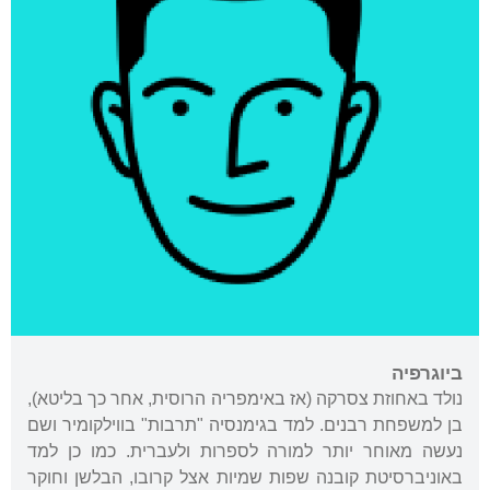
ביוגרפיה
נולד באחוזת צסרקה (אז באימפריה הרוסית, אחר כך בליטא),
בן למשפחת רבנים. למד בגימנסיה "תרבות" בווילקומיר ושם
נעשה מאוחר יותר למורה לספרות ולעברית. כמו כן למד
באוניברסיטת קובנה שפות שמיות אצל קרובו, הבלשן וחוקר