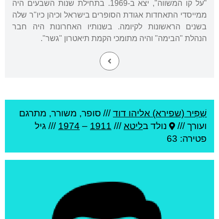
"על קו המשווה", יצא ב-1969. בתחילת שנות השבעים היה
ממייסדי התאחדות אגודת הסופרים בישראל וכיהן כיו"ר שלה
בשנים הראשונות לקיומה. בשנותיו האחרונות היה חבר
הנהלת "הבימה" והיה מתומכי הקמת תיאטרון "גשר".
שַׁפִּיר (שפירא) אליהו דוד
///
סופר, משורר, מתרגם
ועורך ///
נולד ב
ליטא
///
1911
–
1974
/// גיל
פטירה: 63