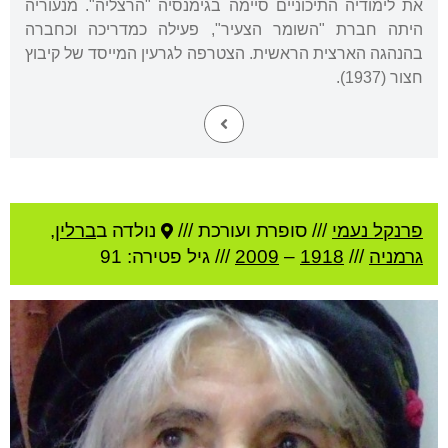
את לימודיה התיכוניים סיימה בגימנסיה "הרצליה". מנעוריה
היתה חברת "השומר הצעיר", פעילה כמדריכה וכחברה
בהנהגה הארצית הראשית. הצטרפה לגרעין המייסד של קיבוץ
חצור (1937).
פרנקל נעמי
///
סופרת ועורכת ///
נולדה ב
ברלין
,
גרמניה
///
1918
–
2009
/// גיל
פטירה: 91