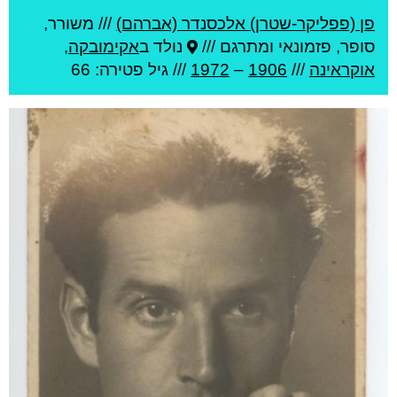
פן (פפליקר-שטרן) אלכסנדר (אברהם)
///
משורר,
סופר, פזמונאי ומתרגם ///
נולד ב
אקימובקה
,
אוקראינה
///
1906
–
1972
/// גיל
פטירה: 66