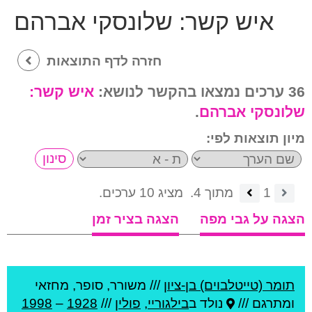
איש קשר:
שלונסקי אברהם
חזרה לדף התוצאות
36 ערכים נמצאו בהקשר לנושא:
איש קשר:
שלונסקי אברהם
.
מיון תוצאות לפי:
1
מתוך 4.
מציג 10 ערכים.
הצגה על גבי מפה
הצגה בציר זמן
תומר (טייטלבוים) בן-ציון
///
משורר, סופר, מחזאי
ומתרגם ///
נולד ב
בילגוריי
,
פולין
///
1928
–
1998