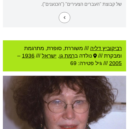
של קבוצת "העברים הצעירים" ("הכנענים").
רביקוביץ דליה
///
משוררת, סופרת, מתרגמת
ומבקרת ///
נולדה ב
רמת גן
,
ישראל
///
1936
–
2005
/// גיל
פטירה: 69