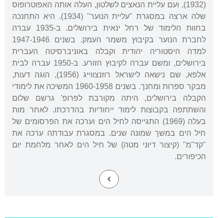
(1932), ועם עליית הנאצים לשלטון, העלה אותה האפוטרופוס
שלה ארצה במסגרת "עליית הנוער" (1934). היא התחנכה
בחוות הלימוד של רחל ינאית בירושלים. ב-1935 עברה
לחברת הנוער בקיבוץ משמר העמק. בשנים 1947-1946
למדה היסטוריה יהודית וקבלה באוניברסיטה העברית
בירושלים, ומשם עברה לקיבוץ הזורע. ב-1950 עברה לבית
אלפא, שם נישאה לישראל רוזנצווייג (1956), הוגה דעות,
מבקר ספרות ומחנך. בשנים 1960-1958 המשיכה את לימודי
הקבלה בירושלים, היתה מקורבת לפרופ' גרשם שלום
והשתתפה בקבוצות לימוד ייחודיות בהדרכתו. לאחר מות
בעלה (1969) התגייסה לחיל הים וערכה את הפרסומים של
חיל הים במשך שמונה שנים. במסגרת עבודתה ערכה את
"קד"מ" (קיצור דיוני מטה) של חיל הים לאחר מלחמת יום
הכיפורים.