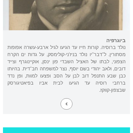
ביוגרפיה
נולד ברוסיה. קורות חייו עד הגיעו לגיל ארבע-עשרה אפופות
מסתורין. ל"דבר"יו נולד בניז'ני-קולימסק, על גדות ים הקרח
הצפוני, לבתו של האציל השבדי פון ינסן, אוקיינוגרף וצייד
דובים, ולאב יהודי בשם יוסף, נצר למשפחה חב"דית. בהיותו
כבן שבע התנפל דוב לבן על הסב ופצעו למוות, ופן נדד
ברחבי רוסיה עד הגיעו לבית אביו בפיאטיגורסק
שבצפון-קווקז.