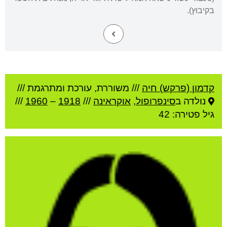
בקיבוץ).
קדמון (פרקש) חיה
///
משוררת, עורכת ומתרגמת ///
נולדה ב
סינפרופול
,
אוקראינה
///
1918
–
1960
///
גיל
פטירה: 42