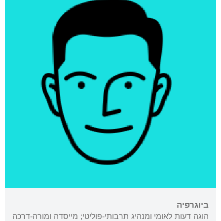
ביוגרפיה
הוגה דעות לאומי ומנהיג תרבותי-פוליטי; מייסדה ומורה-דרכה