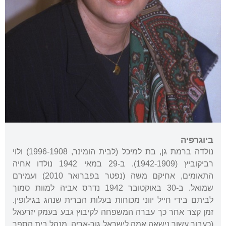
ביוגרפיה
נולדה ברמת גן, בת למיכל (לבית הומינר, 1996-1908) ולוי
רביקוביץ (1942-1909). ב-29 במאי 1942 נולדו אחיה
התאומים, אחיקם משה (נפטר בפברואר 2010) ועמירם
שמואל. ב-30 באוקטובר 1942 נדרס אביה למוות סמוך
לביתם בידי חייל יווני מכוחות בעלות הברית שנהג בגילופין.
זמן קצר אחר כך עברה המשפחה לקיבוץ גבע בעמק יזרעאל
(כעבור עשור נישאה אמה לישראל גור-אריה, מנהל בית הספר