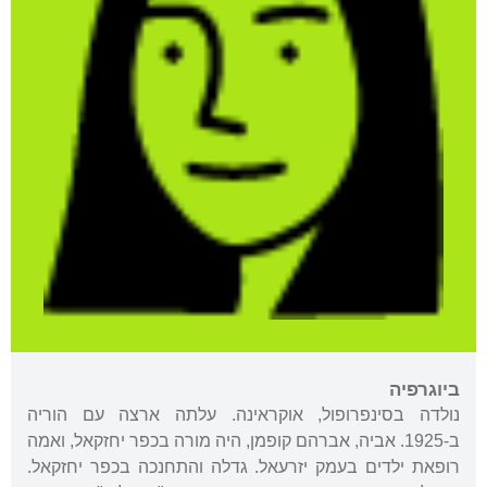
ביוגרפיה
נולדה בסינפרופול, אוקראינה. עלתה ארצה עם הוריה
ב-1925. אביה, אברהם קופמן, היה מורה בכפר יחזקאל, ואמה
רופאת ילדים בעמק יזרעאל. גדלה והתחנכה בכפר יחזקאל.