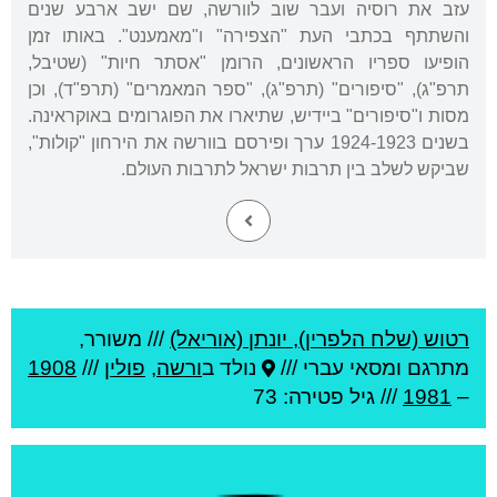
עזב את רוסיה ועבר שוב לוורשה, שם ישב ארבע שנים
והשתתף בכתבי העת "הצפירה" ו"מאמענט". באותו זמן
הופיעו ספריו הראשונים, הרומן "אסתר חיות" (שטיבל,
תרפ"ג), "סיפורים" (תרפ"ג), "ספר המאמרים" (תרפ"ד), וכן
מסות ו"סיפורים" ביידיש, שתיארו את הפוגרומים באוקראינה.
בשנים 1924-1923 ערך ופירסם בוורשה את הירחון "קולות",
שביקש לשלב בין תרבות ישראל לתרבות העולם.
רטוש (שלח הלפרין), יונתן (אוריאל)
///
משורר,
מתרגם ומסאי עברי ///
נולד ב
ורשה
,
פולין
///
1908
–
1981
/// גיל
פטירה: 73