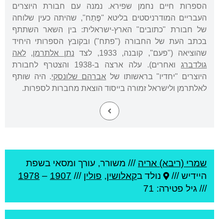
הספרות חיים נחמן שפירא. נמנה עם חבורת היוצרים
העבריים המודרניסטים בליטא "פֶּתַח", שהיתה כעין שלוחה
של חבורת "כתובים" הארץ-ישראלית: בין השאר השתתף
בכתב העת של החבורה ("פתח") ובקובץ הספרותי היחיד
שהוציאה ("פעם", קובנה, 1933, לצד
נתן אלתרמן
,
לאה
גולדברג
ואחרים). עלה ארצה ב-1938 והצטרף לחבורת
היוצרים "יחדיו" בראשותו של
אברהם שלונסקי
. היה שותף
לאלתרמן ולישראל זמורה בייסוד הוצאת מחברות לספרות.
שמרי (ריבא) אריה
///
משורר, עורך ומסאי בשפת
היידיש ///
נולד ב
קאלושין
,
פולין
///
1907
–
1978
/// גיל
פטירה: 71