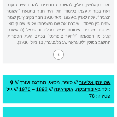
נולד בקאלושין, פולין, למשפחה חסידית. למד בישיבה וקנה
דעת בכוחות עצמו בלימודי חול. היה חניך בתנועת "השומר
הצעיר״. עלה לארץ ב-1929. מאז 1930 חבר בקיבוץ עין שמר,
שהיה בין מייסדיו. עיברת את שם משפחתו על פי שם קיבוצו.
פירסם משיריו בעיתונות יידיש בעולם ובישראל (לראשונה:
קטע מן הפואמה "לייזער ציפּרעס" בכתב העת הספרותי
החשוב בפולין "ליטעראַרישע בלעטער", 10 ביולי 1936).
שטיינמן אליעזר
///
סופר, מסאי, מתרגם ועורך ///
נולד ב
אובודובקה
,
אוקראינה
///
1892
–
1970
/// גיל
פטירה: 78