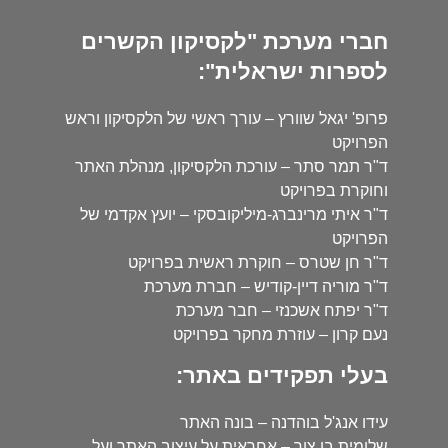
חברי מערכת "לקסיקון הקשרים
לספרות ישראלית":
פרופ' יגאל שוורץ – עורך ראשי של הלקסיקון וראש
הפרויקט
ד"ר תמר סתר – עורכת הלקסיקון, מנהלת האתר
וחוקרת בפרויקט
ד"ר איתי מרינברג-מיליקובסקי – יועץ אקדמי של
הפרויקט
ד"ר חן שטרס – חוקרת ראשית בפרויקט
ד"ר מוריה דיין-קודיש – חברת מערכת
ד"ר יפתח אשכנזי – חבר מערכת
נעם קרון – עוזרת מחקר בפרויקט
בעלי תפקידים באתר:
עידו אנג'ל בוהדנה – בונה האתר
שלומית בן צור – אחראית על עיצוב האתר ועל