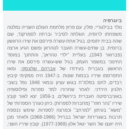
ביוגרפיה
נולד בבילגוריי, פולין. עם פרוץ מלחמת העולם השנייה נמלטה
משפחתו לרוסיה, הוגלתה לסיביר וברחה לסמרקנד, שם
שהה בבית יתומים. בגיל אחת-עשרה פירסם את שירו הראשון
ברוסית. בן שתים-עשרה הועבר לטהראן ומשם הגיע ארצה
(פברואר 1943), בעליית "ילדי טהראן", והתחנך במוסד
החינוכי במשמר העמק. בגיל שש-עשרה פירסם את שירו
הראשון בעברית בעידודו של
אברהם שלונסקי
, ומאז
התפרסמו שיריו בבמות שונות. ב-1947 היה ממקימי קיבוץ
רבדים, לחם בפלמ"ח בגוש עציון ובמאי 1948 נפל בשבי
הלגיון הירדני. לאחר שחרורו למד ספרות ופילוסופיה
באוניברסיטה העברית בירושלים. ב-1959 יצא לאור קובץ
שיריו "נהר חוזר" (מחברות לספרות). כיהן כעורך הספרותי של
"משא" בעיתון "למרחב" וכמרצה לספרות. שימש כנספח
תרבות בשגרירות ישראל בברזיל (1968-1966) ולאחר מכן
היה יועצו של השר יגאל אלון (1977-1969). קובץ שיריו השני,