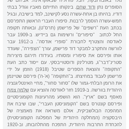
נולד באובודובקה, חבל פודוליה שבאוקראינה. אביהם של
הסופרים נתן
ודוד שחם
. בינקותו התייתם מאביו וגודל בבתי
דודיו. בהיותו בן אחת-עשרה נסע לקישינב, למד בישיבה, ובגיל
חמש-עשרה הוסמך לרבנות. סיפורו העברי הראשון התפרסם
בכתב העת "רשפים" של פרישמן (תרס"ט), ובאותה תקופה
החל לכתוב "סיפורים" ורשימות גם ביידיש. ב-1909 עבר
לאודסה והצטרף לחבורת "סופרי אודסה". ב-1912 עבר
לוורשה והתקרב למבקר דוד פרישמן, עורך "הצפירה", שעודד
אותו ופירסם את סיפוריו ומסותיו. בעידודו תירגם מיצירות
סטרינ"דבר"ג, מטרלינק ודוסטוייבסקי. עם ייסוד כתב העת
"התקופה" והוצאת הספרים שטיבל (1918) הוזמן על ידי
פרישמן לעבוד במחיצתו. ב"התקופה" (א'-ה') פירסם שטיינמן
את הרומן הבלתי-גמור שלו "סחור סחור", מחיי האינטליגנציה
היהודית בוורשה. ב-1919 חזר לאודסה והוציא עם
שלמה צמח
מאסף בשם "ארץ". הוא הושפע מהרעיונות הקומוניסטיים
ופירסם קונטרס בשם "הקומוניסטן העברי", שבו שיבח את
המהפכה הבולשביקית, אולם משראה את מאמציה של
היבסקציה (המחלקה היהודית של המפלגה הקומוניסטית)
להכחדת התרבות היהודית, התפכח מהתלהבותו, וב-1920