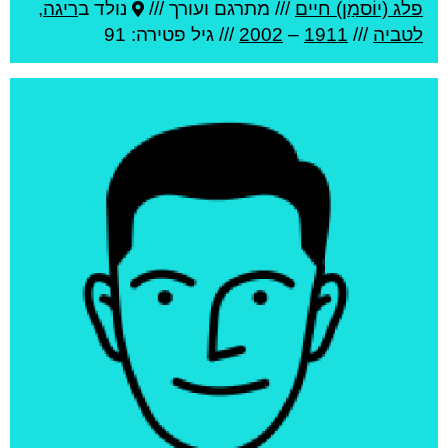
פלג (יוֹסמַן) חיים
///
מתרגם ועורך ///
נולד ב
ריגה
,
לטביה
///
1911
–
2002
/// גיל
פטירה: 91