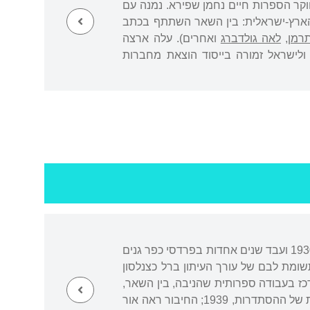
וקר הספרות חיים נחמן שפירא. נמנה עם
" הארץ-ישראלית: בין השאר השתתף בכתב
רמן
,
לאה גולדברג
ואחרים). עלה ארצה
ולישראל זמורה בייסוד הוצאת מחברות
נולד בזבלוטוב, גליציה המזרחית (אז באימפריה האוסטרו-הונגרית, כיום באוקראינה). עלה ארצה ב-1930 ועבד שנים אחדות בפרדסי כפר גנים
שומת לבם של עורך העיתון ברל כצנלסון
 בהזמנת כצנלסון עבר קרסל לירושלים (1938) והתרכז בעבודה ספרותית שהניבה, בין השאר,
את הביבליוגרפיה הראשונה פרי עטו: "מדעי החברה בעברית: ביבליוגרפיה" (הוצאת המרכז לתרבות של ההסתדרות, 1939; החיבור ראה אור