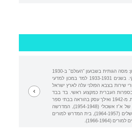
נולד בפינסק, רוסיה הלבנה. למד בגימנסיה העברית המקומית וקיבל בה חינוך ציוני. פרסומו הראשון: מסה הגותית בשבועון "העולם" ב-1930
על גאולת "העולם" בידי יחידים מישראל, שניכרת בה השפעת משנתו של מיכה יוסף ברדיצ'בסקי. בשנים 1933-1931 למד במכון למדעי
ה. בשובו לפינסק ייסד וערך שבועון עברי בשם "פסיעות", שהופיע במהלך 1934. אחרי שירות בצבא הפולני עלה לארץ ישראל
ה העברית בירושלים. בחמש שנות לימודיו (1941-1936) התמחה בספרות העברית כמקצוע ראשי. בד בבד
ערך את ביטאון הסטודנטים "ניב הסטודנט", שבו עשה ב-1940 את צעדיו הראשונים בביקורת ספרות. מ-1942 ואילך עסק בהוראה בבתי ספר
תיכוניים, ומ-1948 עמד בראש מוסדות שונים להכשרת מורים: הסמינר הירושלמי לגננות מיסודו של א"ז אשכולי (1954-1948), המדרשה
ללימודי היהדות בבואנוס איירס (1957-1954), בית המדרש למורים בגולה ע"ש חיים גרינברג בירושלים (1964-1957), בית המדרש למורים