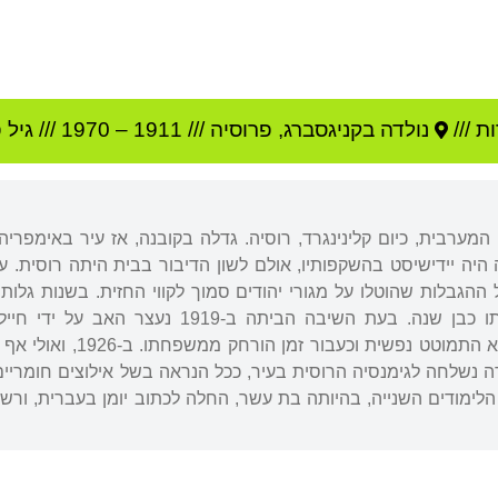
 ///
נולדה ב
קניגסברג
,
פרוסיה
///
1911
–
1970
/// גיל
פ
 המערבית, כיום קלינינגרד, רוסיה. גדלה בקובנה, אז עיר באימפר
ה היה יידישיסט בהשקפותיו, אולם לשון הדיבור בבית היתה רוסית
גבלות שהוטלו על מגורי יהודים סמוך לקווי החזית. בשנות גלו
היחיד עמנואל, שנפטר בהיותו כבן שנה. בעת הש
בולשביסטית ועבר עינויים.
ה נשלחה לגימנסיה הרוסית בעיר, ככל הנראה בשל אילוצים חומריים.
לימודים השנייה, בהיותה בת עשר, החלה לכתוב יומן בעברית, ורש