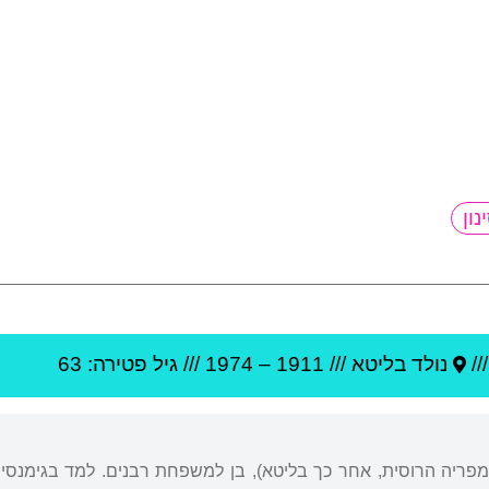
//
נולד ב
ליטא
///
1911
–
1974
/// גיל
פטירה: 63
מפריה הרוסית, אחר כך בליטא), בן למשפחת רבנים. למד בגימנסיה