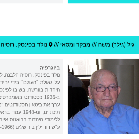
גיל (גילר) משה
///
מבקר ומסאי ///
נולד ב
פינסק
,
רוסיה 
ביוגרפיה
ע"ש דוד ילין בירושלים (1967-1966). כמו כן כיהן כמפקח מטעם משרד החינוך והתרבות על הסמינרים למורים (1966-1964).