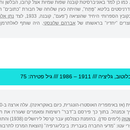
 כמו כן למד באוניברסיטת קובנה שפות שמיות אצל קרובו, הבלשן וח
דרניסטים בליטא "פֶּתַח", שהיתה כעין שלוחה של חבורת "כתובים
הספרותי היחיד שהוציאה ("פעם", קובנה, 1933, לצד
נתן אלת
אברהם שלונסקי
. היה שותף לאלתרמן 
לוטוב
,
גליציה
///
1911
–
1986
/// גיל
פטירה: 75
יך וכמנהל. בתוך כך פירסם ב"דבר" רשימות ומאמרים שעוררו את ת
טוק
(לימים סדן).