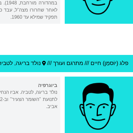
לאחר שחרורו מצה"ל, עבד כע
תפקיד שמילא עד 1960.
פלג (יוֹסמַן) חיים
///
מתרגם ועורך ///
נולד ב
ריגה
,
לטביה
ביוגרפיה
נולד בריגה, לטביה. אביו הנ
אביב.