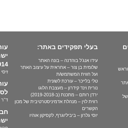
ם
בעלי תפקידים באתר:
עור
ישר
עידו אנג'ל בוהדנה – בונה האתר
14):
שלומית בן צור – אחראית על עיצוב האתר
וראש
זיסי 
ועל חווית המשתמש/ת
טלי בלייכר – עורכת לשונית
עור
אתר
נורית וינד קידרון – מעצבת הלוגו
לסו
ירדן רותם – מתכנת (ב-2019-2018)
של
ד"ר י
רווית לוין – מנהלת אדמיניסטרטיבית של מכון
הקשרים
חבר
יוסי גלרון – ביביליוגרף, לקסיקון אוהיו
ישר