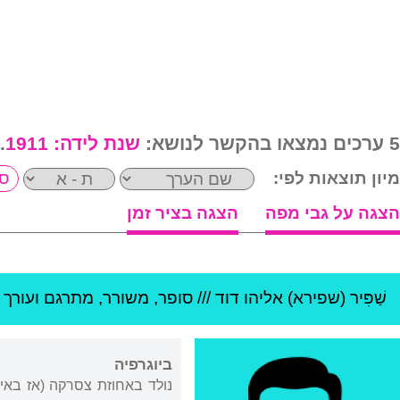
5 ערכים נמצאו בהקשר לנושא:
שנת לידה:
1911
.
מיון תוצאות לפי:
הצגה על גבי מפה
הצגה בציר זמן
שַׁפִּיר (שפירא) אליהו דוד
///
סופר, משורר, מתרגם ועורך /
ביוגרפיה
נולד באחוזת צסרקה (אז באי