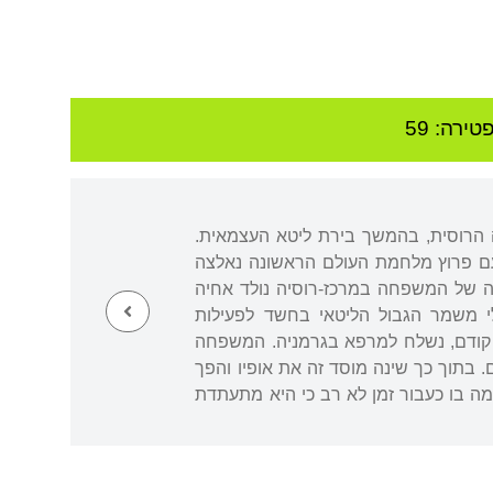
טירה: 59
יה הרוסית, בהמשך בירת ליטא העצמאית.
. עם פרוץ מלחמת העולם הראשונה נאלצה
תה של המשפחה במרכז-רוסיה נולד אחיה
יבה הביתה ב-1919 נעצר האב על ידי חיילי משמר הגבול הליטאי בחשד לפעילות
 הוא התמוטט נפשית וכעבור זמן הורחק ממשפחתו. ב-1926, ואולי אף קודם, נשלח למרפא בגרמניה. המשפחה
 בתוך כך שינה מוסד זה את אופיו והפך
מה בו כעבור זמן לא רב כי היא מתעתדת