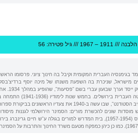
הלבנה
///
1911
–
1967
/// גיל
פטירה: 56
היהדות בוורש
ב-1936 כסטודנט באוניברסיט