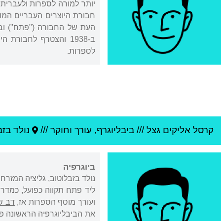
יותר למורה לספרות ולעברית.
חבורת היוצרים העבריים המו
העת של החבורה ("פתח") ובקובץ 
ב-1938 והצטרף לחבורת היוצרים "יחדיו" בראשותו של
לספרות.
קרסל אליקים גצל
///
ביבליוגרף, עורך וחוקר ///
נולד ב
זב
ביוגרפיה
ליד פתח תקווה כפועל, כמדר
ועורך מוסף הספרות אז,
דב ש