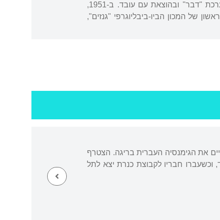
במהדורה מורחבת, 1948). ב-1943 עקר לתל אביב ועבד בארכיון תנועת העבודה ובהמשך במערכת "דבר" ובהוצאת עם עובד. ב-1951,
 של המכון הביו-ביבליוגרפי "גנזים",
יים את הגימנסיה העברית בריגה. הצטרף
וץ המאוחד, וכשעברו חבריו לקבוצת כנרת יצא לתל