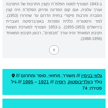
ב-1943 הצטרף למטה הפלמ"ח כקצין התרבות של החטיבה
ועורך עלוניה, ועם קום המדינה ופירוק הפלמ"ח היה קצין
הסברה ותרבות פיקודי בחזית הדרום עד שחרורו (1953).
למד היסטוריה כללית וספרות באוניברסיטה העברית
בירושלים (1955-1953). ב-1953 הצטרף למערכת הוצאת
הקיבוץ המאוחד והיה עורך "מבפנים", רבעון הקיבוץ המאוחד
(1988-1956).
גלאי בנימין
///
משורר, מחזאי, סופר ומתרגם ///
נולד ב
וולדיבוסטוק
,
רוסיה
///
1921
–
1995
/// גיל
פטירה: 74