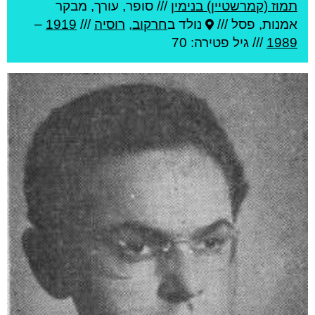
תמוז (קמרשטיין) בנימין
///
סופר, עורך, מבקר
אמנות, פסל ///
נולד ב
חרקוב
,
רוסיה
///
1919
–
1989
/// גיל
פטירה: 70