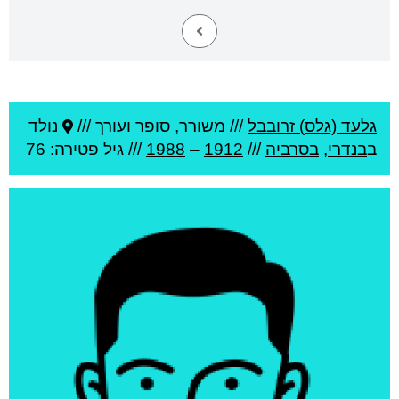
גלעד (גלס) זרובבל
///
משורר, סופר ועורך ///
נולד
ב
בנדרי
,
בסרביה
///
1912
–
1988
/// גיל
פטירה: 76