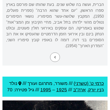
הברית, ועשה בה שלוש שנים. בעת שהותו שם פורסם בארץ
ספרו הראשון, "יום אחד שהוא הרבה" (ספרית פועלים,
1950), המקבץ שלושה-עשר מסיפוריו. נושאי הסיפורים
נטולים מהווי ילדותו בתל אביב, מחיי הקיבוץ ומן המצי"אות"
שפגש באמריקה. הם עוסקים באירועי חולין פעוטים, ובולט
הנתק בינם ובין אירועי הזמן הדרמטיים שהעסיקו אז את רוב
הסופרים בני דורו. דומה לו באופיו קובץ סיפוריו השני,
"המדרון הארוך" (1954).
כרמי ט' (טשרני)
///
משורר, מתרגם ועורך ///
נולד
ב
ניו יורק
,
ארה"ב
///
1925
–
1995
/// גיל
פטירה: 70