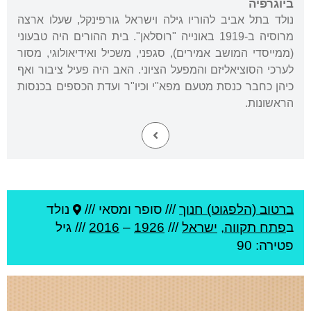
ביוגרפיה
נולד בתל אביב להוריו גילה וישראל גורפינקל, שעלו ארצה
מרוסיה ב-1919 באונייה "רוסלאן". בית ההורים היה טבעוני
(ממייסדי המושב אמירים), סגפני, משכיל ואידיאולוגי, מסור
לערכי הסוציאליזם והמפעל הציוני. האב היה פעיל ציבור ואף
כיהן כחבר כנסת מטעם מפא"י וכיו"ר ועדת הכספים בכנסות
הראשונות.
ברטוב (הלפגוט) חנוך
///
סופר ומסאי ///
נולד
ב
פתח תקווה
,
ישראל
///
1926
–
2016
/// גיל
פטירה: 90