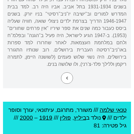
בשנים 1931-1934 בתל אביב. אביו היה רב. למד בבית
המדרש למורים וב"ישיבה יו"ניב"רסיטי" בניו יורק. בשנים
1946-1947 הדריך בצרפת ילדים ניצולי שואה, חוויה שעליה
ביסס כעבור כמה שנים את ספר שיריו "אין פרחים שחורים"
(1953). ב-1947 הגיע לישראל, היה פעיל ב"הגנה" ובפלמ"ח
ולחם במלחמת העצמאות. לאחר שחרורו למד ספרות
באו"ניב"רסיטה העברית בירושלים. רוב שנותיו התגורר
בירושלים. היה נשוי שלוש פעמים (לשושנה היימן, לתמרה
ריקמן וללילך פלד-צ'רני), ולו שלושה בנים.
טנאי שלמה
///
משורר, מתרגם, עיתונאי, עורך וסופר
ילדים ///
נולד ב
ביליץ
,
פולין
///
1919
–
2000
///
גיל
פטירה: 81