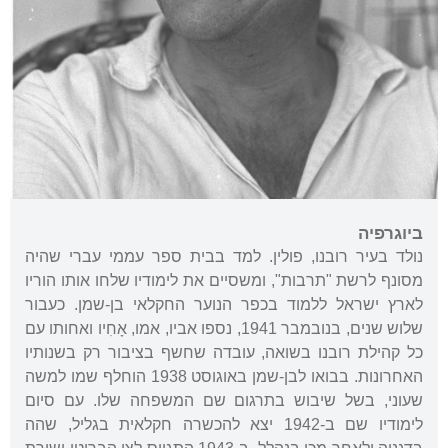
ביוגרפיה
נולד בעיר רובנו, פולין. למד בבית ספר עממי עברי שהיה
מסונף לרשת "תרבות", ומשסיים את לימודיו שלחו אותו הוריו
לארץ ישראל ללמוד בכפר הנוער החקלאי בן-שמן. כעבור
שלוש שנים, בנובמבר 1941, נספו אביו, אמו, אָחִיו ואחותו עם
כל קהילת רובנו בשואה, עובדה שחשף בציבור רק בשנותיו
האחרונות. בבואו לבן-שמן באוגוסט 1938 הוחלף שמו למשה
שעוני, בשל שיבוש בתרגום שם המשפחה שלו. עם סיום
לימודיו שם ב-1942 יצא להכשרה חקלאית בגליל, שהה