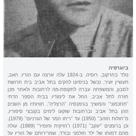
ביוגרפיה
נולד בחרקוב, רוסיה. ב-1924 עלה ארצה עם הוריו. האב,
תעשיין זעיר, נכשל בניסיונו להקים בתל אביב בית חרושת
לסבון, והמשפחה עברה לתקופת-מה לרחובות ולאחר מכן
חזרה לתל אביב. החל את לימודיו בבית הספר הדתי
"תחכמוני" והמשיך בגימנסיה "הרצליה". חוויותיו מן השנים
ההן בתל אביב וברחובות שוקעו לימים בקובצי סיפוריו,
מ"חולות הזהב" (1950) עד "ריחו המר של הגרניום" (1979),
וכן ברומנים "יעקב" (1971) ו"הזיקית והזמיר" (1989). עולה
מהם דמותו של ילד חולמני ובודד, שמרירותם של הוריו על