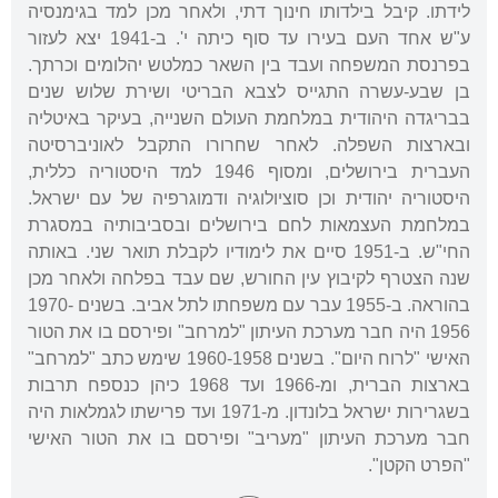
לידתו. קיבל בילדותו חינוך דתי, ולאחר מכן למד בגימנסיה
ע"ש אחד העם בעירו עד סוף כיתה י'. ב-1941 יצא לעזור
בפרנסת המשפחה ועבד בין השאר כמלטש יהלומים וכרתך.
בן שבע-עשרה התגייס לצבא הבריטי ושירת שלוש שנים
בבריגדה היהודית במלחמת העולם השנייה, בעיקר באיטליה
ובארצות השפלה. לאחר שחרורו התקבל לאוניברסיטה
העברית בירושלים, ומסוף 1946 למד היסטוריה כללית,
היסטוריה יהודית וכן סוציולוגיה ודמוגרפיה של עם ישראל.
במלחמת העצמאות לחם בירושלים ובסביבותיה במסגרת
החי"ש. ב-1951 סיים את לימודיו לקבלת תואר שני. באותה
שנה הצטרף לקיבוץ עין החורש, שם עבד בפלחה ולאחר מכן
בהוראה. ב-1955 עבר עם משפחתו לתל אביב. בשנים 1970-
1956 היה חבר מערכת העיתון "למרחב" ופירסם בו את הטור
האישי "לרוח היום". בשנים 1960-1958 שימש כתב "למרחב"
בארצות הברית, ומ-1966 ועד 1968 כיהן כנספח תרבות
בשגרירות ישראל בלונדון. מ-1971 ועד פרישתו לגמלאות היה
חבר מערכת העיתון "מעריב" ופירסם בו את הטור האישי
"הפרט הקטן".