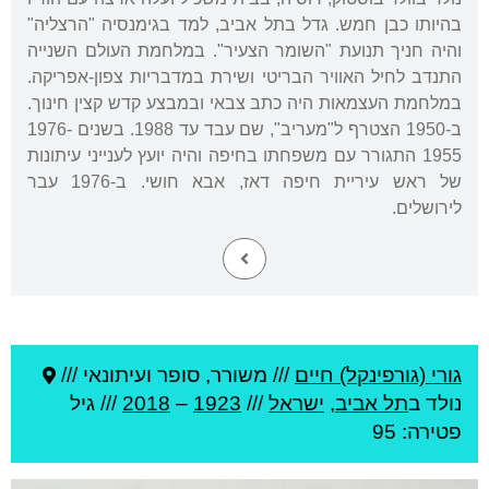
בהיותו כבן חמש. גדל בתל אביב, למד בגימנסיה "הרצליה"
והיה חניך תנועת "השומר הצעיר". במלחמת העולם השנייה
התנדב לחיל האוויר הבריטי ושירת במדבריות צפון-אפריקה.
במלחמת העצמאות היה כתב צבאי ובמבצע קדש קצין חינוך.
ב-1950 הצטרף ל"מעריב", שם עבד עד 1988. בשנים 1976-
1955 התגורר עם משפחתו בחיפה והיה יועץ לענייני עיתונות
של ראש עיריית חיפה דאז, אבא חושי. ב-1976 עבר
לירושלים.
גורי (גורפינקל) חיים
///
משורר, סופר ועיתונאי ///
נולד ב
תל אביב
,
ישראל
///
1923
–
2018
/// גיל
פטירה: 95