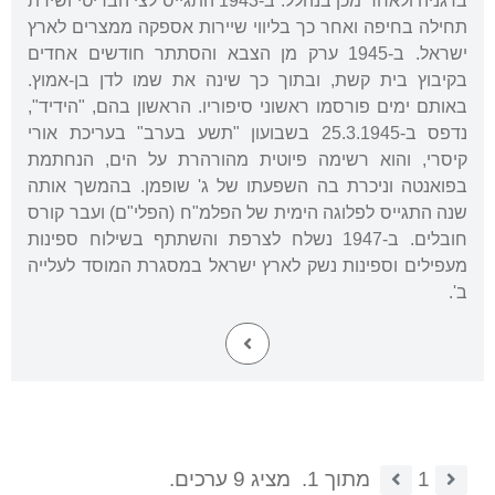
בדגניה ולאחר מכן בנהלל. ב-1943 התגייס לצי הבריטי ושירת
תחילה בחיפה ואחר כך בליווי שיירות אספקה ממצרים לארץ
ישראל. ב-1945 ערק מן הצבא והסתתר חודשים אחדים
בקיבוץ בית קשת, ובתוך כך שינה את שמו לדן בן-אמוץ.
באותם ימים פורסמו ראשוני סיפוריו. הראשון בהם, "הידיד",
נדפס ב-25.3.1945 בשבועון "תשע בערב" בעריכת אורי
קיסרי, והוא רשימה פיוטית מהורהרת על הים, הנחתמת
בפואנטה וניכרת בה השפעתו של ג' שופמן. בהמשך אותה
שנה התגייס לפלוגה הימית של הפלמ"ח (הפלי"ם) ועבר קורס
חובלים. ב-1947 נשלח לצרפת והשתתף בשילוח ספינות
מעפילים וספינות נשק לארץ ישראל במסגרת המוסד לעלייה
ב'.
1
מתוך 1.
מציג 9 ערכים.