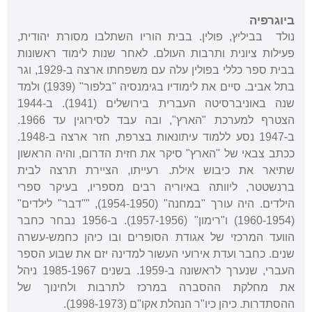
ביוגרפיה
נולד בביליץ, פולין. בבית הוריו השתלבו מסורת יהודית,
פעילות ציונית ותרבות העולם. לאחר שנות לימוד ראשונות
בבית ספר כללי בפולין עלה עם משפחתו ארצה ב-1929, וגר
בתל אביב. סיים את לימודיו בגימנסיה "בלפור" (1939) ולמד
שנה באוניברסיטה העברית בירושלים (1941). ב-1944
הצטרף למערכת "הארץ", ובה עבד לסירוגין עד 1966.
ב-1947 נסע ללמוד עיתונאות בצרפת, חזר ארצה ב-1948.
ככתב צבאי של "הארץ" סיקר את חזית הדרום, והיה הראשון
שתיאר את כיבוש אילת. רעייתו, הציירת תרצה לבית
ברנשטטר, ליוותה באיוריה רבים מספריו, בעיקר ספרי
הילדים. היה עורך "במחנה" (1954-1950), ""דבר" לילדים"
(1960-1954) ו"רימון" (1957-1956). ב-1956 נבחר כחבר
הוועד המרכזי של אגודת הסופרים ובו כיהן כחמש-עשרה
שנים. כחבר ועדת אירועי העשור למדינה יזם את שבוע הספר
העברי, שנערך לראשונה ב-1959. בשנים 1985-1967 ניהל
את מחלקת ההסברה במרכז לתרבות ולחינוך של
ההסתדרות. כיהן כיו"ר הנהלת אקו"ם (1998-1973).