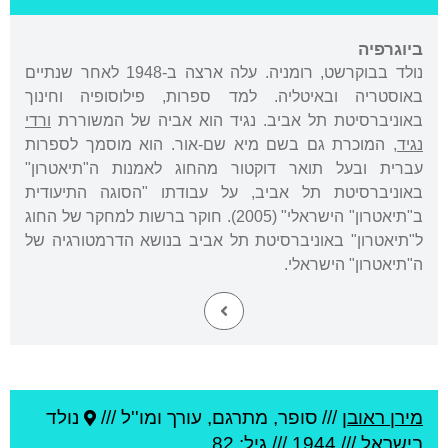
ביוגרפיה
נולד בבוקרשט, רומניה. עלה ארצה ב-1948 לאחר שנתיים
באוסטריה ובאיטליה. למד ספרות, פילוסופיה וחינוך
באוניברסיטת תל אביב. נגיד הוא אביה של המשוררת
ורדי
נגיד
, המוכרת גם בשם מיא שם-אור. הוא מוסמך לספרות
עברית ובעל תואר דוקטור מהחוג לאמנות ה"תיאטרון"
באוניברסיטת תל אביב, על עבודתו "הסוגה התיעודית
ב"תיאטרון" הישראלי" (2005). חוקר ברשות למחקר של החוג
ל"תיאטרון" באוניברסיטת תל אביב בנושא הדרמטורגיה של
ה"תיאטרון" הישראלי.
מירן ראובן
///
סופר, מתרגם, עורך ומו''ל ///
נולד
ב
ישראל
///
1944
/// גיל: 82