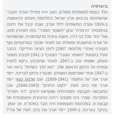
ביוגרפיה
נולד בצפת למשפחת פועלים. האב היה מחיילי הגדוד העברי
שהשתתפו בכיבוש ארץ ישראל במלחמת העולם הראשונה.
ב-1924 עקרה המשפחה לתל אביב, שבה קיבל את חינוכו
בגימנסיה "הרצליה" ובקן "השומר הצעיר". בזה האחרון ספג,
אולי יותר מכל בני דורו, משנה ציונית מרקסיסטית, שהשפיעה
על אורח מחשבתו ופעולתו גם לאחר שכפר במרקסיזם ואף
הצטרף (אחרי מלחמת 1967) לימין הציוני הרדיקלי. כחבר
פעיל בתנועת "השומר הצעיר" הצטרף ב-1941 לקיבוץ משמר
העמק, שאותו עזב ב-1947, לאחר שהקיבוץ ביקש להטיל
צנזורה על הרומן הראשון שלו, "הוא הלך בשדות" (ראה אור
ב-1947 אחרי שפרסומו הושהה). מנעוריו נרתם לעריכה. ייסד
וערך את "על החומה" (1939-1941), ועם
שלמה טנאי
ייסד
וערך את כתב העת "ילקוט הרעים" (1946-1943), שבו
התגבשה הקבוצה הספרותית שנקראה לימים "דור תש"ח"
הספרותי. שמיר היה מקובעי דרכה הרעיונית והאמנותית של
קבוצה זו. במלחמת העצמאות היה חבר בפלמ"ח, אך עסק
בעיקר בעריכה. ב-1949 ייסד וערך את כתב העת של צה"ל