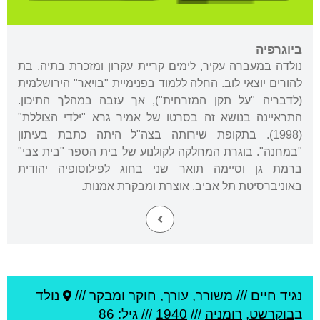
ביוגרפיה
נולדה במעברה עקיר, לימים קריית עקרון ומזכרת בתיה. בת
להורים יוצאי לוב. החלה ללמוד בפנימיית "בויאר" הירושלמית
(לדבריה "על תקן המזרחית"), אך עזבה במהלך התיכון.
התראיינה בנושא זה בסרטו של אמיר גרא "ילדי הצוללת"
(1998). בתקופת שירותה בצה"ל היתה כתבת בעיתון
"במחנה". בוגרת המחלקה לקולנוע של בית הספר "בית צבי"
ברמת גן וסיימה תואר שני בחוג לפילוסופיה יהודית
באוניברסיטת תל אביב. אוצרת ומבקרת אמנות.
נגיד חיים
///
משורר, עורך, חוקר ומבקר ///
נולד
ב
בוקרשט
,
רומניה
///
1940
/// גיל: 86