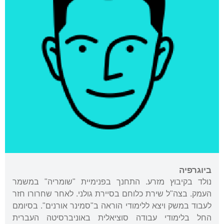
ביוגרפיה
נולד בקיבוץ מזרע. התחנך בפנימיית "שומריה" במשמר
העמק. בצה"ל שירת כלוחם בסיירת גולני. לאחר שחרורו חזר
לעבוד במשק ויצא ללימודי הוראה ב"סמינר אורנים". בסיומם
החל בלימודי עבודה סוציאלית באוניברסיטה העברית