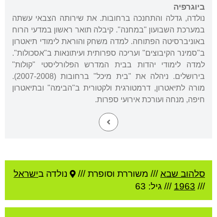
ביוגרפיה
נולדה, גדלה והתחנכה ברחובות. את שירותה הצבאי עשתה
במערכת השבועון "במחנה". קיבלה תואר ראשון במדעי הרוח
באוניברסיטה הפתוחה. למדה משחק והוראת לימודי תיאטרון
ב"סמינר הקיבוצים" ועריכה ספרותית ועיתונאות ב"אסכולות".
למדה לימודי יהדות בבית המדרש הפלורליסטי "קולות"
בירושלים. ניהלה את "בית מיכל" ברחובות (2007-2008).
מורה לתיאטרון, דרמטורגית ולקטורית ב"הבימה" ובתיאטרון
חיפה, מנחה ועורכת אירועי ספרות.
סלהוב שבא
///
משוררת וסופרת ///
נולדה ב
ישראל
///
1963
/// גיל: 63