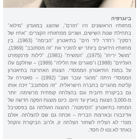
ביוגרפיה
מחזותיו הראשונים היו "הזרם", שהוצג במועדון "מילוא"
בתחילת שנות השישים, ושניים ממחזותיו הקצרים: "אחיו של
רסקין" ו"חדר ליד הים" בתיאטרון "הבימה" (1963). בין
מחזותיו הידועים ביותר יש להזכיר את "זה מסתובב" (1969),
"מושל יריחו" (1975), "המשיח" (1981), "לילות פרנקפורט
העליזים" (1988) ו"סוגרים את הלילה" (1989) – שחלקם עלו
על במות התיאטרון הממסדי. הצגתו האחרונה בתיאטרון
הממסדי היתה "מהגר עובר ושב" (1992) – סאטירה על
קליטת מהגרים בחברה הישראלית. "זה מסתובב" זיכה אותו
גם בביקורת חיובית וגם בהצלחה קופתית מרשימה: יותר
מ-3,000 הצגות בארץ עד היום. כיום מוצגת הפקה חדשה של
המחזה בתיאטרון "הסימטה". ההצגה הועלתה גם בפסטיבל
אדינבורו ובארצות הברית – וזכתה גם שם להצלחה. אולם
מונדי לא הצליח לשחזר הצלחה זו, ולרוב הביקורת והקהל
כאחד לא נטו לו חסד.