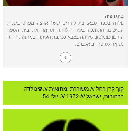
ביוגרפיה
נולדה בכפר סבא, בת להורים שעלו ארצה מפרס בשנות
השישים. התחנכה בעיר הולדתה וסיימה את בית הספר
התיכון כצנלסון. שירתה בצבא ככתבת העיתון "במחנה". היתה
נשואה לסופר
דב אלבוים
.
קוך קרן רחל
///
משוררת ומחזאית ///
נולדה
ב
רחובות
,
ישראל
///
1972
/// גיל: 54