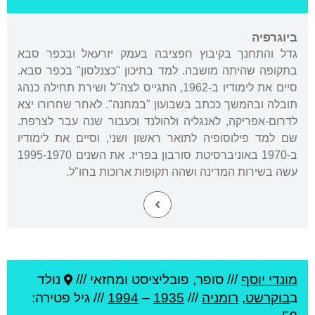
ביוגרפיה
גדל והתחנך בקיבוץ חפציבה בעמק יזרעאל ובכפר סבא
בתקופה שהיתה מושבה. למד בתיכון "כצנלסון" בכפר סבא.
סיים את לימודיו ב-1962, התגייס לצה"ל ושירת תחילה כנהג
תובלה ובהמשך ככתב בשבועון "במחנה". לאחר שחרורו יצא
לדרום-אפריקה, לאנגליה ולהולנד וכעבור שנה עבר לצרפת.
שם למד פילוסופיה לתואר ראשון ושני, וסיים את לימודיו
ב-1970 באוניברסיטת סורבון בפריז. את השנים 1995-1970
עשה בשירות המדינה ושהה תקופות ארוכות בחו"ל.
מונדי יוסף
///
סופר, פובליציסט ומחזאי ///
נולד
ב
בוקרשט
,
רומניה
///
1935
–
1994
/// גיל
פטירה: