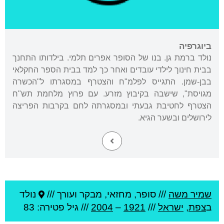
ביוגרפיה
נולד ברמת גן. בנו של הסופר אפרים תלמי. בילדותו התחנך
בבית חינוך לילדי עובדים ואחר כך למד בבית הספר החקלאי
בבן-שמן. התגייס לפלמ"ח והצטרף במסגרתו ל"הכשרה
מגויסת", שישבה בקיבוץ מזרע. עם פרוץ מלחמת תש"ח
הצטרף לחטיבת גבעתי ובמסגרתה לחם בקרבות הפריצה
לירושלים ובשער הגיא.
שמיר משה
///
סופר, מחזאי, מבקר ועורך ///
נולד
ב
צפת
,
ישראל
///
1921
–
2004
/// גיל
פטירה: 83