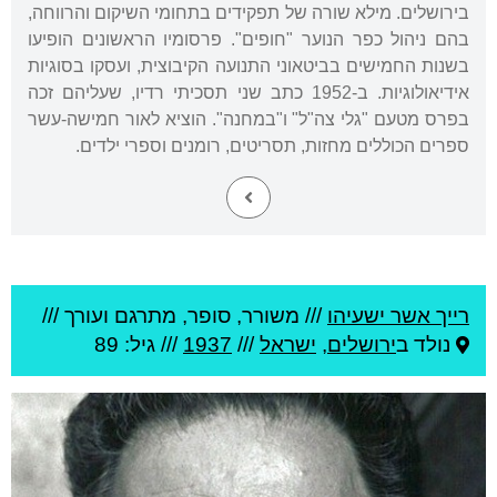
בירושלים. מילא שורה של תפקידים בתחומי השיקום והרווחה,
בהם ניהול כפר הנוער "חופים". פרסומיו הראשונים הופיעו
בשנות החמישים בביטאוני התנועה הקיבוצית, ועסקו בסוגיות
אידיאולוגיות. ב-1952 כתב שני תסכיתי רדיו, שעליהם זכה
בפרס מטעם "גלי צה"ל" ו"במחנה". הוציא לאור חמישה-עשר
ספרים הכוללים מחזות, תסריטים, רומנים וספרי ילדים.
רייך אשר ישעיהו
///
משורר, סופר, מתרגם ועורך ///
נולד ב
ירושלים
,
ישראל
///
1937
/// גיל: 89