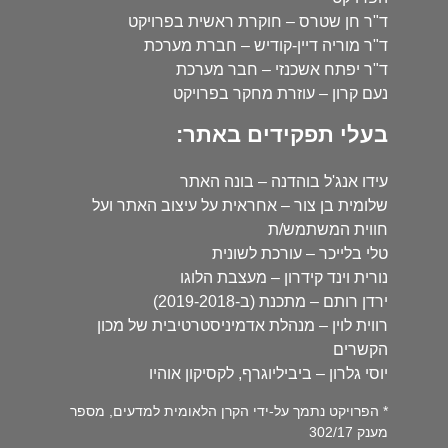
ד"ר חן שטרס – חוקרת ראשית בפרויקט
ד"ר מוריה דיין-קודיש – חברת מערכת
ד"ר יפתח אשכנזי – חבר מערכת
נעם קרון – עוזרת מחקר בפרויקט
בעלי תפקידים באתר:
עידו אנג'ל בוהדנה – בונה האתר
שלומית בן צור – אחראית על עיצוב האתר ועל
חווית המשתמש/ת
טלי בלייכר – עורכת לשונית
נורית וינד קידרון – מעצבת הלוגו
ירדן רותם – מתכנת (ב-2019-2018)
רווית לוין – מנהלת אדמיניסטרטיבית של מכון
הקשרים
יוסי גלרון – ביביליוגרף, לקסיקון אוהיו
* הפרויקט נתמך על-ידי הקרן הלאומית למדעים, מספר
מענק 302/17