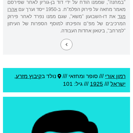
"במחנה", שממנו הודח על ידי דוד בן-גוריון לאחר שפירסם
מאמר מחאה על פירוק הפלמ"ח. ב-1950 ייסד וערך עם
אהרן
מגד
את דו-השבועון "משא", שגם ממנו נפרד לאחר פירוק
המרכיבים של מפ"ם והפיכתו למוסף הספרות של העיתון
"למרחב", ביטאון אחדות העבודה.
רמון אורי
///
סופר ומחזאי ///
נולד ב
קיבוץ מזרע
,
ישראל
///
1925
/// גיל: 101