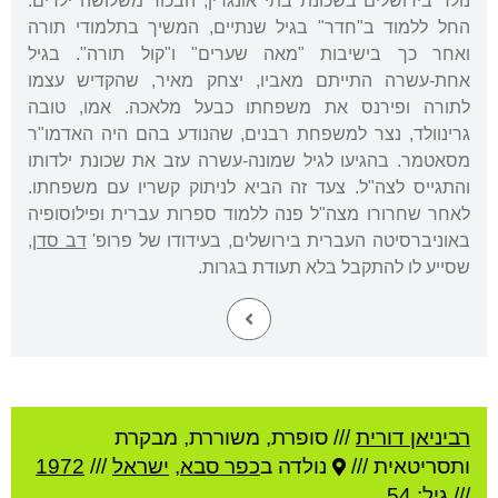
נולד בירושלים בשכונת בתי אונגרין, הבכור משלושה ילדים.
החל ללמוד ב"חדר" בגיל שנתיים, המשיך בתלמודי תורה
ואחר כך בישיבות "מאה שערים" ו"קול תורה". בגיל
אחת-עשרה התייתם מאביו, יצחק מאיר, שהקדיש עצמו
לתורה ופירנס את משפחתו כבעל מלאכה. אמו, טובה
גרינוולד, נצר למשפחת רבנים, שהנודע בהם היה האדמו"ר
מסאטמר. בהגיעו לגיל שמונה-עשרה עזב את שכונת ילדותו
והתגייס לצה"ל. צעד זה הביא לניתוק קשריו עם משפחתו.
לאחר שחרורו מצה"ל פנה ללמוד ספרות עברית ופילוסופיה
באוניברסיטה העברית בירושלים, בעידודו של פרופ'
דב סדן
,
שסייע לו להתקבל בלא תעודת בגרות.
רביניאן דורית
///
סופרת, משוררת, מבקרת
ותסריטאית ///
נולדה ב
כפר סבא
,
ישראל
///
1972
/// גיל: 54