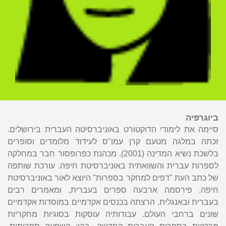
ביוגרפיה
סיימה את לימודי הדוקטורט באוניברסיטה העברית בירושלים.
זכתה במלגה מטעם קרן עמו"ס לעידוד מלומדים וסופרים
בלשכת נשיא המדינה (2001). מכהנת כפרופסור חבר במחלקה
לספרות עברית והשוואתית באוניברסיטת חיפה. עורכת שותפה
של כתב העת "דפים למחקר בספרות" היוצא לאור באוניברסיטת
חיפה. פירסמה ארבעה ספרים בעברית, ומאמרים רבים
בעברית ובאנגלית. הרצתה בכנסים אקדמיים במוסדות אקדמיים
שונים ברחבי העולם. עבודותיה עוסקות בסוגיות מחקריות