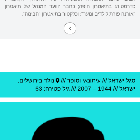
כדרמטורג בתיאטרון חיפה; כחבר הוועד המנהל של תיאטרון
"אורנה פורת לילדים ונוער"; וכלקטור בתיאטרון "הבימה".
סגל ישראל
///
עיתונאי וסופר ///
נולד ב
ירושלים
,
ישראל
///
1944
–
2007
/// גיל
פטירה: 63