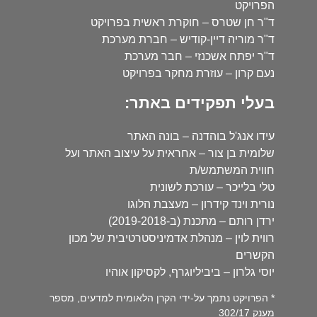
הפרויקט
ד"ר חן שטרס – חוקרת ראשית בפרויקט
ד"ר מוריה דיין-קודיש – חברת מערכת
ד"ר יפתח אשכנזי – חבר מערכת
נעם קרון – עוזרת מחקר בפרויקט
בעלי תפקידים באתר:
עידו אנג'ל בוהדנה – בונה האתר
שלומית בן צור – אחראית על עיצוב האתר ועל
חווית המשתמש/ת
טלי בלייכר – עורכת לשונית
נורית וינד קידרון – מעצבת הלוגו
ירדן רותם – מתכנת (ב-2019-2018)
רווית לוין – מנהלת אדמיניסטרטיבית של מכון
הקשרים
יוסי גלרון – ביביליוגרף, לקסיקון אוהיו
* הפרויקט נתמך על-ידי הקרן הלאומית למדעים, מספר
מענק 302/17