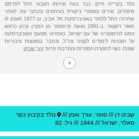
נולד בקריית חיים. כבר בעת שירותו הצבאי החל לפרסם
סיפורים, שירים ומאמרי ביקורת בעיתונים ובכתבי עת. לאחר
שחרורו החל ללמוד באוניברסיטת תל אביב, וב-1977 הוענק לו
תואר דוקטור. ב-1991 נעשה פרופסור מן המניין וכיהן כראש
החוג להיסטוריה של עם ישראל, כאחראי מטעם האוניברסיטה
על תוכניות לימודים לקציני צה"ל, וכחבר במועצות ציבוריות
שונות. נשוי לחוקרת הספרות והתרבות פרופ'
זהר שביט
.
שביט דן
///
סופר, עורך ואמן ///
נולד ב
קיבוץ כפר
סאלד
,
ישראל
///
1944
/// גיל: 82