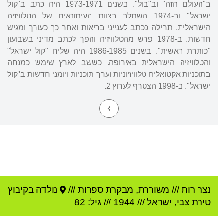
ב"העולם הזה" וב"בול". בשנים 1973-1971 היה כתב ב"קול
ישראל" וב-1974 השתלב בצוות העיתונאים של הטלוויזיה
הישראלית, תחילה ככתב לענייני בריאות ואחר כך כעורך ומגיש
חדשות. ב-1978 פרש מהטלוויזיה והפך לכתב מדיני בשבועון
"כותרת ראשית". בשנים 1986-1985 היה שליח "קול ישראל"
והטלוויזיה הישראלית באירופה. כששב לארץ שימש כמנחה
בתוכניות אקטואליה טלוויזיוניות וערך תוכניות ויומני חדשות ב"קול
ישראל". ב-1998 הצטרף לערוץ 2.
נצר רות
///
משוררת, מבקרת ספרות ///
נולדה ב
קיבוץ
טירת צבי
,
ישראל
///
1944
/// גיל: 82