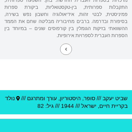
מרכזיות בספרות העברית החדשה. בהן: השפעה ספרותית,
התקבלות ספרותית, בין-טקסטואליות, ביקורת ספרות
פמיניסטית, לבטי זהות, אידיאולוגיה וחשבון נפש בשירה,
בסיפורת ובדרמה. ברבים מחיבוריה מבליטה שחם את הממד
ההשוואתי בזיקות הגומלין בין קורפוסים שונים – במיוחד בין
הספרות העברית לספרויות אירופיות.
שביט יעקב
///
סופר, היסטוריון, עורך ומתרגם ///
נולד
ב
קריית חיים
,
ישראל
///
1944
/// גיל: 82