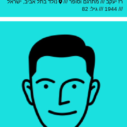
רז יעקב
///
מתרגם וסופר ///
נולד ב
תל אביב
,
ישראל
///
1944
/// גיל: 82