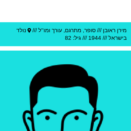
מירן ראובן
///
סופר, מתרגם, עורך ומו''ל ///
נולד
ב
ישראל
///
1944
/// גיל: 82