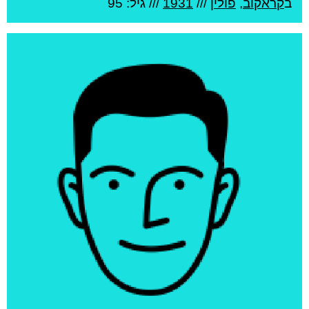
ב
קראקוב
,
פולין
///
1931
/// גיל: 95