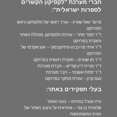
חברי מערכת "לקסיקון הקשרים
לספרות ישראלית":
פרופ' יגאל שוורץ – עורך ראשי של הלקסיקון וראש
הפרויקט
ד"ר תמר סתר – עורכת הלקסיקון, מנהלת האתר
וחוקרת בפרויקט
ד"ר איתי מרינברג-מיליקובסקי – יועץ אקדמי של
הפרויקט
ד"ר חן שטרס – חוקרת ראשית בפרויקט
ד"ר מוריה דיין-קודיש – חברת מערכת
ד"ר יפתח אשכנזי – חבר מערכת
נעם קרון – עוזרת מחקר בפרויקט
בעלי תפקידים באתר:
עידו אנג'ל בוהדנה – בונה האתר
שלומית בן צור – אחראית על עיצוב האתר ועל
חווית המשתמש/ת