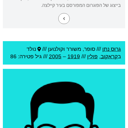
בייצוג של הפוגרום המפורסם בעיר קיילצה.
גרוס נתן
///
סופר, משורר וקולנוען ///
נולד
ב
קראקוב
,
פולין
///
1919
–
2005
/// גיל
פטירה: 86