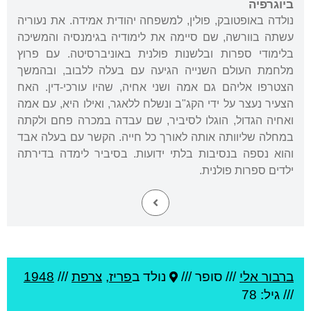
ביוגרפיה
נולדה באופטובק, פולין, למשפחה יהודית אמידה. את נעוריה
עשתה בוורשה, שם סיימה את לימודיה בגימנסיה והמשיכה
בלימודי ספרות ובלשנות פולנית באוניברסיטה. עם פרוץ
מלחמת העולם השנייה הגיעה עם בעלה ללבוב, ובהמשך
הצטרפו אליהם גם אמה ושני אחיה, שהיו עורכי-דין. האח
הצעיר נעצר על ידי הקג"ב ונשלח ללאגר, ואילו היא, עם אמה
ואחיה הגדול, הוגלו לסיביר, שם עבדה במכרה פחם ולקתה
במחלה שליוותה אותה לאורך כל חייה. הקשר עם בעלה אבד
והוא נספה בנסיבות בלתי ידועות. בסיביר לימדה בדירתה
ילדים ספרות פולנית.
ברבור אלי
///
סופר ///
נולד ב
פריז
,
צרפת
///
1948
/// גיל: 78