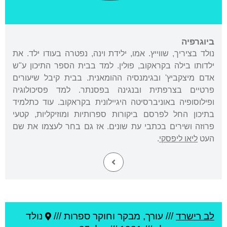
ביוגרפיה
נולד בציריך, שווייץ. אמו, ילידת וינה, נפטרה בעודו ילד. את
ילדותו בילה בקראקוב, פולין. למד בבית הספר התיכון ע"ש
אדם מיצקביץ' ובגימנסיה ההומאנית. בבית קיבל שיעורים
פרטיים בצרפתית ובנגינה בפסנתר. למד פסיכולוגיה
ופילוסופיה באוניברסיטה היגיילונית בקראקוב. עוד כתלמיד
בתיכון החל לפרסם ביקורות ספרותיות ומוזיקליות, קטעי
פרוזה ושירים בכתבי עת שונים. אז גם בחר לעצמו את שם
העט
ליאו ליפסקי
.
לב רישרד
///
עורך, מבקר וחוקר ספרות ///
נולד