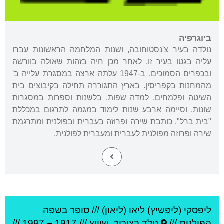
ביוגרפיה
נולדה בעיר צ'נסטוחובה, ושנות המלחמה הראשונות עברו
עליה בגטו בעיר זו. לאחר מכן חיה בזהות שאולה בוורשה
ובכפרים הסמוכים. ב-1947 עלתה ארצה במסגרת עלייה ב'
מהמחנות בקפריסין. בארץ התגוררה תחילה בקיבוצים בית
השיטה ופלמחים. למדה שפות, בלשנות וספרות במסגרות
שונות, וסיימה ארבע שנות לימוד במגמה לתרגום במכללת
"בית ברל". כותבת שירה ופרוזה בעברית ובפולנית ומתרגמת
שירה ופרוזה מפולנית לעברית ומעברית לפולנית.
ליפסקי (ליפשיץ) ליאו (ליאון)
///
סופר בשפה
הפולנית ///
נולד ב
ציריך
,
שוויץ
///
1917
–
1997
///