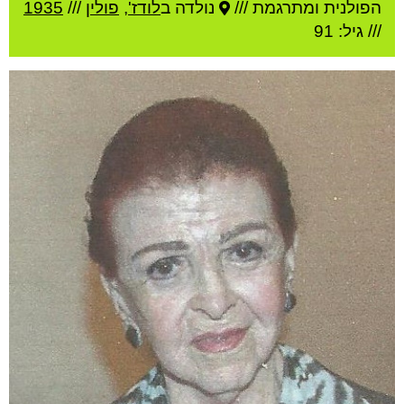
הפולנית ומתרגמת ///
נולדה ב
לודז'
,
פולין
///
1935
/// גיל: 91