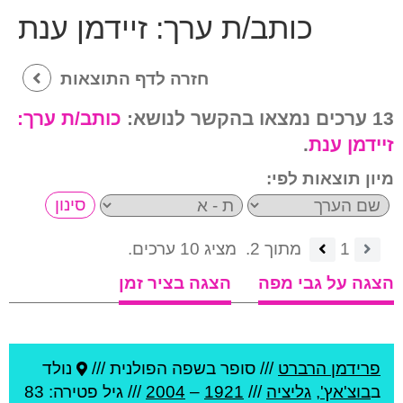
כותב/ת ערך:
זיידמן ענת
חזרה לדף התוצאות
13 ערכים נמצאו בהקשר לנושא:
כותב/ת ערך:
זיידמן ענת
.
מיון תוצאות לפי:
1
מתוך 2.
מציג 10 ערכים.
הצגה על גבי מפה
הצגה בציר זמן
פרידמן הרברט
///
סופר בשפה הפולנית ///
נולד
ב
בוצ'אץ'
,
גליציה
///
1921
–
2004
/// גיל
פטירה: 83