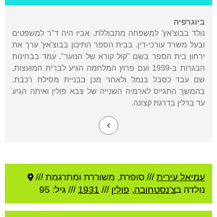
ביוגרפיה
נולד בבוצ'אץ' למשפחה מתבוללת. אביו היה ד"ר למשפטים
ובעל משרד עורכי-דין. בבית הספר התיכון בבוצ'אץ' ערך את
ירחון בית הספר בשם "קול קורא של הנוער". עמד בבחינות
הבגרות ב-1939 ועם פרוץ המלחמה הגיע לברית המועצות,
שם עבד כסבל בנמל ולאחר מכן בבניית מסילת רכבת.
בהמשך התגייס לארמיה השנייה של צבא פולין ואיתה הגיע
עד ברלין בדרגת קצונה.
עמיאל עירית
///
סופרת, משוררת ומתרגמת ///
נולדה ב
צ'נסטחובה
,
פולין
///
1931
/// גיל: 95