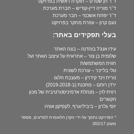
ד"ר חן שטרס – חוקרת ראשית בפרויקט
ד"ר מוריה דיין-קודיש – חברת מערכת
ד"ר יפתח אשכנזי – חבר מערכת
נעם קרון – עוזרת מחקר בפרויקט
בעלי תפקידים באתר:
עידו אנג'ל בוהדנה – בונה האתר
שלומית בן צור – אחראית על עיצוב האתר ועל
חווית המשתמש/ת
טלי בלייכר – עורכת לשונית
נורית וינד קידרון – מעצבת הלוגו
ירדן רותם – מתכנת (ב-2019-2018)
רווית לוין – מנהלת אדמיניסטרטיבית של מכון
הקשרים
יוסי גלרון – ביביליוגרף, לקסיקון אוהיו
* הפרויקט נתמך על-ידי הקרן הלאומית למדעים, מספר
מענק 302/17