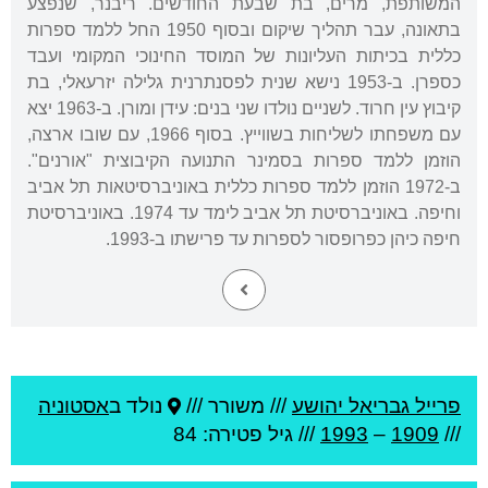
המשותפת, מרים, בת שבעת החודשים. ריבנר, שנפצע
בתאונה, עבר תהליך שיקום ובסוף 1950 החל ללמד ספרות
כללית בכיתות העליונות של המוסד החינוכי המקומי ועבד
כספרן. ב-1953 נישא שנית לפסנתרנית גלילה יזרעאלי, בת
קיבוץ עין חרוד. לשניים נולדו שני בנים: עידן ומורן. ב-1963 יצא
עם משפחתו לשליחות בשווייץ. בסוף 1966, עם שובו ארצה,
הוזמן ללמד ספרות בסמינר התנועה הקיבוצית "אורנים".
ב-1972 הוזמן ללמד ספרות כללית באוניברסיטאות תל אביב
וחיפה. באוניברסיטת תל אביב לימד עד 1974. באוניברסיטת
חיפה כיהן כפרופסור לספרות עד פרישתו ב-1993.
פרייל גבריאל יהושע
///
משורר ///
נולד ב
אסטוניה
///
1909
–
1993
/// גיל
פטירה: 84