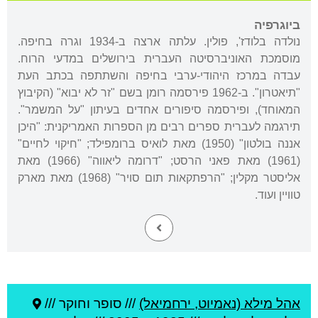
ביוגרפיה
נולדה בלודז', פולין. עלתה ארצה ב-1934 וגרה בחיפה.
מוסמכת האוניברסיטה העברית בירושלים במדעי הרוח.
עבדה במרכז היהודי-ערבי בחיפה והשתתפה בכתב העת
"תיאטרון". ב-1962 פירסמה רומן בשם "זר לא יבוא" (הקיבוץ
המאוחד), ופירסמה סיפורים אחדים בעיתון "על המשמר".
תירגמה לעברית ספרים רבים מן הספרות האמריקנית: "היכן
אננה בולטון" (1950) מאת לואיס ברומפילד; "חיקוי לחיים"
(1961) מאת פאני הרסט; "דרומה ליאווה" (1966) מאת
אליסטר מקלין; "הרפתקאות תום סויר" (1968) מאת מארק
טוויין ועוד.
אהל מילא (נאמיוט, ירחמיאל)
///
סופר וחוקר ///