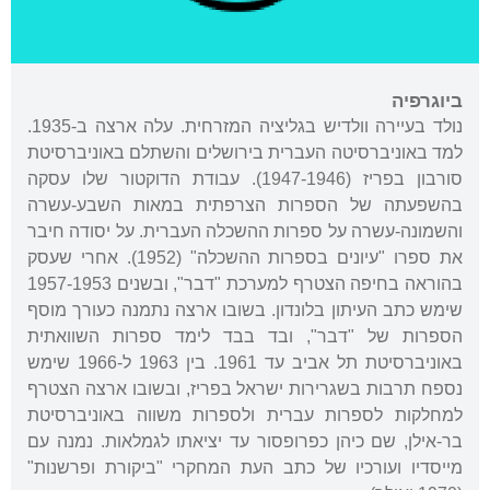
ביוגרפיה
נולד בעיירה וולדיש בגליציה המזרחית. עלה ארצה ב-1935.
למד באוניברסיטה העברית בירושלים והשתלם באוניברסיטת
סורבון בפריז (1947-1946). עבודת הדוקטור שלו עסקה
בהשפעתה של הספרות הצרפתית במאות השבע-עשרה
והשמונה-עשרה על ספרות ההשכלה העברית. על יסודה חיבר
את ספרו "עיונים בספרות ההשכלה" (1952). אחרי שעסק
בהוראה בחיפה הצטרף למערכת "דבר", ובשנים 1957-1953
שימש כתב העיתון בלונדון. בשובו ארצה נתמנה כעורך מוסף
הספרות של "דבר", ובד בבד לימד ספרות השוואתית
באוניברסיטת תל אביב עד 1961. בין 1963 ל-1966 שימש
נספח תרבות בשגרירות ישראל בפריז, ובשובו ארצה הצטרף
למחלקות לספרות עברית ולספרות משווה באוניברסיטת
בר-אילן, שם כיהן כפרופסור עד יציאתו לגמלאות. נמנה עם
מייסדיו ועורכיו של כתב העת המחקרי "ביקורת ופרשנות"