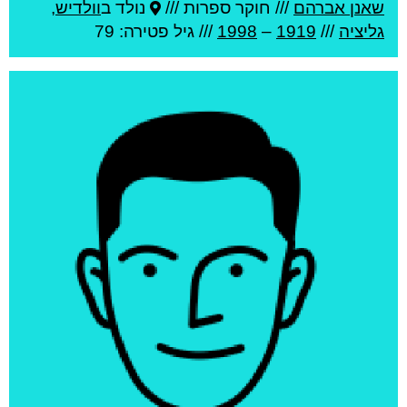
שאנן אברהם
///
חוקר ספרות ///
נולד ב
וולדיש
,
גליציה
///
1919
–
1998
/// גיל
פטירה: 79