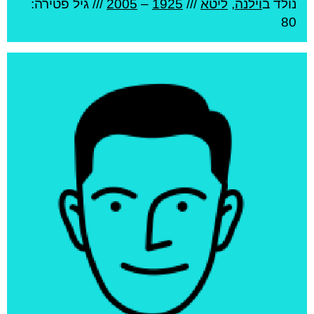
נולד ב
וילנה
,
ליטא
///
1925
–
2005
/// גיל
פטירה:
80