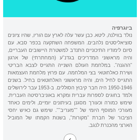
ביוגרפיה
נולד בווילנה, ליטא. כבן עשר עלה לארץ עם הוריו, שהיו ציונים
סוציאליסטים נלהבים. המשפחה השתקעה בכפר סבא. עם
סיום לימודיו התיכוניים התנדב למשטרת היישובים העבריים,
והיה מראשוני המדריכים בגדנ"ע (המחתרתי) של ארגון
"ההגנה". במלחמת העולם השנייה התגייס לצבא הבריטי
ושירת כאלחוטאי בצי המלחמה. עם פרוץ מלחמת העצמאות
התגייס לחיל הים, והיה מראשוני האלחוטאים בחיל. בשנים
1950-1946 היה חבר קיבוץ הסוללים. ב-1953 עבר לירושלים
ולמד בחוגים לספרות עברית ומקרא באוניברסיטה העברית.
שימש כמורה וכעורך מסגנן בעיתונים יומיים, ולימים כאחד
מעורכי המוסף היומי של ""מעריב"". שימש גם כאיש יחסי
הציבור של חברת "מקורות", בשנות הקמתו של המוביל
הארצי מהכנרת לנגב.