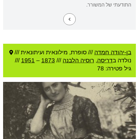
התודעתי של המשורר.
בן-יהודה חמדה
///
סופרת, מילונאית ועיתונאית ///
נולדה ב
דריסה
,
רוסיה הלבנה
///
1873
–
1951
///
גיל
פטירה: 78