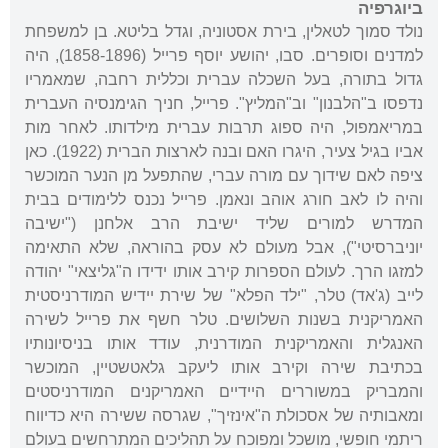
ביוגרפיה
נולד סמוך לטאלין, בירת אסטוניה, וגדל בליטא. בן למשפחת
למדנים וסופרים. סבו, יהושע יוסף פרייל (1858-1896), היה
גדול בתורה, בעל השכלה עברית וכללית רחבה, שמאמריו
נדפסו ב"הלבנון" וב"המליץ". פרייל, חניך הגימנסיה העברית
במריאמפול, היה ספוג תרבות עברית מילדותו. לאחר מות
אביו בגיל צעיר, היגרו האם ובנה לארצות הברית (1922). כאן
ציפה לאם שידוך עם מורה עברי, שהתפעל מן הנער המוכשר
והיה לו לאב חורג אוהב ונאמן. פרייל נכנס ללימודים בבית
המדרש למורים שליד ישיבת הרב אלחנן ("ישיבה
יוניברסיטי"), אבל מעולם לא עסק בהוראה, שלא התאימה
למזגו הרך. לעולם הספרות קירב אותו ידידו ה"גליצאי" יהודה
לייב (ג'אד) טלר, "ילד הפלא" של שירת יידיש המודרניסטית
האמריקנית בשנות השלושים. טלר חשף את פרייל לשירה
האנגלית והאמריקנית המודרנית, עודד אותו בניסיונותיו
בכתיבת שירה וקירב אותו ליעקב גלאטשטיין, המוכשר
והמבריק במשוררים היידיים האמריקנים המודרניסטים
ומאבותיה של אסכולת ה"אינזיך", שגרסה ששירה היא כדיווח
ריתמי חופשי, מושכל ומפוכח על תהליכים המתרחשים בעולם