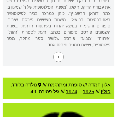
"פוניבז"' בבני ברק ובישיבת "חברון" בירושלים. ב-1976 הגיש
את עבודת הדוקטור שלו, "משנתו הפילוסופית של ר' שמעון בן
צמח דוראן הרשב"ץ". כיהן כמרצה בכיר לפילוסופיה
באוניברסיטת בר-אילן. משנות השישים פירסם שירים,
סיפורים ורשימות בנושא יהדות בעיתונות הדתית. בשנות
השמונים פירסם סיפורים בכתבי העת לספרות "זהות",
"פרוזה" ו"מבוע". פירסם שלושה ספרי מחקר, מסה
פילוסופית, שישה רומנים ומחזה אחד.
אלון חמדה
///
סופרת ומתרגמת ///
נולדה ב
לודז'
,
פולין
///
1925
–
1974
/// גיל
פטירה: 49