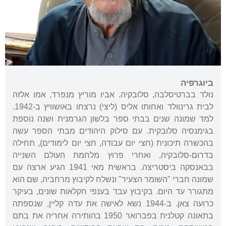
ביוגרפיה
נולד בברטיסלבה, סלובקיה. אביו מוריץ מנפרד, אמו אלזה
לבית גרינוולד ואחותו אליס (ליצי) נרצחו באושוויץ ב-1942.
למד שמונה שנים בבתי ספר בלשון הגרמנית ושנה נוספת
בגימנסיה סלובקית. עם סילוק היהודים מבתי הספר עשה
בהכשרה תיכונית (חצי יום עבודה, חצי יום לימודים), תחילה
בדרום-סלובקיה, ואחרי פרוץ מלחמת העולם השנייה
בבאנסקה ביסטריצה. בראשית מאי 1941 הגיע ארצה עם
שמונה חברי "השומר הצעיר" ונשלח לקיבוץ מרחביה, שם הוא
מתגורר עד היום. בקיבוץ עבד בענפי חקלאות שונים, בעיקר
כרועה צאן. ב-1944 נשא לאישה את עדה קליין, שנספתה
בתאונה קטלנית בפברואר 1950 בהותירה אחריה את בתם