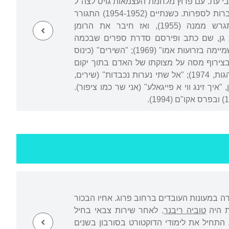
רים ומסות בכתבי עת. עם פרוץ מלחמת העצמאות גויס לצה"ל
ופיקד כסמל על מחלקה קרבית. קובץ שיריו הראשון, "משא דומה", יצא ב-1951 בהוצאת מחברות לספרות. כשנתיים (1954-1952) התגורר
ועבד בקיבוצים כנרת ויפעת (באחרון שימש כמורה). חזר לירושלים, נשא אישה, התגרש ממנה (1955), ואז חיבר את הרומן
" (1958). נישא שנית (1962), ומאז 1965 התגורר ברמת גן, שם כתב ופירסם סדרת ספרים שבכמה
מכותרותיהם הסתמנה מגמה עקבית: "על מצבו של האדם" (1967); "מות אבימלך ועלייתו השמיימה בזרועות אמו" (1969); "השירים" (כינוס
ם בוער לאט, הנהר הירוק זורם לעד" (סיפורים, 1970); "נסיעה: בצירוף מסה על מצוקתו של האדם בתוך יקום
הכוכבים" (מסות, 1971); "נסיעה בארץ ישראל" "והרהורים על אהבתו הנכזבת של אלוהים" (הגות, 1974); "אל שתי נערות נכבדות" (שירים,
ו לחיים עד פטירתו. ב-1993 פירסם קובץ אחרון, "איך זינג ווי א פייגאלע" (אני שר כמו ציפור).
 במעונות העובדים ברחוב פרוג. אחיו הבכור
ת היה
טוביה ריבנר
. לאחר שירות צבאי בחיל
 התחיל את לימודי הדוקטורט בסורבון בשנים