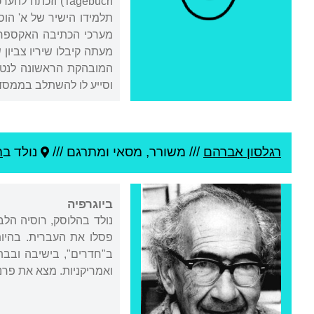
תלמידו הישיר של א' הוס
מערכי הכתיבה האקספרסי
המובהקת הראשונה לנטיי
וסייע לו להשתלב בממסד
רגלסון אברהם
///
משורר, מסאי ומתרגם ///
נולד ב
ה
ביוגרפיה
נולד בהלוסק, רוסיה הלב
פסלו את העברית. בהיות
ב"חדרים", בישיבה ובבתי
ואמריקניות. מצא את פרנס