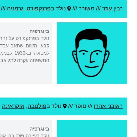
רבין עוזר
///
משורר ///
נולד ב
פרנקפורט
,
גרמניה
///
ביוגרפיה
המשפחה עקרה לתל אביב, שם סיים את גימנסיה 
ראובני אהרן
///
סופר ///
נולד ב
פולטבה
,
אוקראינה
/
ביוגרפיה
נולד בעיירה פּוֹלטָבָה,