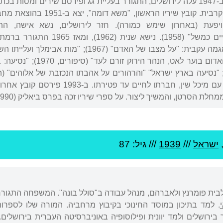
"נאום כלב מת" (1945). ב-1947 עלה לירושלים, התגורר בעליית גג ופירסם שי
האוטוביוגרפי-הגותי "החיים כמשל
ראשון, 1970); "העשב האדו
1977). ב-1978 התקשר עם מיכל שין, חברת
רטן, והמשיך ליצור. על ספרי שיריו זכה בפרס ביאליק (1990) ובפרס אקו"ם (1994).
ישראל
///
1939
/// גיל: 87
בית פומרנץ ולאברהם, מנהל עבודה ב"סולל בונה". המשפחה התגוררה
. למד בתיכון במוסד החינוכי בקיבוץ מרחביה. המורה שלו לספרו
ירושלים ולמד יוונית ופילוסופיה באוניברסיטה העברית בירושלים.