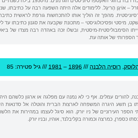
Tagebuch) וזכתה להערכה רבה בחוגי
רל – אוֹיגֶן הֶריגֶל. ללימודים אלה היתה השפעה רבה על כתיבתו, 
וניסטית. מהפך זה הוליך אותו להתכחשות גורפת לראשית כתיבתו
תו הסימבוליסטית-מיסטית, ובשלו זכה באהדה רבה מצדו של ביאל
 הספרותי של אותה עת.
לוסק
,
רוסיה הלבנה
///
1896
–
1981
/// גיל
פטירה: 85
נה, להורים עמלים. אף כי לא נמנה עם מפלגה או ארגון כלשהם היה
ו בן תשע היגרה המשפחה לארצות הברית והוטלה אל סדנאות היזע
 הספר העירוניים של ניו יורק. הוא סיגל לעצמו במהירות את הלשו
תו כספרן, כמרצה וכמורה בקליבלנד, אוהיו, ובניו יורק.