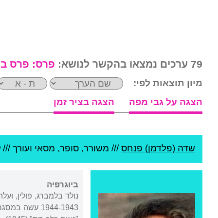
79 ערכים נמצאו בהקשר לנושא:
פרס:
פרס בי
מיון תוצאות לפי:
הצגה על גבי מפה
הצגה בציר זמן
שדה (פלדמן) פנחס
///
משורר, סופר, מסאי ועורך ///
ביוגרפיה
1944-1943 עשה