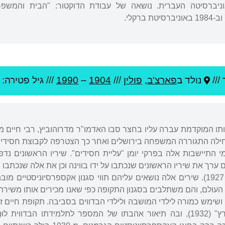
ברקלי.
///
נולד ב
פארצ'ב
,
פולין
///
1904
–
1990
/// גיל
פטירה: 86
דותו המוקדמת עברה עליו בחצר סבו האדמו"ר מדרוהוביץ, רבי חיים מא
 ישראל ב-1922. תחילה התגוררה המשפחה בירושלים ואחר כך הצטרפה לקבוצת ח
יאר ימי התיישבות אלה בפרקי יומן "עליית חסידים". שיריו הראשונים נדפ
 ערך את שיריו הראשונים שנכתבו על ידו בווינה וכן את אלה שנכתבו 
העולם: שירים" (תרבות, 1927). שירים אלה נושאים עליהם תווי סגנון אקספרסיו
עולם, והם משתלבים בסגנון התקופה כפי שאנו מכירים אותו משירת י' 
פינה ושימש כמורה לילדי המושבה ולילדי הבדווים בסביבה. תקופת חיים ז