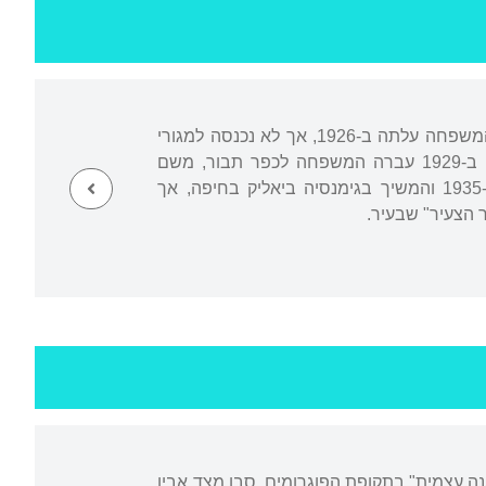
נולד בפרנקפורט על נהר מיין כאשר הוריו, ילידי רוסיה, שהו בגרמניה בדרכם לארץ ישראל. המשפחה עלתה ב-1926, אך לא נכנסה למגורי
קבע, משום שהאב עבד כרופא במושבות. זמן-מה התחנך עוזר ב"חדר" מסורתי בירושלים. ב-1929 עברה המשפחה לכפר תבור, משם
למטולה וב-1930 לבנימינה. באותן מושבות למד בבתי הספר היסודיים המקומיים, סיים ב-1935 והמשיך בגימנסיה ביאליק בחיפה, אך
הגנה עצמית" בתקופת הפוגרומים. סבו מצד אביו