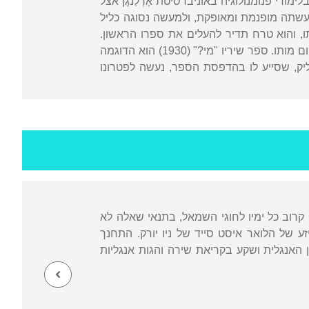
 האקספרסיוניסטים הגרמנים. מ-1930 בילה כשנתיים בלימודי פנומנולוגיה באוניברסיטת אֶרְלַנגֶן אצל
שנעשתה מופנמת ומאופקת, ולמעשה נסוגה כליל
, והוא טרח תדיר להעלים את ספרו הראשון.
מעתה קיבלו שיריו צביון שקט, מיסטי ופסיכולוגיסטי – מתכונת שקבעה את סגנון כתיבתו עד ליום מותו. ספר שיריו "מי?" (1930) הוא הדוגמה
יק, שסייע לו בהדפסת הספר, נעשה לפטרונו
 קרוב כל ימיו לחוגי השמאל, בתנאי שאלה לא
 של הלואר איסט סייד של ניו יורק. התחנך
ן האנגלית ושקע בקריאת שירה והגות אנגליות