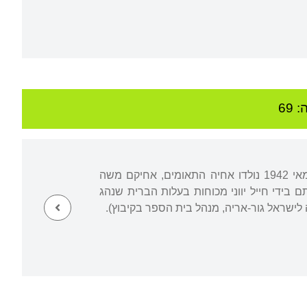
 69
נולדה ברמת גן, בת למיכל (לבית הומינר, 1996-1908) ולוי רביקוביץ (1942-1909). ב-29 במאי 1942 נולדו אחיה התאומים, אחיקם משה
 1942 נדרס אביה למוות סמוך לביתם בידי חייל יווני מכוחות בעלות הברית שנהג
לישראל גור-אריה, מנהל בית הספר בקיבוץ).