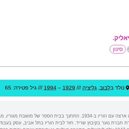
אליק
.
נולד ב
לבוב
,
גליציה
///
1929
–
1994
/// גיל
פטירה: 65
נולד בלמברג, פולין, ועלה ארצה עם הוריו ב-1934. התחנך בבית הס
 במסגרת חברת נוער בקיבוץ שריד. חזר לבית הוריו בתל אביב, עסק בעבו