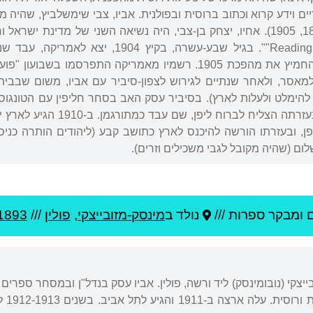
יים וידע קרוא וכתוב ברוסית ובפולנית. אביו, צבי שימשלביץ, שהיה מר
ביקר בארץ פעמיים (1891, 1905). אחיו, יצחק בן-צבי, היה נשיאה השני של
לפולטבה, מאוכזב על שהחמיץ את מהפכת 1905. רשמיו מאמריקה הת
ן למאסר, ולאחר שנתיים לגירוש לצפון-סיביר עם אביו, משום שבבי
הימלט ולעלות לארץ). בסיביר עסק האב בסחר חליפין עם הטונגוסים
של השפה הטונגוסית, ובעזרתה 
פן, ובעזרתו הורשה להיכנס לארץ כתושב קבע (ליהודים הותרה כני
ם (שהיה מקובל לגבי משכילים וזרים).
 ומבקר ספרות ///
נולד ב
מינסק-מזובייצקי
,
פולין
///
1893
ייצקי (נובומינסק) ליד ורשה, פולין. אביו עסק בנדל"ן ובמסחר ספרים
כללי