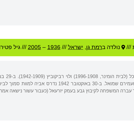
///
נולדה ב
רמת גן
,
ישראל
///
1936
–
2005
/// גיל
פטירה:
(נפטר בפברואר 2010) ועמירם שמואל. ב-30 באוקטובר
כך עברה המשפחה לקיבוץ גבע בעמק יזרעאל (כעבור עשור נישאה אמה 