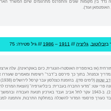
נדד בין מקומות שונים והתפרנס מתרגומים שיזם המשרד הארץ
 האופטמאן ועוד).
 ב
זבלוטוב
,
גליציה
///
1911
–
1986
/// גיל
פטירה: 75
כמדריך וכמנהל. בתוך כך פירסם ב"דבר" רשימות ומאמרים שעוררו 
דב שטוק
(לי
ד כעורך פרסומי המדור להשכלה במחלקת התרבות, והתמנה למנהל הר