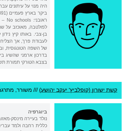
היה מנוי על עיתונים עבר
בן-צבי. באותו קיץ נידו
לעבודת פרך, אך הצליח ל
בדרכון ארמני שהשיג בי
בצבא הטורקי תמורת תשלו
קשת ישורון (קופלביץ' יעקב יהושע)
///
משורר, מתרגם
ביוגרפיה
נולד בעיירה מינסק-מאזוב