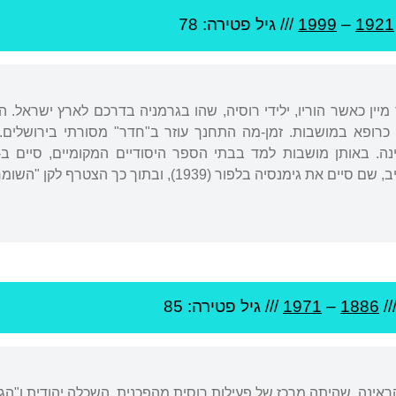
1921
–
1999
/// גיל
פטירה: 78
בלפור (1939), ובתוך כך הצטרף לקן "השומר הצעיר" שבעיר.
//
1886
–
1971
/// גיל
פטירה: 85
 אוקראינה, שהיתה מרכז של פעילות רוסית מהפכנית, השכלה יהודית ו"