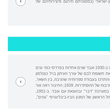
-ישראלי (במסגרתם תירגם מיצירותיהם של
נולד בזבלוטוב, גליציה המזרחית (אז באימפריה האוסטרו-הונגרית, כיום באוקראינה). עלה ארצה ב-1930 ועבד שנים אחדות בפרדסי כפר גנים
את תשומת לבם של עורך העיתון ברל כצנלסון
מים סדן). בהזמנת כצנלסון עבר קרסל לירושלים (1938) והתרכז בעבודה ספרותית שהניבה, בין השאר,
את הביבליוגרפיה הראשונה פרי עטו: "מדעי החברה בעברית: ביבליוגרפיה" (הוצאת המרכז לתרבות של ההסתדרות, 1939; החיבור ראה אור
במהדורה מורחבת, 1948). ב-1943 עקר לתל אביב ועבד בארכיון תנועת העבודה ובהמשך במערכת "דבר" ובהוצאת עם עובד. ב-1951,
אשון של המכון הביו-ביבליוגרפי "גנזים",