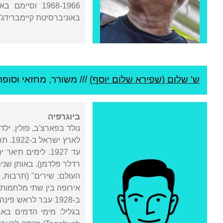
באוניברסיטת קיימברידג' וב-1984 באוניברסיטת 
ש' שלום (שפירא שלום יוסף)
///
משורר, מחזאי וסופר 
ביוגרפיה
נולד בפארצ'ב, פולין. יל
לארץ
עד 1927. לימים ת
רדלר פלדמן). באותן שנים
אירופה בין שתי מלחמות ה
ב-1928 עבר לראש 