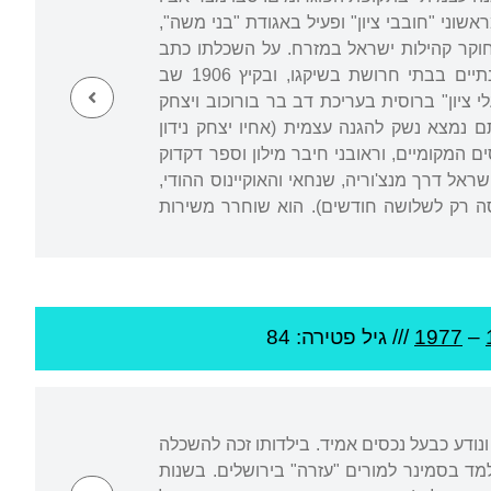
אשוני "חובבי ציון" ופעיל באגודת "בני משה",
 מדינת ישראל וחוקר קהילות ישראל במזרח. על השכלתו כתב
ראובני: Reading – No schools"". בגיל שבע-עשרה, בקיץ 1904, יצא לאמריקה, עבד שנתיים בבתי חרושת בשיקגו, ובקיץ 1906 שב
פרסמו בשבועון "פועלי ציון" ברוסית בעריכת דב בר בורוכוב ויצחק
תם נמצא נשק להגנה עצמית (אחיו יצחק נידון
 המקומיים, וראובני חיבר מילון וספר דקדוק
הצליח לברוח ליפן, שם עבד כמתורגמן. ב-1910 הגיע לארץ ישראל דרך מנצ'וריה, שנחאי והאוקיינוס ההודי,
סה רק לשלושה חודשים). הוא שוחרר משירות
–
1977
/// גיל
פטירה: 84
 ונודע כבעל נכסים אמיד. בילדותו זכה להשכלה
ת רחבה ולמד עברית ורוסית. עלה ארצה ב-1911 והגיע לתל אביב. בשנים 1912-1913 למד בסמינר למורים "עזרה" בירושלים. בשנות