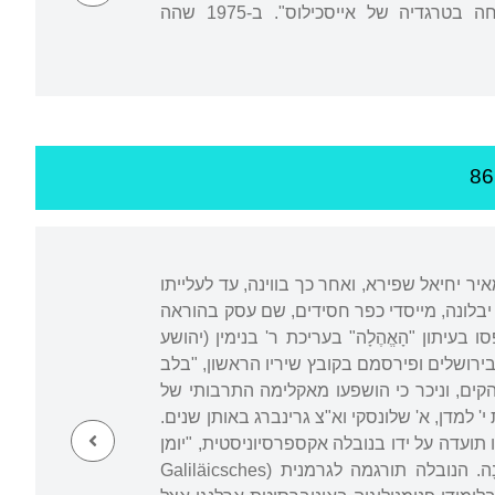
1968-1966 וסיימם באוניברסיטה העברית. נושאה של עבודת הדוקטור: "הבית והמשפחה בטרגדיה של אייסכילוס". ב-1975 שהה
יר יחיאל שפירא, ואחר כך בווינה, עד לעלייתו
סידי יבלונה, מייסדי כפר חסידים, שם עסק בהוראה
סו בעיתון "הָאֱהֶלָה" בעריכת ר' בנימין (יהושע
בירושלים ופירסמם בקובץ שיריו הראשון, "בלב
ניסטיים מובהקים, וניכר כי הושפעו מאקלימה התרבותי של
למדן, א' שלונסקי וא"צ גרינברג באותן שנים.
ו תועדה על ידו בנובלה אקספרסיוניסטית, "יומן
בגליל: מימי הדמים בארץ" (1932), ובה תיאור אהבתו של המספר לתלמידתו הבדווית לוּנָה. הנובלה תורגמה לגרמנית (Galiläicsches