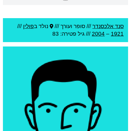
סנד אלכסנדר
///
סופר ועורך ///
נולד ב
פולין
///
1921
–
2004
/// גיל
פטירה: 83