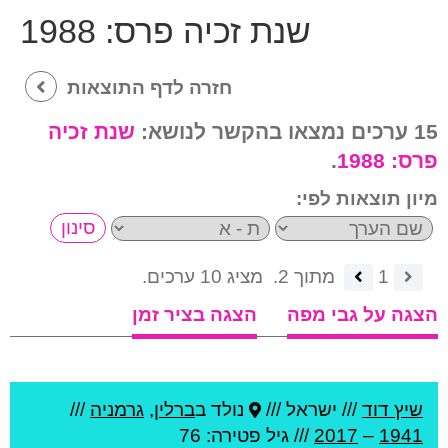
שנת זכיה פרס:
1988
חזרה לדף התוצאות
15 ערכים נמצאו בהקשר לנושא:
שנת זכיה
פרס:
1988
.
מיון תוצאות לפי:
1
מתוך 2.
מציג 10 ערכים.
הצגה על גבי מפה
הצגה בציר זמן
שיץ דוד
///
ישראל ///
נולד ב
ברלין
,
גרמניה
///
1941
–
2017
/// גיל
פטירה: 76