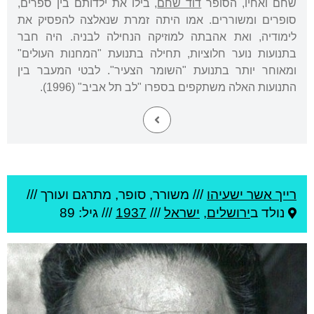
שחם ואחיו, הסופר
דוד שחם
, בילו את ילדותם בין ספרים,
סופרים ומשוררים. אמו היתה זמרת שנאלצה להפסיק את
לימודיה, ואת אהבתה למוזיקה הנחילה לבניה. היה חבר
בתנועות נוער חלוציות, תחילה בתנועת "המחנות העולים"
ומאוחר יותר בתנועת "השומר הצעיר". לבטי המעבר בין
התנועות האלה משתקפים בספרו "לב תל אביב" (1996).
רייך אשר ישעיהו
///
משורר, סופר, מתרגם ועורך ///
נולד ב
ירושלים
,
ישראל
///
1937
/// גיל: 89