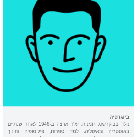
ביוגרפיה
נולד בבוקרשט, רומניה. עלה ארצה ב-1948 לאחר שנתיים
באוסטריה ובאיטליה. למד ספרות, פילוסופיה וחינוך