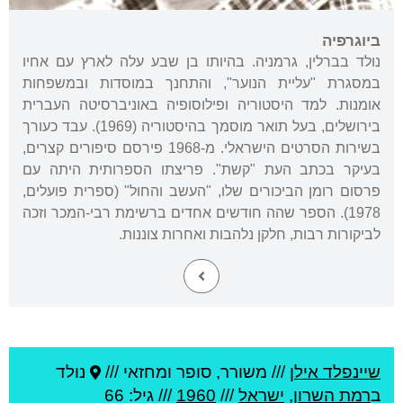
ביוגרפיה
נולד בברלין, גרמניה. בהיותו בן שבע עלה לארץ עם אחיו
במסגרת "עליית הנוער", והתחנך במוסדות ובמשפחות
אומנות. למד היסטוריה ופילוסופיה באוניברסיטה העברית
בירושלים, בעל תואר מוסמך בהיסטוריה (1969). עבד כעורך
בשירות הסרטים הישראלי. מ-1968 פירסם סיפורים קצרים,
בעיקר בכתב העת "קשת". פריצתו הספרותית היתה עם
פרסום רומן הביכורים שלו, "העשב והחול" (ספרית פועלים,
1978). הספר שהה חודשים אחדים ברשימת רבי-המכר וזכה
לביקורות רבות, חלקן נלהבות ואחרות צוננות.
שיינפלד אילן
///
משורר, סופר ומחזאי ///
נולד
ב
רמת השרון
,
ישראל
///
1960
/// גיל: 66