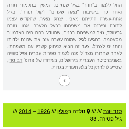
החל ללמוד ב"חדר" בגיל שנתיים, המשיך בתלמודי תורה
ואחר כך בישיבות "מאה שערים" ו"קול תורה". בגיל
אחת-עשרה התייתם מאביו, יצחק מאיר, שהקדיש עצמו
לתורה ופירנס את משפחתו כבעל מלאכה. אמו, טובה
גרינוולד, נצר למשפחת רבנים, שהנודע בהם היה האדמו"ר
מסאטמר. בהגיעו לגיל שמונה-עשרה עזב את שכונת ילדותו
והתגייס לצה"ל. צעד זה הביא לניתוק קשריו עם משפחתו.
לאחר שחרורו מצה"ל פנה ללמוד ספרות עברית ופילוסופיה
באוניברסיטה העברית בירושלים, בעידודו של פרופ'
דב סדן
,
שסייע לו להתקבל בלא תעודת בגרות.
סנד יונת
///
///
נולדה ב
פולין
///
1926
–
2014
///
גיל
פטירה: 88