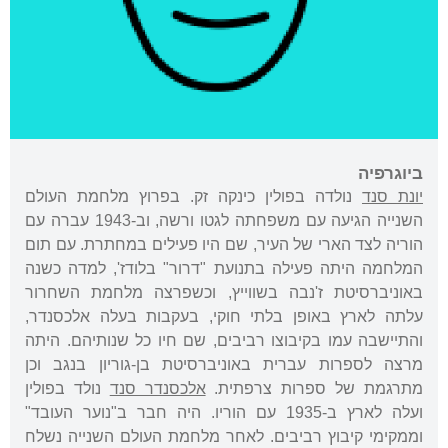
ביוגרפיה
יונת סנד
נולדה בפולין כינקה זק. בפרוץ מלחמת העולם
השנייה הגיעה עם משפחתה לגטו ורשה, וב-1943 עברה עם
הוריה לצד הארי של העיר, שם היו פעילים במחתרת. עם תום
המלחמה היתה פעילה בתנועת "דרור" בלודז', למדה כשנה
באוניברסיטת ז'נבה בשווייץ, וכשפרצה מלחמת השחרור
עלתה לארץ באופן בלתי חוקי, בעקבות בעלה אלכסנדר,
והתיישבה עמו בקיבוצו רביבים, שם חיו כל שנותיהם. היתה
מרצה לספרות עברית באוניברסיטת בן-גוריון בנגב וכן
מתרגמת של ספרות צרפתית.
אלכסנדר סנד
נולד בפולין
ועלה לארץ ב-1935 עם הוריו. היה חבר ב"נוער העובד"
וממקימי קיבוץ רביבים. לאחר מלחמת העולם השנייה נשלח