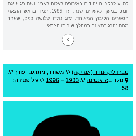
לסייע לפליטים יהודים באירופה לעלות לארץ, ושם פגש את
יונת. במשך כעשרים שנה, עד 1985, עמד בראש הוצאת
הספרים הקיבוץ המאוחד. לזוג נולדו שלושה בנים, שאחד
מהם נהרג בתאונה במהלך שירותו הצבאי.
סברדליק עודד (אנריקה)
///
משורר, מתרגם ועורך ///
נולד ב
ארגנטינה
///
1938
–
1996
/// גיל
פטירה:
58