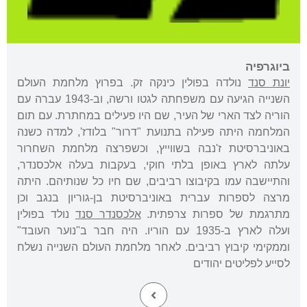
ביוגרפיה
יונת סנד
נולדה בפולין כינקה זק. בפרוץ מלחמת העולם
השנייה הגיעה עם משפחתה לגטו ורשה, וב-1943 עברה עם
הוריה לצד הארי של העיר, שם היו פעילים במחתרת. עם תום
המלחמה היתה פעילה בתנועת "דרור" בלודז', למדה כשנה
באוניברסיטת ז'נבה בשווייץ, וכשפרצה מלחמת השחרור
עלתה לארץ באופן בלתי חוקי, בעקבות בעלה אלכסנדר,
והתיישבה עמו בקיבוצו רביבים, שם חיו כל שנותיהם. היתה
מרצה לספרות עברית באוניברסיטת בן-גוריון בנגב וכן
מתרגמת של ספרות צרפתית.
אלכסנדר סנד
נולד בפולין
ועלה לארץ ב-1935 עם הוריו. היה חבר ב"נוער העובד"
וממקימי קיבוץ רביבים. לאחר מלחמת העולם השנייה נשלח
לסייע לפליטים יהודים