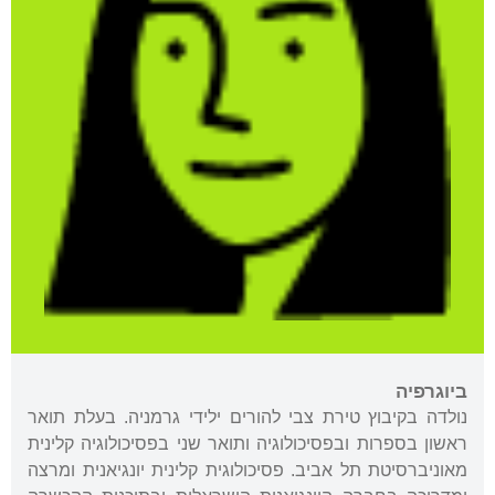
ביוגרפיה
נולדה בקיבוץ טירת צבי להורים ילידי גרמניה. בעלת תואר
ראשון בספרות ובפסיכולוגיה ותואר שני בפסיכולוגיה קלינית
מאוניברסיטת תל אביב. פסיכולוגית קלינית יונגיאנית ומרצה