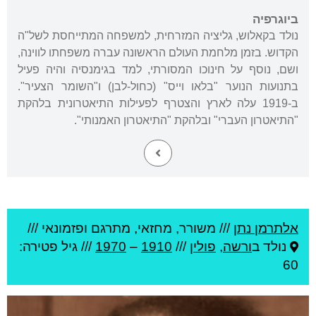
ביוגרפיה
נולד בקאלוש, גליציה המזרחית, למשפחה המתייחסת לשל"ה
הקדוש. בזמן מלחמת העולם הראשונה עברה משפחתו לווינה,
ושם, נוסף על חינוכו המסורתי, למד בגימנסיה והיה פעיל
בתנועות הנוער "בלאו וייס" (כחול-לבן) ו"השומר הצעיר".
ב-1919 עלה לארץ והצטרף לפעילות התיאטרונית בלהקת
"התיאטרון העברי" ובלהקת "התיאטרון האמנותי".
אלתרמן נתן
///
משורר, מחזאי, מתרגם ופזמונאי ///
נולד ב
ורשה
,
פולין
///
1910
–
1970
/// גיל
פטירה:
60