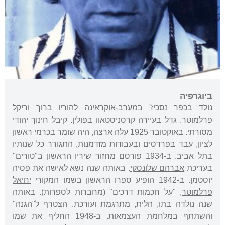
ביוגרפיה
נולד בכפר נסכיז' במערב-אוקראינה להוריו ברוך וריקל
פרלמוטר. גדל בעיירה קרסניסטאוו בפולין. קיבל חינוך יהודי
מסורתי. באוקטובר 1925 עלה ארצה, היה שומר בכרמי ראשון
לציון, עבד בפרדסים ובעבודות מזדמנות, התגורר כל שנותיו
בתל אביב. ב-1934 פורסם מחזור שיריו הראשון ב"טורים"
בעריכת
אברהם שלונסקי
. באותה שנה נשא לאישה את פסיה
יוסטמן. ב-1942 הופיע ספרו הראשון בשמו המקורי
יחיאל
פרלמוטר
, "על חכמות דרכים" (מחברות לספרות). באותה
שנה נולדה בתו, הלית, מתרגמת ועורכת. הצטרף ל"הגנה"
והשתתף במלחמת העצמאות. ב-1948 החליף את שמו