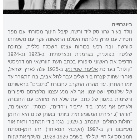
ביוגרפיה
נולד בעיר גרוז'יסק ליד ורשה. קיבל חינוך מסורתי עם נופך
חסידי. עם פרוץ מלחמת העולם הראשונה עקר עם משפחתו
לוורשה, ובה רכש בכוחות עצמו השכלה כללית, ובתוכה
שליטה בפולנית, בגרמנית ובצרפתית. ב-1923 וב-1924
הדפיס את ראשוני סיפוריו בכתב העת הוורשאי המודרניסטי
"קולות" בעריכת
אליעזר שטיינמן
. ב-1925 עלה לארץ ישראל,
ואחרי שהות קצרה בירושלים עבר לתל אביב, בה התגורר עד
יומו האחרון. עד מהרה התקרב לחבורת "כתובים" בראשותם
של שלונסקי ושטיינמן, אך לא מנע עצמו מלפרסם סיפורים
ורשימות במגוון של כתבי עת שלא היו מזוהים עם החבורה
ולעתים אף נערכו בידי יריביה ("הדים", "כנסת", "מאזניים",
"הדאר"). יצירתו המשמעותית ביותר באותן שנים היא הרומן
"חולות כחולים" שנכתב ב-1929, נגנז בידי המחבר וראה אור
מעיזבונו רק ב-1997 (הקיבוץ המאוחד). זהו רומן-מפתח
המבוסס על חייו של לוין בשנים 1928-1926, ומשקף את שנות