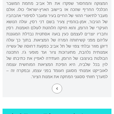
המצוקה והמחסור שפקדו את תל אביב מחמת המשבר
הכלכלי החריף שהכה אז ביישוב הארץ-ישראלי כולו. אולם
מעבר לתיאורי ההווי של החיים בעיר ומעבר לסיפורי אהבהביו
של הגיבור, אמן-בוהמיין צעיר בשם דני רסין, עולה הנושא
העיקרי של הרומן, והוא הזיקה הלוהטת לעולם האמנות. רסין
וחבריו יוצרים לעצמם כעין בועה אסתטית נבדלת המגוננת
עליהם מפני קשיחותה המרה של המציאות. בתוך כך עולה
דיוקן מוזר ובלתי צפוי של תל אביב כפקעת דחוסה של עשייה
אמנותית נלהבת, מתערוכות ציור ועד מופעי ג'ז. התכונה
הבולטת בעיצובו של הרומן, העתידה לאפיין את כתיבתו של
לוין בכל שלביה, היא הפיכת המציאות המוחשית עצמה
לאובייקט אמנותי מסוגנן העומד בפני עצמו, ובמקרה זה –
למערך חזותי ססגוני המחקה את אמנות הציור.