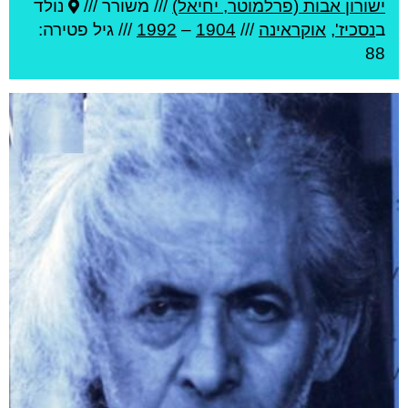
ישורון אבות (פרלמוטר, יחיאל)
///
משורר ///
נולד
ב
נסכיז'
,
אוקראינה
///
1904
–
1992
/// גיל
פטירה:
88