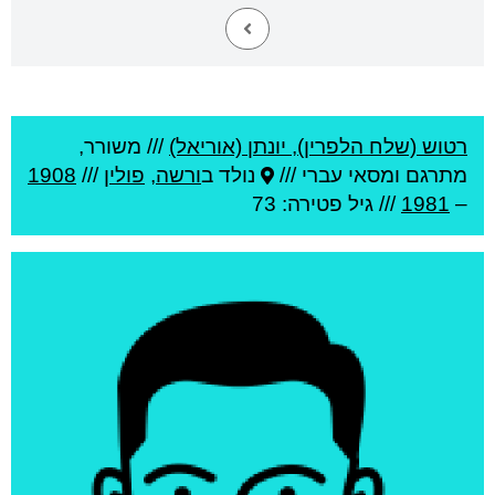
רטוש (שלח הלפרין), יונתן (אוריאל)
///
משורר,
מתרגם ומסאי עברי ///
נולד ב
ורשה
,
פולין
///
1908
–
1981
/// גיל
פטירה: 73