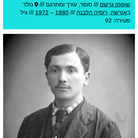
שופמן גרשֹם
///
סופר, עורך ומתרגם ///
נולד
ב
אורשה
,
רוסיה הלבנה
///
1880
–
1972
/// גיל
פטירה: 92