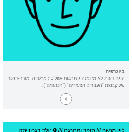
ביוגרפיה
הוגה דעות לאומי ומנהיג תרבותי-פוליטי; מייסדה ומורה-דרכה
של קבוצת "העברים הצעירים" ("הכנענים").
לוין מנשה
///
סופר ומתרגם ///
נולד ב
גרוז'יסק
,