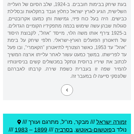
בעת שיחק בבימות חובבים. ב-1924, שלב הסיום של העלייה
השלישית, הגיע לארץ ישראל כחלוץ ועבד בחקלאות ובסלילת
כבישים. היה בעל כוח פיזי, גמישות וחן כמעט אקרובטיים,
סגולות שבהן עשה שימוש בכמה מתפקידיו הקומיים הגדולים.
ב-1925 צירף אותו משה הלוי, מייסד "אהל", לקבוצת היסוד
של תיאטרון הפועלים הארץ-ישראלי. חלפי שיחק על בימת
"אהל" עד 1953, כאשר הצטרף לתיאטרון "הקאמרי", ובו פעל
עד לפרישתו. במשך כמעט עשור לאחר עלייתו ארצה המשיך
לכתוב את שיריו ברוסית ונתקל במכשולים קשים בניסיונותיו
להמיר שפה זו בעברית כשפת שירה. קרבתו לאברהם
שלונסקי סייעה לו במעבר זה.
זמורה ישראל
///
מבקר, מו''ל, מתרגם ועורך ///
נולד ב
פוטשום-באוטש
,
בסרביה
///
1899
–
1983
///