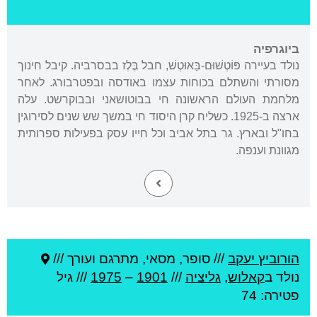
ביוגרפיה
נולד בעיירה פּוֹטְשׁוּם-בַּאוּטְשׁ, חבל בֶּלְז בבסרביה. קיבל חינוך
מסורתי והשתלם בכוחות עצמו באודסה ובפטרבורג. לאחר
מלחמת העולם הראשונה חי בבוטושאני ובבוקרשט. עלה
ארצה ב-1925. כשליח קרן היסוד חי במשך שש שנים לסירוגין
בחו"ל ובארץ. גר בתל אביב וכל חייו עסק בפעילות ספרותית
מגוונת וענפה.
הורוביץ יעקב
///
סופר, מסאי, מתרגם ועורך ///
נולד ב
קאלוש
,
גליציה
///
1901
–
1975
/// גיל
פטירה: 74