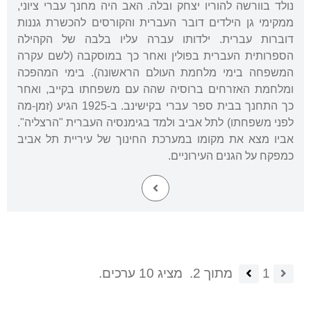
נולד בוורשה להוריו יצחק ובלה. האב היה מחנך עברי ציוני,
ממקימי גן הילדים דובר העברית והקורסים להכשרת גננות
דוברות עברית. ילדותו עברה עליו בלבה של הקהילה
הספרותית העברית בפולין ואחר כך במוסקבה (לשם עקרה
המשפחה בימי מלחמת העולם הראשונה). בימי המהפכה
ומלחמת האזרחים ברוסיה שהה עם משפחתו בקייב, ואחר
כך התחנך בבית ספר עברי בקישינב. ב-1925 הגיע (זמן-מה
לפני משפחתו) לתל אביב ולמד בגימנסיה העברית "הרצליה".
אביו מצא את מקומו במערכת החינוך של עיריית תל אביב
כמפקח על הגנים העירוניים.
1
מתוך 2.
מציג 10 ערכים.