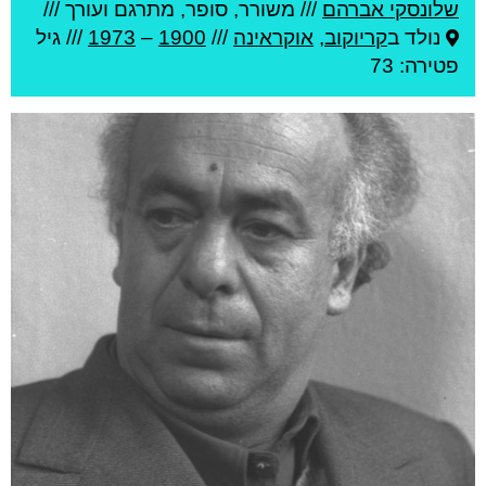
שלונסקי אברהם
///
משורר, סופר, מתרגם ועורך ///
נולד ב
קריוקוב
,
אוקראינה
///
1900
–
1973
/// גיל
פטירה: 73