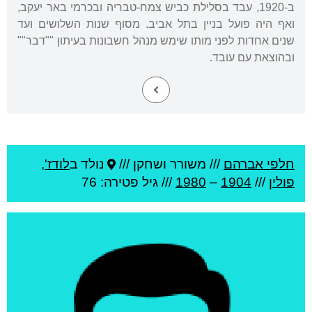
ב-1920, עבד בסלילת כביש צמח-טבריה ובכרמי באר יעקב,
ואף היה פועל בניין בתל אביב. מסוף שנות השלושים ועד
שנים אחדות לפני מותו שימש מנהל חשבונות בעיתון ""דבר""
ובהוצאת עם עובד.
חלפי אברהם
///
משורר ושחקן ///
נולד ב
לודז'
,
פולין
///
1904
–
1980
/// גיל
פטירה: 76