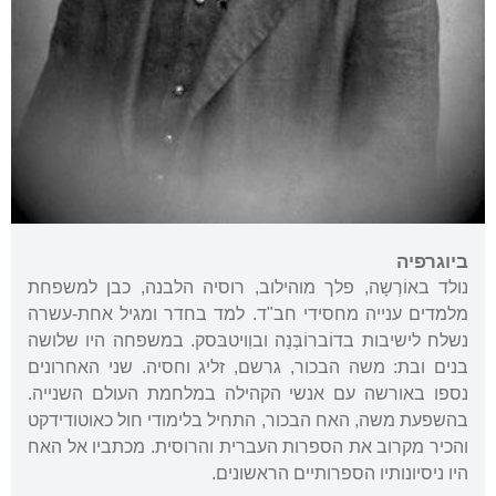
ביוגרפיה
נולד באוֹרְשָה, פלך מוהילוב, רוסיה הלבנה, כבן למשפחת
מלמדים ענייה מחסידי חב"ד. למד בחדר ומגיל אחת-עשרה
נשלח לישיבות בדוֹברוֹבְּנָה ובוִויטבּסק. במשפחה היו שלושה
בנים ובת: משה הבכור, גרשם, זליג וחסיה. שני האחרונים
נספו באורשה עם אנשי הקהילה במלחמת העולם השנייה.
בהשפעת משה, האח הבכור, התחיל בלימודי חול כאוטודידקט
והכיר מקרוב את הספרות העברית והרוסית. מכתביו אל האח
היו ניסיונותיו הספרותיים הראשונים.