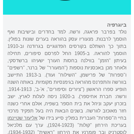
ביוגרפיה
נולד בפרבר פראגה, ורשה. למד בחדרים ובישיבות ואף
הוסמך לרבנות. מנעוריו עסק בהוראה בערים שונות בפולין.
בתוך כך השתלם בקורסים הפדגוגיים בגרודנה וב-1910
הוסמך להוראה. ב-1905 החל לפרסם סיפורים, תחילה
בעיתון "הזמן" בווילנה בחסות העורך ישעיהו ברשדסקי,
ולאחר מכן באכסניות נוספות ("המעורר" של ברנר, "רשפים"
ו"ספרות" של פרישמן, "השילוח" ועוד). ב-1913 התיישב
בוורשה והתפרנס מהוראה בגימנסיות מקומיות. באותה השנה
הופיע ספרו הראשון ("ציורים וסיפורים", א'-ב', 1914-1913,
ורשה: חברת אחיספר). ב-1920 ניסה לעלות לארץ, ישב
בזכרון יעקב וניהל את בית הספר בשפיה, אולם אחרי כשנה
חזר מאוכזב לוורשה. בשנים הבאות היה בעל תפקיד מרכזי
בחיי ה"ספרות" העברית בפולין: סייע בידו של
אליעזר שטיינמן
בעריכת הירחון "קולות" (1924-1923), ערך עם מלכיאל
לוסטרניק ובר פומרנץ את הירחון "ראשית" (1934-1932),