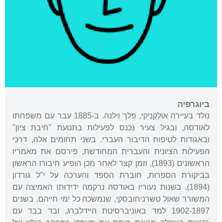
ביוגרפיה
נולד בעיירה אוֹלְקֶנִיקִי, פלך וילנה. ב-1885 עבר עם משפחתו
לאודסה, ובגיל צעיר נכנס לפעילות בתנועת "חיבת ציון"
ובאגודות לטיפוח הדיבור העברי. בשני תחומים אלה, דרכי
הפעילות הציונית והעברית המחודשת, פירסם את מאמריו
הראשונים (1893), וזמן קצר לאחר מכן הופיע חיבורו הראשון
בביקורת הספרות, חוברת הספד והערכה על י"ל גורדון
(1894). בשנות נעוריו באודסה נרקמה ידידותו האמיצה עם
המשורר שאול טשרניחובסקי, שנמשכה כל ימי חייהם. בשנים
1902-1897 למד באוניברסיטת היידלברג, ובד בבד עם