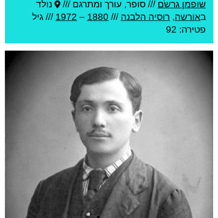
שופמן גרשֹם
///
סופר, עורך ומתרגם ///
נולד
ב
אורשה
,
רוסיה הלבנה
///
1880
–
1972
/// גיל
פטירה: 92