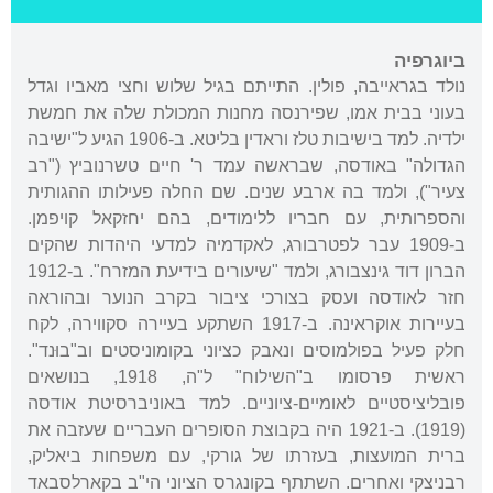
ביוגרפיה
נולד בגראייבה, פולין. התייתם בגיל שלוש וחצי מאביו וגדל
בעוני בבית אמו, שפירנסה מחנות המכולת שלה את חמשת
ילדיה. למד בישיבות טלז וראדין בליטא. ב-1906 הגיע ל"ישיבה
הגדולה" באודסה, שבראשה עמד ר' חיים טשרנוביץ ("רב
צעיר"), ולמד בה ארבע שנים. שם החלה פעילותו ההגותית
והספרותית, עם חבריו ללימודים, בהם יחזקאל קויפמן.
ב-1909 עבר לפטרבורג, לאקדמיה למדעי היהדות שהקים
הברון דוד גינצבורג, ולמד "שיעורים בידיעת המזרח". ב-1912
חזר לאודסה ועסק בצורכי ציבור בקרב הנוער ובהוראה
בעיירות אוקראינה. ב-1917 השתקע בעיירה סקווירה, לקח
חלק פעיל בפולמוסים ונאבק כציוני בקומוניסטים וב"בוּנד".
ראשית פרסומו ב"השילוח" ל"ה, 1918, בנושאים
פובליציסטיים לאומיים-ציוניים. למד באוניברסיטת אודסה
(1919). ב-1921 היה בקבוצת הסופרים העבריים שעזבה את
ברית המועצות, בעזרתו של גורקי, עם משפחות ביאליק,
רבניצקי ואחרים. השתתף בקונגרס הציוני הי"ב בקארלסבאד