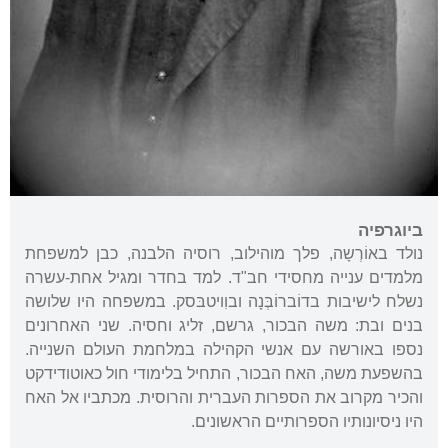
ביוגרפיה
נולד באוֹרְשָה, פלך מוהילוב, רוסיה הלבנה, כבן למשפחת
מלמדים ענייה מחסידי חב"ד. למד בחדר ומגיל אחת-עשרה
נשלח לישיבות בדוֹברוֹבְּנָה ובוִויטבּסק. במשפחה היו שלושה
בנים ובת: משה הבכור, גרשם, זליג וחסיה. שני האחרונים
נספו באורשה עם אנשי הקהילה במלחמת העולם השנייה.
בהשפעת משה, האח הבכור, התחיל בלימודי חול כאוטודידקט
והכיר מקרוב את הספרות העברית והרוסית. מכתביו אל האח
היו ניסיונותיו הספרותיים הראשונים.