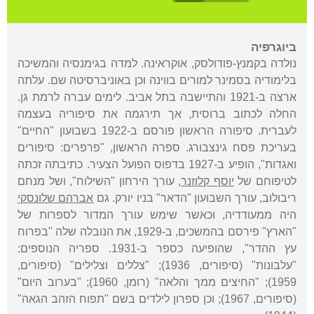
ביוגרפיה
נולדה בקמנץ-פודולסק, אוקראינה. למדה בגימנסיה והמשיכה
בלימודיה בסמינר למורים בווינה וכן באוניברסיטה שם. עלתה
ארצה ב-1921 והתיישבה בתל אביב. לימים עברה לרמת גן.
החלה לכתוב ברוסית, אך תירגמה את סיפוריה בעצמה
לעברית. סיפורה הראשון פורסם ב-1922 בשבועון "החיים"
בעריכת פסח גינצבורג. ספרה הראשון, "פרפרים: סיפורים
ואגדות", הופיע ב-1927 בדפוס הפועל הצעיר. כתיבתה זכתה
לטיפוחם של
יוסף קלוזנר
, עורך הירחון "השילוח", ושל מנחם
ריבולוב, עורך השבועון "הדאר" בניו יורק. גם
אברהם שלונסקי
היה ממעודדיה, וכאשר שימש עורך המדור לספרות של
"הארץ" פירסם בהמשכים, ב-1929, את הנובלה שלה "בפרוח
עץ ההדר", שהופיעה כספר ב-1931. ספריה הנוספים:
"עלבונות" (סיפורים, 1936); "צללים וצלילים" (סיפורים,
1959); "החיצים ממך והלאה" (רומן, 1960); "בערוב היום"
(סיפורים, 1967); וכן ספרון לילדים בשם "תפוח הזהב הגאה"