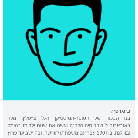
ביוגרפיה
בנו הבכור של הסופר-המיסטיקן הלל צייטלין, נולד
באובארוביץ' שברוסיה הלבנה ועשה את שנות ילדותו בהומל
ובווילנה. ב-1907 עבר עם משפחתו לוורשה, ובה ישב עד פרוץ