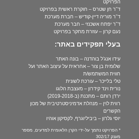
הפרויקט
ד"ר חן שטרס – חוקרת ראשית בפרויקט
ד"ר מוריה דיין-קודיש – חברת מערכת
ד"ר יפתח אשכנזי – חבר מערכת
נעם קרון – עוזרת מחקר בפרויקט
בעלי תפקידים באתר:
עידו אנג'ל בוהדנה – בונה האתר
שלומית בן צור – אחראית על עיצוב האתר ועל
חווית המשתמש/ת
טלי בלייכר – עורכת לשונית
נורית וינד קידרון – מעצבת הלוגו
ירדן רותם – מתכנת (ב-2019-2018)
רווית לוין – מנהלת אדמיניסטרטיבית של מכון
הקשרים
יוסי גלרון – ביביליוגרף, לקסיקון אוהיו
* הפרויקט נתמך על-ידי הקרן הלאומית למדעים, מספר
מענק 302/17