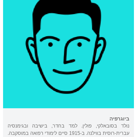
ביוגרפיה
נולד בסובאלקי, פולין. למד בחדר, בישיבה ובגימנסיה
עברית-רוסית בווילנה. ב-1915 סיים לימודי רפואה במוסקבה.