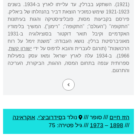
(1921). השתקע בברלין, עד עלייתו לארץ ב-1934. בשנים
1921-1923 שימש כמזכיר הוצאת דביר בהנהלתו של ביאליק.
פירסם בקביעות מסות, פובליציסטיקה והגות בעיתונות
"התקופה" ("העולם"; "התקופה"; "רימון"). המשיך בלימודיו
האקדמיים וקיבל תואר דוקטור בסוציולוגיה ב-1931
מאוניברסיטת ברלין. נושא העבודה: "משנת זימל על רוח
הרכושנות" (תורגם לעברית והובא לדפוס על ידי
ישורון קשת
,
1966). ב-1934 עלה לארץ ישראל ומאז עסק בפעילות
ספרותית ענפה בתחום המסה, ההגות, הביקורת, העריכה
והתרגום.
הזז חיים
///
סופר ///
נולד ב
סידרוביצ'י
,
אוקראינה
///
1898
–
1973
/// גיל
פטירה: 75