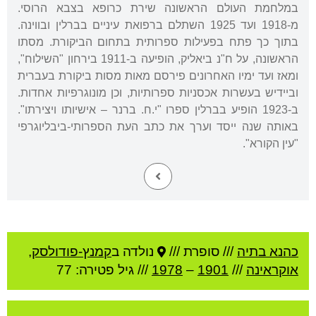
במלחמת העולם הראשונה שירת כרופא בצבא הרוסי.
מ-1918 ועד 1925 השתלם ברפואת עיניים בברלין ובווינה.
בתוך כך פתח בפעילות ספרותית בתחום הביקורת. מסתו
הראשונה, על ח"נ ביאליק, הופיעה ב-1911 בירחון "השילוח",
ומאז ועד ימיו האחרונים פירסם מאות מסות ביקורת בעברית
וביידיש בעשרות אכסניות ספרותיות, וכן מונוגרפיות אחדות.
ב-1923 הופיע בברלין ספרו "י.ח. ברנר – אישיותו ויצירתו".
באותה שנה ייסד וערך את כתב העת הספרותי-ביבליוגרפי
"עין הקורא".
כהנא בתיה
///
סופרת ///
נולדה ב
קמנץ-פודולסק
,
אוקראינה
///
1901
–
1978
/// גיל
פטירה: 77