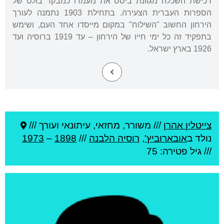
רכישת השכלה מגוונת ביסס את מעמדו כמבקר בולט של
הספרות העברית הצעירה. בתחילת 1903 נתמנה לעורך
הירחון החשוב "השילוח" במקום מייסדו אחד העם, ושימש
בתפקיד זה כל ימי חייו של הירחון – עד 1919 ברוסיה ועד
1926 בארץ ישראל.
צייטלין אהרן
///
משורר, מחזאי, עיתונאי ועורך ///
נולד ב
אובארוביץ'
,
רוסיה הלבנה
///
1898
–
1973
/// גיל
פטירה: 75