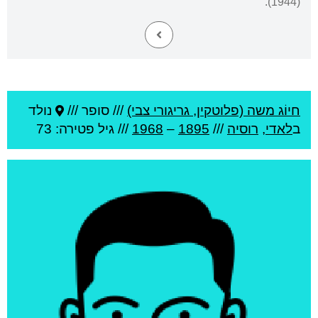
(1944).
חיוֹג משה (פלוטקין, גריגורי צבי)
///
סופר ///
נולד
ב
לאדי
,
רוסיה
///
1895
–
1968
/// גיל
פטירה: 73