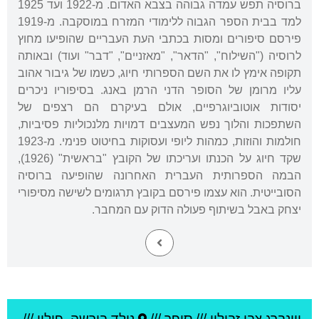
ברוסיה תפש עמדה גבוהה בצבא האדום. מ-1922 ועד 1925
למד בבית הספר הגבוה ללימודי המזרח במוסקבה. מ-1919
פירסם סיפורים ומסות בכתבי העת העבריים שהופיעו מחוץ
לרוסיה ("השילוח", "הדאר", "מאזניים", "דבר" ועוד) ובאותה
תקופה אימץ לו את השם הספרותי חיוג, כשמו של גיבור אהוב
עליו מרומן של הסופר הדני הרמן באנג. בסיפוריו ניכרים
יסודות אוטוביוגרפיים, אולם בעיקרם הם רצפים של
השתפכות והלוך נפש המעצבים דמויות מלנכוליות פסיביות,
חולמות והוזות, כמהות ליופי ועסוקות בחיטוט פנימי. מ-1923
שקד חיוג על הכנתו ועריכתו של הקובץ "בראשית" (1926),
הבמה הספרותית העברית האחרונה שהופיעה ברוסיה
הסובייטית. הוא עצמו פירסם בקובץ תרגומים לשישה מסיפורי
יצחק באבל בשיתוף פעולה הדוק עם המחבר.
ויינברג צבי זבולון
///
סופר ///
נולד ב
ורשה
,
פולין
///