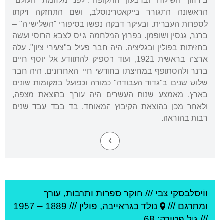
בירחון "השילוח" וברבעון "התקופה". לפני מלחמת "העולם"
הראשונה התגורר בייקאטרינוסלב, ושם התחזקה זיקתו
לספרות העברית, ובעיקר דבקה נפשו בסיפורי "השלישייה" –
ברנר, גנסין ושופמן. בפרוץ המלחמה גויס לצבא הרוסי ועשה
בחזיתות בפולין ובגליציה. היה חבר פעיל ב"צעירי ציון". עלה
ארצה בראשית 1921, ועוד הספיק להתוודע אל יוסף חיים
ברנר ולהסתופף במחיצתו בחודשי חייו האחרונים. היה חבר
שלוש שנים ב"גדוד העבודה" כמורה וכפועל במקומות שונים
בארץ. מאמצע שנות העשרים היה עורך בהוצאת מצפה,
ולאחר מכן בהוצאת הקיבוץ המאוחד. בד בבד עבד שנים
רבות בהוראה.
ווֹיסלבסקי צבי
///
חוקר ספרות ותרבות, עורך
ומתרגם ///
נולד ב
גראייבה
,
פולין
///
1889
–
1957
/// גיל
פטירה: 68