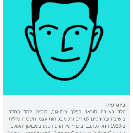
ביוגרפיה
נולד בעיירה סוראז' בפלך צ'רניגוב, רוסיה. למד בחדר,
בישיבה ובקורסים למורים ורכש בכוחות עצמו השכלה כללית.
ב-1910 החל לכתוב, וביכורי שירתו פורסמו בשבועון "העולם",