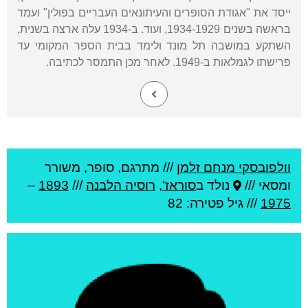
ייסד את "אגודת הסופרים והעיתונאים העבריים בפולין" ועמד
בראשה בשנים 1934-1929, ועוד. ב-1934 עלה ארצה בשנית,
השתקע במושבה תל מונד ולימד בבית הספר המקומי עד
פרישתו לגמלאות ב-1949. לאחר מכן התמסר לכתיבה.
וולפובסקי מנחם זלמן
///
מתרגם, סופר, משורר
ומסאי ///
נולד ב
סוראז'
,
רוסיה הלבנה
///
1893
–
1975
/// גיל
פטירה: 82