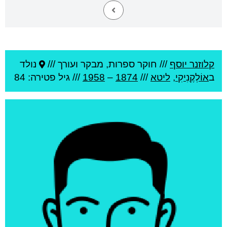
קלוזנר יוסף
///
חוקר ספרות, מבקר ועורך ///
נולד
ב
אוֹלְקֶנִיקִי
,
ליטא
///
1874
–
1958
/// גיל
פטירה: 84