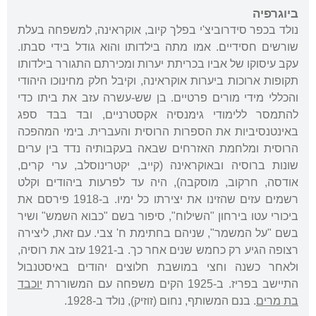
ביוגרפיה
נולד בכפר סידרוביצ'י בפלך קיוב, אוקראינה, למשפחה בעלת
שורשים חסידיים. אמו מתה בילדותו והוא גודל בידי סבתו.
עקב עיסוקו של אביו בכריתת יערות ומכירתם התגורר בילדותו
תקופות ארוכות ביערות אוקראינה, וקיבל חלק מחינוכו היהודי
והכללי מידי מורים פרטיים. בן שש-עשרה עזב את ביתו כדי
להתמסר ללימודי גימנסיה אקסטרניים, ובד בבד ספג
באינטנסיביות את הספרות הרוסית והעברית. בימי המהפכה
הרוסית ומלחמת האזרחים שבאה בעקבותיה נדד בין ערים
שונות ברוסיה ובאוקראינה (קייב, יקטרינוסלב, ערי קרים,
אודסה, חרקוב, מוסקבה), היה עד לפרעות ביהודים וקלט
רשמים עזים שהזינו את יצירתו כל ימיו. ב-1918 פירסם את
ביכורי עטו בירחון "השילוח", סיפור בשם "כבוא השמש" ושיר
בשם "על המשמר", שניהם בחתימת ח' צבי. עם זאת, ליצירה
רצופה הגיע רק כחמש שנים אחר כך. ב-1921 עזב את רוסיה,
ולאחר כשנה וחצי במושבת חלוצים יהודים באיסטנבול
התיישב בפריז. ב-1925 הקים משפחה עם המשוררת
יוכבד
בת מרים
. בנם המשותף, נחום (זוזיק), נולד ב-1928.