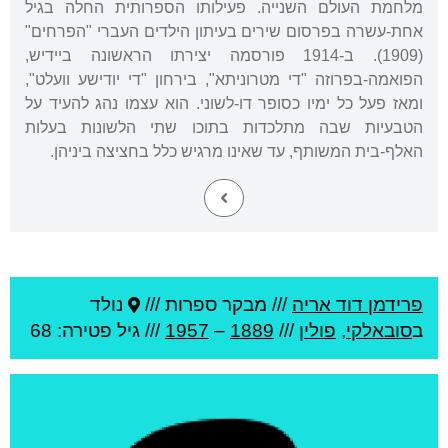
מלחמת העולם השנייה. פעילותו הספרותית החלה בגיל
אחת-עשרה בפרסום שירים בעיתון הילדים העברי "הפרחים"
(1909). ב-1914 פורסמה יצירתו הראשונה ביידיש,
הפואמה-בפרוזה "די מטרוניתא", בירחון "די יודישע וועלט",
ומאז פעל כל ימיו כסופר דו-לשוני. הוא עצמו נהג להעיד על
הטבעיות שבה מתלכדות בתוכו שתי הלשונות בעלות
האלף-בית המשותף, עד שאינו מרגיש כלל בחציצה ביניהן.
פרידמן דוד אריה
///
מבקר ספרות ///
נולד
ב
סובאלקי
,
פולין
///
1889
–
1957
/// גיל
פטירה: 68