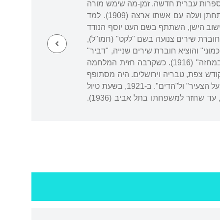
ית שטראשון על ספרות עברית חדשה. זמן-מה שימש מורה
בכפר, ואז פירסם את שירו הראשון, "שיר אביב", בעיתון "גן שעשועים" (1906). באותה תקופה התחתן ועלה עם אשתו ארצה (1909). למד
ישוב הישן, השתתף בשם העט יוסף הנודד
ות" ו"הפועל הצעיר" ועל כך נענש וסולק ממשרתו ב"כולל". ב-1910 פירסם חוברת שירים צנועה בשם "לקט" (חמו"ל),
מוני" והוציא חוברת שירים שנייה, "דביר"
(1913). ב-1915 עבר לפתח תקווה והיה מורה בבית ספר לבנות, ואז כינס מבחר משיריו בקובץ "במחזה" (1916). כשקרבה חזית המלחמה
ובשיטוטים בין ערי הקודש צפת, טבריה וירושלים. היה מסתופף
בבתי כנסת עתיקים ושוקע בהגות מיסטית ברוח הקבלה. מהדרכים היה שולח שירים ורשימות ל"הפועל הצעיר" ול"הדים". ב-1921, בשעת טיול
בפרדסי הירקון, הותקף ונפצע קשה בידי ערבים, ומשהחלים המשיך לנדוד עוד כחמש-עשרה שנה, עד שחזר למשפחתו בתל אביב (1936).