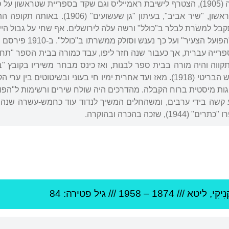
פוגרומים בסביבה עבר לווילנה (1905), הצטרף לישיבת ראמייליס וגם שקד בספרי
קבל למשׂרת לבלר ב"כולל" ורשה עלה לירושלים. אף שחי על גבול הי
בעיתוני הפועלים "האחד
נהל ספרייה עברית, אך כעבור שנה חזר ליפו, עבד כמורה בבית הספר "תחכ
נדד בארץ ושב ליפו עם הכיבוש הבריטי (1918). מאז ועד אחרית ימיו חי בעוני 
שזכה בהכרה ובהוקרה.
נִיקִי
,
ליטא
///
1874
–
1958
/// גיל
פטירה: 84