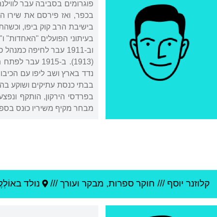
בישיבת הרב קוק ביפו, וכשהת
וב-1911 עבר לחיפה כמ
מבחר מקיף משיריו כוּנס בספרו "כתרים" (1944), 
קלוזנר יוסף
///
חוקר ספרות, מבקר ועורך ///
נולד ב
אוֹלְקֶ