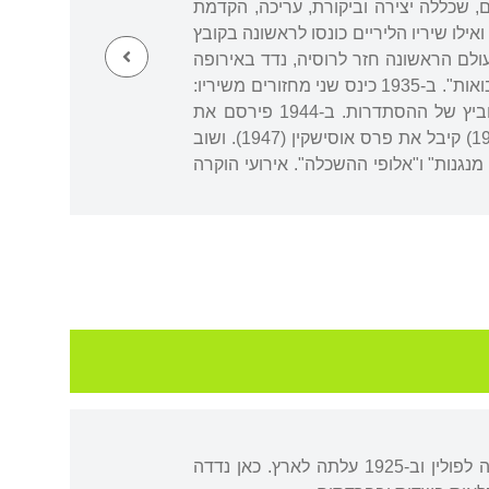
ית באותם שני מרכזים, שכללה יצירה וביקורת, עריכה, הקדמת
 אגדות ושירים לילדים, ואילו שיריו הליריים כונסו לראשונה בקובץ
ת". בשנות מלחמת העולם הראשונה חזר לרוסיה, נדד באירופה
ושב ארצה כדי להמשיך בעריכת "מולדת" ו"מעברות" (1919). כמו כן פירסם מבחר מסות בשם "בבואות". ב-1935 כינס שני מחזורים משיריו:
"צללים על שדות" ו"ימי שמש". מ-1936 עד 1942 ערך את "מאזניים". ב-1942 זכה בפרס אהרונוביץ של ההסתדרות. ב-1944 פירסם את
הנודע בספרי שיריו, "פאת שדה", שעליו זכה בפרס ביאליק (1945). על מחקרו "שירת ביאליק" (1946) קיבל את פרס אוסישקין (1947). ושוב
, "רוחות מנגנות" ו"אלופי ההשכלה". אירועי הוקרה
נולדה בעיירה באביצי שליד וילנה, ליטא. גדלה ברוסיה בעיירה ליד פולטבה. ב-1923 יצאה מרוסיה לפולין וב-1925 עלתה לארץ. כאן נדדה