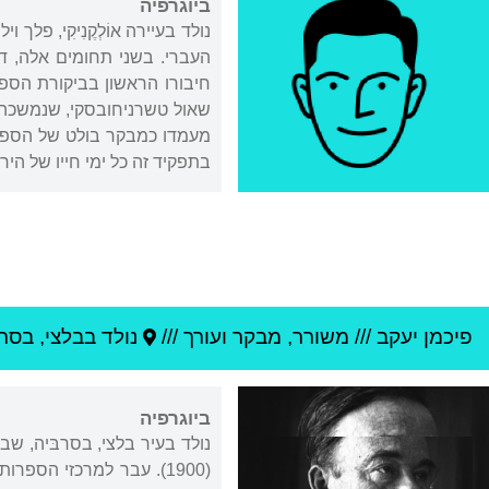
ביוגרפיה
בתפקיד זה כל ימי חייו של הירחון – עד 1919 ברוסיה ועד 
פיכמן יעקב
///
משורר, מבקר ועורך ///
נולד ב
בלצי
,
בסרב
ביוגרפיה
נולד בעיר בלצי, בסרבּיה, ש