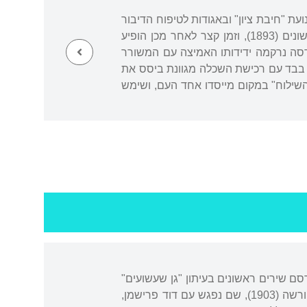
 נכנס לפעילות בתנועת "חיבת ציון" ובאגודות לטיפוח הדיבור
העברי. בשני תחומים אלה, דרכי הפעילות הציונית והעברית המחודשת, פירסם את מאמריו הראשונים (1893), וזמן קצר לאחר מכן הופיע
 והערכה על י"ל גורדון (1894). בשנות נעוריו באודסה נרקמה ידידותו האמיצה עם המשורר
 למד באוניברסיטת היידלברג, ובד בבד עם רכישת השכלה מגוונת ביסס את
190 נתמנה לעורך הירחון החשוב "השילוח" במקום מייסדו אחד העם, ושימש
סם שירים ראשונים בעיתון "גן שעשועים"
(1900). עבר למרכזי הספרות החדשה, תחילה לאודסה, שם נפגש עם ביאליק (1901), ואחר כך לוורשה (1903), שם נפגש עם דוד פרישמן,