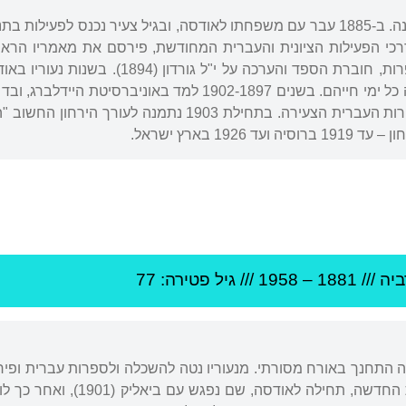
נולד בעיירה אוֹלְקֶנִיקִי, פלך וילנה. ב-1885 עבר עם משפחתו לאודסה, ובגיל צעיר
חיבורו הראשון בביקורת הספרות, חוברת הספד
שאול טשרניחובסקי, שנמשכה כל ימי חייהם. בשנים 1902-1897
מעמדו כמבקר בולט של הספרות העברית הצעירה. בתחילת 3
1926 בארץ ישראל.
יה
///
1881
–
1958
/// גיל
פטירה: 77
בה התחנך באורח מסורתי. מנעוריו נטה להשכלה ולספרות עברית ופיר