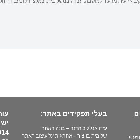
יבוץ לעיר, מהעיר למושבה. עבדה במשק בית, במלצרות ובעבודה חק
ם
בעלי תפקידים באתר:
עור
ישר
עידו אנג'ל בוהדנה – בונה האתר
14):
שלומית בן צור – אחראית על עיצוב האתר
וראש