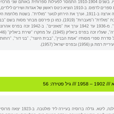
שפירסם ב"הדור" כמה משיריו. בשנים 1910-1904 התמסר לפעילות ספרות
מבואות לכתבי סופרים והבאת ספרים לדפוס. ב-1910 הוציא כינוס ראשון של
"גבעולים" (תושיה, 1911). עלה ארצה ב-1911, וערך את הירחון לנוער "מולד
בפרס ביאליק ב-1953, על סדרת ספרי מסותיו "אמת הבניין", "בבית היוצר", "בני דור"
19) ובפרס ישראל (1957).
א
///
1902
–
1958
/// גיל
פטירה: 56