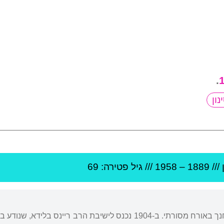
.
///
1889
–
1958
/// גיל
פטירה: 69
נולד בעיירה ביז'ון בפולין והתחנך באורח מסורתי. ב-1904 נכנס לישיב