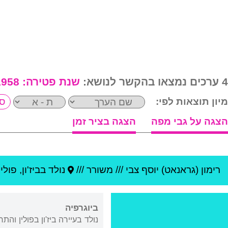
4 ערכים נמצאו בהקשר לנושא:
שנת פטירה:
1958
מיון תוצאות לפי:
הצגה על גבי מפה
הצגה בציר זמן
רימון (גראנאט) יוסף צבי
///
משורר ///
נולד ב
ביז'ון
,
פולין
ביוגרפיה