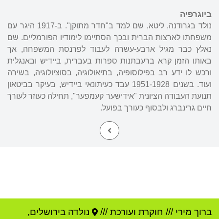
ביוגרפיה
נולד בגרודנה, ליטא, שם למד ב"חדר מתוקן". ב-1917 היגר עם
משפחתו לארצות הברית ובכך הסתיימו לימודיו הפורמליים. שם
נאלץ כבר מגיל ארבע-עשרה לעבוד לפרנסת המשפחה, אך
באותו הזמן קרא ברעבתנות ספרות בעברית, ביידיש ובאנגלית
ורכש לו ידע רב בפילוסופיה, בתיאולוגיה, בסוציולוגיה, בשירה
ועוד. בשנים 1951-1928 עבד כעיתונאי ביידיש, בעיקר בביטאון
תנועת העבודה הציונית "אידישער קעמפער", תחילה כעוזר לעורך
חיים גרינברג ולבסוף כעורך בפועל.
ברוך מירי
///
חוקרת ועורכת ///
נולדה ב
ירושלים
,