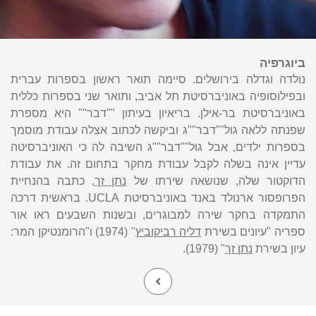
ביוגרפיה
נולדה וגדלה בירושלים. סיימה תואר ראשון בספרות עברית
ובפילוסופיה באוניברסיטת תל אביב, ותואר שני בספרות כללית
באוניברסיטת בר-אילן. בריאיון בעיתון ""דבר"" היא מספרת
שפנתה ללאה גול""דבר""ג וביקשה לכתוב אצלה עבודת מוסמך
בספרות ילדים, אבל גול""דבר""ג השיבה לה כי האוניברסיטה
עדיין אינה בשלה לקבל עבודת מחקר בתחום זה. את עבודת
הדוקטור שלה, שנושאה שירתו של
נתן זך
, כתבה בהנחיית
הפרופסור ארנולד באנד באוניברסיטת UCLA. בראשית דרכה
התמקדה בחקר שירה למבוגרים, ובשנות השבעים ראו אור
ספריה "עיונים בשירת
דליה רביקוביץ
" (1974) ו"הרומנטיקן המר:
עיון בשירת
נתן זך
" (1979).