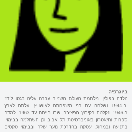
ביוגרפיה
נולדה בפולין. מלחמת העולם השנייה עברה עליה בגטו לודז'
וב-1944 נשלחה עם בני משפחתה לאושוויץ. עלתה לארץ
ב-1946 ונקלטה בקיבוץ חפציבה, שבו חייתה עד 1963. למדה
ספרות ותיאטרון באוניברסיטת תל אביב וכן השתלמה בבימוי,
בתנועה ובמחול. עסקה בהדרכת נוער עולה ובבימוי טקסים