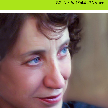
ישראל
///
1944
/// גיל: 82