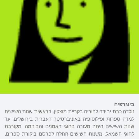
ביוגרפיה
נולדה כבת יחידה להוריה בקריית מוצקין. בראשית שנות השישים
למדה ספרות ופילוסופיה באוניברסיטה העברית בירושלים. עד
שנות השישים היתה מעורה בחוגי האמנים והבוהמה ומקורבת
לחוגי השמאל. משנות השישים החלה לפרסם ביקורת ספרים,