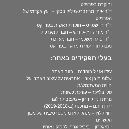
וחוקרת בפרויקט
ד"ר איתי מרינברג-מיליקובסקי – יועץ אקדמי של
הפרויקט
ד"ר חן שטרס – חוקרת ראשית בפרויקט
ד"ר מוריה דיין-קודיש – חברת מערכת
ד"ר יפתח אשכנזי – חבר מערכת
נעם קרון – עוזרת מחקר בפרויקט
בעלי תפקידים באתר:
עידו אנג'ל בוהדנה – בונה האתר
שלומית בן צור – אחראית על עיצוב האתר ועל
חווית המשתמש/ת
טלי בלייכר – עורכת לשונית
נורית וינד קידרון – מעצבת הלוגו
ירדן רותם – מתכנת (ב-2019-2018)
רווית לוין – מנהלת אדמיניסטרטיבית של מכון
הקשרים
יוסי גלרון – ביביליוגרף, לקסיקון אוהיו