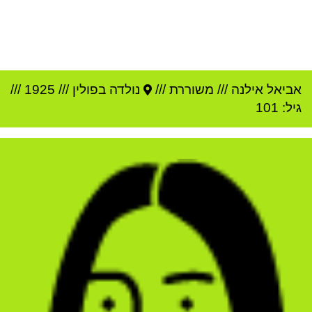
אביאל אילנה
///
משוררת ///
נולדה ב
פולין
///
1925
///
גיל: 101