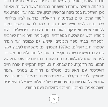
נולד באיזמיר, טורקיה, למשפחה ציונית. עלה ארצה עם הוריו
ב-1949. תחילה שהתה המשפחה במחנה "שער העלייה", ולאחר
מכן השתקעה בנס ציונה ובראשון לציון, שם עברו עליו נעוריו. את
לימודי התיכון סיים בגימנסיה "הריאלית" בראשון לציון. מילדותו
גילה נטייה לציור וצייר שנים רבות. למד לתואר ראשון במכון
ללימודי אסיה ואפריקה באוניברסיטה העברית בירושלים. בעת
לימודיו רכש גם שליטה בספרדית ובקטלונית. היה מורה לערבית
ולספרות בבתי ספר תיכוניים. שימש גם כמזכיר ועד העדה
הספרדית בירושלים. ב-1979 הצטרף עם משפחתו לקיבוץ געש,
שם עבד כעשרים שנה בחקלאות והוסיף לכתוב ולפרסם משיריו.
לפני פרישתו לגמלאות טרח בפענוח ובתרגום קורפוס גדול של
המנוני כת הדוֹנְמֶה, כת שבתאית בטורקיה המקיימת אורח חיים
דואליסטי עם מאפיינים מוסלמיים ויהודיים, במרכז שלמה
מוסאייף לחקר הקבלה שבאוניברסיטת בר-אילן. כמו כן היה
אחראי על ארכיוניהן ההיסטוריים של קהילות ישראל באימפריה
העות'מאנית, בארכיון המרכזי לתולדות העם היהודי.