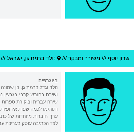
שרון יוסף
///
משורר ומבקר ///
נולד ב
רמת גן
,
ישראל
///
ביוגרפיה
ושירת כחובש קרבי בגרעין נח
שירה עברית וביקורת ספרות בא
ותורגמו לכמה שפות אירופיות. בשנים 1998-1994 ייסד את כתב העת "רחוב", תחילה 
ערך חוברות מיוחדות של כתבי 
לצד הכתיבה עוסק בעריכת עב