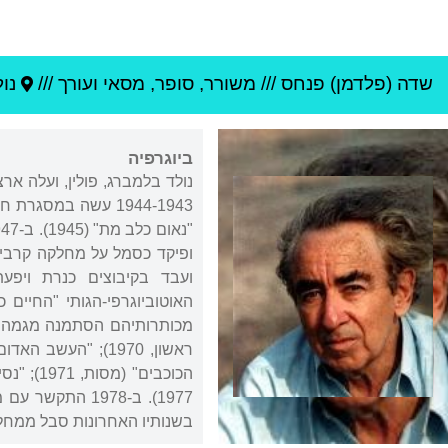
שדה (פלדמן) פנחס
///
משורר, סופר, מסאי ועורך ///
נול
ביוגרפיה
1944-1943 עשה במס
בשנותיו האחרונות סבל ממחלת הסרטן, ו