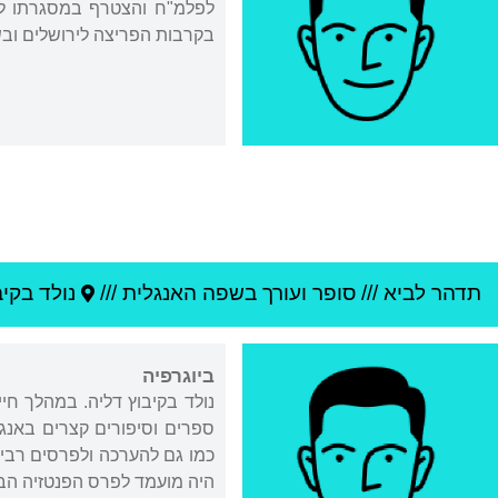
לפלמ"ח והצטרף במסגרתו ל
בקרבות הפריצה לירושלים ובש
תדהר לביא
///
סופר ועורך בשפה האנגלית ///
נולד ב
קיב
ביוגרפיה
נולד בקיבוץ דליה. במהלך חי
ספרים וסיפורים קצרים באנגלי
היה מועמד לפרס הפנטזיה הבריטי על ספרו ed God (2011