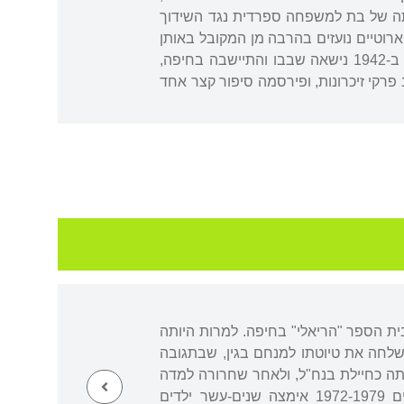
רדותה של בת למשפחה ספרדית נגד השידוך
רוטיים נועזים בהרבה מן המקובל באותן
שנים, שתרמו אף הם לדחיקתה של הסופרת אל השוליים הלגיטימיים-למחצה של הספרות היפה. ב-1942 נישאה שבבו והתיישבה בחיפה,
פרקי זיכרונות, ופירסמה סיפור קצר אחד
ת הספר "הריאלי" בחיפה. למרות היותה
לחה את טיוטתו למנחם בגין, שבתגובה
חם בגין". שירתה כחיילת בנח"ל, ולאחר שחרורה למדה
ספרות ומקרא באוניברסיטה העברית בירושלים. רון-פדר-עמית היא אם לשלושה ילדים, ובשנים 1972-1979 אימצה שנים-עשר ילדים