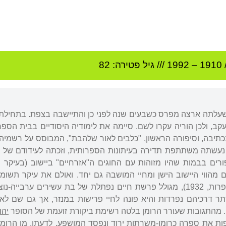
1910
–
1992
/// גיל
פטירה: 82
שעלתה ארצה מפרס כשבעים שנה לפני כן והתיישבה בצפת. בתחילת
קב, ולכן הוריה עקרו לשם. סיימה את לימודיה היסודיים בבית הספר
בכתיבה, וסיפורה הראשון, "כלבים לאור שלהבת", המבוסס על רשמי
פורים בבמות שהיו מזוהות עם החוגים ה"אזרחיים" ביישוב (בעיקר "ה
לים מהווי היישוב הישן ומחיי המושבה גם יחד. ואולם את עיקר תשו
בהם," מריה" (בימת קדם לספרות, 1932), מגולל פרשת חיים נפתלת של בת עש
ר דרכיהם נפרדות והיא פונה לחיי פרישות במנזר, אך גם שם לא 
. מהתגובות שעורר הרומן בלטה רשימת ביקורת זועמת של הסופר
יהו
ות את ספרה כרומן-משרתות ירוד ונפסד המושפע, לדעתו, מן הרומן