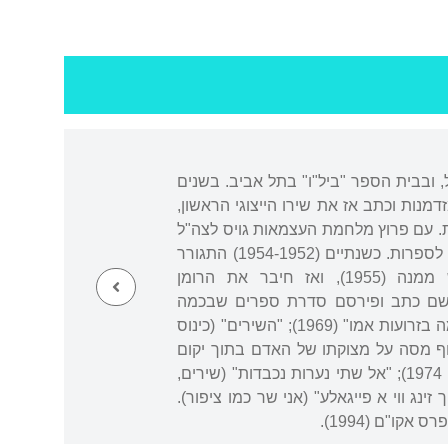
מושבת מגוריו, מגדיאל, ובבית הספר "ביל"ו" בתל אביב. בשנים
זדמנות וכתב אז את שירו הייצוגי הראשון,
סות בכתבי עת. עם פרוץ מלחמת העצמאות גויס לצה"ל
ופיקד כסמל על מחלקה קרבית. קובץ שיריו הראשון, "משא דומה", יצא ב-1951 בהוצאת מחברות לספרות. כשנתיים (1954-1952) התגורר
ועבד בקיבוצים כנרת ויפעת (באחרון שימש כמורה). חזר לירושלים, נשא אישה, התגרש ממנה (1955), ואז חיבר את הרומן
 נישא שנית (1962), ומאז 1965 התגורר ברמת גן, שם כתב ופירסם סדרת ספרים שבכמה
מכותרותיהם הסתמנה מגמה עקבית: "על מצבו של האדם" (1967); "מות אבימלך ועלייתו השמיימה בזרועות אמו" (1969); "השירים" (כינוס
, הנהר הירוק זורם לעד" (סיפורים, 1970); "נסיעה: בצירוף מסה על מצוקתו של האדם בתוך יקום
הכוכבים" (מסות, 1971); "נסיעה בארץ ישראל" "והרהורים על אהבתו הנכזבת של אלוהים" (הגות, 1974); "אל שתי נערות נכבדות" (שירים,
 פטירתו. ב-1993 פירסם קובץ אחרון, "איך זינג ווי א פייגאלע" (אני שר כמו ציפור).