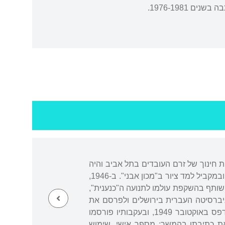
1976-1981.
ת חינוך של זרם העובדים בתל אביב והיה
חבר בתנועת "השומר הצעיר". בהיותו בן שש-עשרה עזב את הלימודים והחל לעבוד במוסך ובבניין, ובמקביל למד ציור ב"מכון אבני". ב-1946,
שותף בהשקפת עולמו לתנועה ה"כנענית",
וניברסיטה העברית בירושלים ולפרסם את
סיפוריו הקצרים הראשונים בכתב העת "אל"ף" בעריכת אהרן אמיר. ראשון סיפוריו, "המשתה", נדפס באוקטובר 1949, ובעקבותיו פורסמו
את כתיבתו בהמשך: מְספר אישי, שימוש