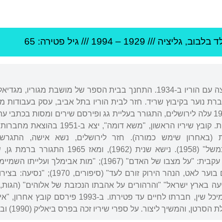
ד ב
לבוב
,
גליציה
///
1929
–
1994
/// גיל
פטירה: 65
נולד בלמברג, פולין, ועלה ארצה עם הוריו ב-1934. התחנך בבית הספר של 
גרת חברת נוער בקיבוץ שריד. חזר לבית הוריו בתל אביב, עסק בעבודות מ
"נאום כלב מת" (1945). ב-1947 עלה לירושלים, התגורר בעליית גג ופירסם שירים ומ
האוטוביוגרפי-הגותי "החיים כמשל" (1958).
ראשון, 1970); "העשב האדום בוער לאט
1977). ב-1978 התקשר עם מיכל שין, חברתו לחיים עד
המשיך ליצור. על ספרי שיריו זכה בפרס ביאליק (1990) ובפרס אקו"ם (1994).