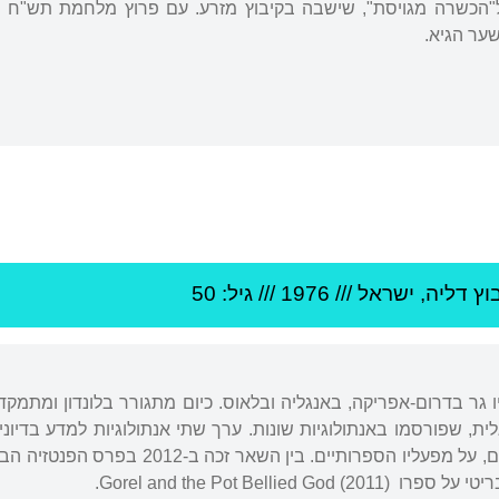
"הכשרה מגויסת", שישבה בקיבוץ מזרע. עם פרוץ מלחמת תש"ח
ער הגיא.
וץ דליה
,
ישראל
///
1976
/// גיל: 50
יו גר בדרום-אפריקה, באנגליה ובלאוס. כיום מתגורר בלונדון ומתמ
ת, שפורסמו באנתולוגיות שונות. ערך שתי אנתולוגיות למדע בדיוני ו
Gorel and the Pot Belli).