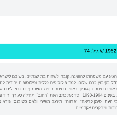
1952
/// גיל: 74
"ל בקיבוץ כרם שלום. למד פילוסופיה כללית ופילוסופיה יהודית לת
וניברסיטת בן-גוריון ובאוניברסיטת חיפה. השתתף בפסטיבלים בארץ 
כעורך יחיד ובהמשך עם
העת "סימן קריאה" ו"פרוזה". תירגם משירי וולאס סטיבנס, עזרא פאו
ודות ומחקרים אקדמיים.