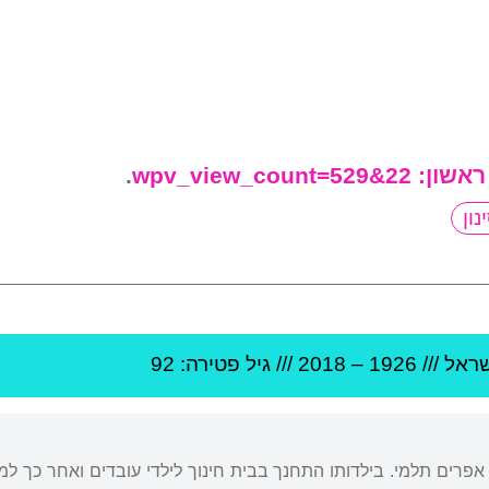
ראשון:
22&wpv_view_count=529
.
שראל
///
1926
–
2018
/// גיל
פטירה: 92
 אפרים תלמי. בילדותו התחנך בבית חינוך לילדי עובדים ואחר כך ל