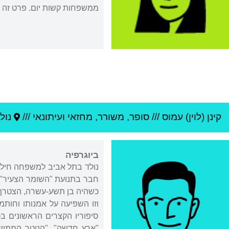
ממשפחות קשות יום. פרט זה השפ
קינן (לוין) עמוס
///
סופר, משורר, מחזאי ועיתונאי ///
נול
ביוגרפיה
נולד בתל אביב למשפחה חילוני
כשהיה בן תשע-עשרה, הצטרף 
וזו השפיעה על אמנותו וחות
"ארץ חדשה", "הנוטר הממושק