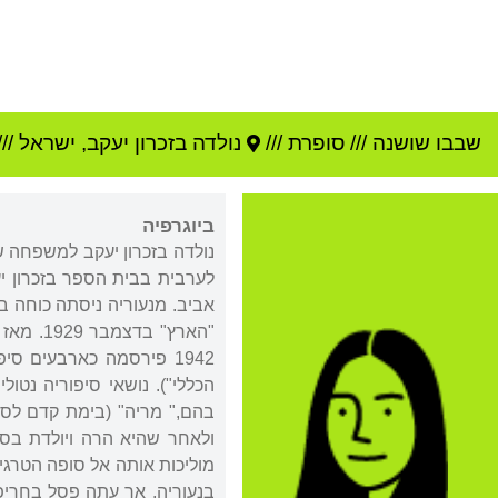
שבבו שושנה
///
סופרת ///
נולדה ב
זכרון יעקב
,
ישראל
///
ביוגרפיה
נולדה בזכרון יעקב למשפחה 
לערבית בבית הספר בזכרון יע
אביב. מנעוריה ניסתה כוחה 
"הארץ" בדצמבר 1929. מאז נעשתה משתתפת תדירה בעיתונות הספרותית, וזכתה לעידודם של הסופרים
1942 פירסמה כארבעים סי
הכללי"). נושאי סיפוריה נטו
ולאחר שהיא הרה ויולדת בסת
מוליכות אותה אל סופה הטרגי
בנעוריה, אך עתה פסל בחריפ