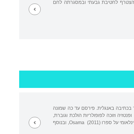
 הצטרף לחטיבת גבעתי ובמסגרתה לחם
קד בכתיבה באנגלית. פירסם עד כה שמונה
פנטזיה וזוכה לפופולריות הולכת וגוברת,
כמו גם להערכה ולפרסים רבים, על מפעליו הספרותיים. בין השאר זכה ב-2012 בפרס הפנטזיה הבינלאומי על ספרו Osama (2011), ובנוסף