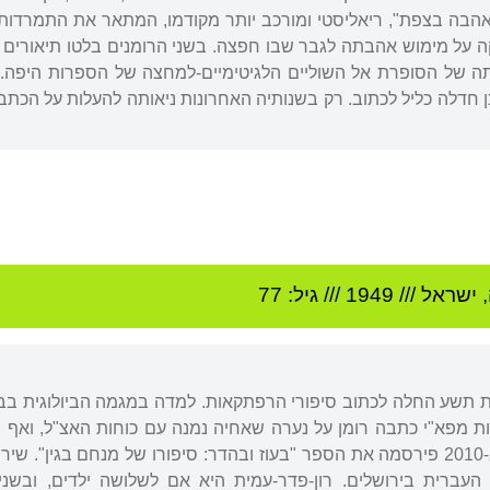
 שני, "אהבה בצפת", ריאליסטי ומורכב יותר מקודמו, המתאר את התמ
ה על מימוש אהבתה לגבר שבו חפצה. בשני הרומנים בלטו תיאורים א
 חדלה כליל לכתוב. רק בשנותיה האחרונות ניאותה להעלות על הכתב 
,
ישראל
///
1949
/// גיל: 77
ת תשע החלה לכתוב סיפורי הרפתקאות. למדה במגמה הביולוגית בבי
מפא"י כתבה רומן על נערה שאחיה נמנה עם כוחות האצ"ל, ואף ש
הזמינה ובירכה על פעולתה. ב-2010 פירסמה את הספר "בעוז ובהדר: סיפורו של מנ