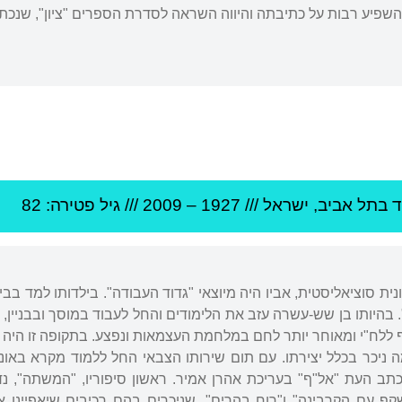
יע רבות על כתיבתה והיווה השראה לסדרת הספרים "ציון", שנכתבה בשנים 
ד ב
תל אביב
,
ישראל
///
1927
–
2009
/// גיל
פטירה: 82
ת סוציאליסטית, אביו היה מיוצאי "גדוד העבודה". בילדותו למד בבי
ללח"י ומאוחר יותר לחם במלחמת העצמאות ונפצע. בתקופה זו היה 
מה ניכר בכלל יצירתו. עם תום שירותו הצבאי החל ללמוד מקרא בא
ף עם הקרבינה" ו"רוח בהרים", שניכרים בהם רכיבים שיאפיינו 