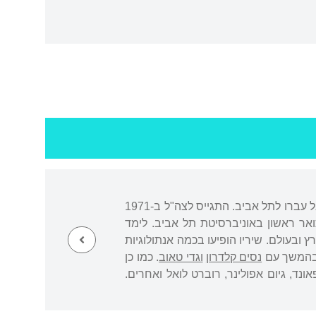
נולד וגדל ברמת גן. בן שמונה הגיע עם משפחתו להוואנה, קובה, לשהות בת שנתיים. בשובם לישראל עברו לתל אביב. התגייס לצה"ל ב-1971
ואר ראשון באוניברסיטת תל אביב. לימד
ובעולם. שיריו הופיעו בכמה אנתולוגיות
נסים קלדרון
וגדי טאוב
. כמו כן
נד, גיום אפולינר, רוברט לואל ואחרים.