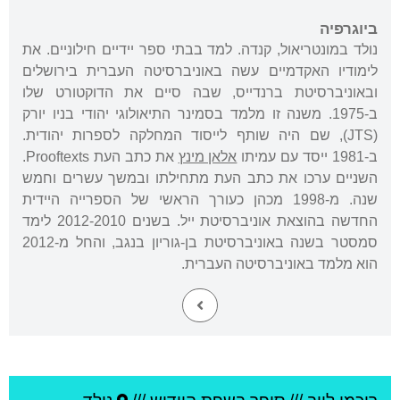
ביוגרפיה
נולד במונטריאול, קנדה. למד בבתי ספר יידיים חילוניים. את
לימודיו האקדמיים עשה באוניברסיטה העברית בירושלים
ובאוניברסיטת ברנדייס, שבה סיים את הדוקטורט שלו
ב-1975. משנה זו מלמד בסמינר התיאולוגי יהודי בניו יורק
(JTS), שם היה שותף לייסוד המחלקה לספרות יהודית.
ב-1981 ייסד עם עמיתו
אלאן מינץ
את כתב העת Prooftexts.
השניים ערכו את כתב העת מתחילתו ובמשך עשרים וחמש
שנה. מ-1998 מכהן כעורך הראשי של הספרייה היידית
החדשה בהוצאת אוניברסיטת ייל. בשנים 2012-2010 לימד
סמסטר בשנה באוניברסיטת בן-גוריון בנגב, והחל מ-2012
הוא מלמד באוניברסיטה העברית.