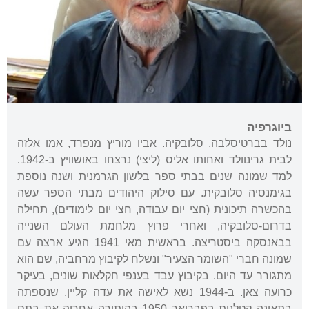
ביוגרפיה
נולד בברטיסלבה, סלובקיה. אביו מוריץ מנפרד, אמו אלזה
לבית גרינוולד ואחותו אליס (ליצי) נרצחו באושוויץ ב-1942.
למד שמונה שנים בבתי ספר בלשון הגרמנית ושנה נוספת
בגימנסיה סלובקית. עם סילוק היהודים מבתי הספר עשה
בהכשרה תיכונית (חצי יום עבודה, חצי יום לימודים), תחילה
בדרום-סלובקיה, ואחרי פרוץ מלחמת העולם השנייה
בבאנסקה ביסטריצה. בראשית מאי 1941 הגיע ארצה עם
שמונה חברי "השומר הצעיר" ונשלח לקיבוץ מרחביה, שם הוא
מתגורר עד היום. בקיבוץ עבד בענפי חקלאות שונים, בעיקר
כרועה צאן. ב-1944 נשא לאישה את עדה קליין, שנספתה
בתאונה קטלנית בפברואר 1950 בהותירה אחריה את בתם