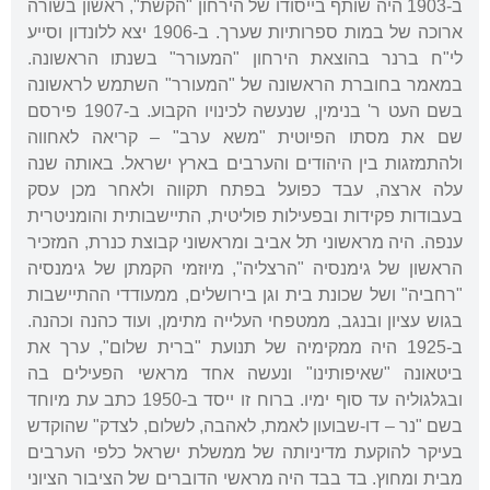
ב-1903 היה שותף בייסודו של הירחון "הקשת", ראשון בשורה
ארוכה של במות ספרותיות שערך. ב-1906 יצא ללונדון וסייע
לי"ח ברנר בהוצאת הירחון "המעורר" בשנתו הראשונה.
במאמר בחוברת הראשונה של "המעורר" השתמש לראשונה
בשם העט ר' בנימין, שנעשה לכינויו הקבוע. ב-1907 פירסם
שם את מסתו הפיוטית "משא ערב" – קריאה לאחווה
ולהתמזגות בין היהודים והערבים בארץ ישראל. באותה שנה
עלה ארצה, עבד כפועל בפתח תקווה ולאחר מכן עסק
בעבודות פקידות ובפעילות פוליטית, התיישבותית והומניטרית
ענפה. היה מראשוני תל אביב ומראשוני קבוצת כנרת, המזכיר
הראשון של גימנסיה "הרצליה", מיוזמי הקמתן של גימנסיה
"רחביה" ושל שכונת בית וגן בירושלים, ממעודדי ההתיישבות
בגוש עציון ובנגב, ממטפחי העלייה מתימן, ועוד כהנה וכהנה.
ב-1925 היה ממקימיה של תנועת "ברית שלום", ערך את
ביטאונה "שאיפותינו" ונעשה אחד מראשי הפעילים בה
ובגלגוליה עד סוף ימיו. ברוח זו ייסד ב-1950 כתב עת מיוחד
בשם "נר – דו-שבועון לאמת, לאהבה, לשלום, לצדק" שהוקדש
בעיקר להוקעת מדיניותה של ממשלת ישראל כלפי הערבים
מבית ומחוץ. בד בבד היה מראשי הדוברים של הציבור הציוני