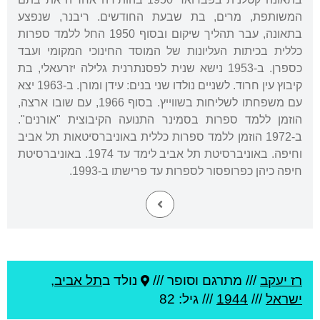
המשותפת, מרים, בת שבעת החודשים. ריבנר, שנפצע
בתאונה, עבר תהליך שיקום ובסוף 1950 החל ללמד ספרות
כללית בכיתות העליונות של המוסד החינוכי המקומי ועבד
כספרן. ב-1953 נישא שנית לפסנתרנית גלילה יזרעאלי, בת
קיבוץ עין חרוד. לשניים נולדו שני בנים: עידן ומורן. ב-1963 יצא
עם משפחתו לשליחות בשווייץ. בסוף 1966, עם שובו ארצה,
הוזמן ללמד ספרות בסמינר התנועה הקיבוצית "אורנים".
ב-1972 הוזמן ללמד ספרות כללית באוניברסיטאות תל אביב
וחיפה. באוניברסיטת תל אביב לימד עד 1974. באוניברסיטת
חיפה כיהן כפרופסור לספרות עד פרישתו ב-1993.
רז יעקב
///
מתרגם וסופר ///
נולד ב
תל אביב
,
ישראל
///
1944
/// גיל: 82