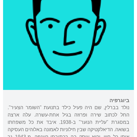
ביוגרפיה
נולד בברלין, שם היה פעיל כילד בתנועת "השומר הצעיר".
החל לכתוב שירה ופרוזה בגיל אחת-עשרה. עלה ארצה
במסגרת "עליית הנוער" ב-1938. איבד את כל משפחתו
בשואה. הדיאלקטיקה שבין חילוניות לאמונה באלוהים העסיקה
אותו כל חייו, והוא עוסק בה בכתיבתו הענפה. מ-1943 גר