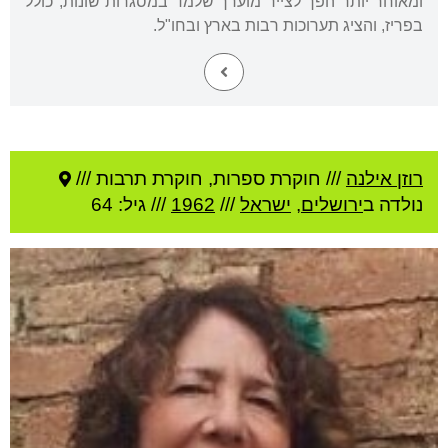
ומאוחר יותר הפך לצייר מוערך שלמד במסגרות שונות, כולל
בפריז, והציג תערוכות רבות בארץ ובחו"ל.
רוזן אילנה
///
חוקרת ספרות, חוקרת תרבות ///
נולדה ב
ירושלים
,
ישראל
///
1962
/// גיל: 64