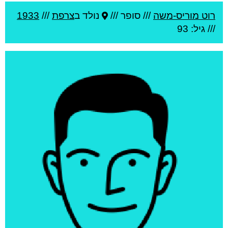
רוט מוריס-משה
///
סופר ///
נולד ב
צרפת
///
1933
/// גיל: 93