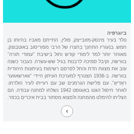
ביוגרפיה
נולד בעיר מינסק-מזובייצק, פולין. התייתם מאביו בהיותו בן
חמש. בנעוריו התחנך בחצרו של הרבי מפוריסוב באוטבוצק.
מאוחר יותר למד לימודי קודש וחול בישיבת "עמודי תורה"
בוורשה, וקיבל סמיכה לרבנות בגיל שש-עשרה. כעבור כשנה
עזב את מצוות הדת והחל לפרסם רשימות בעיתונות היהודית
בוורשה. ב-1936 הצטרף למערכת העיתון היידי "ווארשאווער
ראַדיאָ". עם פלישת הגרמנים שב עם רעייתו לעיר הולדתו.
לאחר חיסול הגטו באוגוסט 1942 נשלחו למחנה עבודה. הם
הצליחו להימלט מהמחנה ולמצוא מסתור בבית איכרים בכפר.