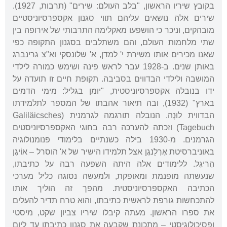
בקובץ שיריו הראשון, "בלב העולם: שירים" (תרבות, 1927).
שירים אלה נושאים עליהם תווי סגנון אקספרסיוניסטיים
מובהקים, וניכר כי הושפעו מאקלימה התרבותי של אירופה בין
שתי מלחמות העולם, והם משתלבים בסגנון התקופה כפי
שאנו מכירים אותו משירת י' למדן, א' שלונסקי וא"צ גרינברג
באותן שנים. ב-1928 עבר לראש פינה ושימש כמורה לילדי
המושבה ולילדי הבדווים בסביבה. תקופת חיים זו תועדה על
ידו בנובלה אקספרסיוניסטית, "יומן בגליל: מימי הדמים
בארץ" (1932), ובה תיאור אהבתו של המספר לתלמידתו
הבדווית לוּנָה. הנובלה תורגמה לגרמנית (Galiläicsches
Tagebuch) וזכתה להערכה רבה בחוגי האקספרסיוניסטים
הגרמנים. מ-1930 בילה כשנתיים בלימודי פנומנולוגיה
באוניברסיטת אֶרְלַנגֶן אצל תלמידו הישיר של א' הוסרל – אוֹיגֶן
הֶריגֶל. ללימודים אלה היתה השפעה רבה על כתיבתו,
שנעשתה מופנמת ומאופקת, ולמעשה נסוגה כליל מערכי
הכתיבה האקספרסיוניסטית. מהפך זה הוליך אותו
להתכחשות גורפת לראשית כתיבתו, והוא טרח תדיר להעלים
את ספרו הראשון. מעתה קיבלו שיריו צביון שקט, מיסטי
ופסיכולוגיסטי – מתכונת שקבעה את סגנון כתיבתו עד ליום