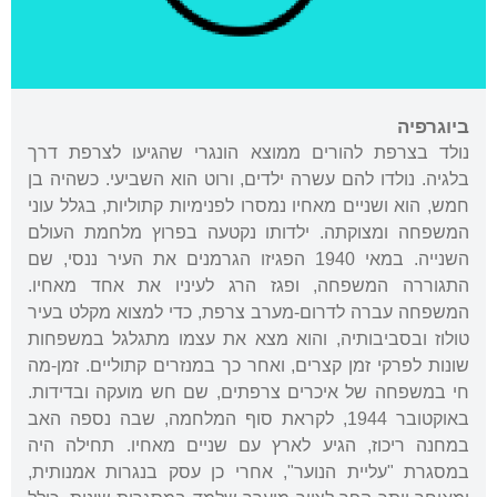
ביוגרפיה
נולד בצרפת להורים ממוצא הונגרי שהגיעו לצרפת דרך
בלגיה. נולדו להם עשרה ילדים, ורוט הוא השביעי. כשהיה בן
חמש, הוא ושניים מאחיו נמסרו לפנימיות קתוליות, בגלל עוני
המשפחה ומצוקתה. ילדותו נקטעה בפרוץ מלחמת העולם
השנייה. במאי 1940 הפגיזו הגרמנים את העיר ננסי, שם
התגוררה המשפחה, ופגז הרג לעיניו את אחד מאחיו.
המשפחה עברה לדרום-מערב צרפת, כדי למצוא מקלט בעיר
טולוז ובסביבותיה, והוא מצא את עצמו מתגלגל במשפחות
שונות לפרקי זמן קצרים, ואחר כך במנזרים קתוליים. זמן-מה
חי במשפחה של איכרים צרפתים, שם חש מועקה ובדידות.
באוקטובר 1944, לקראת סוף המלחמה, שבה נספה האב
במחנה ריכוז, הגיע לארץ עם שניים מאחיו. תחילה היה
במסגרת "עליית הנוער", אחרי כן עסק בנגרות אמנותית,