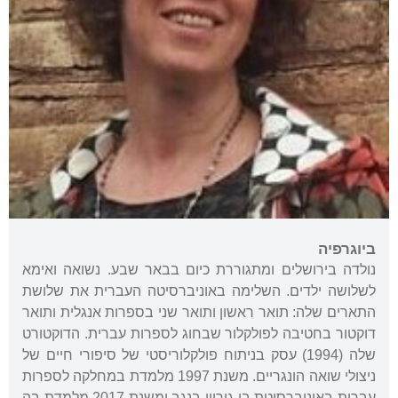
ביוגרפיה
נולדה בירושלים ומתגוררת כיום בבאר שבע. נשואה ואימא
לשלושה ילדים. השלימה באוניברסיטה העברית את שלושת
התארים שלה: תואר ראשון ותואר שני בספרות אנגלית ותואר
דוקטור בחטיבה לפולקלור שבחוג לספרות עברית. הדוקטורט
שלה (1994) עסק בניתוח פולקלוריסטי של סיפורי חיים של
ניצולי שואה הונגריים. משנת 1997 מלמדת במחלקה לספרות
עברית באוניברסיטת בן-גוריון בנגב ומשנת 2017 מלמדת בה