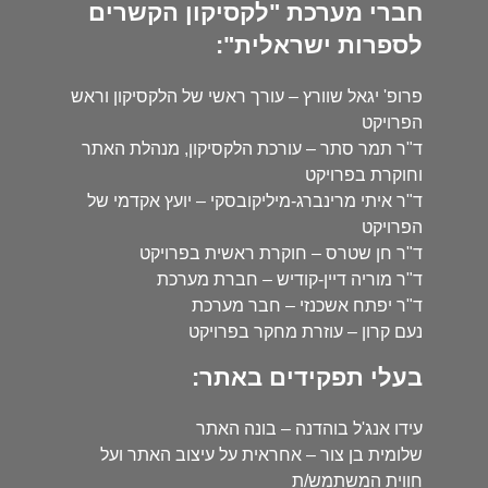
חברי מערכת "לקסיקון הקשרים
לספרות ישראלית":
פרופ' יגאל שוורץ – עורך ראשי של הלקסיקון וראש
הפרויקט
ד"ר תמר סתר – עורכת הלקסיקון, מנהלת האתר
וחוקרת בפרויקט
ד"ר איתי מרינברג-מיליקובסקי – יועץ אקדמי של
הפרויקט
ד"ר חן שטרס – חוקרת ראשית בפרויקט
ד"ר מוריה דיין-קודיש – חברת מערכת
ד"ר יפתח אשכנזי – חבר מערכת
נעם קרון – עוזרת מחקר בפרויקט
בעלי תפקידים באתר:
עידו אנג'ל בוהדנה – בונה האתר
שלומית בן צור – אחראית על עיצוב האתר ועל
חווית המשתמש/ת