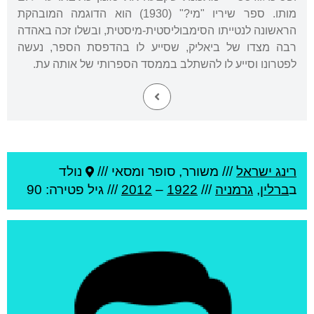
מותו. ספר שיריו "מי?" (1930) הוא הדוגמה המובהקת
הראשונה לנטייתו הסימבוליסטית-מיסטית, ובשלו זכה באהדה
רבה מצדו של ביאליק, שסייע לו בהדפסת הספר, נעשה
לפטרונו וסייע לו להשתלב בממסד הספרותי של אותה עת.
רינג ישראל
///
משורר, סופר ומסאי ///
נולד
ב
ברלין
,
גרמניה
///
1922
–
2012
/// גיל
פטירה: 90