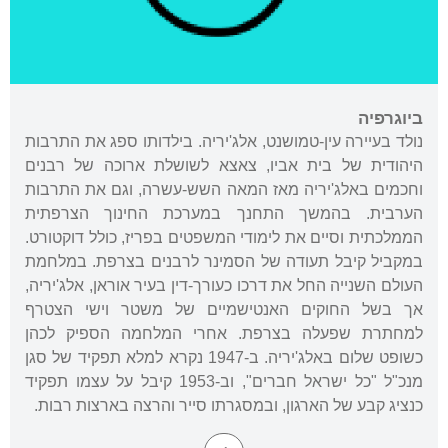
ביוגרפיה
נולד בעיירה עין-טמושנט, אלג'יריה. בילדותו ספג את התרבות
היהודית של בית אביו, צאצא לשושלת ארוכה של רבנים
וחכמים באלג'יריה מאז המאה השש-עשרה, וגם את התרבות
הערבית. בהמשך התחנך במערכת החינוך הצרפתית
הממלכתית וסיים את לימודי המשפטים בפריז, כולל דוקטורט.
במקביל קיבל תעודה של הסמינר לרבנים בצרפת. במלחמת
העולם השנייה החל את דרכו כעורך-דין בעיר אוראן, אלג'יריה,
אך בשל החוקים האנטישמיים של משטר וישי הצטרף
למחתרת שפעלה בצרפת. אחרי המלחמה הספיק לכהן
כשופט שלום באלג'יריה. ב-1947 נקרא למלא תפקיד של סגן
מנכ"ל "כל ישראל חברים", וב-1953 קיבל על עצמו תפקיד
כנציג קבע של הארגון, ובמסגרתו סייר והרצה בארצות רבות.