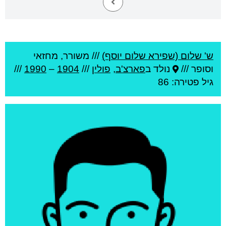
ש' שלום (שפירא שלום יוסף)
///
משורר, מחזאי
וסופר ///
נולד ב
פארצ'ב
,
פולין
///
1904
–
1990
///
גיל
פטירה: 86