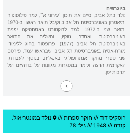
ביוגרפיה
נולד בתל אביב, סיים את תיכון "עירוני א"', למד פילוסופיה
ותיאטרון באוניברסיטת תל אביב וקיבל תואר ראשון ב-1970
ותואר שני ב-1972. למד לדוקטורט באסתטיקה יפנית
באוניברסיטת וואסדה, טוקיו, והשלים את התואר
באוניברסיטת תל אביב (1977). פרופסור בחוג ללימודי
מזרח-אסיה באוניברסיטת תל אביב, שבראשו עמד. פירסם
שני ספרי מחקר אנתרופולוגי באנגלית. בנוסף לעבודתו
האקדמית הרצה ולימד במסגרות מגוונות על בודהיזם ועל
תרבות יפן.
רוסקיס דוד
///
חוקר ספרות ///
נולד ב
מונטריאול
,
קנדה
///
1948
/// גיל: 78