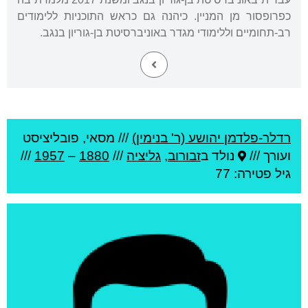
כפרופסור מן המניין. כיהנה גם כראש התוכניות ללימודים
רב-תחומיים וללימודי מגדר באוניברסיטת בן-גוריון בנגב.
רדלר-פלדמן יהושע (ר' בנימין)
///
מסאי, פובליציסט
ועורך ///
נולד ב
זבורוב
,
גליציה
///
1880
–
1957
///
גיל
פטירה: 77