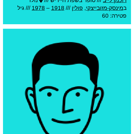
רוכמן לייב
///
סופר בשפת היידיש ///
נולד
ב
מינסק-מזובייצקי
,
פולין
///
1918
–
1978
/// גיל
פטירה: 60