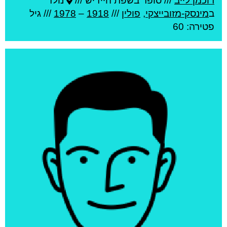
רוכמן לייב
///
סופר בשפת היידיש ///
נולד
ב
מינסק-מזובייצקי
,
פולין
///
1918
–
1978
/// גיל
פטירה: 60