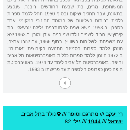
המשותפת, מרים, בת שבעת החודשים. ריבנר, שנפצע
בתאונה, עבר תהליך שיקום ובסוף 1950 החל ללמד ספרות
כללית בכיתות העליונות של המוסד החינוכי המקומי ועבד
כספרן. ב-1953 נישא שנית לפסנתרנית גלילה יזרעאלי, בת
קיבוץ עין חרוד. לשניים נולדו שני בנים: עידן ומורן. ב-1963 יצא
עם משפחתו לשליחות בשווייץ. בסוף 1966, עם שובו ארצה,
הוזמן ללמד ספרות בסמינר התנועה הקיבוצית "אורנים".
ב-1972 הוזמן ללמד ספרות כללית באוניברסיטאות תל אביב
וחיפה. באוניברסיטת תל אביב לימד עד 1974. באוניברסיטת
חיפה כיהן כפרופסור לספרות עד פרישתו ב-1993.
רז יעקב
///
מתרגם וסופר ///
נולד ב
תל אביב
,
ישראל
///
1944
/// גיל: 82