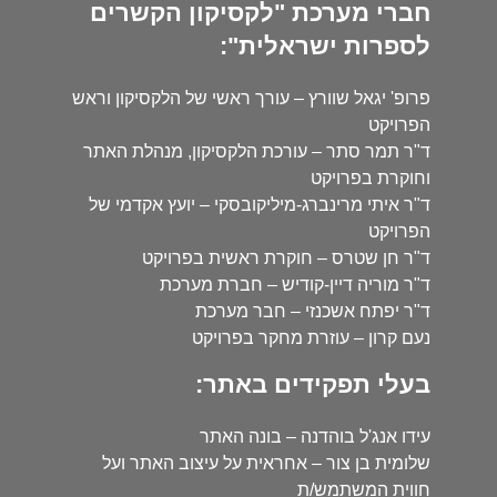
חברי מערכת "לקסיקון הקשרים
לספרות ישראלית":
פרופ' יגאל שוורץ – עורך ראשי של הלקסיקון וראש
הפרויקט
ד"ר תמר סתר – עורכת הלקסיקון, מנהלת האתר
וחוקרת בפרויקט
ד"ר איתי מרינברג-מיליקובסקי – יועץ אקדמי של
הפרויקט
ד"ר חן שטרס – חוקרת ראשית בפרויקט
ד"ר מוריה דיין-קודיש – חברת מערכת
ד"ר יפתח אשכנזי – חבר מערכת
נעם קרון – עוזרת מחקר בפרויקט
בעלי תפקידים באתר:
עידו אנג'ל בוהדנה – בונה האתר
שלומית בן צור – אחראית על עיצוב האתר ועל
חווית המשתמש/ת