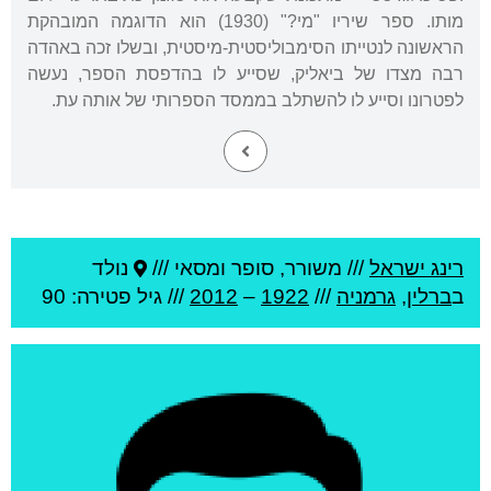
מותו. ספר שיריו "מי?" (1930) הוא הדוגמה המובהקת
הראשונה לנטייתו הסימבוליסטית-מיסטית, ובשלו זכה באהדה
רבה מצדו של ביאליק, שסייע לו בהדפסת הספר, נעשה
לפטרונו וסייע לו להשתלב בממסד הספרותי של אותה עת.
רינג ישראל
///
משורר, סופר ומסאי ///
נולד
ב
ברלין
,
גרמניה
///
1922
–
2012
/// גיל
פטירה: 90