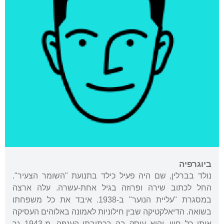
ביוגרפיה
נולד בברלין, שם היה פעיל כילד בתנועת "השומר הצעיר".
החל לכתוב שירה ופרוזה בגיל אחת-עשרה. עלה ארצה
במסגרת "עליית הנוער" ב-1938. איבד את כל משפחתו
בשואה. הדיאלקטיקה שבין חילוניות לאמונה באלוהים העסיקה
אותו כל חייו, והוא עוסק בה בכתיבתו הענפה. מ-1943 גר