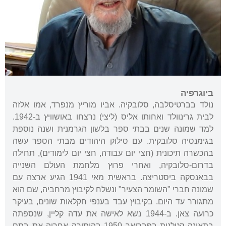
ביוגרפיה
נולד בברטיסלבה, סלובקיה. אביו מוריץ מנפרד, אמו אלזה
לבית גרינוולד ואחותו אליס (ליצי) נרצחו באושוויץ ב-1942.
למד שמונה שנים בבתי ספר בלשון הגרמנית ושנה נוספת
בגימנסיה סלובקית. עם סילוק היהודים מבתי הספר עשה
בהכשרה תיכונית (חצי יום עבודה, חצי יום לימודים), תחילה
בדרום-סלובקיה, ואחרי פרוץ מלחמת העולם השנייה
בבאנסקה ביסטריצה. בראשית מאי 1941 הגיע ארצה עם
שמונה חברי "השומר הצעיר" ונשלח לקיבוץ מרחביה, שם הוא
מתגורר עד היום. בקיבוץ עבד בענפי חקלאות שונים, בעיקר
כרועה צאן. ב-1944 נשא לאישה את עדה קליין, שנספתה
בתאונה קטלנית בפברואר 1950 בהותירה אחריה את בתם