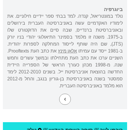
ביוגרפיה
נולד במונטריאול, קנדה. למד בבתי ספר יידיים חילוניים. את
לימודיו האקדמיים עשה באוניברסיטה העברית בירושלים
ובאוניברסיטת ברנדייס, שבה סיים את הדוקטורט שלו
ב-1975. משנה זו מלמד בסמינר התיאולוגי יהודי בניו יורק
(JTS), שם היה שותף לייסוד המחלקה לספרות יהודית.
ב-1981 ייסד עם עמיתו
אלאן מינץ
את כתב העת Prooftexts.
השניים ערכו את כתב העת מתחילתו ובמשך עשרים וחמש
שנה. מ-1998 מכהן כעורך הראשי של הספרייה היידית
החדשה בהוצאת אוניברסיטת ייל. בשנים 2012-2010 לימד
סמסטר בשנה באוניברסיטת בן-גוריון בנגב, והחל מ-2012
הוא מלמד באוניברסיטה העברית.