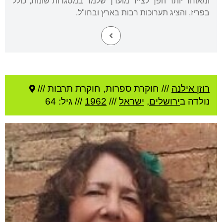
ומאוחר יותר הפך לצייר מוערך שלמד במסגרות שונות, כולל
בפריז, והציג תערוכות רבות בארץ ובחו"ל.
רוזן אילנה
///
חוקרת ספרות, חוקרת תרבות ///
נולדה ב
ירושלים
,
ישראל
///
1962
/// גיל: 64