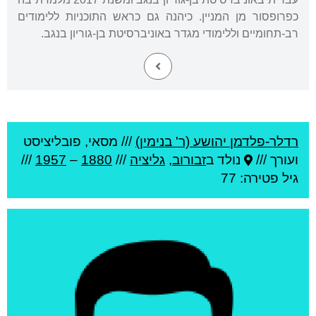
כפרופסור מן המניין. כיהנה גם כראש התוכניות ללימודים
רב-תחומיים וללימודי מגדר באוניברסיטת בן-גוריון בנגב.
רדלר-פלדמן יהושע (ר' בנימין)
///
מסאי, פובליציסט
ועורך ///
נולד ב
זבורוב
,
גליציה
///
1880
–
1957
///
גיל
פטירה: 77