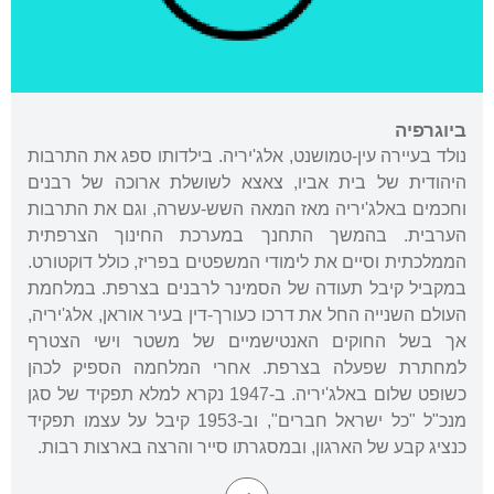
ביוגרפיה
נולד בעיירה עין-טמושנט, אלג'יריה. בילדותו ספג את התרבות
היהודית של בית אביו, צאצא לשושלת ארוכה של רבנים
וחכמים באלג'יריה מאז המאה השש-עשרה, וגם את התרבות
הערבית. בהמשך התחנך במערכת החינוך הצרפתית
הממלכתית וסיים את לימודי המשפטים בפריז, כולל דוקטורט.
במקביל קיבל תעודה של הסמינר לרבנים בצרפת. במלחמת
העולם השנייה החל את דרכו כעורך-דין בעיר אוראן, אלג'יריה,
אך בשל החוקים האנטישמיים של משטר וישי הצטרף
למחתרת שפעלה בצרפת. אחרי המלחמה הספיק לכהן
כשופט שלום באלג'יריה. ב-1947 נקרא למלא תפקיד של סגן
מנכ"ל "כל ישראל חברים", וב-1953 קיבל על עצמו תפקיד
כנציג קבע של הארגון, ובמסגרתו סייר והרצה בארצות רבות.