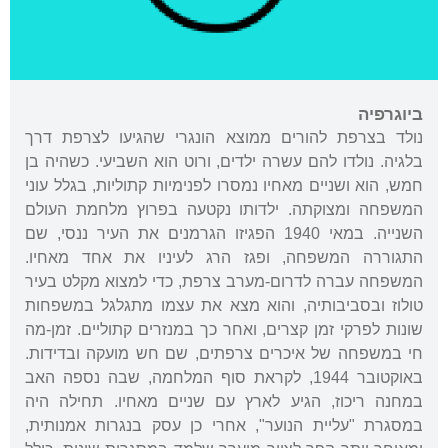
ביוגרפיה
נולד בצרפת להורים ממוצא הונגרי שהגיעו לצרפת דרך
בלגיה. נולדו להם עשרה ילדים, ורוט הוא השביעי. כשהיה בן
חמש, הוא ושניים מאחיו נמסרו לפנימיות קתוליות, בגלל עוני
המשפחה ומצוקתה. ילדותו נקטעה בפרוץ מלחמת העולם
השנייה. במאי 1940 הפגיזו הגרמנים את העיר ננסי, שם
התגוררה המשפחה, ופגז הרג לעיניו את אחד מאחיו.
המשפחה עברה לדרום-מערב צרפת, כדי למצוא מקלט בעיר
טולוז ובסביבותיה, והוא מצא את עצמו מתגלגל במשפחות
שונות לפרקי זמן קצרים, ואחר כך במנזרים קתוליים. זמן-מה
חי במשפחה של איכרים צרפתים, שם חש מועקה ובדידות.
באוקטובר 1944, לקראת סוף המלחמה, שבה נספה האב
במחנה ריכוז, הגיע לארץ עם שניים מאחיו. תחילה היה
במסגרת "עליית הנוער", אחרי כן עסק בנגרות אמנותית,