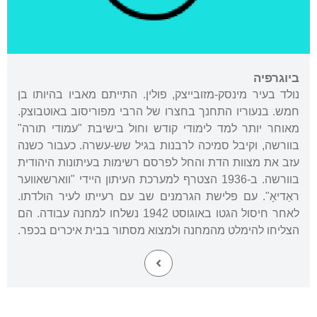
ביוגרפיה
נולד בעיר מינסק-מזובייצק, פולין. התייתם מאביו בהיותו בן
חמש. בנעוריו התחנך בחצרו של הרבי מפוריסוב באוטבוצק.
מאוחר יותר למד לימודי קודש וחול בישיבת "עמודי תורה"
בוורשה, וקיבל סמיכה לרבנות בגיל שש-עשרה. כעבור כשנה
עזב את מצוות הדת והחל לפרסם רשימות בעיתונות היהודית
בוורשה. ב-1936 הצטרף למערכת העיתון היידי "ווארשאווער
ראַדיאָ". עם פלישת הגרמנים שב עם רעייתו לעיר הולדתו.
לאחר חיסול הגטו באוגוסט 1942 נשלחו למחנה עבודה. הם
הצליחו להימלט מהמחנה ולמצוא מסתור בבית איכרים בכפר.