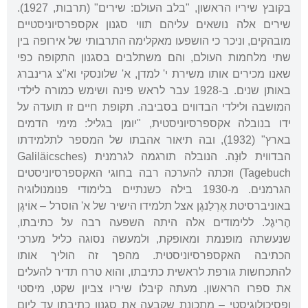
בקובץ שיריו הראשון, "בלב העולם: שירים" (תרבות, 1927).
שירים אלה נושאים עליהם תווי סגנון אקספרסיוניסטיים
מובהקים, וניכר כי הושפעו מאקלימה התרבותי של אירופה בין
שתי מלחמות העולם, והם משתלבים בסגנון התקופה כפי
שאנו מכירים אותו משירת י' למדן, א' שלונסקי וא"צ גרינברג
באותן שנים. ב-1928 עבר לראש פינה ושימש כמורה לילדי
המושבה ולילדי הבדווים בסביבה. תקופת חיים זו תועדה על
ידו בנובלה אקספרסיוניסטית, "יומן בגליל: מימי הדמים
בארץ" (1932), ובה תיאור אהבתו של המספר לתלמידתו
הבדווית לוּנָה. הנובלה תורגמה לגרמנית (Galiläicsches
Tagebuch) וזכתה להערכה רבה בחוגי האקספרסיוניסטים
הגרמנים. מ-1930 בילה כשנתיים בלימודי פנומנולוגיה
באוניברסיטת אֶרְלַנגֶן אצל תלמידו הישיר של א' הוסרל – אוֹיגֶן
הֶריגֶל. ללימודים אלה היתה השפעה רבה על כתיבתו,
שנעשתה מופנמת ומאופקת, ולמעשה נסוגה כליל מערכי
הכתיבה האקספרסיוניסטית. מהפך זה הוליך אותו
להתכחשות גורפת לראשית כתיבתו, והוא טרח תדיר להעלים
את ספרו הראשון. מעתה קיבלו שיריו צביון שקט, מיסטי
ופסיכולוגיסטי – מתכונת שקבעה את סגנון כתיבתו עד ליום