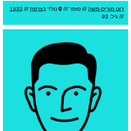
רוט מוריס-משה
///
סופר ///
נולד ב
צרפת
///
1933
/// גיל: 93