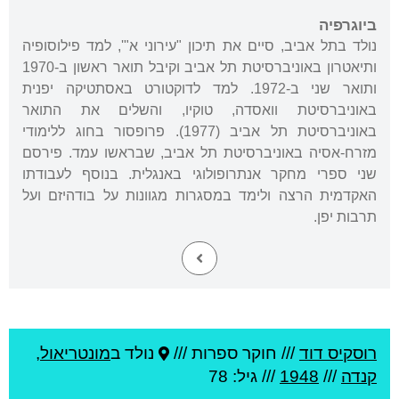
ביוגרפיה
נולד בתל אביב, סיים את תיכון "עירוני א"', למד פילוסופיה
ותיאטרון באוניברסיטת תל אביב וקיבל תואר ראשון ב-1970
ותואר שני ב-1972. למד לדוקטורט באסתטיקה יפנית
באוניברסיטת וואסדה, טוקיו, והשלים את התואר
באוניברסיטת תל אביב (1977). פרופסור בחוג ללימודי
מזרח-אסיה באוניברסיטת תל אביב, שבראשו עמד. פירסם
שני ספרי מחקר אנתרופולוגי באנגלית. בנוסף לעבודתו
האקדמית הרצה ולימד במסגרות מגוונות על בודהיזם ועל
תרבות יפן.
רוסקיס דוד
///
חוקר ספרות ///
נולד ב
מונטריאול
,
קנדה
///
1948
/// גיל: 78