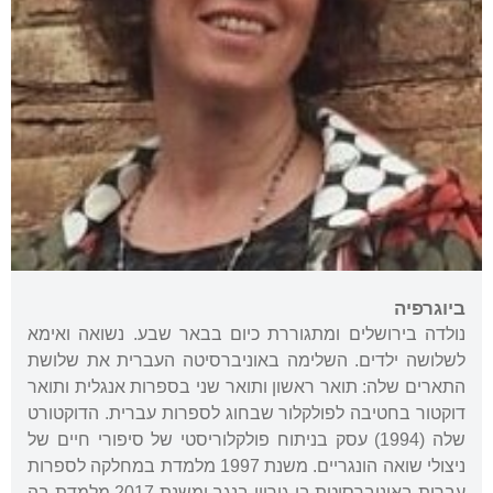
ביוגרפיה
נולדה בירושלים ומתגוררת כיום בבאר שבע. נשואה ואימא
לשלושה ילדים. השלימה באוניברסיטה העברית את שלושת
התארים שלה: תואר ראשון ותואר שני בספרות אנגלית ותואר
דוקטור בחטיבה לפולקלור שבחוג לספרות עברית. הדוקטורט
שלה (1994) עסק בניתוח פולקלוריסטי של סיפורי חיים של
ניצולי שואה הונגריים. משנת 1997 מלמדת במחלקה לספרות
עברית באוניברסיטת בן-גוריון בנגב ומשנת 2017 מלמדת בה