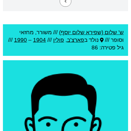
ש' שלום (שפירא שלום יוסף)
///
משורר, מחזאי
וסופר ///
נולד ב
פארצ'ב
,
פולין
///
1904
–
1990
///
גיל
פטירה: 86