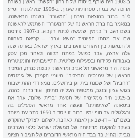
ב-1903 היה שותף בייסודו של הירחון "הקשת", ראשון בשורה
ארוכה של במות ספרותיות שערך. ב-1906 יצא ללונדון וסייע
לי"ח ברנר בהוצאת הירחון "המעורר" בשנתו הראשונה.
במאמר בחוברת הראשונה של "המעורר" השתמש לראשונה
בשם העט ר' בנימין, שנעשה לכינויו הקבוע. ב-1907 פירסם
שם את מסתו הפיוטית "משא ערב" – קריאה לאחווה
ולהתמזגות בין היהודים והערבים בארץ ישראל. באותה שנה
עלה ארצה, עבד כפועל בפתח תקווה ולאחר מכן עסק
בעבודות פקידות ובפעילות פוליטית, התיישבותית והומניטרית
ענפה. היה מראשוני תל אביב ומראשוני קבוצת כנרת, המזכיר
הראשון של גימנסיה "הרצליה", מיוזמי הקמתן של גימנסיה
"רחביה" ושל שכונת בית וגן בירושלים, ממעודדי ההתיישבות
בגוש עציון ובנגב, ממטפחי העלייה מתימן, ועוד כהנה וכהנה.
ב-1925 היה ממקימיה של תנועת "ברית שלום", ערך את
ביטאונה "שאיפותינו" ונעשה אחד מראשי הפעילים בה
ובגלגוליה עד סוף ימיו. ברוח זו ייסד ב-1950 כתב עת מיוחד
בשם "נר – דו-שבועון לאמת, לאהבה, לשלום, לצדק" שהוקדש
בעיקר להוקעת מדיניותה של ממשלת ישראל כלפי הערבים
מבית ומחוץ. בד בבד היה מראשי הדוברים של הציבור הציוני