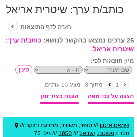
כותב/ת ערך:
שיטרית אריאל
חזרה לדף התוצאות
25 ערכים נמצאו בהקשר לנושא:
כותב/ת ערך:
שיטרית אריאל
.
מיון תוצאות לפי:
1
מתוך 3.
מציג 10 ערכים.
הצגה על גבי מפה
הצגה בציר זמן
שמאס אנטון
///
סופר, משורר, מתרגם וחוקר ///
נולד ב
פסוטה
,
ישראל
///
1950
/// גיל: 76