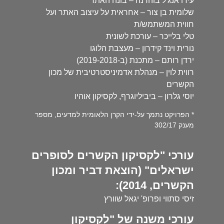
עידו אנג'ל בוהדנה – בונה האתר
שלומית בן צור – אחראית על עיצוב האתר ועל
חווית המשתמש/ת
טלי בלייכר – עורכת לשונית
נורית וינד קידרון – מעצבת הלוגו
ירדן רותם – מתכנת (ב-2019-2018)
רווית לוין – מנהלת אדמיניסטרטיבית של מכון
הקשרים
יוסי גלרון – ביביליוגרף, לקסיקון אוהיו
* הפרויקט נתמך על-ידי הקרן הלאומית למדעים, מספר
מענק 302/17
עורכי "לקסיקון הקשרים לסופרים
ישראלים" (הוצאת דביר ומכון
הקשרים, 2014):
זיסי סתווי ופרופ' יגאל שוורץ
עורכי משנה של "לקסיקון