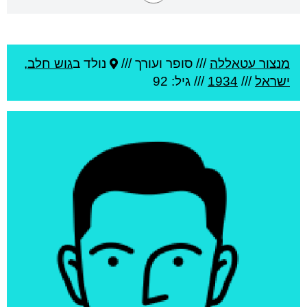
מנצור עטאללה
///
סופר ועורך ///
נולד ב
גוש חלב
,
ישראל
///
1934
/// גיל: 92