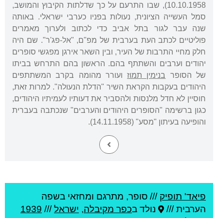
10.10.1958), שבו התרעם על כך שדלתות הקיבוץ והמושב,
סמל העשייה הציונית, נעולות בפניו כערבי ישראלי. באותה
שנה עבר לגור בתל אביב כדי לכתוב ולערוך מאמרים
פוליטיים לכתב העת בערבית של מפ"ם, "אל-פג'ר". שם היה
חלק מחיי התרבות של העיר, ובין השאר אירגן מפגשי סופרים
יהודים וערבים והשתתף בהם. הראשון בהם התרחש בביתו
של הסופר
בנימין תמוז
ועורר מהומה בקרב המשתתפים
היהודים בעקבות הקראת השיר "הדלת הנעולה". למרות זאת,
חוסיין לא חדל מלנסות ולהסביר את דעותיו לעמיתיו היהודים,
כגון ברשימה "הסופרים היהודים והערבים" שנכתבה בעברית
והופיעה בעיתון "מסע" (14.11.1958).
פיאד' תופיק
///
סופר, מתרגם ומחזאי בשפה
הערבית ///
נולד ב
כפר מקיבלה
,
ישראל
///
1939