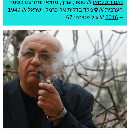
נאטור סלמאן
///
סופר, עורך, מחזאי ומתרגם בשפה
הערבית ///
נולד ב
דלית אל-כרמל
,
ישראל
///
1949
–
2016
/// גיל
פטירה: 67