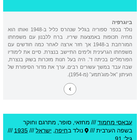
ביוגרפיה
נולד בכפר ספוריה בגליל שנהרס כליל ב-1948 ואותו הוא
מחיה תכופות באמצעות שיריו. ברח ללבנון עם משפחתו
המורחבת ב-1948 אך חזר ארצה לאחר כמה חודשים עם
משפחתו הגרעינית ולימים התיישב בנצרת. סיים את לימודיו
הפורמליים בכיתה ד'. היה בעל חנות מזכרות בשוק בנצרת,
שבה עבד במשך עשורים רבים. ערך את מדור הסיפורת של
העיתון "אל-מוג'תמע" (מ-1954).
עבאסי מחמוד
///
מחזאי, סופר, מתרגם וחוקר
בשפה הערבית ///
נולד ב
חיפה
,
ישראל
///
1935
///
גיל: 91