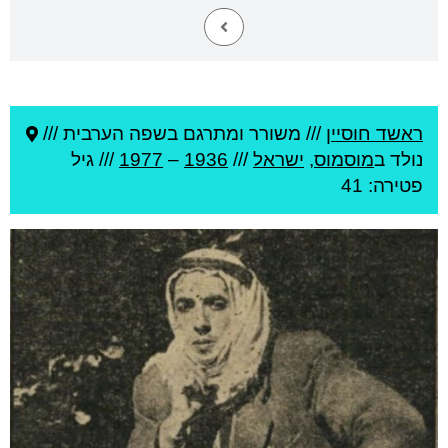
ראשד חוסיין
///
משורר ומתרגם בשפה הערבית ///
נולד ב
מוסמוס
,
ישראל
///
1936
–
1977
/// גיל
פטירה: 41