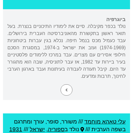
ביוגרפיה
נולד בכפר מקיבלה. סיים את לימודיו התיכוניים בנצרת. בעל
תואר ראשון בתקשורת מהאוניברסיטה העברית בירושלים.
עבד כעמיל מכס בנמל חיפה. נכלא בגין עברות ביטחוניות
(1974-1969) ועזב את ישראל ב-1974, במסגרת הסכם
חילופי אסירים עם מצרים. עבד במרכז ללימודים פלסטיניים
בעיר ביירות עד 1982, אז עבר לתוניסיה, שבה הוא מתגורר
עד היום. קיבל תעודה לעבודה בעיתונות ועבד בארגון הערבי
לחינוך, תרבות ומדעים.
עלי טאהא מוחמד
///
משורר, סופר, עורך ומתרגם
בשפה הערבית ///
נולד ב
ספוריה
,
ישראל
///
1931