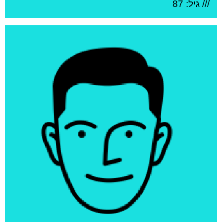
/// גיל: 87