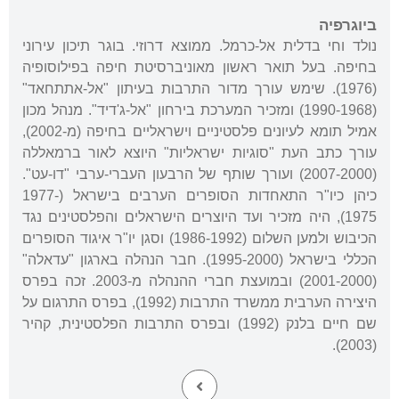
ביוגרפיה
נולד וחי בדלית אל-כרמל. ממוצא דרוזי. בוגר תיכון עירוני
בחיפה. בעל תואר ראשון מאוניברסיטת חיפה בפילוסופיה
(1976). שימש עורך מדור התרבות בעיתון "אל-אתתחאד"
(1990-1968) ומזכיר המערכת בירחון "אל-ג'דיד". מנהל מכון
אמיל תומא לעיונים פלסטיניים וישראליים בחיפה (מ-2002),
עורך כתב העת "סוגיות ישראליות" היוצא לאור ברמאללה
(2007-2000) ועורך שותף של הרבעון העברי-ערבי "דו-עט".
כיהן כיו"ר התאחדות הסופרים הערבים בישראל (1977-
1975), היה מזכיר ועד היוצרים הישראלים והפלסטינים נגד
הכיבוש ולמען השלום (1986-1992) וסגן יו"ר איגוד הסופרים
הכללי בישראל (1995-2000). חבר הנהלה בארגון "עדאלה"
(2001-2000) ובמועצת חברי ההנהלה מ-2003. זכה בפרס
היצירה הערבית ממשרד התרבות (1992), בפרס התרגום על
שם חיים בלנק (1992) ובפרס התרבות הפלסטינית, קהיר
(2003).