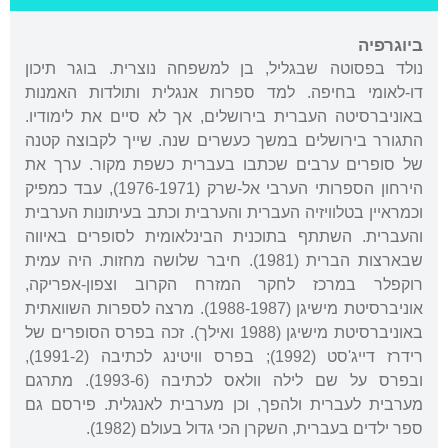
ביוגרפיה
נולד בפסוטה שבגליל, בן למשפחה נוצרית. בוגר תיכון
דו-לאומי בחיפה. למד ספרות אנגלית ותולדות האמנות
באוניברסיטה העברית בירושלים, אך לא סיים את לימודיו.
התגורר בירושלים במשך כעשרים שנה. שייך לקבוצה קטנה
של סופרים ערבים שכתבו בעברית כשפת מקור. ערך את
הירחון הספרותי הערבי אל-שרק (1976-1971), עבד כמפיק
וכמראיין בטלוויזיה העברית והערבית וכתב בעיתונות הערבית
והעברית. השתתף בתוכנית הבינלאומית לסופרים באיווה
שבארצות הברית (1981). חיבר שלושה מחזות. היה עמית
רוקפלר במרכז לחקר המזרח הקרוב וצפון-אפריקה,
אוניברסיטת מישיגן (1988-1987). מרצה לספרות השוואתית
באוניברסיטת מישיגן (1988 ואילך). זכה בפרס הסופרים של
רידרז דייג'סט (1992); בפרס וויטינג לכתיבה (1991-2),
ובפרס על שם לילה וולאס לכתיבה (1993-6). מתרגם
מערבית לעברית ולהפך, וכן מערבית לאנגלית. פירסם גם
ספר ילדים בעברית, השקרן הכי גדול בעולם (1982).