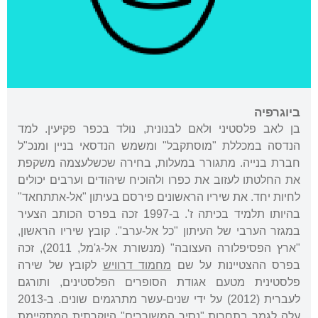
ביוגרפיה
בן לאב פלסטיני ולאם לבנונית, נולד בכפר פקיעין. למד
הנדסה במכללת "מוסתקבל" ומשמש הנדסאי בניין ומנכ"ל
חברת בנייה. מתגורר במעלות, בחירה שכשלעצמה משקפת
את החלטתו לעזוב את כפרו ולהוכיח שיהודים וערבים יכולים
לחיות יחד. את שיריו הראשונים פירסם בעיתון "אל-אתתחאד"
בהיותו תלמיד בכיתה ז'. ב-1997 זכה בפרס הכותב הצעיר
במגזר הערבי של העיתון "כל אל-ערב". קובץ שיריו הראשון,
"ארץ הפסיפלורה העצובה" (מנשורת אל-ג'מל, 2011), זכה
בפרס ההצטיינות על שם
מחמוד דרוויש
לקובץ של שירה
פלסטינית מטעם אגודת הסופרים הפלסטינים, ותורגם
לעברית (2012) על ידי שנים-עשר מתרגמים שונים. ב-2013
עלה לגמר בתחרות "נסיך המשוררים" היוקרתית המתקיימת