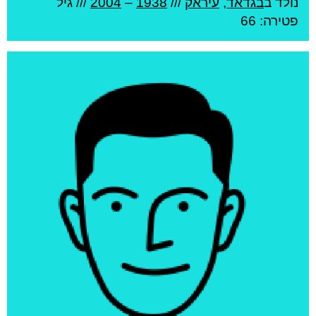
נולד ב
בגדאד
,
עיראק
///
1938
–
2004
/// גיל
פטירה: 66