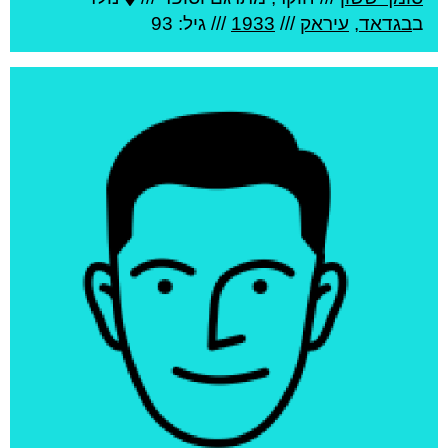
ב
בגדאד
,
עיראק
///
1933
/// גיל: 93