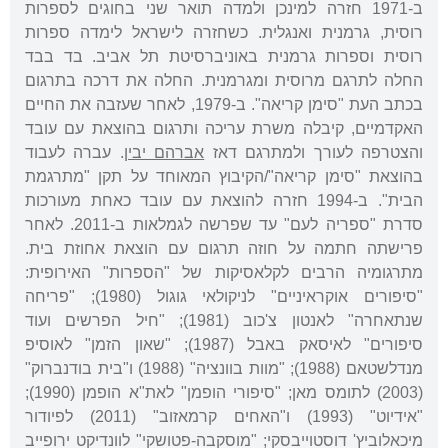
ב-1971 חזרה למינכן ולמדה תואר שני בחוגים לספרות
רוסית, גרמנית ואנגלית. כשחזרה לישראל לימדה ספרות
רוסית וספרות גרמנית באוניברסיטת תל אביב. בד בבד
החלה לתרגם מרוסית ומגרמנית. החלה את דרכה בתרגום
בכתב העת "סימן קריאה". ב-1979, לאחר שעזבה את החיים
האקדמיים, קיבלה משרת עריכה ותרגום בהוצאת עם עובד
והצטרפה לעורך ולמתרגם דאז
אברהם יבין
. עברה לעבוד
בהוצאת "סימן קריאה"/הקיבוץ המאוחד על תקן "מתרגמת
הבית". ב-1994 חזרה להוצאת עם עובד כאחת מעורכות
סדרת "ספריה לעם" עד שפרשה לגמלאות ב-2011. לאחר
פרישתה חתמה על חוזה תרגום עם הוצאת אחוזת בית.
מתרגומיה הרבים לקלאסיקות של "הספרות" האירופית:
"סיפורים אוקראיניים" לניקולאי גוגול (1980); "פריחה
שנתאחרה" לאנטון צ'כוב (1981); "חיל הפרשים ועוד
סיפורים" לאיסאק באבל (1987); "שאון הזמן" לאוסיפ
מנדלשטאם (1988); "מוות בוונציה" (1988) ו"בית בודנברוק"
(2003) לתומס מאן; "סיפורי הופמן" לאת"א הופמן (1990);
"אידיוט" (1993) ו"האחים קרמאזוב" (2011) לפיודור
מיכאלוביץ' דוסטוייבסקי; "מוסקבה-פטושקי" לוונדיקט ירופייב