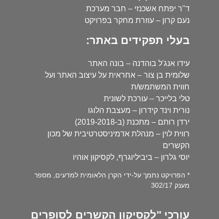
ד"ר יפתח אשכנזי – חבר מערכת
נעם קרון – עוזרת מחקר בפרויקט
בעלי תפקידים באתר:
עידו אנג'ל בוהדנה – בונה האתר
שלומית בן צור – אחראית על עיצוב האתר ועל
חווית המשתמש/ת
טלי בלייכר – עורכת לשונית
נורית וינד קידרון – מעצבת הלוגו
ירדן רותם – מתכנת (ב-2019-2018)
רווית לוין – מנהלת אדמיניסטרטיבית של מכון
הקשרים
יוסי גלרון – ביביליוגרף, לקסיקון אוהיו
* הפרויקט נתמך על-ידי הקרן הלאומית למדעים, מספר
מענק 302/17
עורכי "לקסיקון הקשרים לסופרים