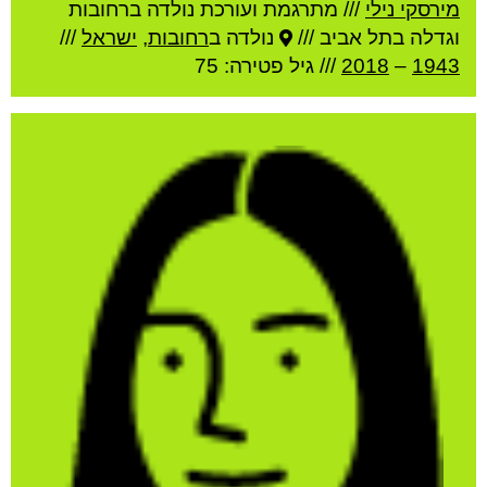
מירסקי נילי
///
מתרגמת ועורכת נולדה ברחובות
וגדלה בתל אביב ///
נולדה ב
רחובות
,
ישראל
///
1943
–
2018
/// גיל
פטירה: 75