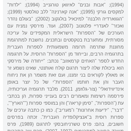
(1994); "אבות ובנים" לאיוואן טורגנייב (1994); "ילדות"
למקסים גורקי (1995); "אנה קארנינה" ללב טולסטוי (1999);
"הגווארדיה הלבנה" למיכאיל בולגקוב (2002); "בעולם נהדר
ואכזר" לאנדריי פלטונוב (2007), ועוד. מירסקי נמנית עם
העורכים של "הספרות" הישראלית המקפידים על עריכה
מסורתית, ומתערבת בטקסטים ובתכנים. נחשבת למתרגמת
מחוננת שתרמה תרומה משמעותית לספרות העברית
בתרגומיה הרבים, ובייחוד מן "הספרות" הרוסית. על תרגומה
החדש לספר "האחים קרמאזוב" נכתב: "ייחודה של מירסקי
הוא ביכולת שלה ליצור תרגום קולח ואותנטי, שאינו נשמע זר
או מאולץ לקוראים בני זמננו, ועם זאת משמר הן את ניחוח
העבר והן את חותמו "הספרות"י של כל יוצר באופן
אינדיווידואלי" (צור-גלוזמן, 2011). מלבד תרגומיה ועריכותיה,
פירסמה רשימות ומאמרים רבים בענייני ספרות, הן בכתבי
עת ("הספרות", "סימן קריאה") והן במוספי ספרות (""הארץ"",
"דבר", "ידיעות אחרונות" ו"מעריב"). כמו כן כתבה ערכים על
ספרות רוסית ב"אנציקלופדיה העברית". זכתה בפרסים
חשובים, בהם: פרס טשרניחובסקי לתרגום (1989), פרס