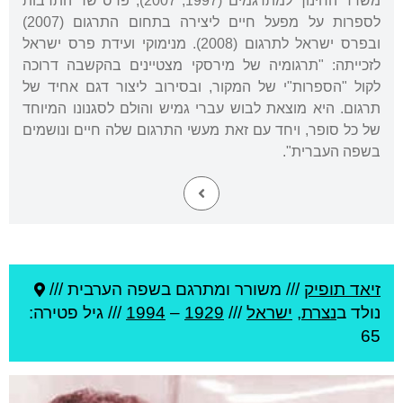
משרד החינוך למתרגמים (1997, 2007), פרס שר התרבות
לספרות על מפעל חיים ליצירה בתחום התרגום (2007)
ובפרס ישראל לתרגום (2008). מנימוקי ועידת פרס ישראל
לזכייתה: "תרגומיה של מירסקי מצטיינים בהקשבה דרוכה
לקול "הספרות"י של המקור, ובסירוב ליצור דגם אחיד של
תרגום. היא מוצאת לבוש עברי גמיש והולם לסגנונו המיוחד
של כל סופר, ויחד עם זאת מעשי התרגום שלה חיים ונושמים
בשפה העברית".
זיאד תופיק
///
משורר ומתרגם בשפה הערבית ///
נולד ב
נצרת
,
ישראל
///
1929
–
1994
/// גיל
פטירה:
65