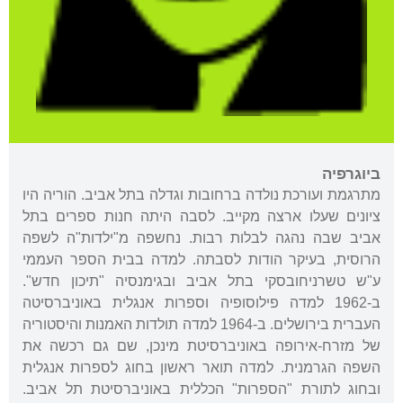
ביוגרפיה
מתרגמת ועורכת נולדה ברחובות וגדלה בתל אביב. הוריה היו
ציונים שעלו ארצה מקייב. לסבה היתה חנות ספרים בתל
אביב שבה נהגה לבלות רבות. נחשפה מ"ילדות"ה לשפה
הרוסית, בעיקר הודות לסבתה. למדה בבית הספר העממי
ע"ש טשרניחובסקי בתל אביב ובגימנסיה "תיכון חדש".
ב-1962 למדה פילוסופיה וספרות אנגלית באוניברסיטה
העברית בירושלים. ב-1964 למדה תולדות האמנות והיסטוריה
של מזרח-אירופה באוניברסיטת מינכן, שם גם רכשה את
השפה הגרמנית. למדה תואר ראשון בחוג לספרות אנגלית
ובחוג לתורת "הספרות" הכללית באוניברסיטת תל אביב.