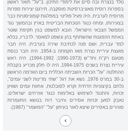
נולד בנצרת ובה סיים את לימודי התיכון. ב"על" תואר ראשון
בספרות רוסית מאוניברסיטת מוסקבה. תירגם יצירות ספרות
מרוסית לערבית. היה פעיל פוליטי במפלגות קומוניסטיות כבר
בצעירותו, ומחה כנגד הנוכחות הבריטית בארץ ובהמשך נגד
הממשל הצבאי הישראלי. הובא למשפט בגין תקיפת שוטר
באחת ההפגנות שהשתתף בהן ונשפט למאסר. לדבריו, בכלא
למד עברית, ושם פנה לכתיבת שירה בערבית. היה חבר
מועצת עיריית נצרת מאז הקמתה ב-1954. היה חבר כנסת
מטעם רק"ח וחד"ש (1990-1973; 1994-1992). היה ראש
עיריית נצרת בשנים 1994-1975. היה לו חלק מכריע בקבלת
ההחלטה "על" הכרזת השביתה הכללית ביום האדמה הראשון
ב-30 במרס 1976. נשא את דגל "שתי מדינות לשני עמים",
נלחם בקיצוניות הדתית וקרא לסובלנות, אחוות עמים ושוויון
זכויות, והתנגד לשימוש באלימות כנגד אזרחים ישראלים.
נאבק למען זכויות אסירים וחיבר דוח בנושא התעמרות
סוהרים באסירים שיצא לאור בעיתון "על" "המשמר" (1987).