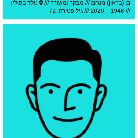
בן (בראון) מנחם
///
מבקר ומשורר ///
נולד ב
פולין
///
1948
–
2020
/// גיל
פטירה: 72