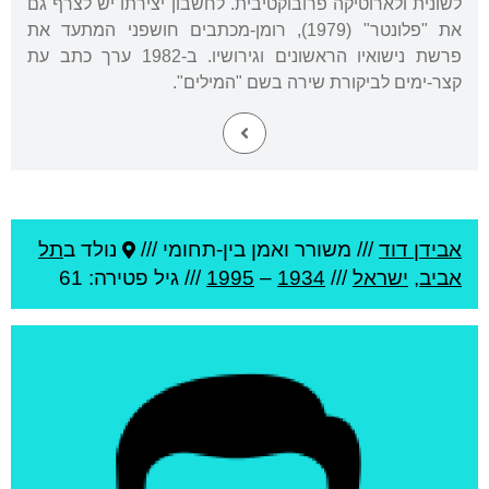
לשונית ולארוטיקה פרובוקטיבית. לחשבון יצירתו יש לצרף גם
את "פלונטר" (1979), רומן-מכתבים חושפני המתעד את
פרשת נישואיו הראשונים וגירושיו. ב-1982 ערך כתב עת
קצר-ימים לביקורת שירה בשם "המילים".
אבידן דוד
///
משורר ואמן בין-תחומי ///
נולד ב
תל
אביב
,
ישראל
///
1934
–
1995
/// גיל
פטירה: 61