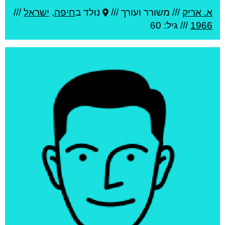
א. אריק
///
משורר ועורך ///
נולד ב
חיפה
,
ישראל
///
1966
/// גיל: 60