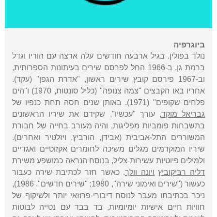
ביוגרפיה
נולד בפולין. בגיל ארבעה חודשים עלה ארצה עם הוריו וגדל
ברמת גן. ב-1966 החל לפרסם שירים בעיתונות הספרותית,
וב-1967 פירסם קובץ שירים ראשון, "אדרת הגפן" (עקד).
אחריו באו הקבצים "צמה צנופה" (כליל סונטות, 1970) ו"הים
פלחים שקופים" (1971). באותן שנים חסה תחת כנפיו של
גבריאל מוקד
, עורך "עכשיו", שקידם את שיריו הראשונים
בתשבחות פומביות מפליגות, והיה מעורב בחייה של חבורת
המשוררים התל-אביבית (אבידן, הורביץ, ויזלטיר ואחרים).
שיריו המוקדמים מגלים משיכה לחומרים אקזוטיים ואגדיים
ולמילים פיוטיות עשירות-צליל, בנוסח הנראה כמושפע משירת
דליה רביקוביץ
ויונה וולך
. כאשר חזר לכתיבת שירה כעבור
כעשור ("שירים ואימוני שירה", 1980; "שירים חדשים", 1986),
ניכר בכתיבתו מעבר לנוסח דיבורי-פרוזאי יותר ולשיקוף של
חוויות חיים אישיות יומיומיות, בד בבד עם נטייה לבוטות