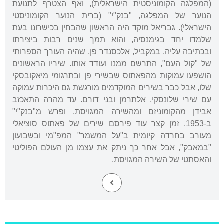
(המפלגה הקומוניסטית הישראלית), ואף הצטרף לתנועת
הנוער של המפלגה, "בנק"י" (ברית הנוער הקומוניסטי
הישראלי).
גבריאל מוקד
היה הראשון שהבחין בכישרונו בעת
שלמדו יחד בגימנסיה, והוא תמך שנים רבות ביצירתו
ובכתיבה עליה. במקביל,
אלכסנדר פן
, שהיה העורך הספרותי
של "קול העם", התרשם ממנו ועודד אותו. שיריו הראשונים
הושפעו עמוקות מהפאתוס שבשירי פן ובתרגומי מיאקובסקי
שלו, אבל כבר בשירים המוקדמים מורגשת גם היכרות עמוקה
עם שירי שלונסקי, אלתרמן ובני דורם. עד מהרה התאכזב
אבידן מהקומוניזם ומהשירה המגויסת, ופרש מ"בנק"י"
ב-1953. זמן קצר עוד פירסם שירים של פאתוס סוציאלי
מעורב בחרדה קיומית ב"על המשמר" המפ"מי ובשבועון
"במאבק", אבל אחר כך ניתק את עצמו מן העולם הפוליטי
והאסתטי של השירה המגויסת.