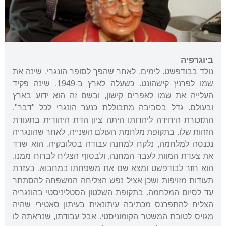
ביוגרפיה
נולד בבודפשט. לימים, לאחר שהפך לסופר הונגרי, שינה את
שמו לפרנץ קישהונט. כשעלה לארץ ב-1949, שינה פקיד
העלייה את שמו לאפרים קישון, ובשם זה הוא ידוע בארץ
ובעולם. גדל בסביבה מתבוללת כנער הונגרי לכל "דבר".
התזכורת היחידה ליהדותו היתה ציון הדת היהודית בתעודת
הזהות שלו. בתקופת מלחמת העולם השנייה, לאחר שהונגריה
נכנסה למלחמה, נלקח למחנה עבודה בסלובקיה. הוא שרד
את צעדת המוות לעבר המחנה, ולבסוף הצליח לברוח ממנו.
הוא חזר לבודפשט ומצא שם את משפחתו במחבוא. בעזרת
תעודות מזויפות ושכן אציל נפש הצליחה המשפחה להסתתר
עד לסיום המלחמה. בתקופת השלטון הסטליניסטי בהונגריה
הצליח להתפרנס מכתיבה עיתונאית בעיתון סאטירי שהיה
מגויס לטובת המשטר הקומוניסטי. אבל עבודתו, שנראתה לו