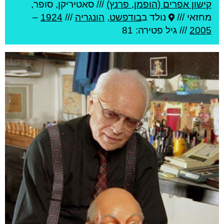
קישון אפרים (הופמן, פרנץ)
///
סאטיריקן, סופר,
מחזאי ///
נולד ב
בודפשט
,
הונגריה
///
1924
–
2005
/// גיל
פטירה: 81