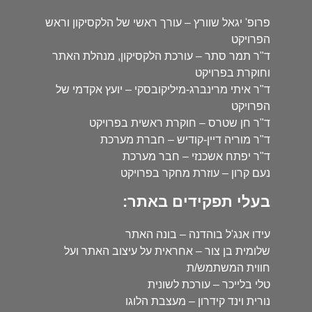
פרופ' יגאל שוורץ – עורך ראשי של הלקסיקון וראש
הפרויקט
ד"ר תמר סתר – עורכת הלקסיקון, מנהלת האתר
וחוקרת בפרויקט
ד"ר איתי מרינברג-מיליקובסקי – יועץ אקדמי של
הפרויקט
ד"ר חן שטרס – חוקרת ראשית בפרויקט
ד"ר מוריה דיין-קודיש – חברת מערכת
ד"ר יפתח אשכנזי – חבר מערכת
נעם קרון – עוזרת מחקר בפרויקט
בעלי תפקידים באתר:
עידו אנג'ל בוהדנה – בונה האתר
שלומית בן צור – אחראית על עיצוב האתר ועל
חווית המשתמש/ת
טלי בלייכר – עורכת לשונית
נורית וינד קידרון – מעצבת הלוגו