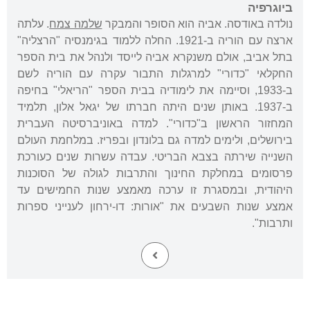
ביוגרפיה
נולדה באודסה. אביה הוא הסופר והמבקר
שלמה צמח
. עלתה
ארצה עם הוריה ב-1921. החלה ללמוד בגימנסיה "הרצליה"
בתל אביב, אולם משנקרא אביה לייסד ולנהל את בית הספר
החקלאי "כדורי" למרגלות התבור עקרה עם הוריה לשם
ב-1933, וסיימה את לימודיה בבית הספר "הריאלי" בחיפה
ב-1937. באותן שנים היתה חברתו של יגאל אלון, תלמיד
המחזור הראשון ב"כדורי". למדה באוניברסיטה העברית
בירושלים, ולימים למדה גם בלונדון ובפריז. במלחמת העולם
השנייה שירתה בצבא הבריטי. עבדה עשרות שנים כעורכת
פרסומים במחלקת החינוך והתרבות לגולה של הסוכנות
היהודית, ובמסגרת זו ערכה מאמצע שנות החמישים עד
אמצע שנות השבעים את "אורות: דו-ירחון לענייני ספרות
ותרבות".