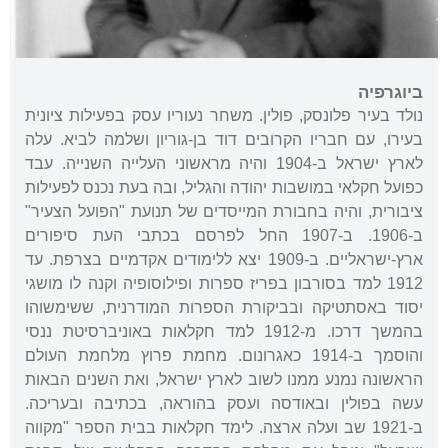
ביוגרפיה
נולד בעיר פלונסק, פולין. משחר נעוריו עסק בפעילות ציונית
בעירו, עם חבריו הקרובים דוד בן-גוריון ושלמה לביא. עלה
לארץ ישראל ב-1904 והיה מראשוני העלייה השנייה. עבד
כפועל חקלאי במושבות יהודה והגליל, ובה בעת נכנס לפעילות
ציבורית, והיה בחבורת המייסדים של תנועת "הפועל הצעיר"
ב-1906. ב-1907 החל לפרסם בכתבי העת סיפורים
ארץ-ישראליים. ב-1909 יצא ללימודים אקדמיים בצרפת. עד
1912 למד בסורבון בפריז ספרות ופילוסופיה וקנה לו מושגי
יסוד באסתטיקה ובביקורת הספרות המודרנית, ששימשוהו
בהמשך דרכו. מ-1912 למד חקלאות באוניברסיטת ננסי
והוסמך ב-1914 כאגרונום. מחמת פרוץ מלחמת העולם
הראשונה נמנע ממנו לשוב לארץ ישראל, ואת השנים הבאות
עשה בפולין ובאודסה ועסק בהוראה, בכתיבה ובעריכה.
ב-1921 שב ועלה ארצה. לימד חקלאות בבית הספר "מקווה