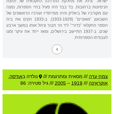
ישראל" וניהל את מחלקת ההדרכה החקלאית של תחנת
הניסיונות ברחובות. בד בבד היה פעיל בחיי הספרות, נמנה
עם מקורביו של ביאליק והיה ממייסדיו ועורכיו הראשונים של
השבועון "מאזניים" (1933-1929). ב-1933 הקים את בית
הספר החקלאי "כדורי" ליד הר תבור וניהל אותו במשך ארבע
שנים. ב-1937 התיישב בירושלים, ומאז ייחד את עיקר זמנו
לעבודתו הספרותית.
צמח עדה
///
מסאית ומתרגמת ///
נולדה ב
אודסה
,
אוקראינה
///
1919
–
2005
/// גיל
פטירה: 86