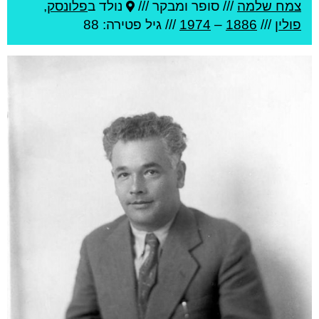
צמח שלמה
///
סופר ומבקר ///
נולד ב
פלונסק
,
פולין
///
1886
–
1974
/// גיל
פטירה: 88