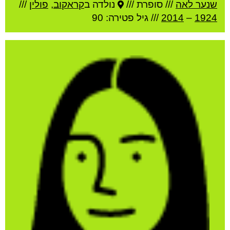
שנער לאה
///
סופרת ///
נולדה ב
קראקוב
,
פולין
///
1924
–
2014
/// גיל
פטירה: 90