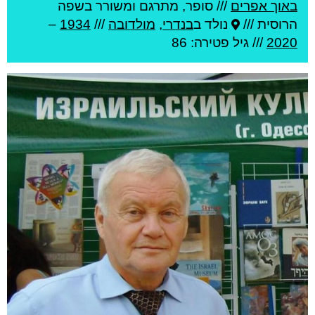
באוך אפרים
///
סופר, מתרגם ומשורר בשפה
הרוסית ///
נולד ב
בנדרי
,
מולדובה
///
1934
–
2020
/// גיל
פטירה: 86