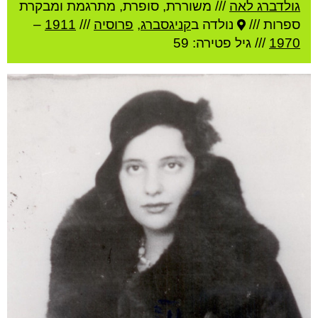
גולדברג לאה
///
משוררת, סופרת, מתרגמת ומבקרת
ספרות ///
נולדה ב
קניגסברג
,
פרוסיה
///
1911
–
1970
/// גיל
פטירה: 59