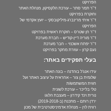
הפרויקט
ד"ר תמר סתר – עורכת הלקסיקון, מנהלת האתר
וחוקרת בפרויקט
ד"ר איתי מרינברג-מיליקובסקי – יועץ אקדמי של
הפרויקט
ד"ר חן שטרס – חוקרת ראשית בפרויקט
ד"ר מוריה דיין-קודיש – חברת מערכת
ד"ר יפתח אשכנזי – חבר מערכת
נעם קרון – עוזרת מחקר בפרויקט
בעלי תפקידים באתר:
עידו אנג'ל בוהדנה – בונה האתר
שלומית בן צור – אחראית על עיצוב האתר ועל
חווית המשתמש/ת
טלי בלייכר – עורכת לשונית
נורית וינד קידרון – מעצבת הלוגו
ירדן רותם – מתכנת (ב-2019-2018)
רווית לוין – מנהלת אדמיניסטרטיבית של מכון