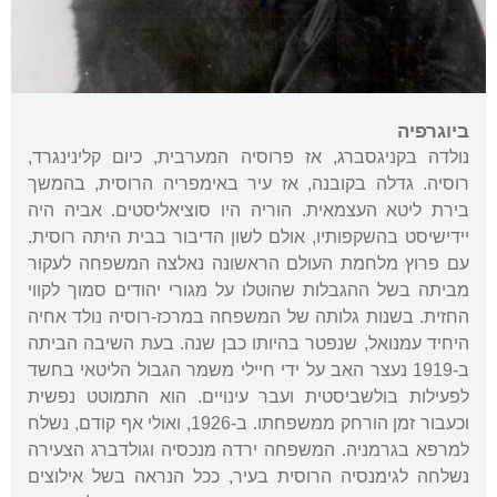
ביוגרפיה
נולדה בקניגסברג, אז פרוסיה המערבית, כיום קלינינגרד,
רוסיה. גדלה בקובנה, אז עיר באימפריה הרוסית, בהמשך
בירת ליטא העצמאית. הוריה היו סוציאליסטים. אביה היה
יידישיסט בהשקפותיו, אולם לשון הדיבור בבית היתה רוסית.
עם פרוץ מלחמת העולם הראשונה נאלצה המשפחה לעקור
מביתה בשל ההגבלות שהוטלו על מגורי יהודים סמוך לקווי
החזית. בשנות גלותה של המשפחה במרכז-רוסיה נולד אחיה
היחיד עמנואל, שנפטר בהיותו כבן שנה. בעת השיבה הביתה
ב-1919 נעצר האב על ידי חיילי משמר הגבול הליטאי בחשד
לפעילות בולשביסטית ועבר עינויים. הוא התמוטט נפשית
וכעבור זמן הורחק ממשפחתו. ב-1926, ואולי אף קודם, נשלח
למרפא בגרמניה. המשפחה ירדה מנכסיה וגולדברג הצעירה
נשלחה לגימנסיה הרוסית בעיר, ככל הנראה בשל אילוצים