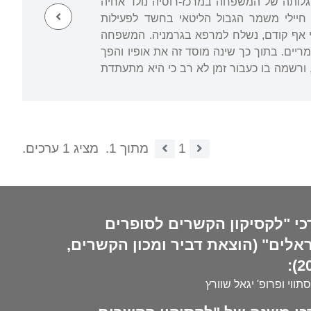
 גלותה של המשפחה במרכז-רוסיה נולד אחיה
. בעת השיבה הביתה ב-1919 נעצר האב על ידי חיילי משמר הגבול הליטאי בחשד לפעילות
בר עינויים. הוא התמוטט נפשית וכעבור זמן הורחק ממשפחתו. ב-1926, ואולי אף קודם, נשלח למרפא בגרמניה. המשפחה
ריים. בתוך כך שינה מוסד זה את אופיו והפך
 ורשמה בו כעבור זמן לא רב כי היא מתעתדת
1
מתוך 1.
מציג 1 ערכים.
כי "לקסיקון הקשרים לסופרים
אלים" (הוצאת דביר ומכון הקשרים,
20
סתווי ופרופ' יגאל שוורץ