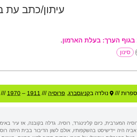
עיתון/כתב עת ב
 בגוף הערך:
בעלת הארמון
.
פרות ///
נולדה ב
קניגסברג
,
פרוסיה
///
1911
–
1970
/// 
וסיה המערבית, כיום קלינינגרד, רוסיה. גדלה בקובנה, אז עיר בא
. אביה היה יידישיסט בהשקפותיו, אולם לשון הדיבור בבית היתה ר