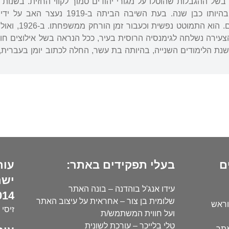
ל ההגבלות שהוטלו על מגורי יהודים סמוך לקווי החזית. בשנות
היחיד עמנואל, שנפטר בהיותו כבן שנה
בולשביסטית וע
צעירה נשלחה לגימנסיה הרוסית בעיר, ככל הנראה בשל אילוצים חומ
שנת הלימודים השנייה, בהיותה בת עשר, החלה לכתוב יומן בעברית,
ם
בעלי תפקידים באתר:
עור
ישר
עידו אנג'ל בוהדנה – בונה האתר
14):
שלומית בן צור – אחראית על עיצוב האתר
וראש
זיסי 
ועל חווית המשתמש/ת
טלי בלייכר – עורכת לשונית
אתר