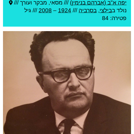
יפה א"ב (אברהם בנימין)
///
מסאי, מבקר ועורך ///
נולד ב
בילצי
,
בסרביה
///
1924
–
2008
/// גיל
פטירה: 84