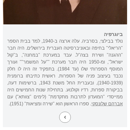
ביוגרפיה
נולד בבילצי, בסרביה. עלה ארצה ב-1940, למד בבית הספר
"הריאלי" בחיפה ובאוניברסיטה העברית בירושלים. היה חבר
"ההגנה" ושירת בצה"ל. עבד במערכת "במחנה", ב"קול
ישראל", ומ-1950 היה חבר מערכת ""על המשמר"" ועורך
המוסף הספרותי שלו (עד 1984). בתפקיד זה היה לו חלק
נכבד בעיצוב פניה של הספרות. ראשית כתיבתו ברומנית
(1940-1939), ובעברית החל משנת 1943, ברשימות דעה,
בביקורת ספרות, רדיו וקולנוע. בתחילת שנות החמישים היה
ממייסדי "המועדון לתרבות מתקדמת" (לימים "צוותא") עם
אברהם שלונסקי
. ספרו הראשון הוא "שירה ומציאות" (1951).