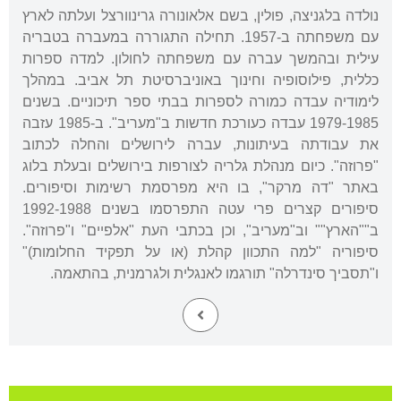
נולדה בלגניצה, פולין, בשם אלאונורה גרינוורצל ועלתה לארץ
עם משפחתה ב-1957. תחילה התגוררה במעברה בטבריה
עילית ובהמשך עברה עם משפחתה לחולון. למדה ספרות
כללית, פילוסופיה וחינוך באוניברסיטת תל אביב. במהלך
לימודיה עבדה כמורה לספרות בבתי ספר תיכוניים. בשנים
1979-1985 עבדה כעורכת חדשות ב"מעריב". ב-1985 עזבה
את עבודתה בעיתונות, עברה לירושלים והחלה לכתוב
"פרוזה". כיום מנהלת גלריה לצורפות בירושלים ובעלת בלוג
באתר "דה מרקר", בו היא מפרסמת רשימות וסיפורים.
סיפורים קצרים פרי עטה התפרסמו בשנים 1992-1988
ב""הארץ"" וב"מעריב", וכן בכתבי העת "אלפיים" ו"פרוזה".
סיפוריה "למה התכוון קהלת (או על תפקיד החלומות)"
ו"תסביך סינדרלה" תורגמו לאנגלית ולגרמנית, בהתאמה.