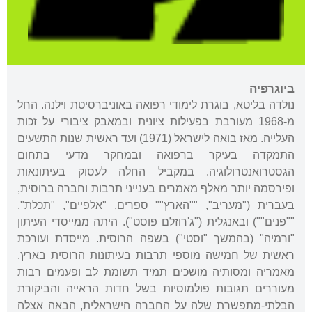
ביוגרפיה
נולדה בליטא, בוגרת לימודי רפואה באוניברסיטת וילנה. החל
מ-1968 מעורבת בפעילות ציונית ובמאבק ציבורי על זכות
העלייה. מאז בואה לישראל (1971) ועד ראשית שנות התשעים
התמקדה בעיקר ברפואה ובמחקר מדעי בתחום
הגסטרואנטרולוגיה. במקביל החלה לעסוק בעיתונאות
ופירסמה יותר מאלף מאמרים בענייני תרבות וחברה ברוסית,
בעברית ("מעריב", ""הארץ"" ספרים, "אלפיים", "תכלת",
""פנים"") ובאנגלית ("ג'רוזלם פוסט"). היתה ממייסדי העיתון
"ורמיה" (בהמשך "וסטי") בשפה הרוסית. מייסדת ועורכת
ראשית של חמישה מוספי תרבות בעיתונות הרוסית בארץ.
מאמריה ומסותיה מושכים תמיד תשומת לב ופעמים רבות
מעוררים תגובות פולמוסיות בשל חדות הראייה והביקורת
הבלתי-מתפשרת שלה על החברה הישראלית, הבאה אצלה