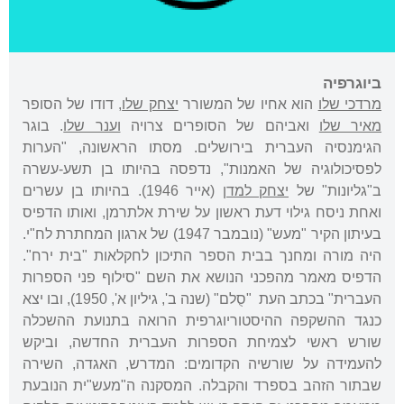
ביוגרפיה
מרדכי שלו
הוא אחיו של המשורר
יצחק שלו
, דודו של הסופר
מאיר שלו
ואביהם של הסופרים צרויה
וענר שלו
. בוגר
הגימנסיה העברית בירושלים. מסתו הראשונה, "הערות
לפסיכולוגיה של האמנות", נדפסה בהיותו בן תשע-עשרה
ב"גליונות" של
יצחק למדן
(אייר 1946). בהיותו בן עשרים
ואחת ניסח גילוי דעת ראשון על שירת אלתרמן, ואותו הדפיס
בעיתון הקיר "מעש" (נובמבר 1947) של ארגון המחתרת לח"י.
היה מורה ומחנך בבית הספר התיכון לחקלאות "בית ירח".
הדפיס מאמר מהפכני הנושא את השם "סילוף פני הספרות
העברית" בכתב העת "סֻלם" (שנה ב', גיליון א', 1950), ובו יצא
כנגד ההשקפה ההיסטוריוגרפית הרואה בתנועת ההשכלה
שורש ראשי לצמיחת הספרות העברית החדשה, וביקש
להעמידה על שורשיה הקדומים: המדרש, האגדה, השירה
שבתור הזהב בספרד והקבלה. המסקנה ה"מעש"ית הנובעת