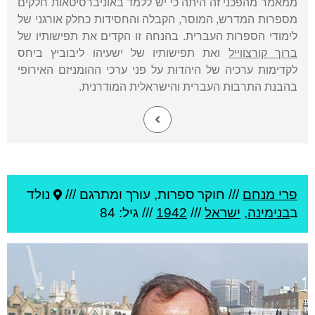
ממאמר מהפכני זה היתה כי יש ללמד באוניברסיטאות חלקים
מספרות המדרש, המוסר, הקבלה והחסידות כחלק אורגני של
לימודי הספרות העברית. בהנחה זו הקדים את תפישותיו של
ברוך קורצווייל
ואת תפישותיו של ישעיהו ליבוביץ ביחס
לקדימות ערכיה של היהדות על פני ערכי ההומניזם האירופי
בהבנת התרבות העברית והישראלית המודרנית.
פרי מנחם
///
חוקר ספרות, עורך ומתרגם ///
נולד
ב
בנימינה
,
ישראל
///
1942
/// גיל: 84