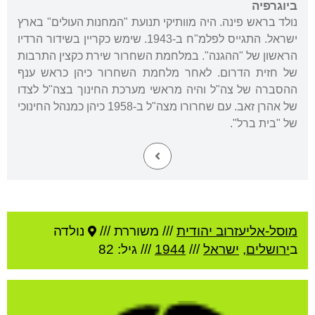
ביוגרפיה
נולד בראש פינה. היה מוותיקי תנועת "המחנות העולים" בארץ
ישראל. התגייס לפלמ"ח ב-1943. שימש כקריין בשידור הרדיו
הראשון של "ההגנה". במלחמת השחרור שירת כקצין התרבות
של חזית הדרום. לאחר מלחמת השחרור כיהן כראש ענף
ההסברה של צה"ל והיה מראשי מערכת החינוך בצה"ל לצדו
של אהרן זאב. עם שחרורו מצה"ל ב-1958 כיהן כמנהל החינוכי
של "בית ברל".
מוסל-אליעזרוב יהודית
///
משוררת ///
נולדה
ב
ירושלים
,
ישראל
///
1944
/// גיל: 82