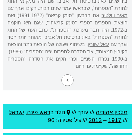
בירושלים לאוניברסיטת תל אביב, שם היה ממקימי החוג
לתורת "הספרות", שבראשו עמד שנים רבות. הקים וערך עם
מאיר ויזלטיר
את הרבעון "סימן קריאה" (1991-1972) ואת
הוצאת הספרים "ספרי "סימן קריאה"", שגם היא הוקמה
ב-1972. היה חבר מערכת "הספרות", כתב העת של החוג
לתורת "הספרות" באוניברסיטת תל אביב. מאוחר יותר ייסד
וערך עם
יגאל שוורץ
, בשיתוף פעולה של הוצאת כתר והוצאת
הקיבוץ המאוחד, את הסדרה לספרות יפה "הספריה" (1986).
ב-1990 נפרדו השניים ופרי הקים את הסדרה "הספריה
החדשה", שקיימת עד היום.
מלכין אהוביה
///
עורך ///
נולד ב
ראש פינה
,
ישראל
///
1917
–
2013
/// גיל
פטירה: 96