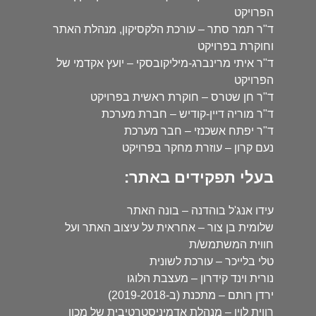
הפרויקט
ד"ר תמר סתר – עורכת הלקסיקון, מנהלת האתר
וחוקרת בפרויקט
ד"ר איתי מרינברג-מיליקובסקי – יועץ אקדמי של
הפרויקט
ד"ר חן שטרס – חוקרת ראשית בפרויקט
ד"ר מוריה דיין-קודיש – חברת מערכת
ד"ר יפתח אשכנזי – חבר מערכת
נעם קרון – עוזרת מחקר בפרויקט
בעלי תפקידים באתר:
עידו אנג'ל בוהדנה – בונה האתר
שלומית בן צור – אחראית על עיצוב האתר ועל
חווית המשתמש/ת
טלי בלייכר – עורכת לשונית
נורית וינד קידרון – מעצבת הלוגו
ירדן רותם – מתכנת (ב-2019-2018)
רווית לוין – מנהלת אדמיניסטרטיבית של מכון