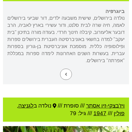
ביוגרפיה
נולדה בירושלים, שישית משבעה ילדים, דור שביעי בירושלים
לאמה, חיה שרה לבית סלנט, ודור עשירי בארץ לאביה, הרב
דובער אליעזרוב. קיבלה חינוך חרדי. בעודה מורה בתיכון "בית
יעקב" למדה בחשאי באוניברסיטה העברית בירושלים ספרות
ופילוסופיה כללית. מוסמכת אוניברסיטת בן-גוריון בספרות
עברית. בעשרות השנים האחרונות לימדה ספרות במכללת
"אפרתה" בירושלים.
ויז'בצקי-זיו אסתר
///
סופרת ///
נולדה ב
לגניצה
,
פולין
///
1947
/// גיל: 79