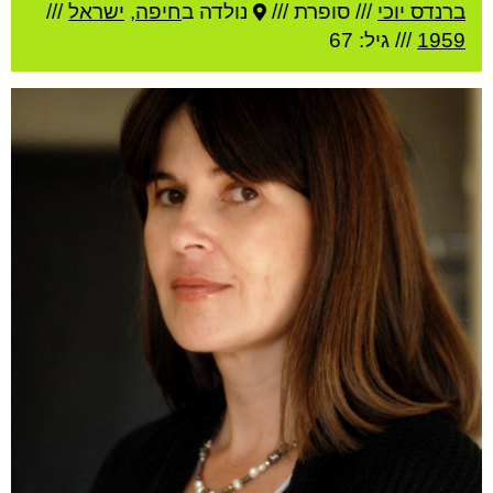
ברנדס יוכי
///
סופרת ///
נולדה ב
חיפה
,
ישראל
///
1959
/// גיל: 67