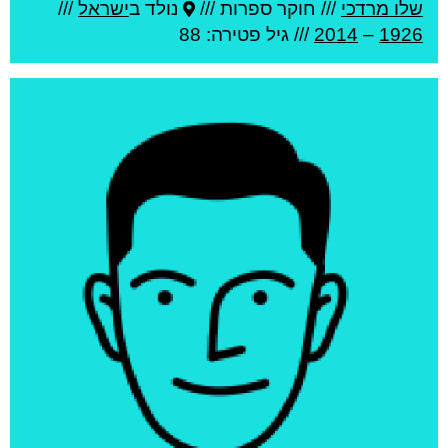
שלו מרדכי
///
חוקר ספרות ///
נולד ב
ישראל
///
1926
–
2014
/// גיל
פטירה: 88