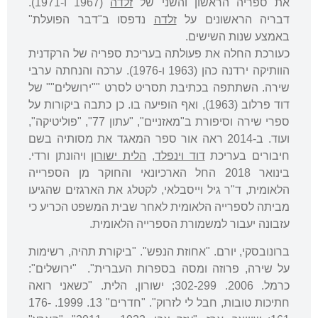
את ספריה הראשון והשני של
זלדה
(1967 ו-1971).
דבריה הראשונים על
זלדה
נדפסו ב"דבר הפועלת"
באמצע שנות השישים.
כעורכת החלה את פעולתה בעריכת ספריה של הרקדנית
הוותיקה ירדנה כהן (1963 ו-1976). ערכה והנחתה ערבי
שירה. השתתפה בכתיבת תסריט לסרט ""ירושלים"" של
דוד פרלוב (1963), ואף הופיעה בו. כן כתבה ביקורות על
ספרי שירה וסיפורת ב"מאזניים", "עתון 77", "פוליטיקה",
ועוד. ב-2014 ראה אור ספר המאגד את מסותיה בשם
חיבורים בעריכת
דוד וינפלד
,
הלית ישורון
ויהונתן ורדי.
בינואר 2018 החל הארכיונאי והחוקר מן הספרייה
הלאומית, ד"ר גיל וייסבלאי, לקטלג את הארגזים שהגיעו
מביתה לספרייה הלאומית לאחר שבית המשפט הכריע כי
עזבונה יעבור למשמורת הספרייה הלאומית.
ברונובסקי, יורם. "אחוזת הנפש". "ביקורת תהיה, רשימות
על שירה, פרוזה ומסה בספרות העברית". ‬ "ירושלים":
כרמל. 2006. 302-299; ישורון, הלית. "כשאני רואה
חתיכות טובות, חבל לי לזרוק". "חדרים" 13. 1999. 176-