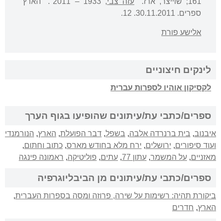
161; שוייצר, ארז. "
עזה צבי
, 1933 – 2011". "הארץ"
ספרים. 30.11.2011. 12.
אלישע פורת
לינקים חיצוניים
לקסיקון אוהיו לספרות עברית
ספרים/כתבי עת/עיתונים שהופיעו בגוף הערך
איבנוב
,
בית ברנרדה אלבה
,
בשפל
,
דבר הפועלת
,
הארץ
,
הנורמנדי
ועוד סיפורים
,
ירושלים
,
ירח מלא בחודש מארס
,
כתוב וחתום
,
מאזניים
,
על המשמר
,
עתון 77
,
עתים
,
פוליטיקה
,
ראמונה פינגה
ספרים/כתבי עת/עיתונים מן הביבליוגרפיה
ביקורת תהיה: רשימות על שירה, פרוזה ומסה בספרות העברית
,
הארץ
,
חדרים