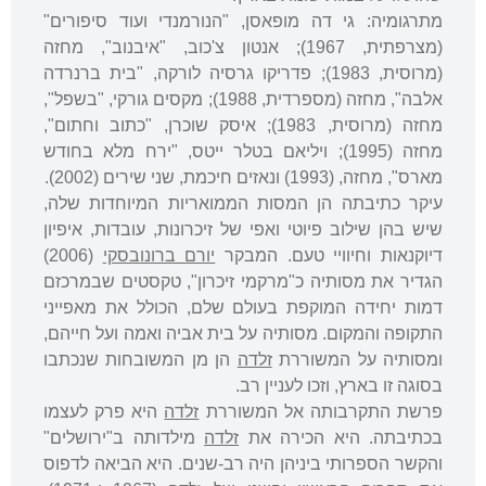
מתרגומיה: גי דה מופאסן, "הנורמנדי ועוד סיפורים"
(מצרפתית, 1967); אנטון צ'כוב, "איבנוב", מחזה
(מרוסית, 1983); פדריקו גרסיה לורקה, "בית ברנרדה
אלבה", מחזה (מספרדית, 1988); מקסים גורקי, "בשפל",
מחזה (מרוסית, 1983); איסק שוכרן, "כתוב וחתום",
מחזה (1995); ויליאם בטלר ייטס, "ירח מלא בחודש
מארס", מחזה, (1993) ונאזים חיכמת, שני שירים (2002).‬
עיקר כתיבתה הן המסות הממואריות המיוחדות שלה,
שיש בהן שילוב פיוטי ואפי של זיכרונות, עובדות, איפיון
דיוקנאות וחיוויי טעם. המבקר
יורם ברונובסקי
(2006)
הגדיר את מסותיה כ"מרקמי זיכרון", טקסטים שבמרכזם
דמות יחידה המוקפת בעולם שלם, הכולל את מאפייני
התקופה והמקום. מסותיה על בית אביה ואמה ועל חייהם,
ומסותיה על המשוררת
זלדה
הן מן המשובחות שנכתבו
בסוגה זו בארץ, וזכו לעניין רב.
פרשת התקרבותה אל המשוררת
זלדה
היא פרק לעצמו
בכתיבתה. היא הכירה את
זלדה
מילדותה ב"ירושלים"
והקשר הספרותי ביניהן היה רב-שנים. היא הביאה לדפוס