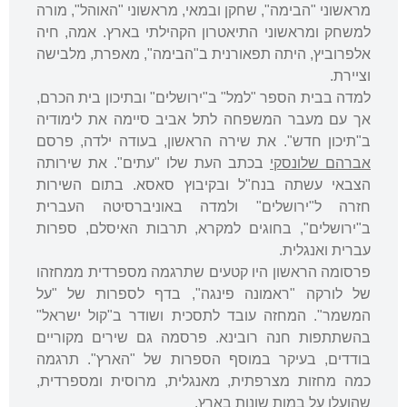
מראשוני "הבימה", שחקן ובמאי, מראשוני "האוהל", מורה
למשחק ומראשוני התיאטרון הקהילתי בארץ. אמה, חיה
אלפרוביץ, היתה תפאורנית ב"הבימה", מאפרת, מלבישה
וציירת.
למדה בבית הספר "למל" ב"ירושלים" ובתיכון בית הכרם,
אך עם מעבר המשפחה לתל אביב סיימה את לימודיה
ב"תיכון חדש". את שירה הראשון, בעודה ילדה, פרסם
אברהם שלונסקי
בכתב העת שלו "עתים". את שירותה
הצבאי עשתה בנח"ל ובקיבוץ סאסא. בתום השירות
חזרה ל"ירושלים" ולמדה באוניברסיטה העברית
ב"ירושלים", בחוגים למקרא, תרבות האיסלם, ספרות
עברית ואנגלית.
פרסומה הראשון היו קטעים שתרגמה מספרדית ממחזהו
של לורקה "ראמונה פינגה", בדף לספרות של "על
המשמר". המחזה עובד לתסכית ושודר ב"קול ישראל"
בהשתתפות חנה רובינא. פרסמה גם שירים מקוריים
בודדים, בעיקר במוסף הספרות של "הארץ". תרגמה
כמה מחזות מצרפתית, מאנגלית, מרוסית ומספרדית,
שהועלו על במות שונות בארץ.