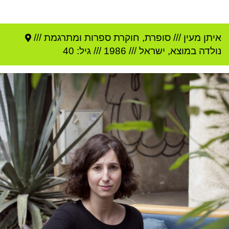
איתן מעין
///
סופרת, חוקרת ספרות ומתרגמת ///
נולדה ב
מוצא
,
ישראל
///
1986
/// גיל: 40