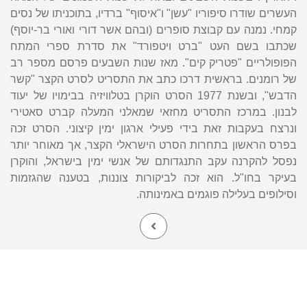
העשרים שודרו סיפוריו "עשן" ו"איסוף" ברדיו, בתוכניתו של נסים
קמחי. נמנה עם קבוצת סופרים (ובהם אשר דורי ואורי בר-יוסף)
שכתבו בשם העט "ברט ויטפורד" את סדרת ספרי המתח
הפופולריים "פטריק קים". מאז שנות השבעים פרסם מספר רב
של רומנים. בראשית דרכו כתב את התסריט לסרט הקצר "קשר
הדבש", ובשנת 1977 הסרט הוקרן בטלוויזיה בבימויו של יעוד
לבנון. במרכז התסריט מחזאי שמאלני המעלה קברט סאטירי
ונרצח בעקבות זאת בידי פעילי ארגון ימין קיצוני. הסרט זכה
בפרס הראשון בתחרות הסרט הישראלי הקצר, אך מאוחר יותר
נפסל להקרנה עקב התנגדותם של אנשי ימין בישראל, והוקרן
בעיקר בחו"ל. הוא זכה לביקורות צוננות, בטענה שהגזמות
וסילופים בעלילה פוגמים באמינותה.