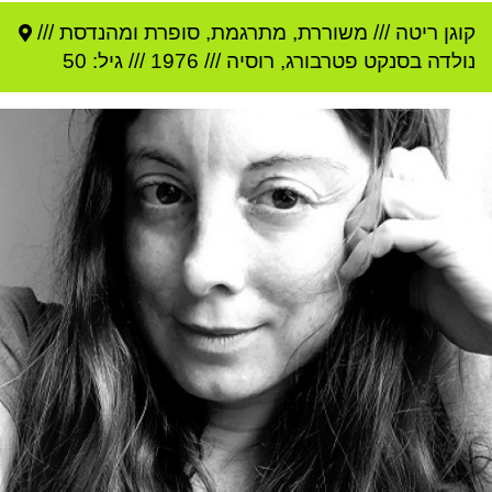
קוגן ריטה
///
משוררת, מתרגמת, סופרת ומהנדסת ///
נולדה ב
סנקט פטרבורג
,
רוסיה
///
1976
/// גיל: 50