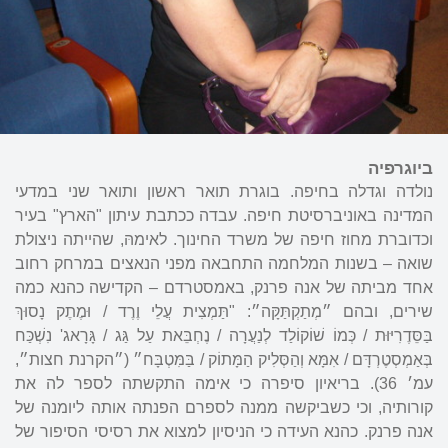
ביוגרפיה
נולדה וגדלה בחיפה. בוגרת תואר ראשון ותואר שני במדעי
המדינה באוניברסיטת חיפה. עבדה ככתבת עיתון "הארץ" בעיר
וכדוברת מחוז חיפה של משרד החינוך. לאימהּ, שהייתה ניצולת
שואה – בשנות המלחמה התחבאה מפני הנאצים במרחק רחוב
אחד מביתה של אנה פרנק, באמסטרדם – הקדישה כהנא כמה
שירים, ובהם ״מְתַקְתַּקָּה״: "תַּמְצִית עֲלֵי וֶרֶד / וּמֶתֶק נָסוּךְ
בַּסֵּדֶרִיּוּת / כְּמוֹ שׁוֹקוֹלַד לְנַעֲרָה / נֶחְבֵּאת עַל גַּג / גָּרָאג' נִשְׁכַּח
בְּאַמְסְטֶרְדָּם / אִמָּא וְהַסְּלִיק הַמָּתוֹק / בַּמִּטְבָּח״ (״הקרנת חצות״,
עמ׳ 36). בריאיון סיפרה כי אימה התקשתה לספר לה את
קורותיה, וכי כשביקשה ממנה לספרם הפנתה אותה ליומנה של
אנה פרנק. כהנא העידה כי הניסיון למצוא את רסיסי הסיפור של