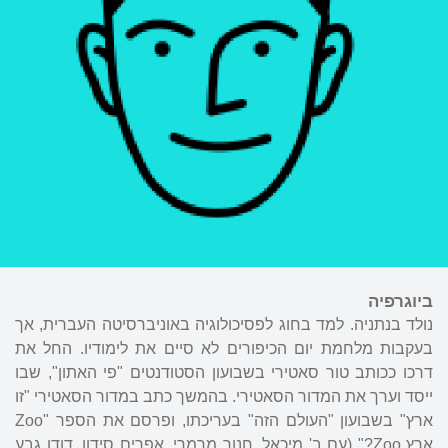
ביוגרפיה
נולד בנתניה. למד בחוג לפסיכולוגיה באוניברסיטה העברית, אך
בעקבות מלחמת יום הכיפורים לא סיים את לימודיו. החל את
דרכו ככותב טור סאטירי בשבועון הסטודנטים "פי האתון", שבו
ייסד וערך את המדור הסאטירי. בהמשך כתב במדור הסאטירי "זו
ארץ" בשבועון "העולם הזה" בעריכתו, ופרסם את הספר "Zoo
ארץ Zoo?" (עם ב' מיכאל, חנוך מרמרי, אפרים סידון,
דודו גבע