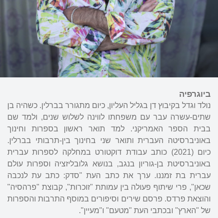
ביוגרפיה
נולד וגדל בקיבוץ דן בגליל העליון, כיום מתגורר בברלין. כשהיה בן
שתים-עשרה עבר עם משפחתו לווינה לשלוש שנים, ולמד שם
בבית הספר האמריקני. למד תואר ראשון בספרות וחינוך
באוניברסיטה העברית ותואר שני בחינוך בין-תרבותי בברלין.
כיום (2021) כותב עבודת דוקטורט במחלקה לספרות עברית
באוניברסיטת בן-גוריון בנגב, בנושא גלובליזציה וספרות עולם
עברית בת זמננו. ערך את כתב העת "סדק: כתב עת לנכבה
שכאן", פרי שיתוף פעולה בין עמותת "זוכרות", קבוצת "פרהסיה"
והוצאת פרדס. פרסם שירים וסיפורים במוסף התרבות והספרות
של "הארץ" ובכתבי העת "מטעם" ו"מעיין".