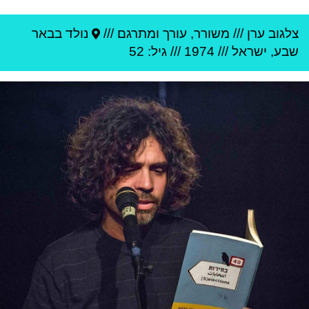
צלגוב ערן
///
משורר, עורך ומתרגם ///
נולד ב
באר
שבע
,
ישראל
///
1974
/// גיל: 52