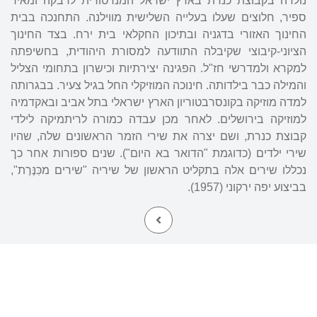
נולדה בקבוצת כנרת בארץ ישראל המנדטורית לרבקה ומאיר
ספיר, חלוצים שעלו בעלייה השלישית מווילנה. התחנכה בבית
החינוך האזורי בדגניה ובתיכון החקלאי בית ירח. בצד החינוך
הציוני-קיבוצי שקיבלה התוודעה למסורת היהודית, בחשיפתה
למקרא ולמדרשי חז"ל. הפגינה יצירתיות וכישרון בתחומי הצליל
והמילה כבר בילדותה. חינוכה המוזיקלי החל בגיל צעיר. בבגרותה
למדה מוזיקה בקונסרבטוריון הארץ ישראלי בתל אביב ובאקדמיה
למוזיקה בירושלים. לאחר מכן עבדה כמורה לריתמיקה לילדי
קבוצת כנרת, ושם יצרה את שירי הזמר הראשונים שלה, שהיו
שירי ילדים (כדוגמת "הדואר בא היום"). שנים ספורות אחר כך
נכללו שירים אלה בתקליט הראשון של שיריה "שירים מכִּנֶּרֶת",
בביצוע יפה ירקוני (1957).