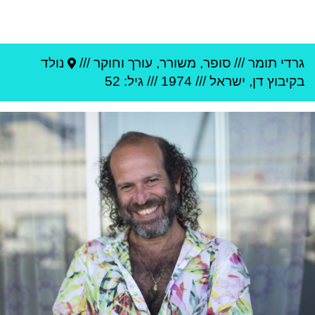
גרדי תומר
///
סופר, משורר, עורך וחוקר ///
נולד
ב
קיבוץ דן
,
ישראל
///
1974
/// גיל: 52