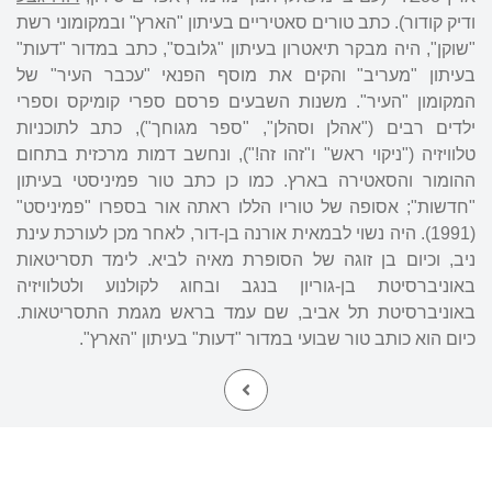
ודיק קודור). כתב טורים סאטיריים בעיתון "הארץ" ובמקומוני רשת
"שוקן", היה מבקר תיאטרון בעיתון "גלובס", כתב במדור "דעות"
בעיתון "מעריב" והקים את מוסף הפנאי "עכבר העיר" של
המקומון "העיר". משנות השבעים פרסם ספרי קומיקס וספרי
ילדים רבים ("אהלן וסהלן", "ספר מגוחך"), כתב לתוכניות
טלוויזיה ("ניקוי ראש" ו"זהו זה!"), ונחשב דמות מרכזית בתחום
ההומור והסאטירה בארץ. כמו כן כתב טור פמיניסטי בעיתון
"חדשות"; אסופה של טוריו הללו ראתה אור בספרו "פמיניסט"
(1991). היה נשוי לבמאית אורנה בן-דור, לאחר מכן לעורכת עינת
ניב, וכיום בן זוגה של הסופרת מאיה לביא. לימד תסריטאות
באוניברסיטת בן-גוריון בנגב ובחוג לקולנוע ולטלוויזיה
באוניברסיטת תל אביב, שם עמד בראש מגמת התסריטאות.
כיום הוא כותב טור שבועי במדור "דעות" בעיתון "הארץ".