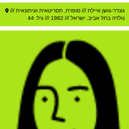
גונדר-גושן איילת
///
סופרת, תסריטאית ועיתונאית ///
נולדה ב
תל אביב
,
ישראל
///
1982
/// גיל: 44