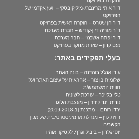
וחוקרת בפרויקט
ד"ר איתי מרינברג-מיליקובסקי – יועץ אקדמי של
הפרויקט
ד"ר חן שטרס – חוקרת ראשית בפרויקט
ד"ר מוריה דיין-קודיש – חברת מערכת
ד"ר יפתח אשכנזי – חבר מערכת
נעם קרון – עוזרת מחקר בפרויקט
בעלי תפקידים באתר:
עידו אנג'ל בוהדנה – בונה האתר
שלומית בן צור – אחראית על עיצוב האתר ועל
חווית המשתמש/ת
טלי בלייכר – עורכת לשונית
נורית וינד קידרון – מעצבת הלוגו
ירדן רותם – מתכנת (ב-2019-2018)
רווית לוין – מנהלת אדמיניסטרטיבית של מכון
הקשרים
יוסי גלרון – ביביליוגרף, לקסיקון אוהיו