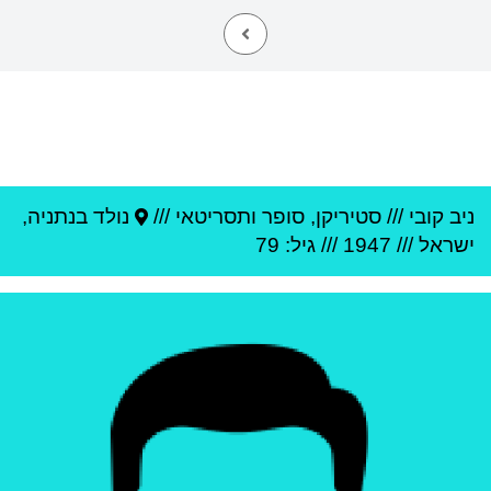
ניב קובי
///
סטיריקן, סופר ותסריטאי ///
נולד ב
נתניה
,
ישראל
///
1947
/// גיל: 79