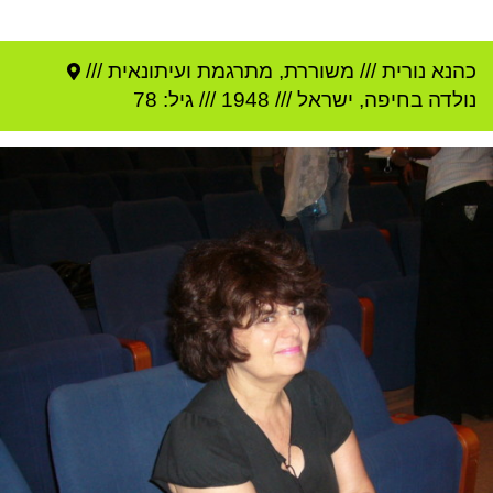
כהנא נורית
///
משוררת, מתרגמת ועיתונאית ///
נולדה ב
חיפה
,
ישראל
///
1948
/// גיל: 78