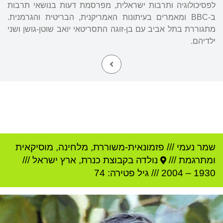
לפסיכולוגיה ותרבות ישראלית, מפרסמת דעות בנושאי תרבות
ב-BBC ומאמרים בעיתונות האמריקנית, הבריטית והגרמנית.
מתגוררת בתל אביב עם בן-זוגה התסריטאי יואב שוטן-גושן ושני
ילדיהם.
שמר נעמי
///
פזמונאית-משוררת, מלחינה, מוסיקאית
ומתרגמת ///
נולדה ב
קבוצת כנרת
,
ארץ ישראל
///
1930
–
2004
/// גיל
פטירה: 74