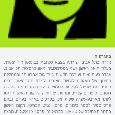
ביוגרפיה
נולדה בתל אביב. שירתה בצבא ככתבת בביטאון חיל האוויר.
בעלת תואר ראשון ושני בפסיכולוגיה מאוניברסיטת תל אביב.
עבדה כעיתונאית ועורכת חדשות ב"ידיעות אחרונות" ובמחלקת
החינוך של האגודה לזכויות האזרח. למדה תסריטאות בבית
הספר סם שפיגל לקולנוע ולטלוויזיה. עד כה פרסמה שלושה
רומנים, סיפורים קצרים ומחזות. יצירותיה של גונדר-גושן תורגמו
ליותר מארבע-עשרה שפות, וזכו בפרסים בארץ ובעולם, ובהם
פרס ספיר לספר ביכורים, פרס וינגייט הבריטי, מקום ראשון
בתחרות כתיבה של IEMED בברצלונה ופרס ויצ"ו איטליה. מרצה