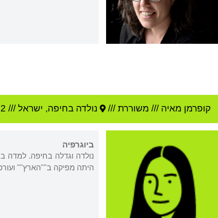
קופרמן מאיה
///
משוררת ///
נולדה ב
חיפה
,
ישראל
///
82
ביוגרפיה
היתה מפיקה ב""הארץ"" ועורכת 