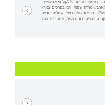
ית הספר סם שפיגל לקולנוע ולטלוויזיה.
 מארבע-עשרה שפות, וזכו בפרסים בארץ
ובעולם, ובהם פרס ספיר לספר ביכורים, פרס וינגייט הבריטי, מקום ראשון בתחרות כתיבה של IEMED בברצלונה ופרס ויצ"ו איטליה. מרצה
תרבות ב-BBC ומאמרים בעיתונות האמריקנית, הבריטית והגרמנית. מתגוררת בתל