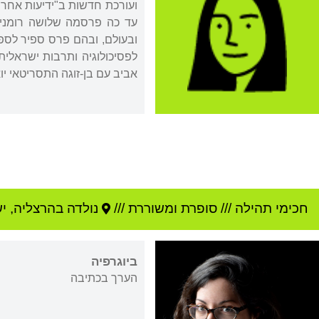
ועורכת חדשות ב"ידיעות אחרונ
עד כה פרסמה שלושה רומנים,
אביב עם בן-זוגה התסריטאי יוא
חכימי תהילה
///
סופרת ומשוררת ///
נולדה ב
הרצליה
,
י
ביוגרפיה
הערך בכתיבה