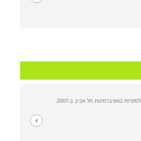
נולדה וגדלה בחיפה. למדה בתיכון "אליאנס". קיבלה תואר ראשון בחוג ללימודי נשים ומגדר ובחוג לספרות באוניברסיטת תל אביב ב-2007.