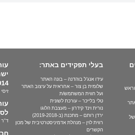
ם
בעלי תפקידים באתר:
עור
ישר
עידו אנג'ל בוהדנה – בונה האתר
14):
שלומית בן צור – אחראית על עיצוב האתר
וראש
זיסי 
ועל חווית המשתמש/ת
טלי בלייכר – עורכת לשונית
עור
אתר
נורית וינד קידרון – מעצבת הלוגו
לסו
ירדן רותם – מתכנת (ב-2019-2018)
של
ד"ר י
רווית לוין – מנהלת אדמיניסטרטיבית של מכון
הקשרים
חבר