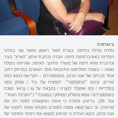
ביוגרפיה
נולדה וגדלה בחיפה. בוגרת תואר ראשון ותואר שני במדעי
המדינה באוניברסיטת חיפה. עבדה ככתבת עיתון "הארץ" בעיר
וכדוברת מחוז חיפה של משרד החינוך. לאימהּ, שהייתה ניצולת
שואה – בשנות המלחמה התחבאה מפני הנאצים במרחק רחוב
אחד מביתה של אנה פרנק, באמסטרדם – הקדישה כהנא כמה
שירים, ובהם ״מְתַקְתַּקָּה״: "תַּמְצִית עֲלֵי וֶרֶד / וּמֶתֶק נָסוּךְ
בַּסֵּדֶרִיּוּת / כְּמוֹ שׁוֹקוֹלַד לְנַעֲרָה / נֶחְבֵּאת עַל גַּג / גָּרָאג' נִשְׁכַּח
בְּאַמְסְטֶרְדָּם / אִמָּא וְהַסְּלִיק הַמָּתוֹק / בַּמִּטְבָּח״ (״הקרנת חצות״,
עמ׳ 36). בריאיון סיפרה כי אימה התקשתה לספר לה את
קורותיה, וכי כשביקשה ממנה לספרם הפנתה אותה ליומנה של
אנה פרנק. כהנא העידה כי הניסיון למצוא את רסיסי הסיפור של