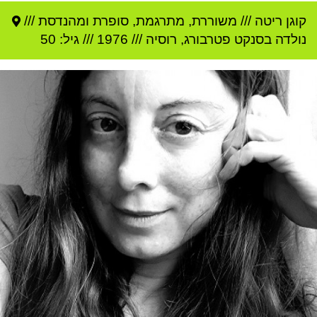
קוגן ריטה
///
משוררת, מתרגמת, סופרת ומהנדסת ///
נולדה ב
סנקט פטרבורג
,
רוסיה
///
1976
/// גיל: 50