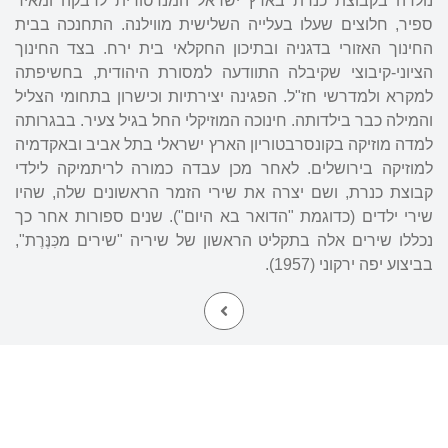
נולדה בקבוצת כנרת בארץ ישראל המנדטורית לרבקה ומאיר
ספיר, חלוצים שעלו בעלייה השלישית מווילנה. התחנכה בבית
החינוך האזורי בדגניה ובתיכון החקלאי בית ירח. בצד החינוך
הציוני-קיבוצי שקיבלה התוודעה למסורת היהודית, בחשיפתה
למקרא ולמדרשי חז"ל. הפגינה יצירתיות וכישרון בתחומי הצליל
והמילה כבר בילדותה. חינוכה המוזיקלי החל בגיל צעיר. בבגרותה
למדה מוזיקה בקונסרבטוריון הארץ ישראלי בתל אביב ובאקדמיה
למוזיקה בירושלים. לאחר מכן עבדה כמורה לריתמיקה לילדי
קבוצת כנרת, ושם יצרה את שירי הזמר הראשונים שלה, שהיו
שירי ילדים (כדוגמת "הדואר בא היום"). שנים ספורות אחר כך
נכללו שירים אלה בתקליט הראשון של שיריה "שירים מכִּנֶּרֶת",
בביצוע יפה ירקוני (1957).