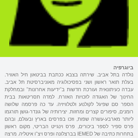
ביוגרפיה
נולדה בתל אביב. שירתה בצבא ככתבת בביטאון חיל האוויר.
בעלת תואר ראשון ושני בפסיכולוגיה מאוניברסיטת תל אביב.
עבדה כעיתונאית ועורכת חדשות ב"ידיעות אחרונות" ובמחלקת
החינוך של האגודה לזכויות האזרח. למדה תסריטאות בבית
הספר סם שפיגל לקולנוע ולטלוויזיה. עד כה פרסמה שלושה
רומנים, סיפורים קצרים ומחזות. יצירותיה של גונדר-גושן תורגמו
ליותר מארבע-עשרה שפות, וזכו בפרסים בארץ ובעולם, ובהם
פרס ספיר לספר ביכורים, פרס וינגייט הבריטי, מקום ראשון
בתחרות כתיבה של IEMED בברצלונה ופרס ויצ"ו איטליה. מרצה