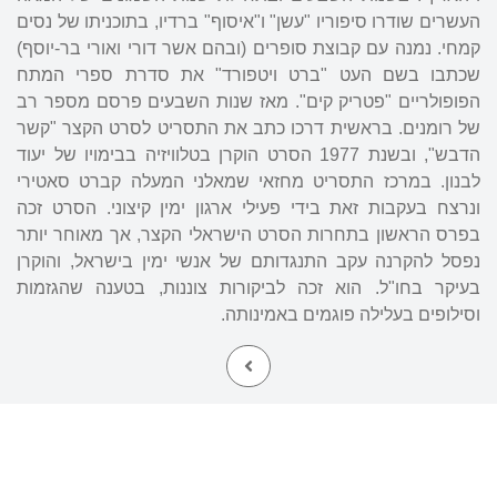
העשרים שודרו סיפוריו "עשן" ו"איסוף" ברדיו, בתוכניתו של נסים
קמחי. נמנה עם קבוצת סופרים (ובהם אשר דורי ואורי בר-יוסף)
שכתבו בשם העט "ברט ויטפורד" את סדרת ספרי המתח
הפופולריים "פטריק קים". מאז שנות השבעים פרסם מספר רב
של רומנים. בראשית דרכו כתב את התסריט לסרט הקצר "קשר
הדבש", ובשנת 1977 הסרט הוקרן בטלוויזיה בבימויו של יעוד
לבנון. במרכז התסריט מחזאי שמאלני המעלה קברט סאטירי
ונרצח בעקבות זאת בידי פעילי ארגון ימין קיצוני. הסרט זכה
בפרס הראשון בתחרות הסרט הישראלי הקצר, אך מאוחר יותר
נפסל להקרנה עקב התנגדותם של אנשי ימין בישראל, והוקרן
בעיקר בחו"ל. הוא זכה לביקורות צוננות, בטענה שהגזמות
וסילופים בעלילה פוגמים באמינותה.