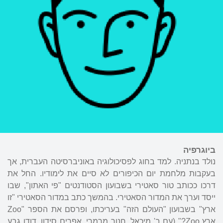
ביוגרפיה
נולד בנתניה. למד בחוג לפסיכולוגיה באוניברסיטה העברית, אך
בעקבות מלחמת יום הכיפורים לא סיים את לימודיו. החל את
דרכו ככותב טור סאטירי בשבועון הסטודנטים "פי האתון", שבו
ייסד וערך את המדור הסאטירי. בהמשך כתב במדור הסאטירי "זו
ארץ" בשבועון "העולם הזה" בעריכתו, ופרסם את הספר "Zoo
ארץ Zoo?" (עם ב' מיכאל, חנוך מרמרי, אפרים סידון,
דודו גבע