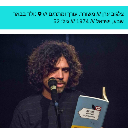
צלגוב ערן
///
משורר, עורך ומתרגם ///
נולד ב
באר
שבע
,
ישראל
///
1974
/// גיל: 52