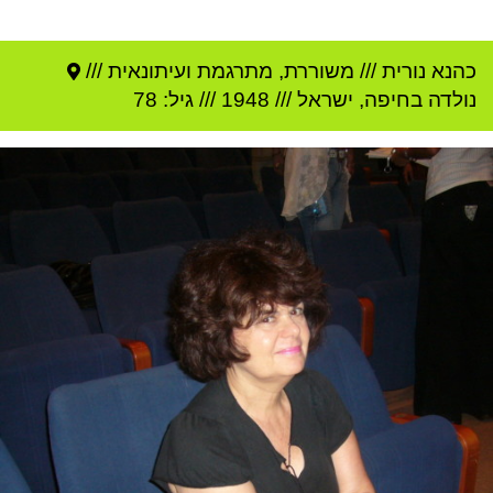
כהנא נורית
///
משוררת, מתרגמת ועיתונאית ///
נולדה ב
חיפה
,
ישראל
///
1948
/// גיל: 78