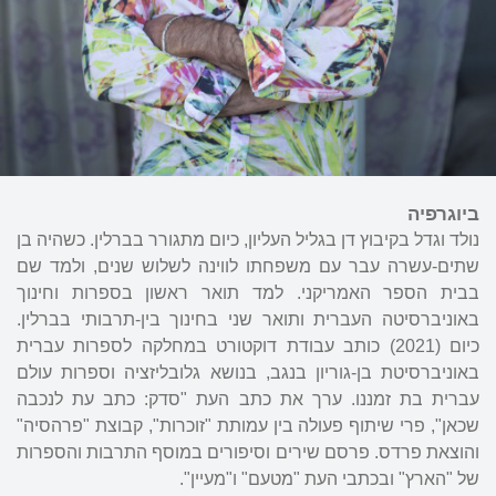
ביוגרפיה
נולד וגדל בקיבוץ דן בגליל העליון, כיום מתגורר בברלין. כשהיה בן
שתים-עשרה עבר עם משפחתו לווינה לשלוש שנים, ולמד שם
בבית הספר האמריקני. למד תואר ראשון בספרות וחינוך
באוניברסיטה העברית ותואר שני בחינוך בין-תרבותי בברלין.
כיום (2021) כותב עבודת דוקטורט במחלקה לספרות עברית
באוניברסיטת בן-גוריון בנגב, בנושא גלובליזציה וספרות עולם
עברית בת זמננו. ערך את כתב העת "סדק: כתב עת לנכבה
שכאן", פרי שיתוף פעולה בין עמותת "זוכרות", קבוצת "פרהסיה"
והוצאת פרדס. פרסם שירים וסיפורים במוסף התרבות והספרות
של "הארץ" ובכתבי העת "מטעם" ו"מעיין".