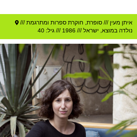
איתן מעין
///
סופרת, חוקרת ספרות ומתרגמת ///
נולדה ב
מוצא
,
ישראל
///
1986
/// גיל: 40