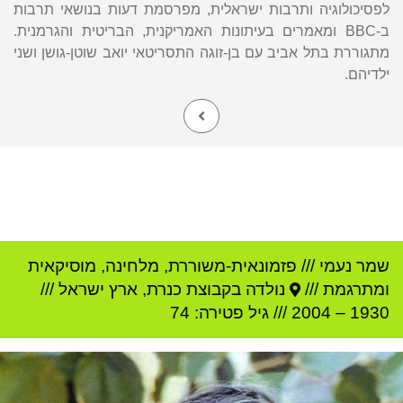
לפסיכולוגיה ותרבות ישראלית, מפרסמת דעות בנושאי תרבות
ב-BBC ומאמרים בעיתונות האמריקנית, הבריטית והגרמנית.
מתגוררת בתל אביב עם בן-זוגה התסריטאי יואב שוטן-גושן ושני
ילדיהם.
שמר נעמי
///
פזמונאית-משוררת, מלחינה, מוסיקאית
ומתרגמת ///
נולדה ב
קבוצת כנרת
,
ארץ ישראל
///
1930
–
2004
/// גיל
פטירה: 74