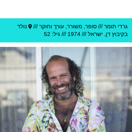
גרדי תומר
///
סופר, משורר, עורך וחוקר ///
נולד
ב
קיבוץ דן
,
ישראל
///
1974
/// גיל: 52