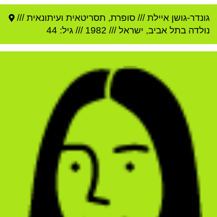
גונדר-גושן איילת
///
סופרת, תסריטאית ועיתונאית ///
נולדה ב
תל אביב
,
ישראל
///
1982
/// גיל: 44