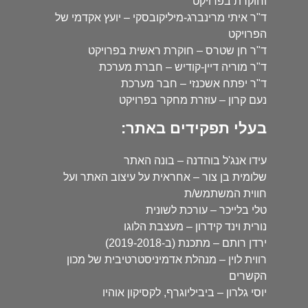
וחוקרת בפרויקט
ד"ר איתי מרינברג-מיליקובסקי – יועץ אקדמי של
הפרויקט
ד"ר חן שטרס – חוקרת ראשית בפרויקט
ד"ר מוריה דיין-קודיש – חברת מערכת
ד"ר יפתח אשכנזי – חבר מערכת
נעם קרון – עוזרת מחקר בפרויקט
בעלי תפקידים באתר:
עידו אנג'ל בוהדנה – בונה האתר
שלומית בן צור – אחראית על עיצוב האתר ועל
חווית המשתמש/ת
טלי בלייכר – עורכת לשונית
נורית וינד קידרון – מעצבת הלוגו
ירדן רותם – מתכנת (ב-2019-2018)
רווית לוין – מנהלת אדמיניסטרטיבית של מכון
הקשרים
יוסי גלרון – ביביליוגרף, לקסיקון אוהיו