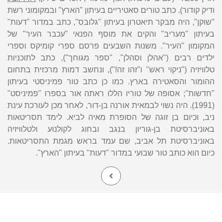
ודיק קודור). כתב טורים סאטיריים בעיתון "הארץ" ובמקומוני רשת
"שוקן", היה מבקר תיאטרון בעיתון "גלובס", כתב במדור "דעות"
בעיתון "מעריב" והקים את מוסף הפנאי "עכבר העיר" של
המקומון "העיר". משנות השבעים פרסם ספרי קומיקס וספרי
ילדים רבים ("אהלן וסהלן", "ספר מגוחך"), כתב לתוכניות
טלוויזיה ("ניקוי ראש" ו"זהו זה!"), ונחשב דמות מרכזית בתחום
ההומור והסאטירה בארץ. כמו כן כתב טור פמיניסטי בעיתון
"חדשות"; אסופה של טוריו הללו ראתה אור בספרו "פמיניסט"
(1991). היה נשוי לבמאית אורנה בן-דור, לאחר מכן לעורכת עינת
ניב, וכיום בן זוגה של הסופרת מאיה לביא. לימד תסריטאות
באוניברסיטת בן-גוריון בנגב ובחוג לקולנוע ולטלוויזיה
באוניברסיטת תל אביב, שם עמד בראש מגמת התסריטאות.
כיום הוא כותב טור שבועי במדור "דעות" בעיתון "הארץ".