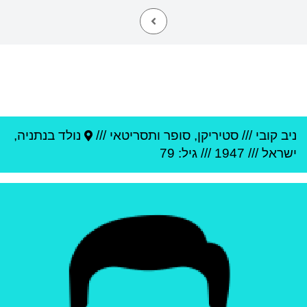
ניב קובי
///
סטיריקן, סופר ותסריטאי ///
נולד ב
נתניה
,
ישראל
///
1947
/// גיל: 79