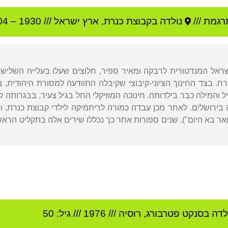
רגמת ///
נולדה ב
קבוצת כנרת
,
ארץ ישראל
///
1930
–
04
ראל המנדטורית לרבקה ומאיר ספיר, חלוצים שעלו בעלייה השלישית
ירח. בצד החינוך הציוני-קיבוצי שקיבלה התוודעה למסורת היהודית,
יל והמילה כבר בילדותה. חינוכה המוזיקלי החל בגיל צעיר. בבגרותה 
 בירושלים. לאחר מכן עבדה כמורה לריתמיקה לילדי קבוצת כנרת, 
אר בא היום"). שנים ספורות אחר כך נכללו שירים אלה בתקליט הראשון ש
לדה ב
סנקט פטרבורג
,
רוסיה
///
1976
/// גיל: 50