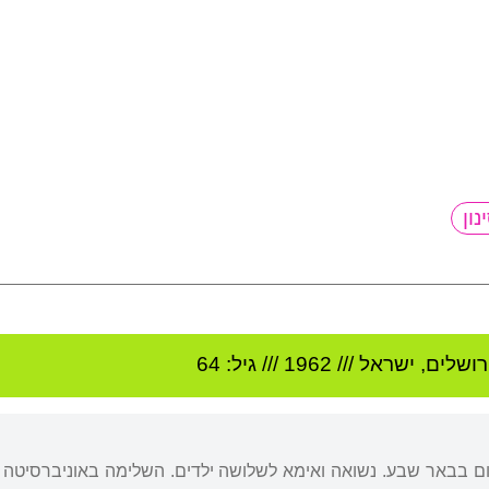
רושלים
,
ישראל
///
1962
/// גיל: 64
יום בבאר שבע. נשואה ואימא לשלושה ילדים. השלימה באוניברסיט