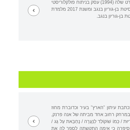
ראשון ותואר שני בספרות אנגלית ותואר דוקטור בחטיבה לפולקלור שבחוג לספרות עברית. הדוקטורט שלה (1994) עסק בניתוח פולקלוריסטי
של סיפורי חיים של ניצולי שואה הונגריים. משנת 1997 מלמדת במחלקה לספרות עברית באוניברסיטת בן-גוריון בנגב ומשנת 2017 מלמדת
 בן-גוריון בנגב.
כתבת עיתון "הארץ" בעיר וכדוברת מחוז
 במרחק רחוב אחד מביתה של אנה פרנק,
ְמוֹ שׁוֹקוֹלַד לְנַעֲרָה / נֶחְבֵּאת עַל גַּג /
ֶרְדָּם / אִמָּא וְהַסְּלִיק הַמָּתוֹק / בַּמִּטְבָּח״ (״הקרנת חצות״, עמ׳ 36). בריאיון סיפרה כי אימה התקשתה לספר לה את