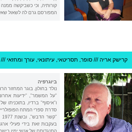
קורותיה, וכי כשביקשה ממנה 
המפורסם גרם לה לשאול שאלו
קרישק אריה
///
סופר, תסריטאי, עיתונאי, עורך ומחזאי ///
ביוגרפיה
נולד בחולון. בוגר המחזור הר
"על המשמר", "ידיעות אחרונ
ו"איסוף" ברדיו, בתוכניתו ש
סדרת ספרי המתח הפופולריים
"ק
בעקבות זאת בידי פעילי ארג
התנגדותם של אנשי ימין בישרא