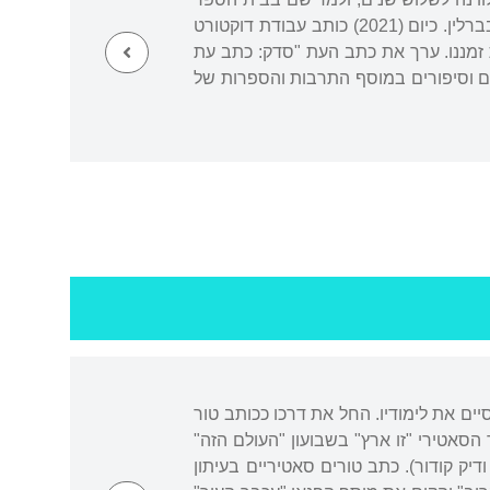
האמריקני. למד תואר ראשון בספרות וחינוך באוניברסיטה העברית ותואר שני בחינוך בין-תרבותי בברלין. כיום (2021) כותב עבודת דוקטורט
 זמננו. ערך את כתב העת "סדק: כתב עת
ים וסיפורים במוסף התרבות והספרות של
ים את לימודיו. החל את דרכו ככותב טור
סאטירי "זו ארץ" בשבועון "העולם הזה"
דיק קודור). כתב טורים סאטיריים בעיתון