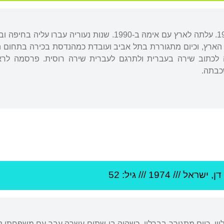
נולדה בסנקט פטרבורג ב-1976. עלתה לארץ עם אימהּ ב-1990. ש
 הארץ, וכיום מתגוררת בתל אביב ועובדת כמהנדסת בכירה בתחום ה
כתוב שירה בעברית ולתרגם לעברית שירה רוסית. פרסמה לראש
כבתה.
דן
,
ישראל
///
1974
/// גיל: 52
עליון, כיום מתגורר בברלין. כשהיה בן שתים-עשרה עבר עם משפחתו 