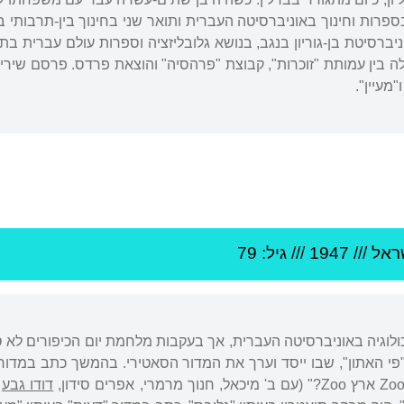
רסיטת בן-גוריון בנגב, בנושא גלובליזציה וספרות עולם עברית בת
לה בין עמותת "זוכרות", קבוצת "פרהסיה" והוצאת פרדס. פרסם שיר
מעיין".
ראל
///
1947
/// גיל: 79
ולוגיה באוניברסיטה העברית, אך בעקבות מלחמת יום הכיפורים לא סי
פי האתון", שבו ייסד וערך את המדור הסאטירי. בהמשך כתב במדור ה
דודו גבע
ו