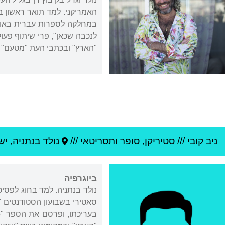
במחלקה לספרות עברית באוניב
לנכבה שכאן", פרי שיתוף פעו
"הארץ" ובכתבי העת "מטעם" ו"
ניב קובי
///
סטיריקן, סופר ותסריטאי ///
נולד ב
נתניה
,
יש
ביוגרפיה
נולד בנתניה. למד בחוג לפסיכ
סאטירי בשבועון הסטודנטים "
בעריכתו, ופרסם את הספר "Zoo ארץ Zoo?" (עם ב' מיכאל, חנוך מרמרי, אפרים סידון,