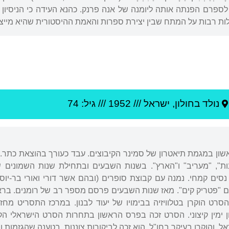
לספרם הפנתה אותה ליומנה של אנה פרנק. כהנא העידה כי הניסיון 
ת רבות על המתח שבין יצירת ספרות והאמת ההיסטורית שהיא מייצ
נולד ב
חולון
,
ישראל
///
1952
/// גיל: 74
אשון במגמת תיאטרון של סמינר הקיבוצים. עבד כעורך בהוצאת כתר. 
ות", "מעריב" ו"הארץ". בשנות השבעים ובתחילת שנות השמונים 
ל נסים קמחי. נמנה עם קבוצת סופרים (ובהם אשר דורי ואורי בר-י
 "פטריק קים". מאז שנות השבעים פרסם מספר רב של רומנים. בר
שר הדבש", ובשנת 1977 הסרט הוקרן בטלוויזיה בבימויו של יעוד לבנון. במרכז 
ון ימין קיצוני. הסרט זכה בפרס הראשון בתחרות הסרט הישראלי ה
ל, והוקרן בעיקר בחו"ל. הוא זכה לביקורות צוננות, בטענה שהגזמות ו