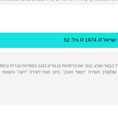
ישראל
///
1974
/// גיל: 52
ל בבאר-שבע. בוגר אוניברסיטת בן-גוריון בנגב בספרות עברית ובספר
סד קולקטיב השירה "ינשוף האבן", כתב העת לשירה "דקה" והוצאת 