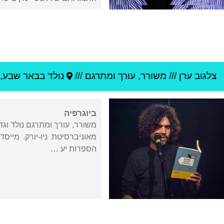
צלגוב ערן
///
משורר, עורך ומתרגם ///
נולד ב
באר שבע
,
ביוגרפיה
משורר, עורך ומתרגם נולד וגד
מאוניברסיטת ניו-יורק. מיי
הספרות יע …