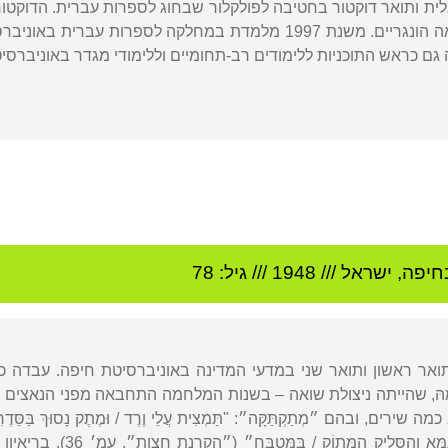
 גם כראש התוכניות ללימודים רב-תחומיים וללימודי מגדר באוניברסיטת
חיפה
,
ישראל
///
1948
/// גיל: 78
תואר ראשון ותואר שני במדעי המדינה באוניברסיטת חיפה. עבדה כ
הּ, שהייתה ניצולת שואה – בשנות המלחמה התחבאה מפני הנאצים
בהם ״מְתַקְתַּקָּה״: "תַּמְצִית עֲלֵי וֶרֶד / וּמֶתֶק נָסוּךְ בַּסֵּדֶרִיּוּת / כּ
גָּרָאג' נִשְׁכַּח בְּאַמְסְט