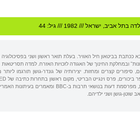
לדה ב
תל אביב
,
ישראל
///
1982
/// גיל: 44
 ככתבת בביטאון חיל האוויר. בעלת תואר ראשון ושני בפסיכולוגיה 
ות" ובמחלקת החינוך של האגודה לזכויות האזרח. למדה תסריטאות בב
 סיפורים קצרים ומחזות. יצירותיה של גונדר-גושן תורגמו ליותר
לפסיכולוגיה ותרבות ישראלית, מפרסמת דעות בנושאי 
ב שוטן-גושן ושני ילדיהם.