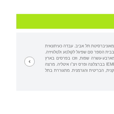
מאוניברסיטת תל אביב. עבדה כעיתונאית
ית הספר סם שפיגל לקולנוע ולטלוויזיה.
 מארבע-עשרה שפות, וזכו בפרסים בארץ
ובעולם, ובהם פרס ספיר לספר ביכורים, פרס וינגייט הבריטי, מקום ראשון בתחרות כתיבה של IEMED בברצלונה ופרס ויצ"ו איטליה. מרצה
תרבות ב-BBC ומאמרים בעיתונות האמריקנית, הבריטית והגרמנית. מתגוררת בתל