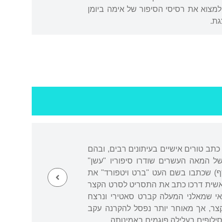
למצוא את רסיסי הסיפור של אימה ביומן
גת.
כתב טורים אישיים בעיתונים רבים, ובהם
של המאה העשרים שודרו סיפוריו "עשן"
וסף) שכתבו בשם העט "ברט ויטפורד" את
אשית דרכו כתב את התסריט לסרט הקצר
התסריט מחזאי שמאלני המעלה קברט סאטירי ונרצח
קצר, אך מאוחר יותר נפסל להקרנה עקב
סילופים בעלילה פוגמים באמינותה.