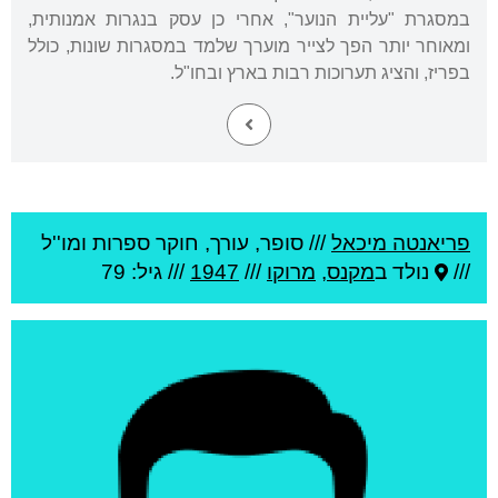
במסגרת "עליית הנוער", אחרי כן עסק בנגרות אמנותית,
ומאוחר יותר הפך לצייר מוערך שלמד במסגרות שונות, כולל
בפריז, והציג תערוכות רבות בארץ ובחו"ל.
פריאנטה מיכאל
///
סופר, עורך, חוקר ספרות ומו''ל
///
נולד ב
מקנס
,
מרוקו
///
1947
/// גיל: 79