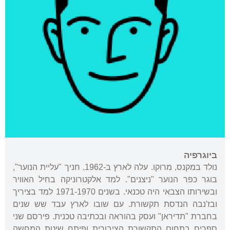
ביוגרפיה
נולד במקנס, מרוקו. עלה לארץ ב-1962. חניך "עליית הנוער",
בוגר כפר הנוער "ניצנים". למד אלקטרוניקה בחיל האוויר
ובשירותו הצבאי היה טכנאי. בשנים 1971-1970 למד בציריך
ובז'נבה הנדסת תקשורת. עם שובו לארץ עבד שש שנים
בחברת "תדיראן" ועסק בהוראה ובכתיבה טכנית. פירסם שני
ספרים בתחום התקשורת הציבורית ופיתח שיטת המחשה