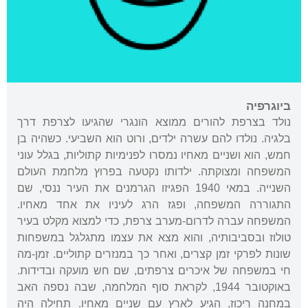
ביוגרפיה
נולד בצרפת להורים ממוצא הונגרי שהגיעו לצרפת דרך
בלגיה. נולדו להם עשרה ילדים, ורוט הוא השביעי. כשהיה בן
חמש, הוא ושניים מאחיו נמסרו לפנימיות קתוליות, בגלל עוני
המשפחה ומצוקתה. ילדותו נקטעה בפרוץ מלחמת העולם
השנייה. במאי 1940 הפגיזו הגרמנים את העיר ננסי, שם
התגוררה המשפחה, ופגז הרג לעיניו את אחד מאחיו.
המשפחה עברה לדרום-מערב צרפת, כדי למצוא מקלט בעיר
טולוז ובסביבותיה, והוא מצא את עצמו מתגלגל במשפחות
שונות לפרקי זמן קצרים, ואחר כך במנזרים קתוליים. זמן-מה
חי במשפחה של איכרים צרפתים, שם חש מועקה ובדידות.
באוקטובר 1944, לקראת סוף המלחמה, שבה נספה האב
במחנה ריכוז, הגיע לארץ עם שניים מאחיו. תחילה היה