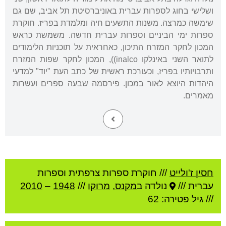
ושלישי בחוג לספרות עברית באוניברסיטת תל אביב, שם גם
שימשה כמרצה. משנות התשעים חיה ומלמדת בפריז. חוקרת
ספרות ימי הביניים וספרות עברית חדשה. משמשת כראש
המכון לחקר המזרח התיכון, כאחראית על תוכניות הלימודים
לתואר השני באינלקו inalco)), המכון לחקר שפות המזרח
ותרבויותיו בפריז, וכעורכת ראשית של כתב העת "יוד" למדעי
היהדות היוצא לאור במכון. פירסמה שבעה ספרים ועשרות
מאמרים.
חסין ז'ולייט
///
חוקרת ספרות צרפתית וספרות
עברית ///
נולדה ב
מקנס
,
מרוקו
///
1948
–
2010
/// גיל
פטירה: 62