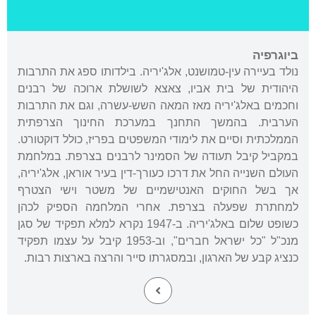
ביוגרפיה
נולד בעיירה עין-טמושנט, אלג'יריה. בילדותו ספג את התרבות
היהודית של בית אביו, צאצא לשושלת ארוכה של רבנים
וחכמים באלג'יריה מאז המאה השש-עשרה, וגם את התרבות
הערבית. בהמשך התחנך במערכת החינוך הצרפתית
הממלכתית וסיים את לימודי המשפטים בפריז, כולל דוקטורט.
במקביל קיבל תעודה של הסמינר לרבנים בצרפת. במלחמת
העולם השנייה החל את דרכו כעורך-דין בעיר אוראן, אלג'יריה,
אך בשל החוקים האנטישמיים של משטר וישי הצטרף
למחתרת שפעלה בצרפת. אחרי המלחמה הספיק לכהן
כשופט שלום באלג'יריה. ב-1947 נקרא למלא תפקיד של סגן
מנכ"ל "כל ישראל חברים", וב-1953 קיבל על עצמו תפקיד
כנציג קבע של הארגון, ובמסגרתו סייר והרצה בארצות רבות.