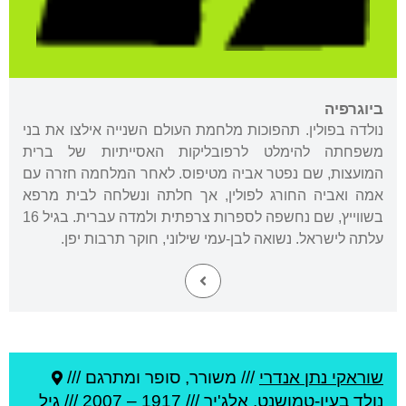
ביוגרפיה
נולדה בפולין. תהפוכות מלחמת העולם השנייה אילצו את בני
משפחתה להימלט לרפובליקות האסייתיות של ברית
המועצות, שם נפטר אביה מטיפוס. לאחר המלחמה חזרה עם
אמה ואביה החורג לפולין, אך חלתה ונשלחה לבית מרפא
בשווייץ, שם נחשפה לספרות צרפתית ולמדה עברית. בגיל 16
עלתה לישראל. נשואה לבן-עמי שילוני, חוקר תרבות יפן.
שוראקי נתן אנדרי
///
משורר, סופר ומתרגם ///
נולד ב
עין-טמושנט
,
אלג'יר
///
1917
–
2007
/// גיל