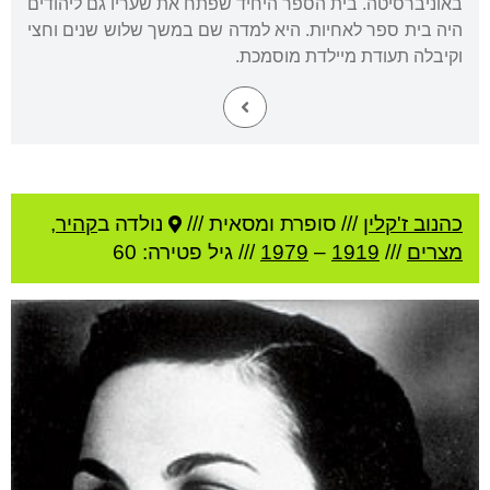
באוניברסיטה. בית הספר היחיד שפתח את שעריו גם ליהודים
היה בית ספר לאחיות. היא למדה שם במשך שלוש שנים וחצי
וקיבלה תעודת מיילדת מוסמכת.
כהנוב ז'קלין
///
סופרת ומסאית ///
נולדה ב
קהיר
,
מצרים
///
1919
–
1979
/// גיל
פטירה: 60