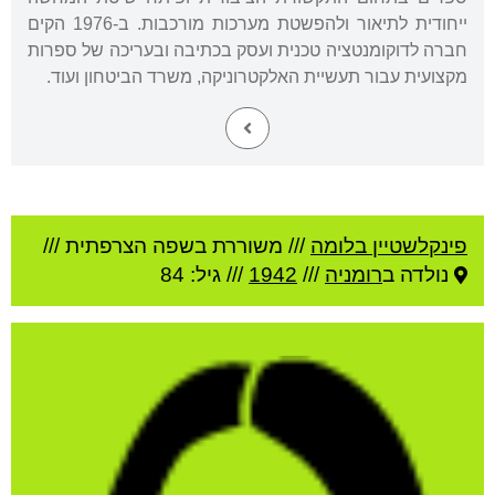
ייחודית לתיאור ולהפשטת מערכות מורכבות. ב-1976 הקים
חברה לדוקומנטציה טכנית ועסק בכתיבה ובעריכה של ספרות
מקצועית עבור תעשיית האלקטרוניקה, משרד הביטחון ועוד.
פינקלשטיין בלומה
///
משוררת בשפה הצרפתית ///
נולדה ב
רומניה
///
1942
/// גיל: 84