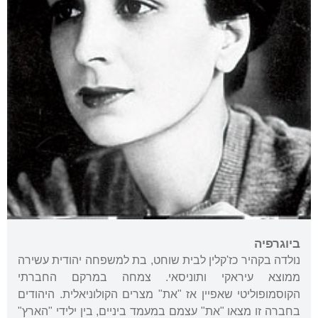
ביוגרפיה
נולדה בקהיר כז'קלין לבית שוחט, בת למשפחה יהודית עשירה
ממוצא עיראקי ותוניסאי. צמחה במרקם החברתי
הקוסמופוליטי שאפיין אז "את" מצרים הקולוניאלית. היהודים
בחברה זו מצאו "את" עצמם במעמד ביניים, בין ילידי "הארץ"