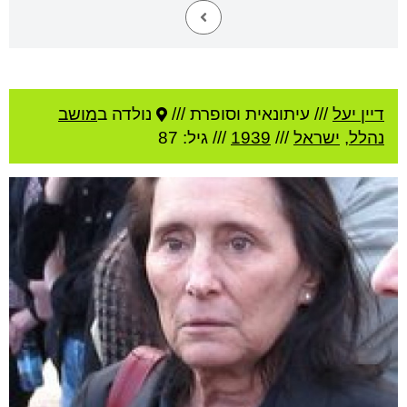
דיין יעל
///
עיתונאית וסופרת ///
נולדה ב
מושב
נהלל
,
ישראל
///
1939
/// גיל: 87