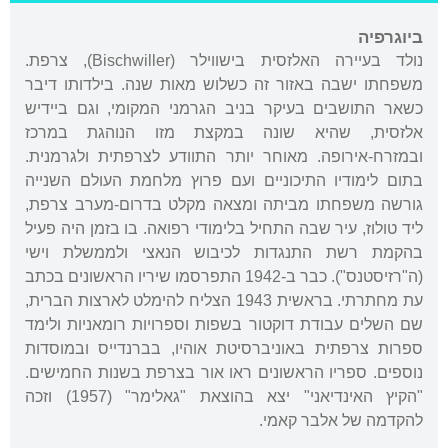
ביוגרפיה
נולד בעיירה האלזסית בישווילר (Bischwiller), צרפת.
משפחתו ישבה באזור זה כשלוש מאות שנה. בילדותו דיבר
כשאר התושבים בעיקר בניב הגרמני המקומי, וגם ביידיש
אלזסית, שהיא שונה במקצת מזו הנוהגת במרכז
ובמזרח-אירופה. מאוחר יותר התוודע לצרפתית ולגרמנית.
בתום לימודיו התיכוניים ועם פרוץ מלחמת העולם השנייה
גורשה משפחתו מביתה ומצאה מקלט בדרום-מערב צרפת,
ליד טולוז, עיר שבה התחיל בלימודי רפואה. בו בזמן היה פעיל
בהקמת רשת התנגדות לכיבוש הנאצי ולממשלת וישי
(ה"רזיסטנס"). כבר ב-1942 התפרסמו שיריו הראשונים בכתב
עת מחתרתי. בראשית 1943 הצליח להימלט לארצות הברית,
שם השלים עבודת דוקטור בשפות וספרויות רומאניות ולימד
ספרות צרפתית באוניברסיטת אוהיו, בברנדייס ובמוסדות
נוספים. ספריו הראשונים ראו אור בצרפת בשנות החמישים.
"הקיץ האינדיאני" יצא בהוצאת "גאלימר" (1957) וזכה
להקדמה של אלבר קאמי.