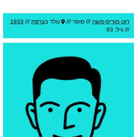
רוט מוריס-משה
///
סופר ///
נולד ב
צרפת
///
1933
/// גיל: 93