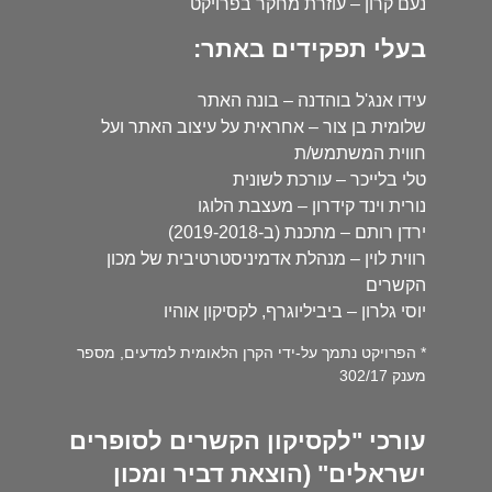
נעם קרון – עוזרת מחקר בפרויקט
בעלי תפקידים באתר:
עידו אנג'ל בוהדנה – בונה האתר
שלומית בן צור – אחראית על עיצוב האתר ועל
חווית המשתמש/ת
טלי בלייכר – עורכת לשונית
נורית וינד קידרון – מעצבת הלוגו
ירדן רותם – מתכנת (ב-2019-2018)
רווית לוין – מנהלת אדמיניסטרטיבית של מכון
הקשרים
יוסי גלרון – ביביליוגרף, לקסיקון אוהיו
* הפרויקט נתמך על-ידי הקרן הלאומית למדעים, מספר
מענק 302/17
עורכי "לקסיקון הקשרים לסופרים
ישראלים" (הוצאת דביר ומכון