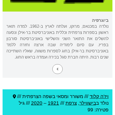
ביוגרפיה
נולדה במכנאס, מרוקו, ועלתה לארץ ב-1962. למדה תואר
ראשון בספרות צרפתית וכללית באוניברסיטת בר-אילן ונסעה
להשלים את התואר השני והשלישי באוניברסיטת סורבון
בפריז. עם סיום לימודיה שבה ארצה וחזרה ללמד
באוניברסיטת בר-אילן בחוג לספרות משווה, שאליו השתייכה
שנים רבות. היתה חברת סגל בכירה ועמדה בראש החוג.
ויז'ה קלוד
///
משורר ומסאי בשפה הצרפתית ///
נולד ב
בישווילר
,
צרפת
///
1921
–
2020
/// גיל
פטירה: 99