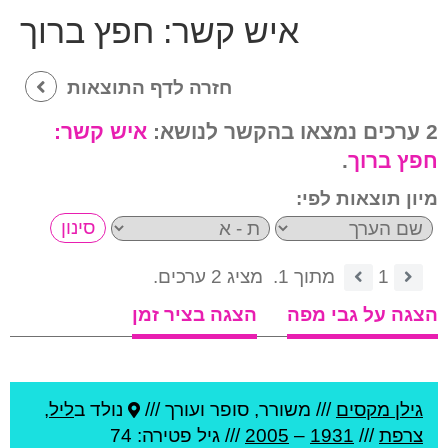
איש קשר:
חפץ ברוך
חזרה לדף התוצאות
2 ערכים נמצאו בהקשר לנושא:
איש קשר:
חפץ ברוך
.
מיון תוצאות לפי:
1
מתוך 1.
מציג 2 ערכים.
הצגה על גבי מפה
הצגה בציר זמן
גילן מקסים
///
משורר, סופר ועורך ///
נולד ב
ליל
,
צרפת
///
1931
–
2005
/// גיל
פטירה: 74