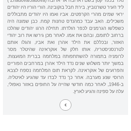
נולד בכפר קטן בשם ז'אדובה או יאדובה (Zhadova/Jadova )
ליד העיר טשרנוביץ, בירת חבל בוקובינה. הורי הוריו היו יהודים
יראי שמים מהרי הקרפטים. אביו ואמו היו יהודים מתבוללים
משכילים. האב עבד כמהנדס טחנות קמח. כבן שמונה היה
כשפלשו הגרמנים לכפר הולדתו. תחילה הרגו יהודים שהלכו
ברחוב לתומם, ובהם את אמו. לאחר מכן גירשו את רוב יהודי
האזור, ובכללם את הילד אהרן ואת אביו, והגלו אותם
לטרנסניסטריה, אותו חלק של אוקראינה שהיטלר מסר
לרומניה בתמורה להשתתפותה במלחמה בברית המועצות.
במשך יותר משלוש שנים נדד הילד אהרן במרחבים הפוריים
והפרועים של אוקראינה. לקראת תום המלחמה נספח לצבא
הרוסי שנע מערבה. אחר כך נדד לבדו עד שהגיע לאיטליה.
ב-1946, לאחר כמה חודשי שהייה על החופים באזור נאפולי,
עלה על ספינה והגיע לארץ.