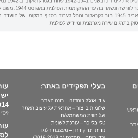
העולם השנ
את השואה. מקראקוב
האדום והצבא הפולני. באביב 1945 חזר לקראקוב והחל לעבוד בסניף המקומי
וק בתרגום שירה מגרמנית ומיידיש לפולנית.
ם
בעלי תפקידים באתר:
עור
ישר
עידו אנג'ל בוהדנה – בונה האתר
14):
שלומית בן צור – אחראית על עיצוב האתר
וראש
זיסי 
ועל חווית המשתמש/ת
טלי בלייכר – עורכת לשונית
עור
אתר
נורית וינד קידרון – מעצבת הלוגו
לסו
ירדן רותם – מתכנת (ב-2019-2018)