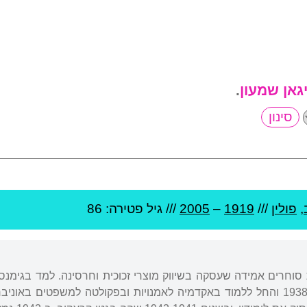
יגאן שמעון
.
,
פולין
///
1919
–
2005
/// גיל
פטירה: 86
וחרים אמידה שעסקה בשיווק מוצרי זכוכית וחרסינה. למד בגימנסיה
את לימודיו התיכוניים ב-1938 והחל ללמוד באקדמיה לאמנויות ובפקולטה למשפ