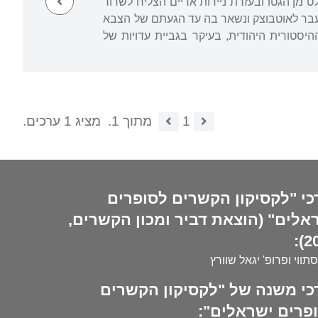
ייה נאלץ להפסיק את לימודיו, ובשנים 1942-1941 שהה בגטו קראקוב. ב-1942 נמלט מן הגטו ובעזרת ניירות אריים הצליח לשרוד
 עבר לוורשה ונשאר בה עד ההתקוממות הפולנית באוגוסט 1944. משם עבר לאוטבוצק ונשאר בה עד הגעתם של הצבא
 של הוועדה ההיסטורית היהודית, בעיקר בגביית עדויות של
1
מתוך 1.
מציג 1 ערכים.
כי "לקסיקון הקשרים לסופרים
אלים" (הוצאת דביר ומכון הקשרים,
20
סתווי ופרופ' יגאל שוורץ
כי משנה של "לקסיקון הקשרים
פרים ישראלים":