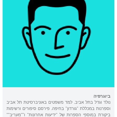
ביוגרפיה
נולד וגדל בתל אביב. למד משפטים באוניברסיטת תל אביב
וספרנות במכללת "גורדון" בחיפה. פירסם סיפורים ורשימות
ביקורת במוספי הספרות של "ידיעות אחרונות" ו""מעריב""