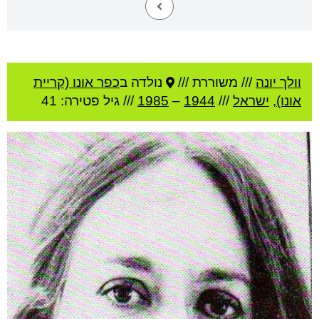
וולך יונה
///
משוררת ///
נולדה ב
כפר אונו (קריית
אונו)
,
ישראל
///
1944
–
1985
/// גיל
פטירה: 41