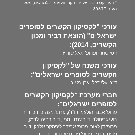
* הפרויקט נתמך על-ידי הקרן הלאומית למדעים, מספר
מענק 302/17
עורכי "לקסיקון הקשרים לסופרים
ישראלים" (הוצאת דביר ומכון
הקשרים, 2014):
זיסי סתווי ופרופ' יגאל שוורץ
עורכי משנה של "לקסיקון
הקשרים לסופרים ישראלים":
ד"ר יעלי דקל וערן צלגוב
חברי מערכת "לקסיקון הקשרים
לסופרים ישראלים":
פרופ' אבנר הולצמן (יו"ר), פרופ' ניצה בן דב, ד"ר
רועי גרינוולד, ד"ר ענת ויסמן, ד"ר בתיה ולדמן,
פרופ' דן לאור, פרופ' אבידב ליפסקר-אלבק, ד"ר
נירית קורמן, פרופ' ניסים קלדרון, פרופ' רות