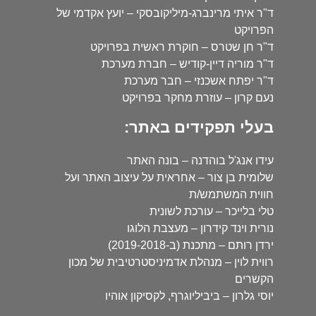
ד"ר איתי מרינברג-מיליקובסקי – יועץ אקדמי של
הפרויקט
ד"ר חן שטרס – חוקרת ראשית בפרויקט
ד"ר מוריה דיין-קודיש – חברת מערכת
ד"ר יפתח אשכנזי – חבר מערכת
נעם קרון – עוזרת מחקר בפרויקט
בעלי תפקידים באתר:
עידו אנג'ל בוהדנה – בונה האתר
שלומית בן צור – אחראית על עיצוב האתר ועל
חווית המשתמש/ת
טלי בלייכר – עורכת לשונית
נורית וינד קידרון – מעצבת הלוגו
ירדן רותם – מתכנת (ב-2019-2018)
רווית לוין – מנהלת אדמיניסטרטיבית של מכון
הקשרים
יוסי גלרון – ביביליוגרף, לקסיקון אוהיו