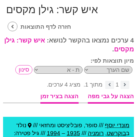
איש קשר:
גילן מקסים
חזרה לדף התוצאות
4 ערכים נמצאו בהקשר לנושא:
איש קשר:
גילן
מקסים
.
מיון תוצאות לפי:
1
מתוך 1.
מציג 4 ערכים.
הצגה על גבי מפה
הצגה בציר זמן
מונדי יוסף
///
סופר, פובליציסט ומחזאי ///
נולד
ב
בוקרשט
,
רומניה
///
1935
–
1994
/// גיל
פטירה: