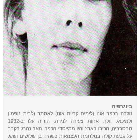
ביוגרפיה
נולדה בכפר אונו (לימים קריית אונו) לאסתר (לבית גופמן)
ולמיכאל וולך, אחות צעירה לנירה. הוריה עלו ב-1932
מבסרביה, הכירו בארץ והיו ממייסדי הכפר. האב נהרג בקרב
על גבעת קולה במלחמת העצמאות כשהיה בן שלושים ושש.