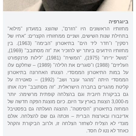
ביוגרפיה
מחזותיו הראשונים היו "הזרם", שהוצג במועדון "מילוא"
בתחילת שנות השישים, ושניים ממחזותיו הקצרים: "אחיו של
רסקין" ו"חדר ליד הים" בתיאטרון "הבימה" (1963). בין
מחזותיו הידועים ביותר יש להזכיר את "זה מסתובב" (1969),
"מושל יריחו" (1975), "המשיח" (1981), "לילות פרנקפורט
העליזים" (1988) ו"סוגרים את הלילה" (1989) – שחלקם עלו
על במות התיאטרון הממסדי. הצגתו האחרונה בתיאטרון
הממסדי היתה "מהגר עובר ושב" (1992) – סאטירה על
קליטת מהגרים בחברה הישראלית. "זה מסתובב" זיכה אותו
גם בביקורת חיובית וגם בהצלחה קופתית מרשימה: יותר
מ-3,000 הצגות בארץ עד היום. כיום מוצגת הפקה חדשה של
המחזה בתיאטרון "הסימטה". ההצגה הועלתה גם בפסטיבל
אדינבורו ובארצות הברית – וזכתה גם שם להצלחה. אולם
מונדי לא הצליח לשחזר הצלחה זו, ולרוב הביקורת והקהל
כאחד לא נטו לו חסד.