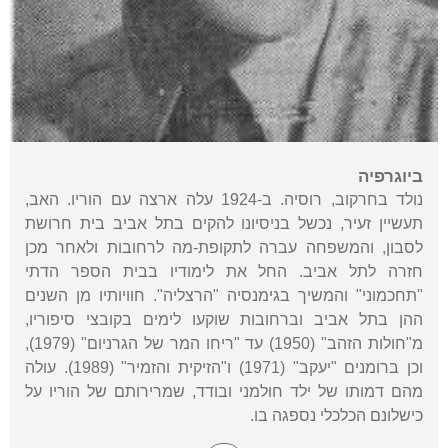
ביוגרפיה
נולד בחרקוב, רוסיה. ב-1924 עלה ארצה עם הוריו. האב,
תעשיין זעיר, נכשל בניסיונו להקים בתל אביב בית חרושת
לסבון, והמשפחה עברה לתקופת-מה לרחובות ולאחר מכן
חזרה לתל אביב. החל את לימודיו בבית הספר הדתי
"תחכמוני" והמשיך בגימנסיה "הרצליה". חוויותיו מן השנים
ההן בתל אביב וברחובות שוקעו לימים בקובצי סיפוריו,
מ"חולות הזהב" (1950) עד "ריחו המר של הגרניום" (1979),
וכן ברומנים "יעקב" (1971) ו"הזיקית והזמיר" (1989). עולה
מהם דמותו של ילד חולמני ובודד, שמרירותם של הוריו על
כישלונם הכלכלי נספגה בו.