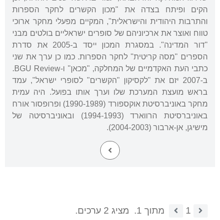
הקים ופיתח בצדה את "מכון הקשרים לחקר הספרות
והתרבות היהודית והישראלית", המקיים מפעלי מחקר ארוכי
טווח ואוצר את ארכיוניהם של סופרים ישראליים בולטים מבני
"דור המדינה". במסגרת המכון ייסד ב-2005 את סדרת
הספרים "מסה קריטית" לחקר הספרות. כמו כן ערך את שני
כתבי העת האקדמיים של המחלקה, "מכאן" ו-BGU Review.
ב-2007 יזם את "לקסיקון "הקשרים" לסופרי ישראל", עמד
בראש מועצת המערכת שלו וערך אותו בפועל. היה עמית
מחקר באוניברסיטת אוקספורד (1990-1989) ופרופסור אורח
באוניברסיטת הרווארד (1994-1993) ובאוניברסיטה של
מישיגן, אן-ארבור (2004-2003).
1
מתוך 1.
מציג 2 ערכים.