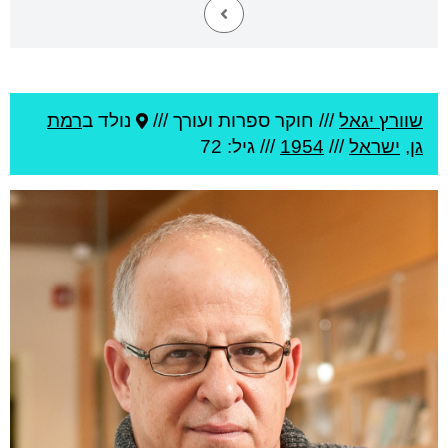
שוורץ יגאל
///
חוקר ספרות ועורך ///
נולד ב
רמת
גן
,
ישראל
///
1954
/// גיל: 72