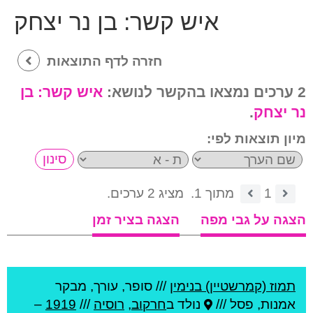
איש קשר:
בן נר יצחק
חזרה לדף התוצאות
2 ערכים נמצאו בהקשר לנושא:
איש קשר:
בן
נר יצחק
.
מיון תוצאות לפי:
1
מתוך 1.
מציג 2 ערכים.
הצגה על גבי מפה
הצגה בציר זמן
תמוז (קמרשטיין) בנימין
///
סופר, עורך, מבקר
אמנות, פסל ///
נולד ב
חרקוב
,
רוסיה
///
1919
–