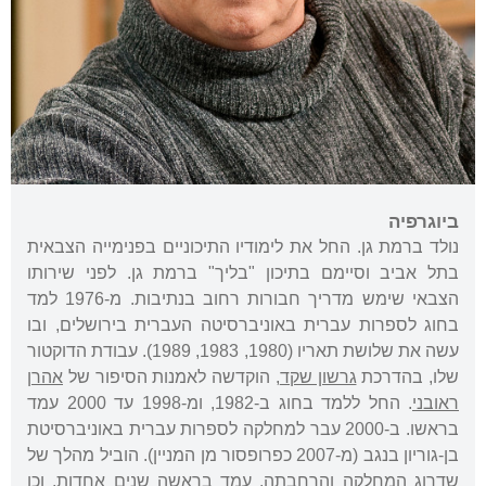
ביוגרפיה
נולד ברמת גן. החל את לימודיו התיכוניים בפנימייה הצבאית
בתל אביב וסיימם בתיכון "בליך" ברמת גן. לפני שירותו
הצבאי שימש מדריך חבורות רחוב בנתיבות. מ-1976 למד
בחוג לספרות עברית באוניברסיטה העברית בירושלים, ובו
עשה את שלושת תאריו (1980, 1983, 1989). עבודת הדוקטור
שלו, בהדרכת
גרשון שקד
, הוקדשה לאמנות הסיפור של
אהרן
ראובני
. החל ללמד בחוג ב-1982, ומ-1998 עד 2000 עמד
בראשו. ב-2000 עבר למחלקה לספרות עברית באוניברסיטת
בן-גוריון בנגב (מ-2007 כפרופסור מן המניין). הוביל מהלך של
שדרוג המחלקה והרחבתה, עמד בראשה שנים אחדות, וכן