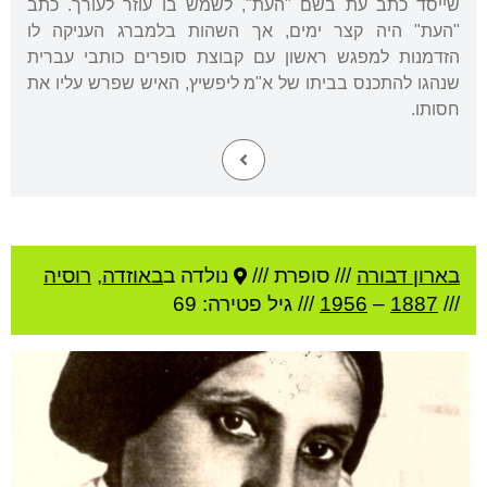
שייסד כתב עת בשם "העת", לשמש בו עוזר לעורך. כתב
"העת" היה קצר ימים, אך השהות בלמברג העניקה לו
הזדמנות למפגש ראשון עם קבוצת סופרים כותבי עברית
שנהגו להתכנס בביתו של א"מ ליפשיץ, האיש שפרש עליו את
חסותו.
בארון דבורה
///
סופרת ///
נולדה ב
באוזדה
,
רוסיה
///
1887
–
1956
/// גיל
פטירה: 69