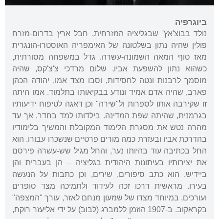
ביוגרפיה
נולד בבוצ'אץ' שבגליציה המזרחית, חבל ארץ בדרום-מזרח
פולין שהיה נתון בשלטונה של האימפריה האוסטרו-הונגרית
מאז סוף המאה השמונה-עשרה. גדל במשפחה מסורתית,
כשהוא נתון להשפעת אביו, שלום מרדכי צ'צ'קס, שהיה
מוסמך לרבנות ונטה לחסידות, וסבו מצד אמו, יהודה הכהן
פארב, שהיה אדם אמיד ונודע בבקיאותו בתלמוד. אמו היתה
זו שקירבה אותו לספרות ול"שירה" וכן דאגה לטיפוח ידיעותיו
בגרמנית, שהיתה שפת המדינה. בילדותו למד בחדר, אך עד
מהרה נטש את מסגרת הלימוד המקובלת והמשיך בלימודיו
בהדרכת אביו ובעזרת כמה מורים פרטיים שנשכרו עבורו. הוא
החל בכתיבה עוד בהיותו נער, והחל מגיל שש-עשרה פירסם
את יצירותיו בעיתונות היהודית בגליציה – הן בעברית והן
ביידיש. הוא כתב סיפורים, שירים, וכן כתבות על הנעשה
בעירו. מראשית דרכו זכה לעידוד ולתמיכה מצד סופרים
ועורכים, במיוחד מצדו של שמעון מנחם לאזר, עורך "המצפה"
בקראקוב. ב-1907 הוזמן ללמברג (לבוב) על ידי אליעזר רוקח,