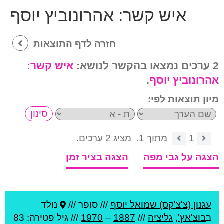
איש קשר:
אהרונוביץ יוסף
חזרה לדף התוצאות
2 ערכים נמצאו בהקשר לנושא:
איש קשר:
אהרונוביץ יוסף
.
מיון תוצאות לפי:
1
מתוך 1.
מציג 2 ערכים.
הצגה על גבי מפה
הצגה בציר זמן
עגנון (צ'צ'קס) שמואל יוסף
///
סופר ///
נולד
ב
בוצ'אץ'
,
גליציה
///
1887
–
1970
/// גיל
פטירה: 83