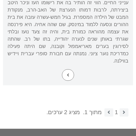
ענייני החיים. הווי זה הותיר בה את רישומו העז וניכר היטב
ביצירתה, לרבות דמותו הנערצת של האב-הרב, מנקודת
המבט של הילדה המספרת. בגיל חמש-עשרה עזבה את בית
ההורים ונסעה ללמוד במינסק, שם שהה אחיה. היא פירנסה
את עצמה מהוראה כמורת בית, והיה זה צעד נועז ובלתי
שגרתי באותן שנים לנערה יהודייה, בתו של רב. שהתה
לסירוגין בערים מאריאמפול וקובנה, שם היתה פעילה
כמדריכת נוער ציוני. נמנתה עם חבורת סופרי עברית ויידיש
בווילנה.
1
מתוך 1.
מציג 2 ערכים.