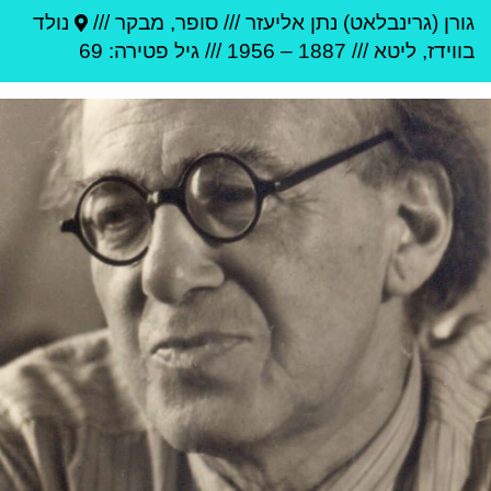
גורן (גרינבלאט) נתן אליעזר
///
סופר, מבקר ///
נולד
ב
ווידז
,
ליטא
///
1887
–
1956
/// גיל
פטירה: 69