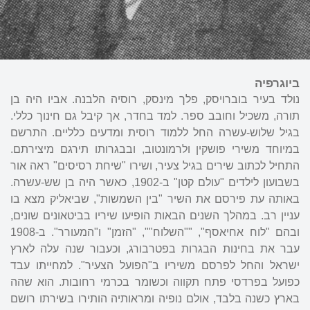
ביוגרפיה
נולד בעיר בוברויסק, פלך מינסק, רוסיה הלבנה. אביו היה בן
תורה, משכיל וחובב ספר. למד בחדר, אך קיבל גם חינוך כללי.
בגיל שלוש-עשרה החל ללמוד רוסית ומדעים כלליים. התרשם
במיוחד משירי פושקין ולרמונטוב, ובבגרותו תירגם מיצירתם.
התחיל לכתוב שירים בגיל צעיר, ושירו "שיחת רסיסים" ראה אור
בשבועון לילדים "עולם קטן" ב-1902, כאשר היה בן שש-עשרה.
באותה עת פירסם את השיר "בין השמשות", שביאליק מצא בו
עניין רב. במהלך השנים הבאות הופיעו שיריו בביטאונים שונים,
ובהם "לוח אחיאסף", ""השלוח"", "הזמן" ו"המעורר". ב-1908
עבר את בחינות הבגרות בפטרבורג, וכעבור שנה עלה לארץ
ישראל והחל לפרסם משיריו ב"הפועל הצעיר". למחייתו עבד
כפועל בפרדסי פתח תקווה וכשומר בכרמי רחובות. הוא שהה
בארץ כשנה בלבד, אולם נופיה ומראותיה הותירו בשירתו רושם