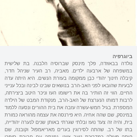
ביוגרפיה
נולדה בבאוּזדה, פלך מינסק שברוסיה הלבנה. בת שלישית
במשפחה של ארבעה ילדים. מאביה, רב העיר שניהל חדר,
קיבלה חינוך יהודי כבֵן ממקומה בעזרת הנשים. היא היתה עדה
לבעיות שהובאו לפני האב-הרב בנושאים שבינו לבינה ובכל ענייני
החיים. הווי זה הותיר בה את רישומו העז וניכר היטב ביצירתה,
לרבות דמותו הנערצת של האב-הרב, מנקודת המבט של הילדה
המספרת. בגיל חמש-עשרה עזבה את בית ההורים ונסעה ללמוד
במינסק, שם שהה אחיה. היא פירנסה את עצמה מהוראה כמורת
בית, והיה זה צעד נועז ובלתי שגרתי באותן שנים לנערה יהודייה,
בתו של רב. שהתה לסירוגין בערים מאריאמפול וקובנה, שם
היתה פעילה כמדריכת נוער ציוני. נמנתה עם חבורת סופרי