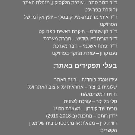
ד"ר תמר סתר – עורכת הלקסיקון, מנהלת האתר
וחוקרת בפרויקט
ד"ר איתי מרינברג-מיליקובסקי – יועץ אקדמי של
הפרויקט
ד"ר חן שטרס – חוקרת ראשית בפרויקט
ד"ר מוריה דיין-קודיש – חברת מערכת
ד"ר יפתח אשכנזי – חבר מערכת
נעם קרון – עוזרת מחקר בפרויקט
בעלי תפקידים באתר:
עידו אנג'ל בוהדנה – בונה האתר
שלומית בן צור – אחראית על עיצוב האתר ועל
חווית המשתמש/ת
טלי בלייכר – עורכת לשונית
נורית וינד קידרון – מעצבת הלוגו
ירדן רותם – מתכנת (ב-2019-2018)
רווית לוין – מנהלת אדמיניסטרטיבית של מכון
הקשרים