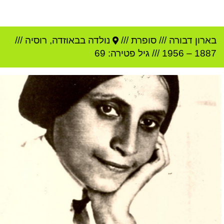
בארון דבורה
///
סופרת ///
נולדה ב
באוזדה
,
רוסיה
///
1887
–
1956
/// גיל
פטירה: 69