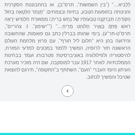
לְלָבִיא…" ("בין השמשות", תרס"ב), או בהתבוננות הסקרנית
והנינוחה בתופעות הטבע, בחיות ובצמחים: "תְּנַתֵּר הַלְּטָאָה בַּחוֹל
הַקּוֹדֵחַ,/ תַּבְרֵקְנָה טַבְּעוֹתָיו שֶׁל נָחָשׁ בָּרִיחַ,/ מִמְאוּרַת חַלָּמִישׁ יֵרָאֶה
רֹאשׁ פֵּתֵן/ בָּאֲוִיר הַלּוֹהֵט מֵרִיחַ…" (""ישימון". I: צהריים",
תרס"ט-תר"ע). בימי שהותו בברלין כתב גם פואמות, שהחשובה
והידועה בהן היא "חלום ליל חורף". עם פרוץ מלחמת העולם
הראשונה חזר לרוסיה, המשיך ללמוד במכונים למדעי המזרח,
להיסטוריה ולפילולוגיה באוניברסיטת פטרבורג ועמד בבחינות
הממלכתיות. לאחר 1917 עבר למוסקבה, שם היה מזכיר מערכת
העיתון היומי העברי "העם", השתתף ב"התקופה", תירגם להוצאת
שטיבל והמשיך לכתוב.