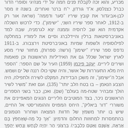
מכריע, והוא זכה לקבלת פנים חמה על ידי מנהיגי וסופרי הדור
כברל כצנלסון, א"ד גורדון, י"ח ברנר ואחרים. בשנה זו מסר
לבן-אביגדור את קובץ שיריו "סער ודממה" (שראה אור רק
ב-1912, לאחר ספר שיריו השני, "ישימון"). כדי לרכוש השכלה
אקדמית הוא שב לרוסיה וממנה יצא לגרמניה, שבה למד
באוניברסיטאות ברלין והיידלברג וסיים את לימודיו במחלקה
לפילוסופיה ולשפות שמיות באוניברסיטת וירצבורג. ב-1911
נדפס ספר שיריו "ישימון" (ורשה: ספרות), מחזור שירי מסע
לארץ ישראל שכלל גם את האידיליות הראשונות וכן פואמות
ושירים ליריים.
יעקב פיכמן
(1959) העיר על שם הספר: "הספר
היה מלא התעוררות של אושר, והיה שקוי כולו רננה של ים ושמש.
אבל ה"ישימון", זה משכן הבדידות, המקלט לשירה ולתפילה, היה
הצבע הנאמן – בו בטח הלב יותר" (135). ועם זאת "משיר לשיר
הולך ומבהיר שטח-מה בעולם" (שם). ואכן, כבר בשני הספרים
הראשונים ניכר, בצד המוטיבים הליריים הנוגים המאפיינים את
משוררי "דור ביאליק", היחס המפויס וההומוריסטי אל החיים,
שיש בו יותר משמץ של חדוות המצאה ושחרור הטמונים
בהתמסרות למחוזות החלום והדמיון: "אַךְ כָּל מַה-שֶׁאֶחְפֹּץ בָּם
אֶרְאֶה, אֲשַׁנֵּם וְאַטֵּם כִּלְבָבִי:/ בִּרְצוֹנִי הַר יִהְיֶה לְנָחָש וְנָחָש יֵהָפֵךְ