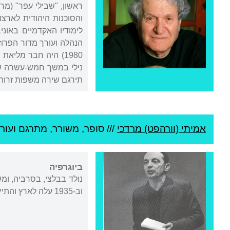
נילי במשך חמש-עשרה שנ
תירגם שירה משפות זרות, 
אמיתי (וורהפט) מרדכי
///
סופר, משורר, מתרגם ועורך
ביוגרפיה
נולד בבלצי, בסרביה, ומ
וב-1935 עלה לארץ והתיישב בקיבוץ שריד שבעמק יזרעאל. שירת בחיל הנוטרים והיה קצין חינוך בזמן מלחמת השחרור.