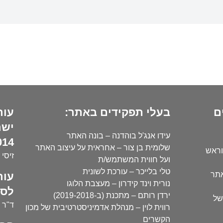
ם
בעלי תפקידים באתר:
עור
ישר
עידו אנג'ל בוהדנה – בונה האתר
14):
שלומית בן צור – אחראית על עיצוב האתר
וראש
זיסי 
ועל חווית המשתמש/ת
טלי בלייכר – עורכת לשונית
עור
אתר
נורית וינד קידרון – מעצבת הלוגו
לסו
ירדן רותם – מתכנת (ב-2019-2018)
של
ד"ר י
רווית לוין – מנהלת אדמיניסטרטיבית של מכון
הקשרים