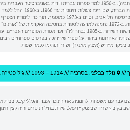
לימודיו האקדמיים באוניברסיטת תל אביב, וסיים ב-1973 
ותיו האחרונות ביהוד. על ספרי שיריו זכה בפרסים ספרותיים רבים
בעיקר מיידיש (איציק מאנגר), ושיריו תורגמו לכמה שפות.
 ///
נולד ב
בלצי
,
בסרביה
///
1914
–
1993
/// גיל
פטירה: 79
שם עבר עם משפחתו לרומניה. את חינוכו העברי והכללי קיבל בבית אב