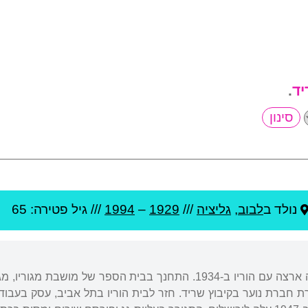
יד
.
נולד ב
לבוב
,
גליציה
///
1929
–
1994
/// גיל
פטירה: 65
נולד בלמברג, פולין, ועלה ארצה עם הוריו ב-1934. התחנך בבית הס
 במסגרת חברת נוער בקיבוץ שריד. חזר לבית הוריו בתל אביב, עסק בעבו