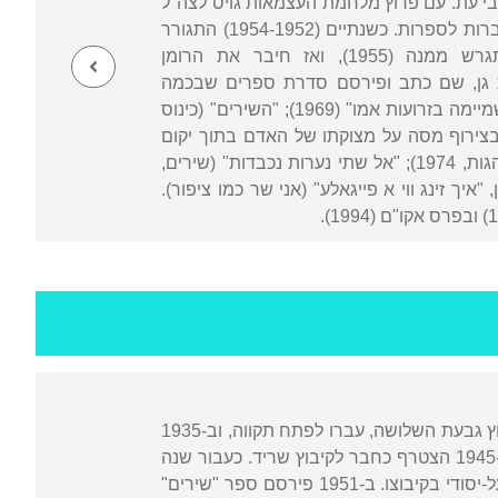
רים ומסות בכתבי עת. עם פרוץ מלחמת העצמאות גויס לצה"ל
ופיקד כסמל על מחלקה קרבית. קובץ שיריו הראשון, "משא דומה", יצא ב-1951 בהוצאת מחברות לספרות. כשנתיים (1954-1952) התגורר
ועבד בקיבוצים כנרת ויפעת (באחרון שימש כמורה). חזר לירושלים, נשא אישה, התגרש ממנה (1955), ואז חיבר את הרומן
" (1958). נישא שנית (1962), ומאז 1965 התגורר ברמת גן, שם כתב ופירסם סדרת ספרים שבכמה
מכותרותיהם הסתמנה מגמה עקבית: "על מצבו של האדם" (1967); "מות אבימלך ועלייתו השמיימה בזרועות אמו" (1969); "השירים" (כינוס
ם בוער לאט, הנהר הירוק זורם לעד" (סיפורים, 1970); "נסיעה: בצירוף מסה על מצוקתו של האדם בתוך יקום
הכוכבים" (מסות, 1971); "נסיעה בארץ ישראל" "והרהורים על אהבתו הנכזבת של אלוהים" (הגות, 1974); "אל שתי נערות נכבדות" (שירים,
ו לחיים עד פטירתו. ב-1993 פירסם קובץ אחרון, "איך זינג ווי א פייגאלע" (אני שר כמו ציפור).
נולד בקייב, אוקראינה, להוריו לאה ויונה, שהעלוהו עמם ארצה ב-1925. כשלוש שנים עשו בקיבוץ גבעת השלושה, עברו לפתח תקווה, וב-1935
התיישבו במושב בהדרגה, כיום מעש. התחנך בתיכון החקלאי המחוזי שליד גבעת השלושה. ב-1945 הצטרף כחבר לקיבוץ שריד. כעבור שנה
יצא ללמוד הוראה ב"סמינר הקיבוצים", ומשסיים את לימודיו היה מורה ומחנך בבית הספר העל-יסודי בקיבוצו. ב-1951 פירסם ספר "שירים"