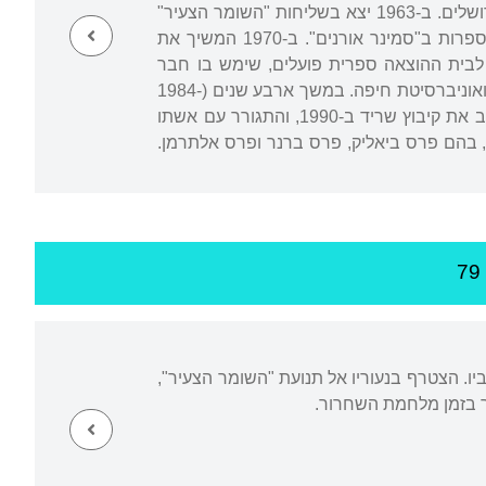
ראשון, "שבילי עפר" (מרחביה). ב-1956 למד ספרות עברית ויידית באוניברסיטה העברית בירושלים. ב-1963 יצא בשליחות "השומר הצעיר"
והסוכנות היהודית לארצות הברית, שם ריכז פעולות חינוכיות עד 1966. ב-1968 החל ללמד ספרות ב"סמינר אורנים". ב-1970 המשיך את
כמוסמך. תוך כדי לימודיו הצטרף לבית ההוצאה ספרית פועלים, שימש בו חבר
הנהלה ועורך מדור הפרוזה. ב-1972 נתמנה למרצה לספרות בחטיבה האקדמית של "אורנים" ואוניברסיטת חיפה. במשך ארבע שנים (1984-
1980) היה חבר מליאת רשות השידור. ב-1985 נבחר ליו"ר ועד אגודת הסופרים העבריים. עזב את קיבוץ שריד ב-1990, והתגורר עם אשתו
, בהם פרס ביאליק, פרס ברנר ופרס אלתרמן.
יו. הצטרף בנעוריו אל תנועת "השומר הצעיר",