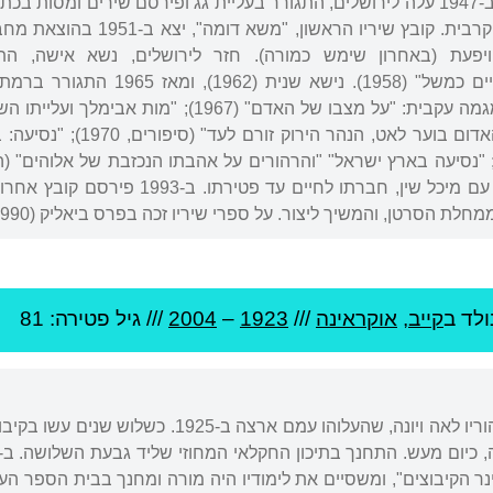
"נאום כלב מת" (1945). ב-1947 עלה לירושלים, התגורר בעליית גג ופירסם שי
האוטוביוגרפי-הגותי "החיים כמשל
ראשון, 1970); "העשב האדו
1977). ב-1978 התקשר עם מיכל שין, חברת
רטן, והמשיך ליצור. על ספרי שיריו זכה בפרס ביאליק (1990) ובפרס אקו"ם (1994).
ולד ב
קייב
,
אוקראינה
///
1923
–
2004
/// גיל
פטירה: 81