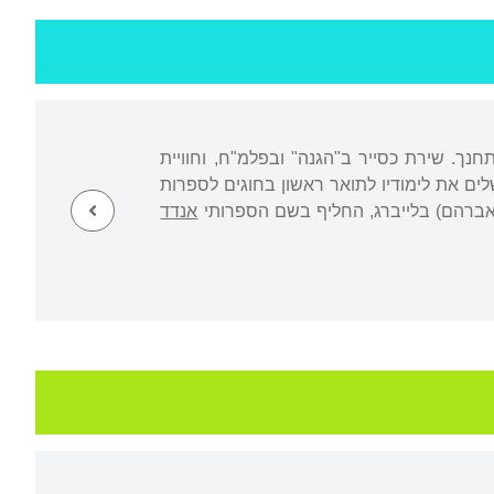
ציבה, שם גדל והתחנך. שירת כסייר ב"הגנה" ובפלמ"ח, וחוויית
משפחתו לקיבוץ בארי. השלים את לימודיו לתואר ראשון בחוגים לספרות
אברהם) בלייברג, החליף בשם הספרותי
אנדד