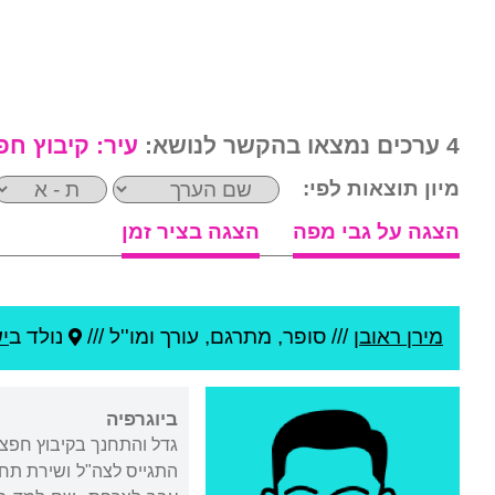
4 ערכים נמצאו בהקשר לנושא:
עיר:
קיבוץ חפ
מיון תוצאות לפי:
הצגה על גבי מפה
הצגה בציר זמן
מירן ראובן
///
סופר, מתרגם, עורך ומו''ל ///
נולד ב
י
ביוגרפיה
התגייס לצה"ל ושירת תחי