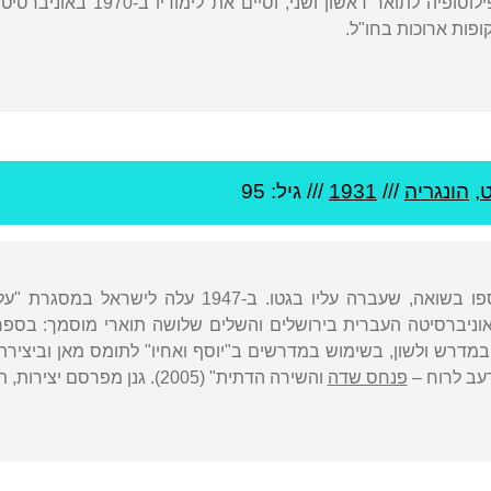
פות ארוכות בחו"ל.
,
הונגריה
///
1931
/// גיל: 95
נולד בבודפשט. הוריו נספו בשואה, שעברה עליו ב
ניברסיטה העברית בירושלים והשלים שלושה תוארי מוסמך: בספרו
במדרש ולשון, בשימוש במדרשים ב"יוסף ואחיו" לתומס מאן וביצירת
רעב לרוח –
פנחס שדה
והשירה הדתית" (2005). גנן מפרסם יצירות, תרגומים ומאמרים בכתבי עת שונים.