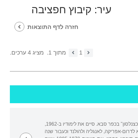
עיר:
קיבוץ חפציבה
חזרה לדף התוצאות
1
מתוך 1.
מציג 4 ערכים.
גדל והתחנך בקיבוץ חפציבה בעמק יזרעאל ובכפר סבא בתקופה שהיתה מושבה. למד בתיכון "כצנלסון" בכפר סבא. סיים את לימודיו ב-1962,
לדרום-אפריקה, לאנגליה ולהולנד וכעבור שנה