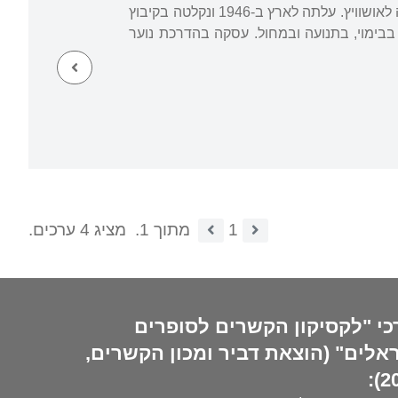
נולדה בפולין. מלחמת העולם השנייה עברה עליה בגטו לודז' וב-1944 נשלחה עם בני משפחתה לאושוויץ. עלתה לארץ ב-1946 ונקלטה בקיבוץ
כן השתלמה בבימוי, בתנועה ובמחול. עסקה בהדרכת נוער
1
מתוך 1.
מציג 4 ערכים.
כי "לקסיקון הקשרים לסופרים
אלים" (הוצאת דביר ומכון הקשרים,
20