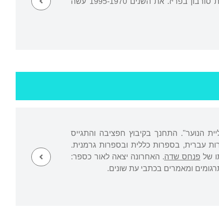
עבר לצרפת. שם למד פילוסופיה לתואר ראשון ושני, וסיים את לימודיו ב-1970 באוניברסיטת סורבון בפריז. את השנים 1995-1970 עשה
גטו. ב-1947 עלה לישראל במסגרת "עליית הנוער". התחנך בקיבוץ חפציבה והתגייס
ת עברית, בספרות כללית ובספרות גרמנית.
ו של
פנחס שדה
. האחרונה יצאה לאור כספר: