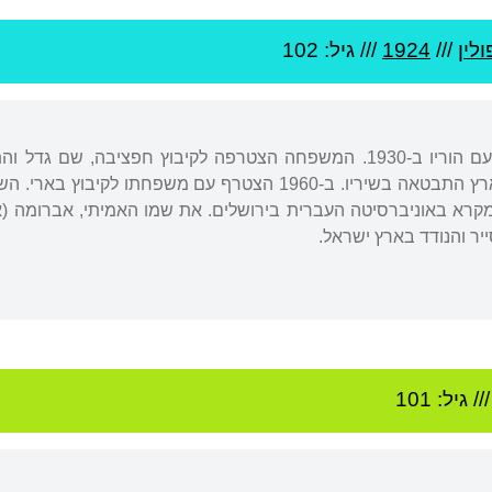
ולין
///
1924
/// גיל: 102
נולד בפולין ועלה ארצה עם הוריו ב-1930. המשפחה הצטרפה לקיבוץ חפ
התשתית של השיטוט בארץ התבטאה בשיריו. ב-1960 הצטרף עם 
מקרא באוניברסיטה העברית בירושלים. את שמו האמיתי, אברומה (
ייר והנודד בארץ ישראל.
// גיל: 101