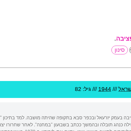
ציבה
.
שראל
///
1944
/// גיל: 82
לה כנהג תובלה ובהמשך ככתב בשבועון "במחנה". לאחר שחרורו יצא 