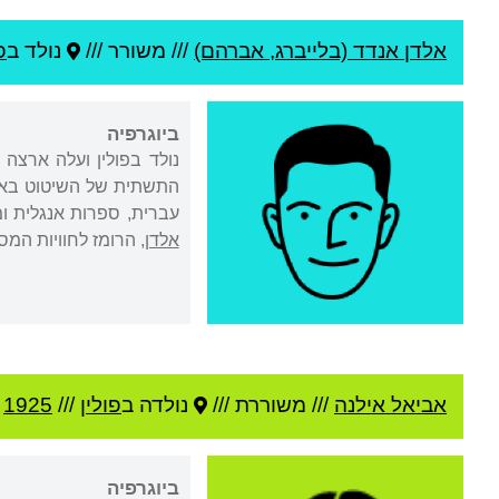
אלדן אנדד (בלייברג, אברהם)
///
משורר ///
נולד ב
פ
ביוגרפיה
עברית, ספרות אנגלית ו
אלדן
, הרומז לחוויות המס
אביאל אילנה
///
משוררת ///
נולדה ב
פולין
///
1925
/
ביוגרפיה