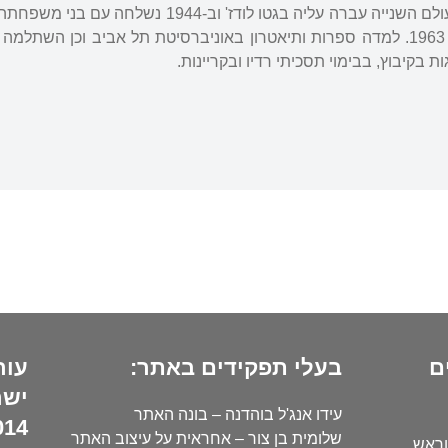
חפציבה, שבו חייתה עד 1963. למדה ספרות ותיאטרון באוניברסיטת תל אביב ו
ת בקיבוץ, בבימוי תסכיתי רדיו ובקריינות.
ם
בעלי תפקידים באתר:
עור
ישר
עידו אנג'ל בוהדנה – בונה האתר
14):
שלומית בן צור – אחראית על עיצוב האתר
וראש