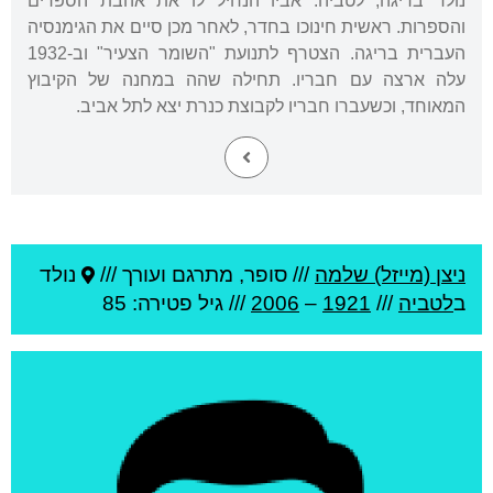
נולד בריגה, לטביה. אביו הנחיל לו את אהבת הספרים
והספרות. ראשית חינוכו בחדר, לאחר מכן סיים את הגימנסיה
העברית בריגה. הצטרף לתנועת "השומר הצעיר" וב-1932
עלה ארצה עם חבריו. תחילה שהה במחנה של הקיבוץ
המאוחד, וכשעברו חבריו לקבוצת כנרת יצא לתל אביב.
ניצן (מייזל) שלמה
///
סופר, מתרגם ועורך ///
נולד
ב
לטביה
///
1921
–
2006
/// גיל
פטירה: 85