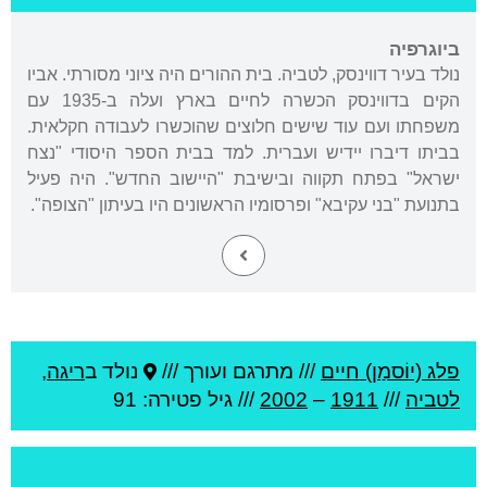
ביוגרפיה
נולד בעיר דווינסק, לטביה. בית ההורים היה ציוני מסורתי. אביו
הקים בדווינסק הכשרה לחיים בארץ ועלה ב-1935 עם
משפחתו ועם עוד שישים חלוצים שהוכשרו לעבודה חקלאית.
בביתו דיברו יידיש ועברית. למד בבית הספר היסודי "נצח
ישראל" בפתח תקווה ובישיבת "היישוב החדש". היה פעיל
בתנועת "בני עקיבא" ופרסומיו הראשונים היו בעיתון "הצופה".
פלג (יוֹסמַן) חיים
///
מתרגם ועורך ///
נולד ב
ריגה
,
לטביה
///
1911
–
2002
/// גיל
פטירה: 91