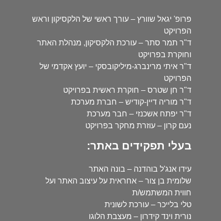
פרופ' יגאל שוורץ – עורך ראשי של הלקסיקון וראש
הפרויקט
ד"ר תמר סתר – עורכת הלקסיקון, מנהלת האתר
וחוקרת בפרויקט
ד"ר איתי מרינברג-מיליקובסקי – יועץ אקדמי של
הפרויקט
ד"ר חן שטרס – חוקרת ראשית בפרויקט
ד"ר מוריה דיין-קודיש – חברת מערכת
ד"ר יפתח אשכנזי – חבר מערכת
נעם קרון – עוזרת מחקר בפרויקט
בעלי תפקידים באתר:
עידו אנג'ל בוהדנה – בונה האתר
שלומית בן צור – אחראית על עיצוב האתר ועל
חווית המשתמש/ת
טלי בלייכר – עורכת לשונית
נורית וינד קידרון – מעצבת הלוגו