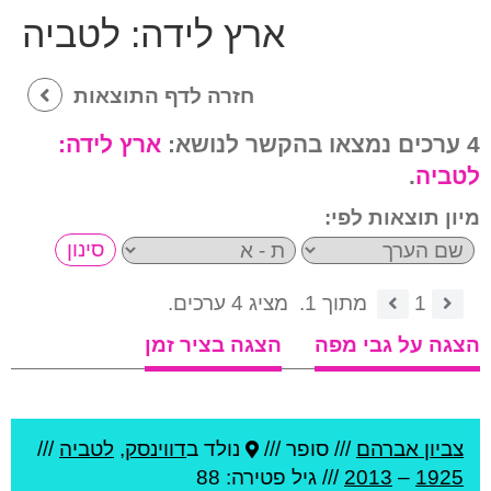
ארץ לידה:
לטביה
חזרה לדף התוצאות
4 ערכים נמצאו בהקשר לנושא:
ארץ לידה:
לטביה
.
מיון תוצאות לפי:
1
מתוך 1.
מציג 4 ערכים.
הצגה על גבי מפה
הצגה בציר זמן
צביון אברהם
///
סופר ///
נולד ב
דווינסק
,
לטביה
///
1925
–
2013
/// גיל
פטירה: 88