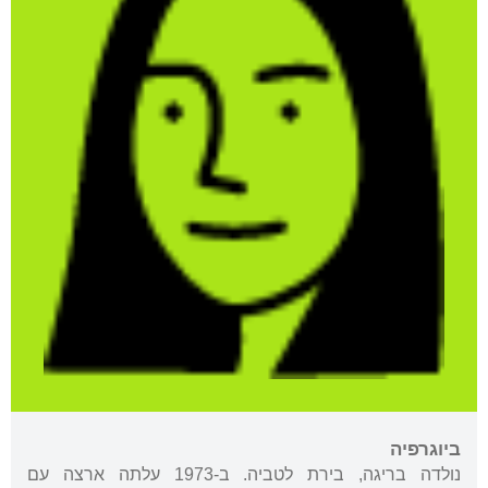
ביוגרפיה
נולדה בריגה, בירת לטביה. ב-1973 עלתה ארצה עם