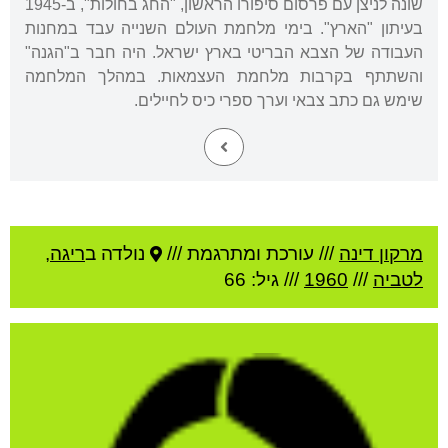
שונה לניצן עם פרסום סיפורו הראשון, "החג בחולות", ב-1945
בעיתון "הארץ". בימי מלחמת העולם השנייה עבד במחנות
העבודה של הצבא הבריטי בארץ ישראל. היה חבר ב"הגנה"
והשתתף בקרבות מלחמת העצמאות. במהלך המלחמה
שימש גם כתב צבאי וערך ספרי כיס לחיילים.
מרקון דינה
///
עורכת ומתרגמת ///
נולדה ב
ריגה
,
לטביה
///
1960
/// גיל: 66