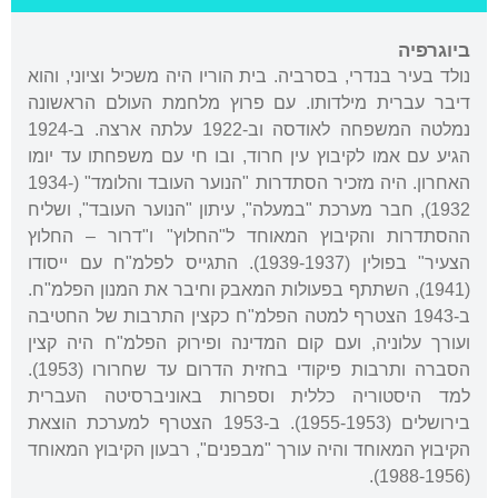
ביוגרפיה
נולד בעיר בנדרי, בסרביה. בית הוריו היה משכיל וציוני, והוא
דיבר עברית מילדותו. עם פרוץ מלחמת העולם הראשונה
נמלטה המשפחה לאודסה וב-1922 עלתה ארצה. ב-1924
הגיע עם אמו לקיבוץ עין חרוד, ובו חי עם משפחתו עד יומו
האחרון. היה מזכיר הסתדרות "הנוער העובד והלומד" (1934-
1932), חבר מערכת "במעלה", עיתון "הנוער העובד", ושליח
ההסתדרות והקיבוץ המאוחד ל"החלוץ" ו"דרור – החלוץ
הצעיר" בפולין (1939-1937). התגייס לפלמ"ח עם ייסודו
(1941), השתתף בפעולות המאבק וחיבר את המנון הפלמ"ח.
ב-1943 הצטרף למטה הפלמ"ח כקצין התרבות של החטיבה
ועורך עלוניה, ועם קום המדינה ופירוק הפלמ"ח היה קצין
הסברה ותרבות פיקודי בחזית הדרום עד שחרורו (1953).
למד היסטוריה כללית וספרות באוניברסיטה העברית
בירושלים (1955-1953). ב-1953 הצטרף למערכת הוצאת
הקיבוץ המאוחד והיה עורך "מבפנים", רבעון הקיבוץ המאוחד
(1988-1956).