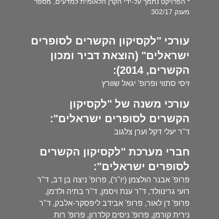
* הפרויקט נתמך על-ידי הקרן הלאומית למדעים, מספר
מענק 302/17
עורכי "לקסיקון הקשרים לסופרים
ישראלים" (הוצאת דביר ומכון
הקשרים, 2014):
זיסי סתווי ופרופ' יגאל שוורץ
עורכי משנה של "לקסיקון
הקשרים לסופרים ישראלים":
ד"ר יעלי דקל וערן צלגוב
חברי מערכת "לקסיקון הקשרים
לסופרים ישראלים":
פרופ' אבנר הולצמן (יו"ר), פרופ' ניצה בן דב, ד"ר
רועי גרינוולד, ד"ר ענת ויסמן, ד"ר בתיה ולדמן,
פרופ' דן לאור, פרופ' אבידב ליפסקר-אלבק, ד"ר
נירית קורמן, פרופ' ניסים קלדרון, פרופ' רות