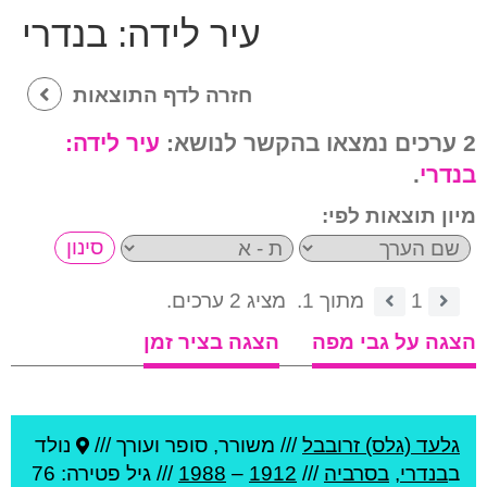
עיר לידה:
בנדרי
חזרה לדף התוצאות
2 ערכים נמצאו בהקשר לנושא:
עיר לידה:
בנדרי
.
מיון תוצאות לפי:
1
מתוך 1.
מציג 2 ערכים.
הצגה על גבי מפה
הצגה בציר זמן
גלעד (גלס) זרובבל
///
משורר, סופר ועורך ///
נולד
ב
בנדרי
,
בסרביה
///
1912
–
1988
/// גיל
פטירה: 76