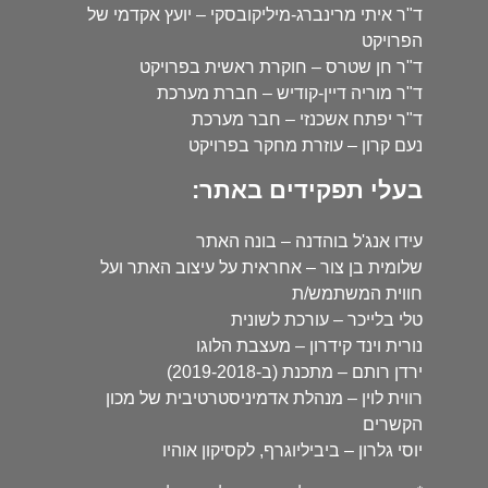
ד"ר איתי מרינברג-מיליקובסקי – יועץ אקדמי של
הפרויקט
ד"ר חן שטרס – חוקרת ראשית בפרויקט
ד"ר מוריה דיין-קודיש – חברת מערכת
ד"ר יפתח אשכנזי – חבר מערכת
נעם קרון – עוזרת מחקר בפרויקט
בעלי תפקידים באתר:
עידו אנג'ל בוהדנה – בונה האתר
שלומית בן צור – אחראית על עיצוב האתר ועל
חווית המשתמש/ת
טלי בלייכר – עורכת לשונית
נורית וינד קידרון – מעצבת הלוגו
ירדן רותם – מתכנת (ב-2019-2018)
רווית לוין – מנהלת אדמיניסטרטיבית של מכון
הקשרים
יוסי גלרון – ביביליוגרף, לקסיקון אוהיו