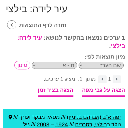
עיר לידה:
בילצי
חזרה לדף התוצאות
1 ערכים נמצאו בהקשר לנושא:
עיר לידה:
בילצי
.
מיון תוצאות לפי:
1
מתוך 1.
מציג 1 ערכים.
הצגה על גבי מפה
הצגה בציר זמן
יפה א"ב (אברהם בנימין)
///
מסאי, מבקר ועורך ///
נולד ב
בילצי
,
בסרביה
///
1924
–
2008
/// גיל