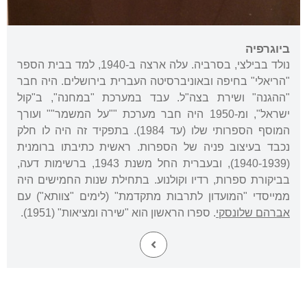
ביוגרפיה
נולד בבילצי, בסרביה. עלה ארצה ב-1940, למד בבית הספר
"הריאלי" בחיפה ובאוניברסיטה העברית בירושלים. היה חבר
"ההגנה" ושירת בצה"ל. עבד במערכת "במחנה", ב"קול
ישראל", ומ-1950 היה חבר מערכת ""על המשמר"" ועורך
המוסף הספרותי שלו (עד 1984). בתפקיד זה היה לו חלק
נכבד בעיצוב פניה של הספרות. ראשית כתיבתו ברומנית
(1940-1939), ובעברית החל משנת 1943, ברשימות דעה,
בביקורת ספרות, רדיו וקולנוע. בתחילת שנות החמישים היה
ממייסדי "המועדון לתרבות מתקדמת" (לימים "צוותא") עם
אברהם שלונסקי
. ספרו הראשון הוא "שירה ומציאות" (1951).