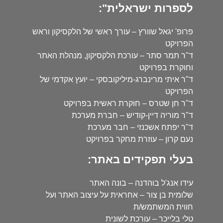
לספרות ישראלית":
פרופ' יגאל שוורץ – עורך ראשי של הלקסיקון וראש
הפרויקט
ד"ר תמר סתר – עורכת הלקסיקון, מנהלת האתר
וחוקרת בפרויקט
ד"ר איתי מרינברג-מיליקובסקי – יועץ אקדמי של
הפרויקט
ד"ר חן שטרס – חוקרת ראשית בפרויקט
ד"ר מוריה דיין-קודיש – חברת מערכת
ד"ר יפתח אשכנזי – חבר מערכת
נעם קרון – עוזרת מחקר בפרויקט
בעלי תפקידים באתר:
עידו אנג'ל בוהדנה – בונה האתר
שלומית בן צור – אחראית על עיצוב האתר ועל
חווית המשתמש/ת
טלי בלייכר – עורכת לשונית