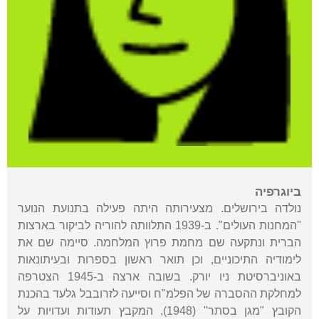
ביוגרפיה
נולדה בירושלים. מצעירותה היתה פעילה בתנועת הנוער
"המחנות העולים". ב-1939 התלוותה להוריה לביקור בארצות
הברית ונתקעה שם מחמת פרוץ המלחמה. סיימה שם את
לימודיה התיכוניים, וכן תואר ראשון בספרות ובעיתונאות
באוניברסיטת ניו יורק. בשובה ארצה ב-1945 הצטרפה
למחלקת ההסברה של הפלמ"ח וסייעה לזרובבל גלעד בהכנת
הקובץ "מגן בסתר" (1948), המקבץ תעודות ועדויות על