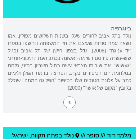
ביוגרפיה
נולד בתל אביב להורים שעלו בשנות השלושים מפולין. אמו
נשאה עמה סודות שעיצבו את חיי המשפחה ונחשפו בספרו
"יד ענוגה" (2008). גדל בצפון הישן של תל אביב ובגיל
שש-עשרה פירסם רשימה ראשונה בכתב העת התיכוני-חתרני
"געשוש". את שירותו הצבאי עשה בחיל השריון בסיני, נלחם
במלחמת יום הכיפורים בקרב הפריצה ברמת הגולן ולימים
כתב על פלוגת הטנקים שלו בסיפור "הפלוגה המתה" שנכלל
בקובץ "מקום של אושר" (2000).
מלמד דוד
///
סופר ///
נולד ב
פתח תקווה
,
ישראל