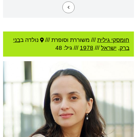
חומסקי גילית
///
משוררת וסופרת ///
נולדה ב
בני
ברק
,
ישראל
///
1978
/// גיל: 48