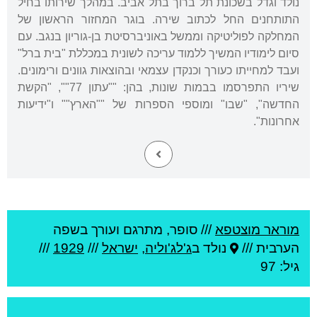
נולד וגדל בשכונת תל ברוך בתל אביב. במהלך שירותו בחיל
התותחנים החל לכתוב שירה. בוגר המחזור הראשון של
המחלקה לפוליטיקה וממשל באוניברסיטת בן-גוריון בנגב. עם
סיום לימודיו המשיך ללמוד עריכה לשונית במכללת "בית ברל"
ועבד למחייתו כעורך וכנקדן עצמאי ובהוצאות גוונים ורימונים.
שיריו התפרסמו בבמות שונות, בהן: ""עתון 77"", "הקשת
החדשה", "שבו" ומוספי הספרות של ""הארץ"" ו"ידיעות
אחרונות".
מוראר מוצטפא
///
סופר, מתרגם ועורך בשפה
הערבית ///
נולד ב
ג'לג'וליה
,
ישראל
///
1929
///
גיל: 97