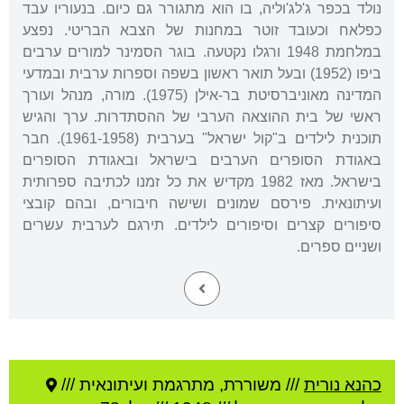
נולד בכפר ג'לג'וליה, בו הוא מתגורר גם כיום. בנעוריו עבד
כפלאח וכעובד זוטר במחנות של הצבא הבריטי. נפצע
במלחמת 1948 ורגלו נקטעה. בוגר הסמינר למורים ערבים
ביפו (1952) ובעל תואר ראשון בשפה וספרות ערבית ובמדעי
המדינה מאוניברסיטת בר-אילן (1975). מורה, מנהל ועורך
ראשי של בית ההוצאה הערבי של ההסתדרות. ערך והגיש
תוכנית לילדים ב"קול ישראל" בערבית (1961-1958). חבר
באגודת הסופרים הערבים בישראל ובאגודת הסופרים
בישראל. מאז 1982 מקדיש את כל זמנו לכתיבה ספרותית
ועיתונאית. פירסם שמונים ושישה חיבורים, ובהם קובצי
סיפורים קצרים וסיפורים לילדים. תירגם לערבית עשרים
ושניים ספרים.
כהנא נורית
///
משוררת, מתרגמת ועיתונאית ///