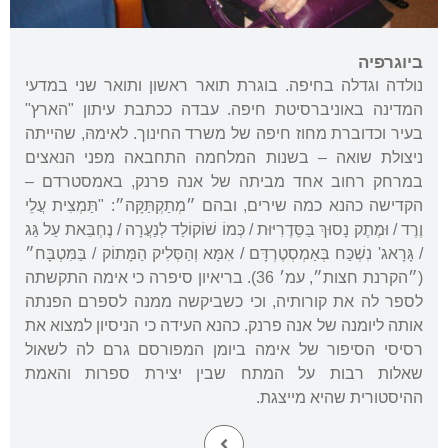
ביוגרפיה
נולדה וגדלה בחיפה. בוגרת תואר ראשון ותואר שני במדעי
המדינה באוניברסיטת חיפה. עבדה ככתבת עיתון "הארץ"
בעיר וכדוברת מחוז חיפה של משרד החינוך. לאימהּ, שהייתה
ניצולת שואה – בשנות המלחמה התחבאה מפני הנאצים
במרחק רחוב אחד מביתה של אנה פרנק, באמסטרדם –
הקדישה כהנא כמה שירים, ובהם ״מְתַקְתַּקָּה״: "תַּמְצִית עֲלֵי
וֶרֶד / וּמֶתֶק נָסוּךְ בַּסֵּדֶרִיּוּת / כְּמוֹ שׁוֹקוֹלַד לְנַעֲרָה / נֶחְבֵּאת עַל גַּג
/ גָּרָאג' נִשְׁכַּח בְּאַמְסְטֶרְדָּם / אִמָּא וְהַסְּלִיק הַמָּתוֹק / בַּמִּטְבָּח״
(״הקרנת חצות״, עמ׳ 36). בריאיון סיפרה כי אימה התקשתה
לספר לה את קורותיה, וכי כשביקשה ממנה לספרם הפנתה
אותה ליומנה של אנה פרנק. כהנא העידה כי הניסיון למצוא את
רסיסי הסיפור של אימה ביומן המפורסם גרם לה לשאול
שאלות רבות על המתח שבין יצירת ספרות והאמת
ההיסטורית שהיא מייצגת.