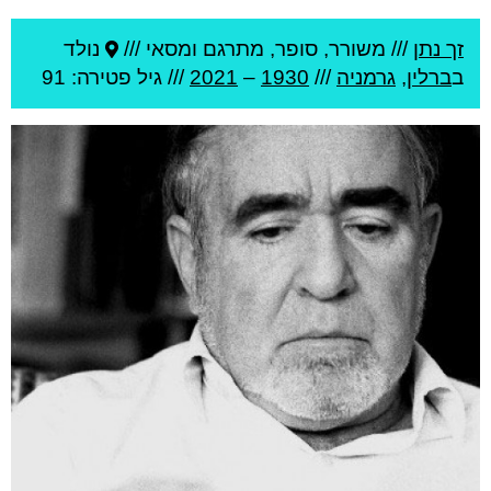
זך נתן
///
משורר, סופר, מתרגם ומסאי ///
נולד
ב
ברלין
,
גרמניה
///
1930
–
2021
/// גיל
פטירה: 91