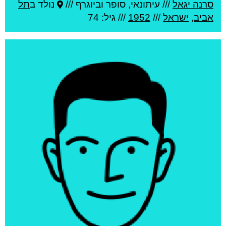
סרנה יגאל
///
עיתונאי, סופר וביוגרף ///
נולד ב
תל
אביב
,
ישראל
///
1952
/// גיל: 74