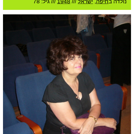
נולדה ב
חיפה
,
ישראל
///
1948
/// גיל: 78