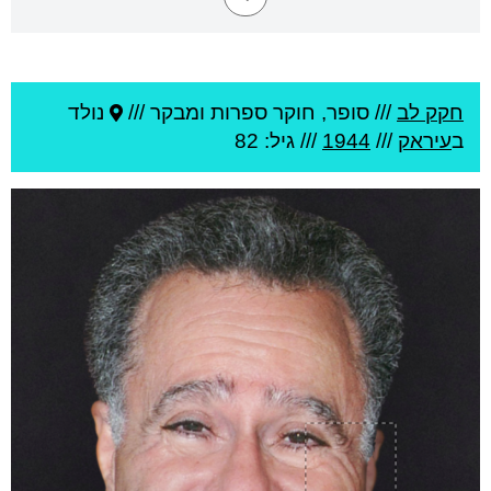
חקק לב
///
סופר, חוקר ספרות ומבקר ///
נולד
ב
עיראק
///
1944
/// גיל: 82