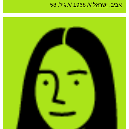
אביב
,
ישראל
///
1968
/// גיל: 58