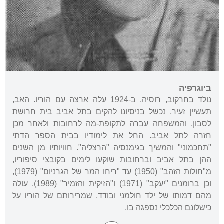
ביוגרפיה
נולד בחרקוב, רוסיה. ב-1924 עלה ארצה עם הוריו. האב,
תעשיין זעיר, נכשל בניסיונו להקים בתל אביב בית חרושת
לסבון, והמשפחה עברה לתקופת-מה לרחובות ולאחר מכן
חזרה לתל אביב. החל את לימודיו בבית הספר הדתי
"תחכמוני" והמשיך בגימנסיה "הרצליה". חוויותיו מן השנים
ההן בתל אביב וברחובות שוקעו לימים בקובצי סיפוריו,
מ"חולות הזהב" (1950) עד "ריחו המר של הגרניום" (1979),
וכן ברומנים "יעקב" (1971) ו"הזיקית והזמיר" (1989). עולה
מהם דמותו של ילד חולמני ובודד, שמרירותם של הוריו על
כישלונם הכלכלי נספגה בו.