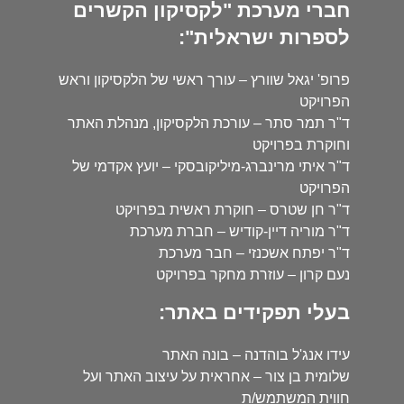
חברי מערכת "לקסיקון הקשרים
לספרות ישראלית":
פרופ' יגאל שוורץ – עורך ראשי של הלקסיקון וראש
הפרויקט
ד"ר תמר סתר – עורכת הלקסיקון, מנהלת האתר
וחוקרת בפרויקט
ד"ר איתי מרינברג-מיליקובסקי – יועץ אקדמי של
הפרויקט
ד"ר חן שטרס – חוקרת ראשית בפרויקט
ד"ר מוריה דיין-קודיש – חברת מערכת
ד"ר יפתח אשכנזי – חבר מערכת
נעם קרון – עוזרת מחקר בפרויקט
בעלי תפקידים באתר:
עידו אנג'ל בוהדנה – בונה האתר
שלומית בן צור – אחראית על עיצוב האתר ועל
חווית המשתמש/ת