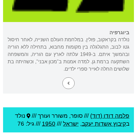
ביוגרפיה
נולדה בקראקוב, פולין. במלחמת העולם השנייה, לאחר חיסול
גטו לבוב, התגלגלה בין מקומות מחבוא, בתחילה ללא הוריה
ובהמשך איתם. ב-1949 עלתה לארץ עם הוריה, והמשפחה
השתקעה ברמת גן. למדה אמנות ב"מכון אבני", וכשהיתה בת
שלושים החלה לאייר ספרי ילדים.
פלמה דודו (דוד)
///
סופר, משורר ועורך ///
נולד
ב
קיבוץ אשדות יעקב
,
ישראל
///
1950
/// גיל: 76