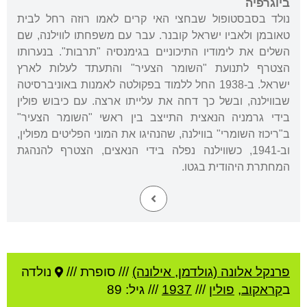
ביוגרפיה
נולד בסבסטופול שבחצי האי קרים לאמו רוזה רחל לבית
טאובמן ולאביו ישראל קובנר. עבר עם משפחתו לווילנה, שם
השלים את לימודיו התיכוניים בגימנסיה "תרבות". בנערותו
הצטרף לתנועת "השומר הצעיר" והתעתד לעלות לארץ
ישראל. ב-1938 החל ללמוד בפקולטה לאמנות באוניברסיטה
שבווילנה, ובשל כך דחה את עלייתו ארצה. עם כיבוש פולין
בידי גרמניה הנאצית התייצב בין ראשי "השומר הצעיר"
ב"ריכוז השומרי" בווילנה, שהנהיגו את המוני הפליטים מפולין,
וב-1941, כשווילנה נפלה בידי הנאצים, הצטרף להנהגת
המחתרת היהודית בגטו.
פרנקל אלונה (גולדמן, אילונה)
///
סופרת ///
נולדה
ב
קראקוב
,
פולין
///
1937
/// גיל: 89