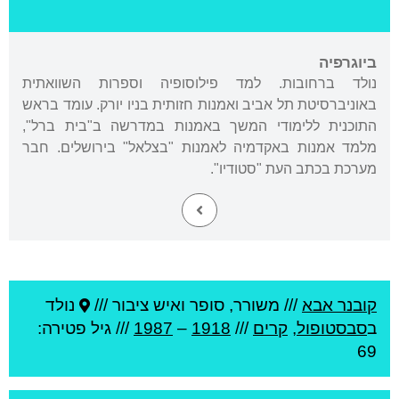
ביוגרפיה
נולד ברחובות. למד פילוסופיה וספרות השוואתית
באוניברסיטת תל אביב ואמנות חזותית בניו יורק. עומד בראש
התוכנית ללימודי המשך באמנות במדרשה ב"בית ברל",
מלמד אמנות באקדמיה לאמנות "בצלאל" בירושלים. חבר
מערכת בכתב העת "סטודיו".
קובנר אבא
///
משורר, סופר ואיש ציבור ///
נולד
ב
סבסטופול
,
קרים
///
1918
–
1987
/// גיל
פטירה:
69