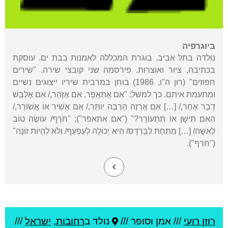
ביוגרפיה
נולדה בתל אביב. בוגרת המכללה לאמנות בבת ים. עוסקת
בכתיבה, ציור ואוצרות. פירסמה שני קובצי שירה. "שירים
חפוזים" (רון ה"ו, 1986) בוחן במרבית שיריו ייצוגים נשיים
ומתעמת איתם. כך למשל: "אִם אֶתְאַפֵּר, אִם אֶזָּהֵר,/ אִם אֶלְבַּשׁ
דָבָר אָחֵר,/ […] אִם אֶרְזֶה הַרְבֵּה יוֹתֵר,/ אִם אָשִׁיר אוֹ אֲשׁוֹרֵר,/
הַאִם תִּישָׁן אוֹ תִּתְעוֹרֵר?" ("אם אתאפר"); "חֹרֶף/ עוֹשֶׂה טוֹב
לְאִשָּׁה/ […] מִתַּחַת לַבַּרְדָּס/ הִיא יְכוֹלָה לְעַפְעֵף/ וְלֹא לִהְיוֹת זוֹנָה"
("חׂרף").
רוזן רועי
///
אמן וסופר ///
נולד ב
רחובות
,
ישראל
///