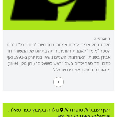
ביוגרפיה
נולדה בתל אביב. למדה אמנות במדרשת "בית ברל" ובבית
הספר "מימד" לאמנות חזותית. היתה בת זוגו של המשורר
דוד
אבידן
בשנותיו האחרונות. השניים נישאו בניו יורק ב-1993 ואף
כתבו יחד ספר ילדים בשם "ראש לשועלים" (ירון גולן, 1994).
מתגוררת במושב אמירים שבגליל.
רשף ענבל
///
סופרת ///
נולדה ב
קיבוץ כפר סאלד
,
ישראל
///
1963
/// גיל: 63