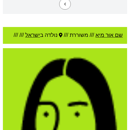
שם אוּר מיא
///
משוררת ///
נולדה ב
ישראל
///
///