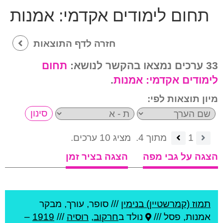
תחום לימודים אקדמי:
אמנות
חזרה לדף התוצאות
33 ערכים נמצאו בהקשר לנושא:
תחום
לימודים אקדמי:
אמנות
.
מיון תוצאות לפי:
1
מתוך 4.
מציג 10 ערכים.
הצגה על גבי מפה
הצגה בציר זמן
תמוז (קמרשטיין) בנימין
///
סופר, עורך, מבקר
אמנות, פסל ///
נולד ב
חרקוב
,
רוסיה
///
1919
–