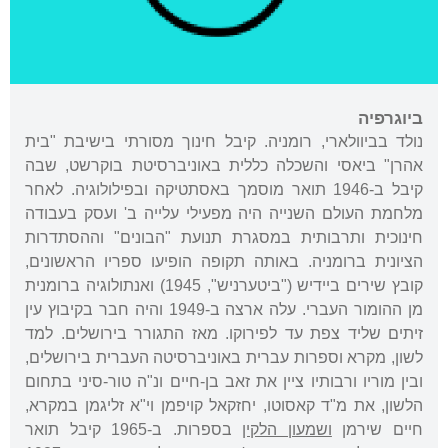
ביוגרפיה
נולד בביוולארי, רומניה. קיבל חינוך מסורתי בישיבת "בית
אהרן" ביאסי והשכלה כללית באוניברסיטת בוקרשט, שבה
קיבל ב-1946 תואר מוסמך באסתטיקה ובפילולוגיה. לאחר
מלחמת העולם השנייה היה מפעילי עלייה ב' ועסק בעבודה
חינוכית ותרבותית במסגרת תנועת "הבונים" וההסתדרות
הציונית ברומניה. באותה תקופה הופיעו ספריו הראשונים,
קובץ שירים ביידיש ("ביטערניש", 1945) ואנתולוגיה ברומנית
מן ההומור העברי. עלה ארצה ב-1949 והיה חבר בקיבוץ עין
זיתים שליד צפת עד לפירוקו. מאז התגורר בירושלים. למד
לשון, מקרא וספרות עברית באוניברסיטה העברית בירושלים,
ובין מוריו ורבותיו ציין את זאב בן-חיים ונ"ה טור-סיני בתחום
הלשון, את מ"ד קאסוטו, יחזקאל קויפמן וי"א זליגמן במקרא,
חיים שירמן
ושמעון הלקין
בספרות. ב-1965 קיבל תואר