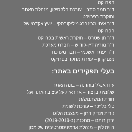
הפרויקט
ד"ר תמר סתר – עורכת הלקסיקון, מנהלת האתר
וחוקרת בפרויקט
ד"ר איתי מרינברג-מיליקובסקי – יועץ אקדמי של
הפרויקט
ד"ר חן שטרס – חוקרת ראשית בפרויקט
ד"ר מוריה דיין-קודיש – חברת מערכת
ד"ר יפתח אשכנזי – חבר מערכת
נעם קרון – עוזרת מחקר בפרויקט
בעלי תפקידים באתר:
עידו אנג'ל בוהדנה – בונה האתר
שלומית בן צור – אחראית על עיצוב האתר ועל
חווית המשתמש/ת
טלי בלייכר – עורכת לשונית
נורית וינד קידרון – מעצבת הלוגו
ירדן רותם – מתכנת (ב-2019-2018)
רווית לוין – מנהלת אדמיניסטרטיבית של מכון