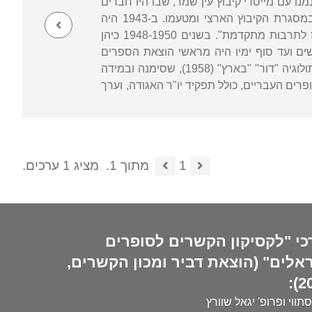
ן, ושניהם נמנו עם מייסדי קיבוץ עין שמר, שבו היו חברים
כל חייהם. בצד התפקיד המרכזי שמילא בחיי הקיבוץ התמסר לשליחויות ולמשימות שונות במסגרת הקיבוץ הארצי ומטעמו. ב-1943 היה
ממייסדיו ועורכיו של היומון "משמר" (לימים על ה"משמר"), וב-1946 השתתף בייסוד "המרכז לתרבות מתקדמת". בשנים 1948-1950 כיהן
ים ועד סוף ימיו היה מראשי הוצאת הספרים
, את האנתולוגיה "דור" "בארץ" (1958), שסימנה ובמידה
ים העבריים, כולל תפקיד יו"ר האגודה, וערך
1
מתוך 1.
מציג 1 ערכים.
כי "לקסיקון הקשרים לסופרים
אלים" (הוצאת דביר ומכון הקשרים,
20
סתווי ופרופ' יגאל שוורץ