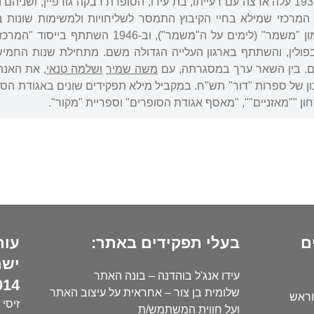
ציונית-סוציאליסטית. ב-1932 עלה ארצה עם רעייתו, בת עירו, הסופרת רבקה גורפיי
ולין, והשתתף בארגון העלייה הגדולה משם. מתחילת שנות החמיש
ם. בין השאר ערך במסגרתה, עם
משה שמיר
ושלמה טנאי
ן של ספרות "דור" תש"ח. במקביל מילא תפקידים שונים באגודת הסופר
ן ""מאזניים"", "מאסף אגודת הסופרים" וספריית "מקור".
ם
בעלי תפקידים באתר:
עור
ישר
עידו אנג'ל בוהדנה – בונה האתר
14):
שלומית בן צור – אחראית על עיצוב האתר
וראש
זיסי 
ועל חווית המשתמש/ת