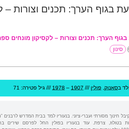
עת בגוף הערך:
תכנים וצורות – ל
 בגוף הערך:
תכנים וצורות – לקסיקון מונחים ספר
לד ב
סאנוק
,
פולין
///
1907
–
1978
/// גיל
פטירה: 71
 קיבל חינוך מסורתי ועברי-ציוני. בנעוריו למד בבית המדרש לרבנים 
 בטולוז, צרפת. עוד בנעוריו בפולין החל לפרסם שירים בחת