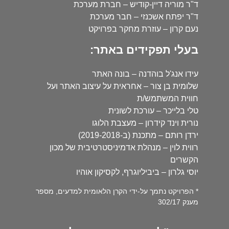
ד"ר מוריה דיין-קודיש – חברת מערכת
ד"ר יפתח אשכנזי – חבר מערכת
נעם קרון – עוזרת מחקר בפרויקט
בעלי תפקידים באתר:
עידו אנג'ל בוהדנה – בונה האתר
שלומית בן צור – אחראית על עיצוב האתר ועל
חווית המשתמש/ת
טלי בלייכר – עורכת לשונית
נורית וינד קידרון – מעצבת הלוגו
ירדן רותם – מתכנת (ב-2019-2018)
רווית לוין – מנהלת אדמיניסטרטיבית של מכון
הקשרים
יוסי גלרון – ביביליוגרף, לקסיקון אוהיו
* הפרויקט נתמך על-ידי הקרן הלאומית למדעים, מספר
מענק 302/17