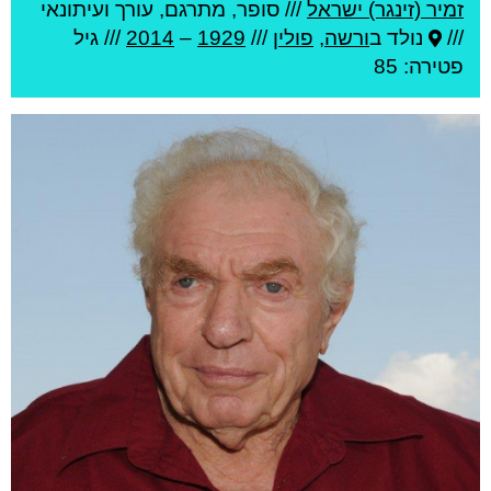
זמיר (זינגר) ישראל
///
סופר, מתרגם, עורך ועיתונאי
///
נולד ב
ורשה
,
פולין
///
1929
–
2014
/// גיל
פטירה: 85