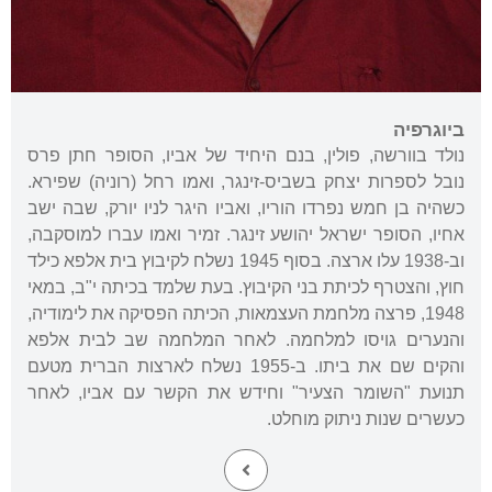
ביוגרפיה
נולד בוורשה, פולין, בנם היחיד של אביו, הסופר חתן פרס
נובל לספרות יצחק בשביס-זינגר, ואמו רחל (רוניה) שפירא.
כשהיה בן חמש נפרדו הוריו, ואביו היגר לניו יורק, שבה ישב
אחיו, הסופר ישראל יהושע זינגר. זמיר ואמו עברו למוסקבה,
וב-1938 עלו ארצה. בסוף 1945 נשלח לקיבוץ בית אלפא כילד
חוץ, והצטרף לכיתת בני הקיבוץ. בעת שלמד בכיתה י"ב, במאי
1948, פרצה מלחמת העצמאות, הכיתה הפסיקה את לימודיה,
והנערים גויסו למלחמה. לאחר המלחמה שב לבית אלפא
והקים שם את ביתו. ב-1955 נשלח לארצות הברית מטעם
תנועת "השומר הצעיר" וחידש את הקשר עם אביו, לאחר
כעשרים שנות ניתוק מוחלט.